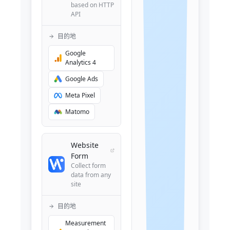
based on HTTP
API
目的地
Google
Analytics 4
Google Ads
Meta Pixel
Matomo
Website
Form
Collect form
data from any
site
目的地
Measurement