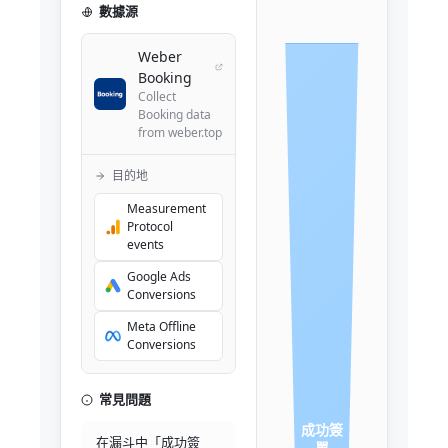
數據源
Weber
Booking
Collect
Booking data
from weber.top
目的地
Measurement
Protocol
events
Google Ads
Conversions
Meta Offline
Conversions
常見問題
成功簽
在漏斗中「成功簽
單