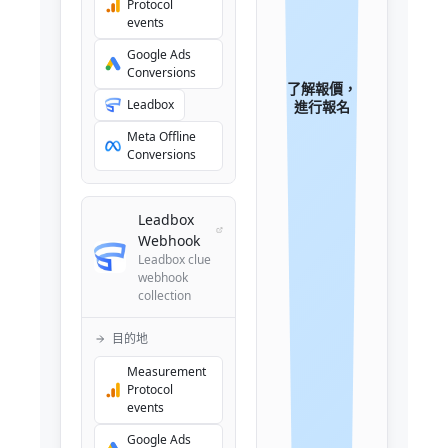
Protocol
events
Google Ads
Conversions
了解報價，
Leadbox
進行報名
Meta Offline
Conversions
Leadbox
Webhook
Leadbox clue
webhook
collection
目的地
Measurement
Protocol
events
Google Ads