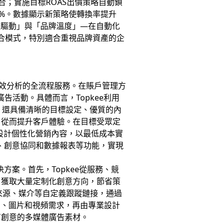
合；實施目標ROAS出價策略自動鎖
7%。數據顯示新策略使轉換率提升
數據驅動」與「品牌溫度」—在自動化
混合模式，特別適合重視品牌資產的企
效分析的全流程服務。在賬戶管理方
告活動。具體而言，Topkee利用
，還具備清晰的目標設定、優質的內
，從而提升客戶體驗。在目標受眾定
此設計個性化營銷內容，以最低成本實
蹤、創意協同和數據報表等功能，實現
方案。首先，Topkee從服務、競
戶獲取大量定制化創意方向，節省策
告來源、媒介等自定義跟蹤鏈接，通過
文字、圖片和視頻需求，再由專業設計
有創意的多媒體廣告素材。