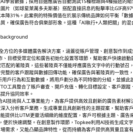
AI學習數據；採用自適應廣告自動測試15種標題與4種描述的組
圖片（如球星萊萬多夫斯基）搭配直接訊息的點擊率比GIF高9
轉換成本降31%。此案例的特殊價值在於展示傳統品牌如何平衡「
質，確保廣告符合俱樂部形象。這種「AI執行+人類把關」的
全方位的多媒體廣告解決方案，涵蓋從賬戶管理、創意製作到成
製作、目標受眾定位和廣告初始化設置等環節，幫助客戶快速啟動廣
高度匹配的著陸頁，這些著陸頁不僅能呼應廣告文字中的行動號召
合完整的客戶跟蹤與數據回傳功能，確保廣告與著陸頁的一致性
追蹤分析用戶行為和互動數據，將用戶劃分為不同特徵的分組，並據
e的TTO工具整合了賬戶審查、開戶充值、轉化目標設定、客戶跟
幅提升協同效率。
結合AI技術與人工專業能力，為客戶提供高效且創新的廣告素材解決
度深入分析客戶業務，生成專業且具創新性的主題提案，幫助客
設置功能提供比UTM更靈活細緻的維度配置，客戶可根據主題、廣
，便於快速調整。在創意製作環節，Topkee利用AI技術生成
市場需求，又能凸顯品牌特性，從而持續為客戶提供高質量且富