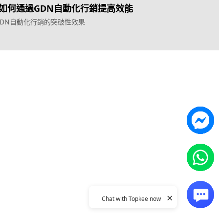
如何通過GDN自動化行銷提高效能
GDN自動化行銷的突破性效果
Topkee
ilder
關於我們
營銷歸因
聯絡我們
能獲客
Topkee動態
Topkee理念
隱私政策
×
Chat with Topkee now