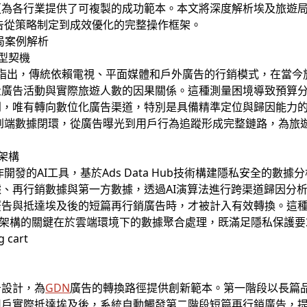
更為各行業提供了可複製的成功範本。本文將深度解析埃及旅遊
告從策略制定到成效優化的完整操作框架。
局案例解析
轉型契機
迪指出，傳統依賴電視、平面媒體和戶外廣告的行銷模式，在當
量廣告活動與實際旅遊人數的因果關係。這種測量困境導致預算
到，唯有轉向數位化廣告渠道，特別是具備精準定位與歸因能力
到端數據閉環，從廣告曝光到用戶行為追蹤形成完整鏈路，為旅
案架構
ct合作開發的AI工具，基於Ads Data Hub技術構建隱私安全
、再行銷數據與第一方數據，透過AI演算法進行跨渠道歸因分
廣告與抵達埃及後的短篇再行銷廣告時，才被計入有效轉換。這
術架構的關鍵在於雲端環境下的數據聚合處理，既滿足隱私保護
告設計，為
GDN
廣告的轉換路徑提供創新範本。第一階段以長篇
用戶實際抵達埃及後，系統自動觸發第二階段短篇再行銷廣告，