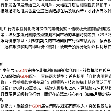
行銷廣告僅展示給已入境用戶，大幅提升廣告相關性與轉換率。技
接觸過兩階段廣告且位置數據確認在埃及境內時，才計為有效轉
將複雜的用戶行為數據轉化為可操作的業務洞察。儀表板彙整關鍵維
等。埃及旅遊局團隊透過監測不同市場的準備時間差異（23-5
強限時優惠訊息，對規劃期長的市場則側重行程靈感內容。儀表
材。這種數據驅動的即時優化機制，使廣告預算分配始終保持最
型
會的案例展示
GDN
策略在非營利組織的創新應用。該機構服務孤兒
入AI驅動的
GDN
廣告，實施兩大轉型：首先採用「自動應用程式
追蹤」，根據捐款金額差異化出價策略。技術架構上結合廣泛匹
長110%達150萬美元，捐贈人數增加25%，更幫助72名孤
具實現專業級數位行銷，關鍵在於聚焦核心KPI（如每月穩定
略
財務壓力，重新設計
GDN
廣告策略以提振門票收入。突破性做法