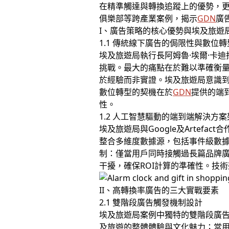
在精準觸達與轉換追蹤上的優勢，
俱樂部等跨產業案例，揭示
GDN
廣
I、廣告策略的核心優勢與埃及旅遊
1.1 傳統線下廣告的侷限性與數位
埃及旅遊局執行長阿姆魯·埃爾·卡
挑戰。最大的痛點在於難以準確衡
於經驗而非實證。埃及旅遊局意識
數位轉型的契機在於
GDN
提供的端
性。
1.2 人工智慧驅動的端到端解決方
埃及旅遊局與Google及Artefa
整合多維度數據源，包括事件級數據
制：僅當用戶同時接觸過長篇品牌
干擾，確保ROI計算的準確性。技
II、高轉換率廣告的三大實戰要素
2.1 雙階段廣告觸發機制設計
埃及旅遊局案例中獨特的雙階段廣
及旅遊的整體體驗與文化魅力；當