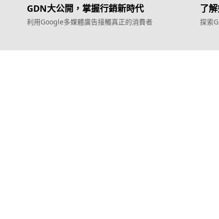
GDN大公開，掌握行銷新時代
了解
利用Google多媒體廣告接觸真正的消費者
探索
服務
產品
效益型Google廣告服務
Weber Web bu
效益型Meta廣告服務
TTO CDP 
LeadGeneration廣告服務
Leadbox 智
營銷網頁製作
YIS 內容營銷
智能素材優化
YME 對話營銷
© 2011–2026 Topkee Media. All rights reserved.