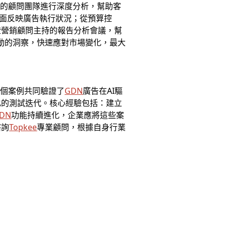
豐富的顧問團隊進行深度分析，幫助客
全面反映廣告執行狀況；從預算控
證營銷顧問主持的報告分析會議，幫
驅動的洞察，快速應對市場變化，最大
三個案例共同驗證了
GDN
廣告在AI驅
化的測試迭代。核心經驗包括：建立
DN
功能持續進化，企業應將這些案
諮詢
Topkee
專業顧問，根據自身行業