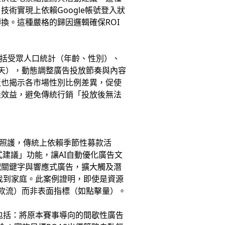
術實現上依賴Google帳號登入狀
換。這種嚴格的歸因邏輯確保ROI
度包括受眾人口統計（年齡、性別）、
2天），動態調整廣告投放節奏與內容
板也揭示各市場性別比例差異，促使
佳效益，避免傳統行銷「投放後無法
照護，傳統上依賴季節性募款活
建議」功能，讓AI自動優化廣告文
配關鍵字與響應式廣告，擴大觸及潛
兒找到家庭。此案例證明，即使是資源
捐款流）而非表面指標（如點擊量）。
包括：將原本賽事導向的間歇性廣告