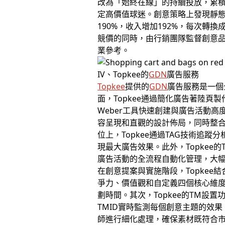
改為「始終在線」的持續投放，累積
定高價值球迷。創意策略上發現靜態
190%，收入增加192%，每次
競價的同時，由行銷團隊監督創意品
業參考。
IV、Topkee的
GDN
廣告服務
Topkee
提供的
GDN
廣告服務是一個
面，Topkee通過簡化廣告著陸頁
Weber工具快速創建與廣告活動
容呈現和直觀的設計佈局，同時整
位上，Topkee通過TAG技術
現最大廣告效果。此外，Topke
廣告活動的全流程自動化管理，大
在創意提案與實施階段，Topkee
爭力、價值觀和自定義四個核心維
劃時間。其次，Topkee的TM
TMID實時監測每個創意主題的效果
師進行細化處理，確保素材既符合