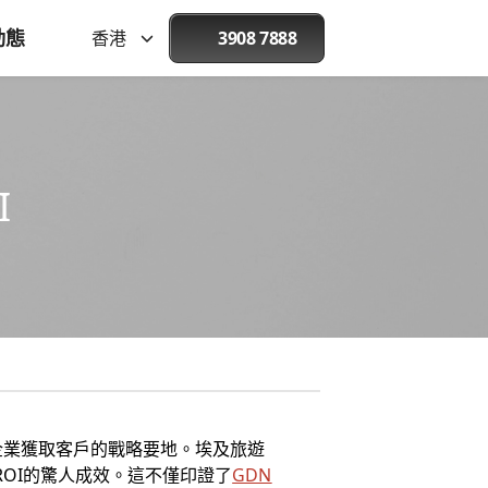
動態
香港
3908 7888
I
企業獲取客戶的戰略要地。埃及旅遊
ROI的驚人成效。這不僅印證了
GDN