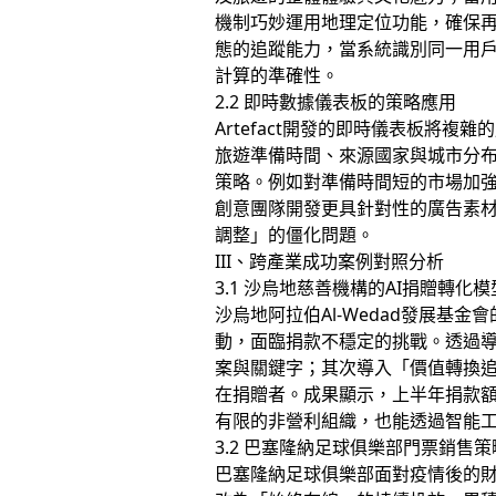
機制巧妙運用地理定位功能，確保再
態的追蹤能力，當系統識別同一用戶
計算的準確性。
2.2 即時數據儀表板的策略應用
Artefact開發的即時儀表板
旅遊準備時間、來源國家與城市分布
策略。例如對準備時間短的市場加
創意團隊開發更具針對性的廣告素
調整」的僵化問題。
III、跨產業成功案例對照分析
3.1 沙烏地慈善機構的AI捐贈轉化模
沙烏地阿拉伯Al-Wedad發展基金
動，面臨捐款不穩定的挑戰。透過導
案與關鍵字；其次導入「價值轉換
在捐贈者。成果顯示，上半年捐款額成
有限的非營利組織，也能透過智能工
3.2 巴塞隆納足球俱樂部門票銷售策
巴塞隆納足球俱樂部面對疫情後的