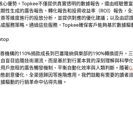
一核心優勢。Topkee不僅提供真實透明的數據報告，還由經驗
期性生成的廣告報告、轉化報告和投資收益率（ROI）報告，
改善等維度進行的投放分析，並提供對應的優化建議；以及由認
或服務策略。通過這些服務，Topkee確保客戶能夠基於數據
慈善機構的110%捐款成長到巴塞隆納俱樂部的190%轉換提升，
來自盲目追隨技術潮流，而是基於對行業本質的深刻理解與科學
合用戶旅程的廣告觸發機制、平衡自動化效率與人類判斷。隨著
G
動態創意優化、全渠道歸因等進階應用。我們鼓勵有需要的讀者
數據驅動的行銷革命中佔得先機。