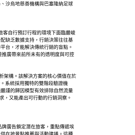
局、沙烏地慈善機構與巴塞隆納足球
今旅客自行預訂行程的環境下面臨嚴峻
分配缺乏數據支持，行銷決策往往基
的平台，才能解決傳統行銷的盲點。
遊推廣帶來前所未有的透明度與可控
的數據分析架構。該解決方案的核心價值在於
析。系統採用獨特的雙階段驗證機
種嚴謹的歸因模型有效排除自然流量
要求，又能產出可行動的行銷洞察。
品牌廣告鎖定潛在旅客，重點傳遞埃
提供在地景點推薦與活動建議。這種