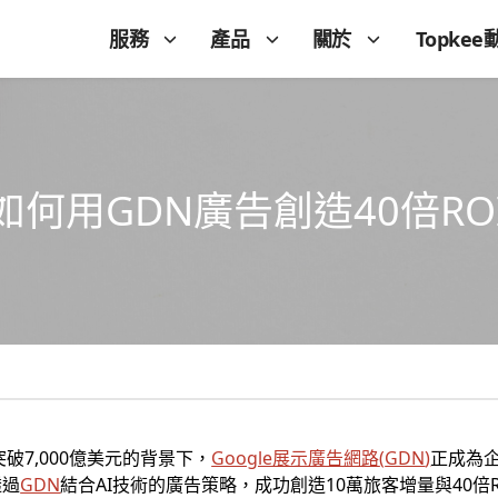
服務
產品
關於
Topkee
何用GDN廣告創造40倍RO
破7,000億美元的背景下，
Google展示廣告網路
(
GDN
)
正成為
透過
GDN
結合AI技術的廣告策略，成功創造10萬旅客增量與40倍