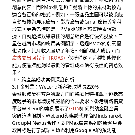
技術。傳統廣告活動需要為不同管道製作多種格式的
創意內容，而PMax則能夠自動將上傳的素材轉換為
適合各管道的格式。例如，一張產品主圖可以被系統
自動轉換為展示廣告、影片廣告或Gmail廣告等多種
形式。更為先進的是，PMax能夠基於實時表現數
據，自動選擇效果最佳的創意組合進行優先投放。三
星在越南市場的應用案例顯示，透過PMax的創意優
化功能，其月收入實現了年增3.3倍的驚人成長，而
廣告支出回報率（
ROAS
）
保持穩定。這種動態優化
能力使品牌能夠以最低的管理成本獲得最佳的創意效
果。
III、跨產業成功案例深度剖析
3.1 金融業：WeLend新客獲取增長220%
金融服務業在客戶獲取方面面臨著獨特挑戰，包括高
度競爭的市場環境和嚴格的合規要求。香港網路借貸
平台WeLend的案例展示了
GDN
如何幫助金融企業
突破這些限制。WeLend與媒體代理商Mindshare和
GroupM Nexus合作，對PMax廣告系列的新客戶獲
取目標進行了試點。透過利用Google AI的預測能