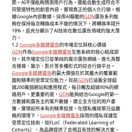
節。AI不僅能夠預測用戶行為，還能自動生成符合不
同管道特性的創意內容，實現真正的個人化行銷。根
據Google內部數據，採用AI驅動的
GDN
廣告系列能
夠在保持每次轉換成本不變的情況下，將轉換率提升
18%，這充分顯示了AI技術在數位廣告領域的強大潛
力。
1.2
Google多媒體廣告
的市場定位與核心價值
GDN
作為
Google多媒體廣告
生態系統的核心組成部
分，其市場定位已從單純的展示廣告網絡，進化為整
合搜尋、展示、影片等多種形式的綜合行銷平台。
Google多媒體廣告
的最大價值在於其龐大的覆蓋範
圍和精準的受眾定位能力。目前
GDN
已涵蓋全球超
過200萬個網站和應用程式，每日觸及超過90%的網
路用戶。更重要的是，
GDN
能夠結合Google的第一
方數據和廣告主的客戶數據，建立全方位的用戶畫
像，實現前所未有的精準投放。在隱私權政策日益嚴
格的環境下，
Google多媒體廣告
採用的隱私保護型
受眾定位技術，如FLoC（Federated Learning of
Cohorts），為品牌提供了合規且有效的解決方案，