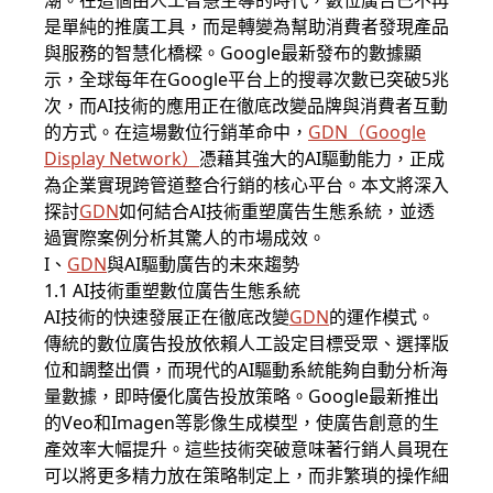
潮。在這個由人工智慧主導的時代，數位廣告已不再
是單純的推廣工具，而是轉變為幫助消費者發現產品
與服務的智慧化橋樑。Google最新發布的數據顯
示，全球每年在Google平台上的搜尋次數已突破5兆
次，而AI技術的應用正在徹底改變品牌與消費者互動
的方式。在這場數位行銷革命中，
GDN
（
Google
Display Network
）
憑藉其強大的AI驅動能力，正成
為企業實現跨管道整合行銷的核心平台。本文將深入
探討
GDN
如何結合AI技術重塑廣告生態系統，並透
過實際案例分析其驚人的市場成效。
I、
GDN
與AI驅動廣告的未來趨勢
1.1 AI技術重塑數位廣告生態系統
AI技術的快速發展正在徹底改變
GDN
的運作模式。
傳統的數位廣告投放依賴人工設定目標受眾、選擇版
位和調整出價，而現代的AI驅動系統能夠自動分析海
量數據，即時優化廣告投放策略。Google最新推出
的Veo和Imagen等影像生成模型，使廣告創意的生
產效率大幅提升。這些技術突破意味著行銷人員現在
可以將更多精力放在策略制定上，而非繁瑣的操作細