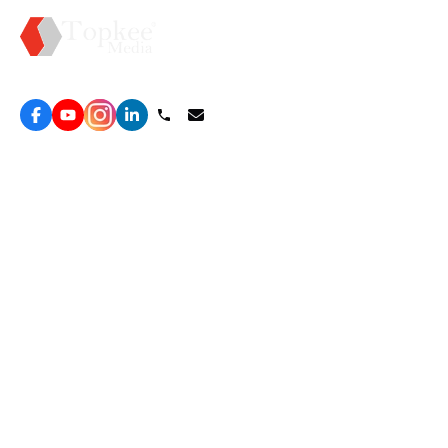
Topkee —— 您的全棧行銷合作夥伴
服務
效益型Google廣告服務
營銷增長方案
效益型Meta廣告服務
免費營銷診斷
LeadGeneration廣告服務
網站轉化提升
線索增長引擎
ROAS 分析
廣告效益管理
自然流量增長
ROAS提升