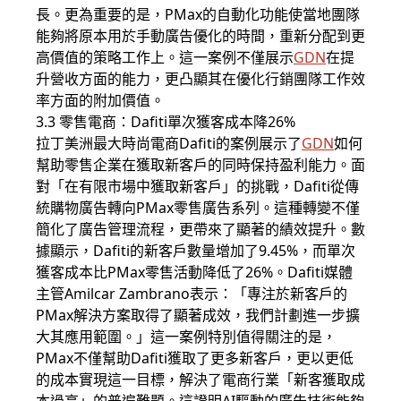
長。更為重要的是，PMax的自動化功能使當地團隊
能夠將原本用於手動廣告優化的時間，重新分配到更
高價值的策略工作上。這一案例不僅展示
GDN
在提
升營收方面的能力，更凸顯其在優化行銷團隊工作效
率方面的附加價值。
3.3 零售電商：Dafiti單次獲客成本降26%
拉丁美洲最大時尚電商Dafiti的案例展示了
GDN
如何
幫助零售企業在獲取新客戶的同時保持盈利能力。面
對「在有限市場中獲取新客戶」的挑戰，Dafiti從傳
統購物廣告轉向PMax零售廣告系列。這種轉變不僅
簡化了廣告管理流程，更帶來了顯著的績效提升。數
據顯示，Dafiti的新客戶數量增加了9.45%，而單次
獲客成本比PMax零售活動降低了26%。Dafiti媒體
主管Amilcar Zambrano表示：「專注於新客戶的
PMax解決方案取得了顯著成效，我們計劃進一步擴
大其應用範圍。」這一案例特別值得關注的是，
PMax不僅幫助Dafiti獲取了更多新客戶，更以更低
的成本實現這一目標，解決了電商行業「新客獲取成