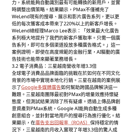
力，系統能夠自動識別最有可能轉換的新用戶，並實
時調整出價策略。結果顯示，PMax不僅補充了
WeLend現有的搜尋、展示和影片廣告系列，更以更
低的每次獲客成本帶來了220%以上的新客戶增長。
WeLend總經理Marco Lee表示：「效果最大化廣告
系列極大地提升了我們的新客戶獲取率。只需一個廣
告系列，即可在多個渠道投放多種廣告格式。」這一
案例證明，即使在高度規範的金融行業，AI驅動的廣
告技術也能帶來顯著業務增長。
3.2 電子消費品：三星越南營收年增3.3倍
全球電子消費品品牌面臨的挑戰在於如何在不同文化
背景的市場中實現本地化行銷。三星在越南的案例展
示了
Google多媒體廣告
如何幫助跨國品牌解決這一
難題。三星越南團隊最初對PMax的增量效應持懷疑
態度，但測試結果消除了所有疑慮。透過上傳品牌創
意資產到PMax系統，Google AI能夠自動生成多種
創意組合，並針對當地用戶的搜尋行為進行優化。結
果顯示，在
廣告支出回報率（
ROAS
）
保持穩定的情
況下，三星越南的月收入實現了年增3.3倍的驚人成