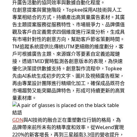
升廣告活動的協同效率與數據自動化程度。
在創意提案與實施階段，Topkee採用AI技術與人工
專業相結合的方式，持續產出高質量廣告素材。其廣
告主題提案服務從服務特性、市場競爭力、品牌價值
觀及客戶自定義需求四個維度進行深度分析，生成具
有市場針對性的創意方向，幫助客戶節省策劃時間。
TM追蹤系統提供比傳統UTM更細緻的維度劃分，客
戶可根據廣告主題、來源媒介等要素自定義追蹤鏈
接，透過TMID實時監測各創意版本的表現，為快速
優化決策提供數據支持。創意製作流程中，Topkee
先由AI系統生成初步的文字、圖片及視頻廣告框架，
再由專業設計團隊進行精細化加工，確保成品既符合
市場趨勢又能突顯品牌特色，形成可持續更新的高質
量素材庫。
結語
GDN
與AI技術的融合正在重塑數位行銷的格局，為
品牌帶來前所未有的精準度和效率。從WeLend實現
220%的新客增長，再到三星越南3.3倍的營收提升，