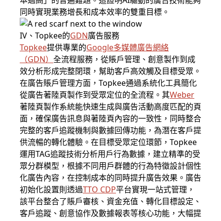
本過高」的普遍難題。這證明AI驅動的廣告技術能夠
同時實現業務增長和成本效率的雙重目標。
IV、Topkee的
GDN
廣告服務
Topkee
提供專業的
Google多媒體廣告
網絡
（
GDN
）
全流程服務，從賬戶管理、創意製作到成
效分析形成完整閉環，幫助客戶高效觸及目標受眾。
在廣告賬戶管理方面，Topkee通過系統化工具簡化
從廣告著陸頁製作到受眾定位的全流程。其
Weber
著陸頁製作系統能快速生成與廣告活動高度匹配的頁
面，確保廣告訊息與著陸頁內容的一致性，同時整合
完整的客戶追蹤機制與數據回傳功能，為潛在客戶提
供流暢的轉化體驗。在目標受眾定位環節，Topkee
運用TAG追蹤技術分析用戶行為數據，建立精準的受
眾分群模型，根據不同用戶群體的行為特徵設計個性
化廣告內容，在控制成本的同時提升廣告效果。廣告
初始化設置則透過
TTO CDP
平台實現一站式管理，
該平台整合了賬戶審核、資金充值、轉化目標設定、
客戶追蹤、創意協作及數據報表等核心功能，大幅提