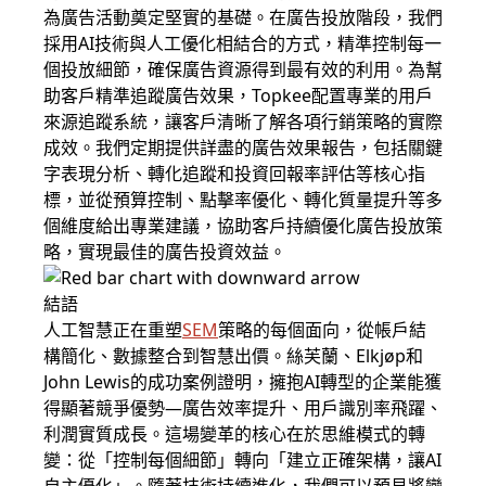
為廣告活動奠定堅實的基礎。在廣告投放階段，我們
採用AI技術與人工優化相結合的方式，精準控制每一
個投放細節，確保廣告資源得到最有效的利用。為幫
助客戶精準追蹤廣告效果，Topkee配置專業的用戶
來源追蹤系統，讓客戶清晰了解各項行銷策略的實際
成效。我們定期提供詳盡的廣告效果報告，包括關鍵
字表現分析、轉化追蹤和投資回報率評估等核心指
標，並從預算控制、點擊率優化、轉化質量提升等多
個維度給出專業建議，協助客戶持續優化廣告投放策
略，實現最佳的廣告投資效益。
結語
人工智慧正在重塑
SEM
策略的每個面向，從帳戶結
構簡化、數據整合到智慧出價。絲芙蘭、Elkjøp和
John Lewis的成功案例證明，擁抱AI轉型的企業能獲
得顯著競爭優勢—廣告效率提升、用戶識別率飛躍、
利潤實質成長。這場變革的核心在於思維模式的轉
變：從「控制每個細節」轉向「建立正確架構，讓AI