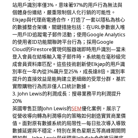
站用戶識別率僅3%，意味著97%的用戶行為無法與
個體身份連結，嚴重限制個人化行銷的可能性。
Elkjøp與代理商電通合作，打造了一套以隱私為核心
的數據整合架構，關鍵措施包括：在URL參數嵌入唯
一用戶ID追蹤電子郵件活動；使用Google Analytics
的使用者ID功能關聯跨平台行為；採用Google
Cloud的Firestore實現伺服器端即時用戶識別—當未
登入會員在結帳輸入電子郵件時，系統能在毫秒級完
成會員資料庫匹配。這些技術創新使Elkjøp的用戶識
別率在一年內從3%飆升至25%，成長達8倍。識別率
提升的直接效益是能夠建立更細緻的受眾分群，基於
實際購物行為而非僅人口統計數據。
3. John Lewis的利潤成長：搜尋業務平均利潤提升
20%
英國零售巨頭John Lewis的
SEM
優化案例，展示了
從營收導向轉為利潤導向的策略如何創造實質商業價
值。面對原有數據系統的局限性—每日批次導入導致
數據延遲與不穩定，特別在黑色星期五等高峰期間問