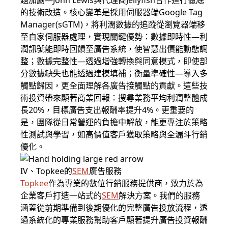
題加劇—John Lewis與代理商Jellyfish合作進行徹底
的技術改造。核心變革是採用伺服器端Google Tag
Manager(sGTM)，將利潤數據的追蹤從瀏覽器端移
至自家伺服器處理，實現關鍵優勢：數據即時性—利
潤訊號能即時回饋至廣告系統，使智慧出價能動態調
整；數據完整性—透過增強轉換與同意模式，即使部
分數據缺失也能透過建模填補；衡量準確性—導入多
觸點歸因，更全面理解各廣告接觸點的貢獻。這些技
術投資帶來顯著商業回報：搜尋業務平均利潤整體成
長20%，目標廣告支出報酬率提升4%。更重要的
是，團隊從日常營運的負擔中解放，能更專注於策略
性測試與學習，如高價值客戶獲取策略與全漏斗行銷
優化。
IV、Topkee的
SEM
廣告服務
Topkee
作為專業的數位行銷服務提供商，致力於為
企業客戶打造一站式的
SEM
解決方案。我們的服務
涵蓋從前期準備到後期優化的完整廣告投放流程，透
過系統化的專業服務幫助客戶顯著提升廣告投資報酬