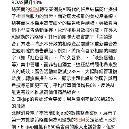
ROAS提升13%
絲芙蘭的
SEM
轉型案例為AI時代的帳戶結構簡化提供
了極具說服力的實證。面對龐大複雜的美妝產品線，
絲芙蘭原本採用高度細分的廣告帳戶結構，導致數百
個小型廣告活動並存，管理複雜且數據分散。在導入
AI驅動的策略後，其行銷團隊大膽實施了「主題聚
合」方法—將原本分散的相似產品關鍵字重新整合為
主題明確的廣告群組。例如，將所有唇彩相關的關鍵
字（如「紅色唇膏」、「持久唇彩」、「液態唇釉」
等）集中管理，而非各自獨立。這種結構簡化帶來驚
人的成效：廣告活動總數減少85%，大幅降低管理複
雜度；轉換率提升42%，顯示主題化設計使廣告與用
戶搜尋意圖更匹配；平均訂單價值增長6%，反映AI
能更有效地推廣高價值商品組合。
2. Elkjøp的數據整合突破：用戶識別率從3%到25%
的飛躍
北歐消費電子零售商Elkjøp的數據整合案例，展示了
第一方數據策略如何為AI驅動的
SEM
奠定基礎。改造
前，Elkjøp雖擁有860萬會員的龐大忠誠計劃，但網