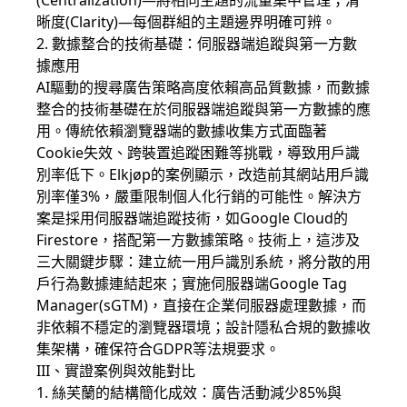
(Centralization)—將相同主題的流量集中管理；清
晰度(Clarity)—每個群組的主題邊界明確可辨。
2. 數據整合的技術基礎：伺服器端追蹤與第一方數
據應用
AI驅動的搜尋廣告策略高度依賴高品質數據，而數據
整合的技術基礎在於伺服器端追蹤與第一方數據的應
用。傳統依賴瀏覽器端的數據收集方式面臨著
Cookie失效、跨裝置追蹤困難等挑戰，導致用戶識
別率低下。Elkjøp的案例顯示，改造前其網站用戶識
別率僅3%，嚴重限制個人化行銷的可能性。解決方
案是採用伺服器端追蹤技術，如Google Cloud的
Firestore，搭配第一方數據策略。技術上，這涉及
三大關鍵步驟：建立統一用戶識別系統，將分散的用
戶行為數據連結起來；實施伺服器端Google Tag
Manager(sGTM)，直接在企業伺服器處理數據，而
非依賴不穩定的瀏覽器環境；設計隱私合規的數據收
集架構，確保符合GDPR等法規要求。
III、實證案例與效能對比
1. 絲芙蘭的結構簡化成效：廣告活動減少85%與