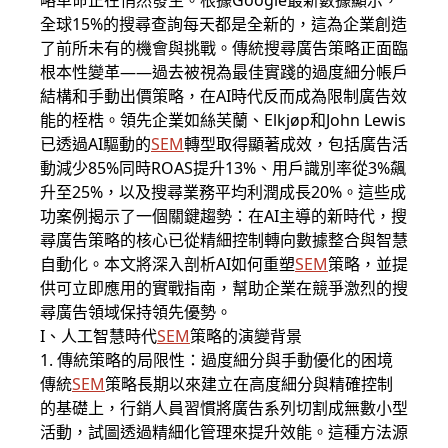
略革命正在悄然發生。根據Google最新數據顯示，
全球15%的搜尋查詢每天都是全新的，這為企業創造
了前所未有的機會與挑戰。傳統搜尋廣告策略正面臨
根本性變革——過去被視為最佳實踐的過度細分帳戶
結構和手動出價策略，在AI時代反而成為限制廣告效
能的桎梏。領先企業如絲芙蘭、Elkjøp和John Lewis
已透過AI驅動的
SEM
轉型取得顯著成效，包括廣告活
動減少85%同時ROAS提升13%、用戶識別率從3%飆
升至25%，以及搜尋業務平均利潤成長20%。這些成
功案例揭示了一個關鍵趨勢：在AI主導的新時代，搜
尋廣告策略的核心已從精細控制轉向數據整合與智慧
自動化。本文將深入剖析AI如何重塑
SEM
策略，並提
供可立即應用的實戰指南，幫助企業在競爭激烈的搜
尋廣告領域保持領先優勢。
I、人工智慧時代
SEM
策略的演變背景
1. 傳統策略的局限性：過度細分與手動優化的困境
傳統
SEM
策略長期以來建立在高度細分與精確控制
的基礎上，行銷人員習慣將廣告系列切割成無數小型
活動，試圖透過精細化管理來提升效能。這種方法源