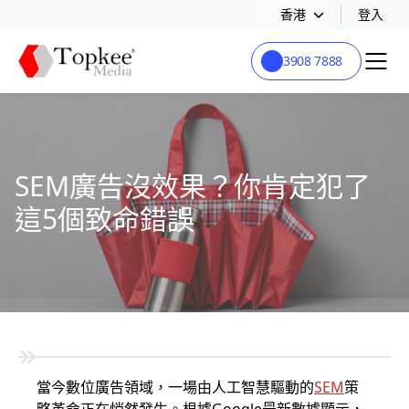
香港
登入
3908 7888
SEM廣告沒效果？你肯定犯了
這5個致命錯誤
當今數位廣告領域，一場由人工智慧驅動的
SEM
策