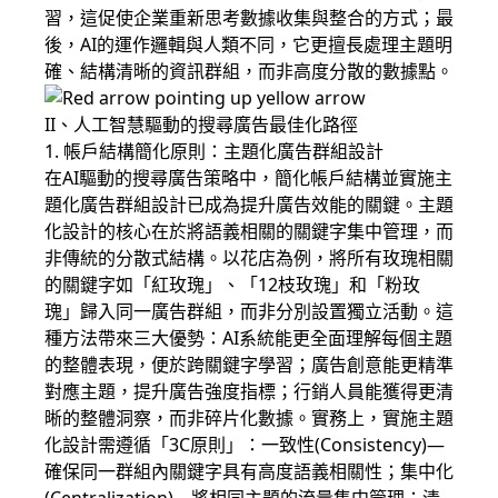
習，這促使企業重新思考數據收集與整合的方式；最
後，AI的運作邏輯與人類不同，它更擅長處理主題明
確、結構清晰的資訊群組，而非高度分散的數據點。
II、人工智慧驅動的搜尋廣告最佳化路徑
1. 帳戶結構簡化原則：主題化廣告群組設計
在AI驅動的搜尋廣告策略中，簡化帳戶結構並實施主
題化廣告群組設計已成為提升廣告效能的關鍵。主題
化設計的核心在於將語義相關的關鍵字集中管理，而
非傳統的分散式結構。以花店為例，將所有玫瑰相關
的關鍵字如「紅玫瑰」、「12枝玫瑰」和「粉玫
瑰」歸入同一廣告群組，而非分別設置獨立活動。這
種方法帶來三大優勢：AI系統能更全面理解每個主題
的整體表現，便於跨關鍵字學習；廣告創意能更精準
對應主題，提升廣告強度指標；行銷人員能獲得更清
晰的整體洞察，而非碎片化數據。實務上，實施主題
化設計需遵循「3C原則」：一致性(Consistency)—
確保同一群組內關鍵字具有高度語義相關性；集中化