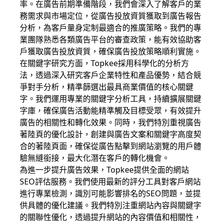
率。在廣告前期準備階段，我們會深入了解客戶的業
務需求與市場定位，從廣告投放資質獲取到廣告報告
分析，為客戶量身定制最適合的推廣策略。我們的專
業團隊熟悉各類廣告平台的審查政策，能有效協助客
戶獲取廣告投放資質，確保廣告投放策略順利實施。
在關鍵字研究方面，Topkee採用科學化的分析方
法，透過深入研究客戶企業特性和產品優勢，結合競
爭對手分析，精準篩選出最具商業價值的核心關鍵
字。我們運用專業的關鍵字分析工具，持續擴展關鍵
字庫，確保廣告活動能精準觸及目標受眾，有效提升
廣告的相關性和轉化效果。同時，我們特別重視廣告
著陸頁的優化設計，創建與廣告文案和關鍵字高度契
合的著陸頁面，確保從廣告點擊到網站瀏覽的用戶體
驗無縫銜接，最大化潛在客戶的轉化機會。
為進一步提升廣告效果，Topkee提供全面的網站
SEO評估服務。我們使用最新的評分工具對客戶網站
進行專業檢測，識別可能影響排名的SEO問題，並提
供具體的優化建議。我們特別注重網站內容與關鍵字
的關聯性優化，透過提升網站的內容價值和相關性，