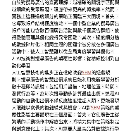
自於對搜尋廣告的直觀理解：越精確的關鍵字匹配與
越細緻的受眾區隔，理應帶來更高的轉換率。然而，
實務上這種過度細分的策略正面臨三大困境。首先，
它導致帳戶結構極度複雜，一個中型企業的搜尋廣告
帳戶可能包含數百個廣告活動與數千個廣告群組，使
得整體管理與優化變得異常困難。其次，過度細分造
成數據碎片化，相同主題的關鍵字被分散在多個廣告
活動中，使人工智慧難以從全局角度學習與優化。
2. AI技術對搜尋廣告的顛覆性影響：從精細控制到自
動化學習
人工智慧技術的進步正在徹底改變
SEM
的遊戲規
則。搜尋廣告的智慧出價系統已能利用機器學習分析
數十種即時訊號，包括用戶設備、地理位置、時間、
瀏覽行為等，為每次搜尋動態計算最佳出價。這種AI
驅動的自動化出價不僅反應速度遠超人類，更能發現
人眼難以察覺的複雜模式與機會。AI對
SEM
策略的顛
覆性影響主要體現在三個層面：首先，它使廣告主從
繁瑣的手動操作中解放出來，將精力集中在策略制定
與創意優化上；其次，AI需要大量高品質數據進行學