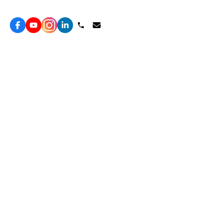
Topkee —— 您的全棧行銷合作夥伴
服務
效益型Google廣告服務
營銷增長方案
效益型Meta廣告服務
免費營銷診斷
LeadGeneration廣告服務
網站轉化提升
線索增長引擎
ROAS 分析
廣告效益管理
自然流量增長
ROAS提升
客戶留存營銷
Agent