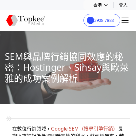
香港
登入
3908 7888
SEM與品牌行銷協同效應的秘
密：Hostinger、Sinsay與歐萊
雅的成功案例解析
在數位行銷領域，
Google SEM
（
搜尋引擎行銷
）
長