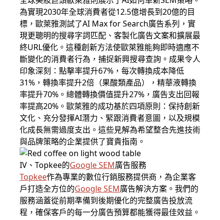
全球美妝巨頭歐萊雅則展示了AI如何革新SEM策略。
為實現2030年全球消費者從12.5億增長到20億的目
標，歐萊雅測試了AI Max for Search廣告系列，實
現更聰明的搜尋字詞匹配、客製化廣告文案和擴展最
終URL優化。這種創新方法使歐萊雅能夠即時適應不
斷變化的消費者行為，捕捉新興搜尋查詢。成果令人
印象深刻：點擊率提升67%，每次轉換成本降低
31%，轉換率提升2倍（果酸類產品），精華液轉換
率提升70%。總體轉換價值提升27%，廣告支出回報
率提高20%。歐萊雅的成功基於四項原則：保持創新
文化、充分發揮AI潛力、緊跟消費者意圖，以及規模
化成長無需過度支出。這些見解為希望整合先進技術
與品牌策略的企業提供了寶貴指南。
IV、Topkee的
Google SEM
廣告服務
Topkee
作為專業的數位行銷服務提供商，為企業客
戶打造全方位的
Google SEM
廣告解決方案。我們的
服務涵蓋從前期準備到後期優化的完整廣告投放流
程，確保客戶的每一分廣告預算都能獲得最佳效益。