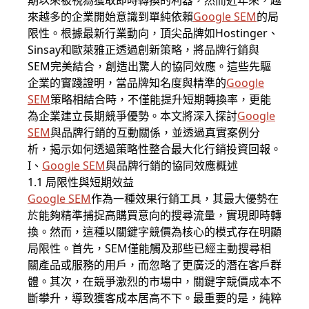
期以來被視為獲取即時轉換的利器，然而近年來，越
來越多的企業開始意識到單純依賴
Google SEM
的局
限性。根據最新行業動向，頂尖品牌如Hostinger、
Sinsay和歐萊雅正透過創新策略，將品牌行銷與
SEM完美結合，創造出驚人的協同效應。這些先驅
企業的實踐證明，當品牌知名度與精準的
Google
SEM
策略相結合時，不僅能提升短期轉換率，更能
為企業建立長期競爭優勢。本文將深入探討
Google
SEM
與品牌行銷的互動關係，並透過真實案例分
析，揭示如何透過策略性整合最大化行銷投資回報。
I、
Google SEM
與品牌行銷的協同效應概述
1.1 局限性與短期效益
Google SEM
作為一種效果行銷工具，其最大優勢在
於能夠精準捕捉高購買意向的搜尋流量，實現即時轉
換。然而，這種以關鍵字競價為核心的模式存在明顯
局限性。首先，SEM僅能觸及那些已經主動搜尋相
關產品或服務的用戶，而忽略了更廣泛的潛在客戶群
體。其次，在競爭激烈的市場中，關鍵字競價成本不
斷攀升，導致獲客成本居高不下。最重要的是，純粹