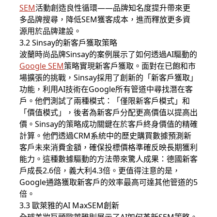
SEM
活動創造良性循環——品牌知名度提升帶來更
多品牌搜尋，降低SEM獲客成本，進而釋放更多資
源用於品牌建設。
3.2 Sinsay的新客戶獲取策略
波蘭時尚品牌Sinsay的案例展示了如何透過AI驅動的
Google SEM
策略實現新客戶獲取。面對在已飽和市
場擴張的挑戰，Sinsay採用了創新的「新客戶獲取」
功能，利用AI技術在Google所有管道中尋找潛在客
戶。他們測試了兩種模式：「僅限新客戶模式」和
「價值模式」，後者為新客戶分配更高價值以提高出
價。Sinsay的策略成功關鍵在於客戶終身價值的精確
計算。他們透過CRM系統中的歷史購買數據預測新
客戶未來消費金額，確保投標價格準確反映長期獲利
能力。這種數據驅動的方法帶來驚人成果：德國新客
戶成長2.6倍，義大利4.3倍。更值得注意的是，
Google通路獲取新客戶的效率最高可達其他管道的5
倍。
3.3 歐萊雅的AI MaxSEM創新