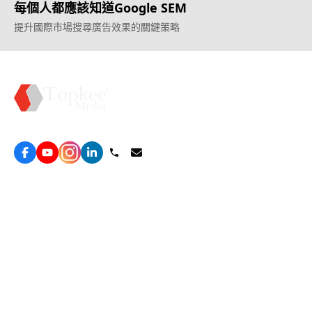
每個人都應該知道Google SEM
提升國際市場搜尋廣告效果的關鍵策略
Topkee —— 您的全棧行銷合作夥伴
服務
效益型Google廣告服務
營銷增長方案
效益型Meta廣告服務
免費營銷診斷
LeadGeneration廣告服務
網站轉化提升
線索增長引擎