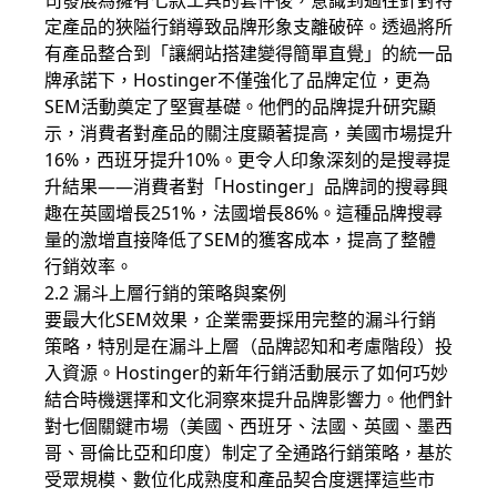
司發展為擁有七款工具的套件後，意識到過往針對特
定產品的狹隘行銷導致品牌形象支離破碎。透過將所
有產品整合到「讓網站搭建變得簡單直覺」的統一品
牌承諾下，Hostinger不僅強化了品牌定位，更為
SEM活動奠定了堅實基礎。他們的品牌提升研究顯
示，消費者對產品的關注度顯著提高，美國市場提升
16%，西班牙提升10%。更令人印象深刻的是搜尋提
升結果——消費者對「Hostinger」品牌詞的搜尋興
趣在英國增長251%，法國增長86%。這種品牌搜尋
量的激增直接降低了SEM的獲客成本，提高了整體
行銷效率。
2.2 漏斗上層行銷的策略與案例
要最大化SEM效果，企業需要採用完整的漏斗行銷
策略，特別是在漏斗上層（品牌認知和考慮階段）投
入資源。Hostinger的新年行銷活動展示了如何巧妙
結合時機選擇和文化洞察來提升品牌影響力。他們針
對七個關鍵市場（美國、西班牙、法國、英國、墨西
哥、哥倫比亞和印度）制定了全通路行銷策略，基於
受眾規模、數位化成熟度和產品契合度選擇這些市