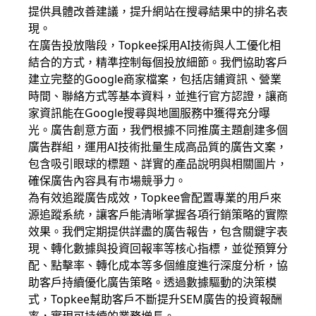
提供具體改善建議，提升網站在搜尋結果中的排名表
現。
在廣告投放階段，Topkee採用AI技術與人工優化相
結合的方式，精準控制每個投放細節。我們協助客戶
建立完整的Google商家檔案，包括店鋪資訊、營業
時間、聯絡方式等基本資料，並進行官方認證，讓商
家資訊能在Google搜尋與地圖服務中獲得充分曝
光。廣告創意方面，我們根據不同推廣主題創建多個
廣告群組，運用AI技術批量生成高品質的廣告文案，
包含吸引眼球的標題、詳實的產品說明與相關圖片，
確保廣告內容具有市場競爭力。
為有效追蹤廣告成效，Topkee會配置專業的用戶來
源追蹤系統，讓客戶能清晰掌握各項行銷策略的實際
效果。我們定期提供詳盡的廣告報告，包含關鍵字表
現、轉化數據與投資回報率等核心指標，並從預算分
配、點擊率、轉化成本等多個維度進行深度分析，協
助客戶持續優化廣告策略。透過數據驅動的決策模
式，Topkee幫助客戶不斷提升SEM廣告的投資報酬