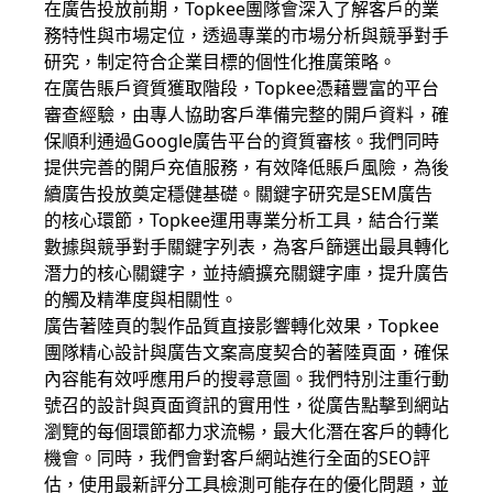
在廣告投放前期，Topkee團隊會深入了解客戶的業
務特性與市場定位，透過專業的市場分析與競爭對手
研究，制定符合企業目標的個性化推廣策略。
在廣告賬戶資質獲取階段，Topkee憑藉豐富的平台
審查經驗，由專人協助客戶準備完整的開戶資料，確
保順利通過Google廣告平台的資質審核。我們同時
提供完善的開戶充值服務，有效降低賬戶風險，為後
續廣告投放奠定穩健基礎。關鍵字研究是SEM廣告
的核心環節，Topkee運用專業分析工具，結合行業
數據與競爭對手關鍵字列表，為客戶篩選出最具轉化
潛力的核心關鍵字，並持續擴充關鍵字庫，提升廣告
的觸及精準度與相關性。
廣告著陸頁的製作品質直接影響轉化效果，Topkee
團隊精心設計與廣告文案高度契合的著陸頁面，確保
內容能有效呼應用戶的搜尋意圖。我們特別注重行動
號召的設計與頁面資訊的實用性，從廣告點擊到網站
瀏覽的每個環節都力求流暢，最大化潛在客戶的轉化
機會。同時，我們會對客戶網站進行全面的SEO評
估，使用最新評分工具檢測可能存在的優化問題，並