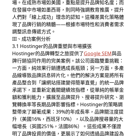
場。在成熟市場如美國，重點是提升品牌知名度；而
在發展中市場如墨西哥，則同時強調教育推廣，提升
人們對「線上成功」理念的認知。這種差異化策略體
現了品牌行銷的精髓——根據市場特性和消費者需求
調整訊息傳遞方式。
III、成功案例分析
3.1 Hostinger的品牌重塑與市場擴張
Hostinger的品牌轉型之旅提供了
Google SEM
與品
牌行銷協同作用的完美案例。該公司面臨雙重挑戰：
一方面，純效果行銷遭遇成長瓶頸；另一方面，多產
品線導致品牌訊息碎片化。他們的解決方案是將所有
產品整合到「讓網站搭建變得簡單直覺」的統一品牌
承諾下，並重新定義關鍵績效指標，從單純的帳單金
額和獲利能力，擴展至品牌提升、搜尋提升研究、瀏
覽轉換率等長期品牌影響指標。Hostinger的策略調
整帶來了顯著成果：39%的年成長率，品牌關注度提
升（美國16%，西班牙10%），以及品牌搜尋量的大
幅增長（英國251%，法國86%）。這些成果不僅證
明了品牌投資的價值，更展示了如何透過品牌建設為