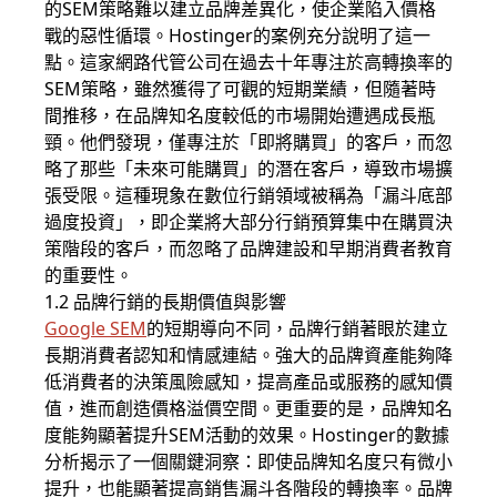
的SEM策略難以建立品牌差異化，使企業陷入價格
戰的惡性循環。Hostinger的案例充分說明了這一
點。這家網路代管公司在過去十年專注於高轉換率的
SEM策略，雖然獲得了可觀的短期業績，但隨著時
間推移，在品牌知名度較低的市場開始遭遇成長瓶
頸。他們發現，僅專注於「即將購買」的客戶，而忽
略了那些「未來可能購買」的潛在客戶，導致市場擴
張受限。這種現象在數位行銷領域被稱為「漏斗底部
過度投資」，即企業將大部分行銷預算集中在購買決
策階段的客戶，而忽略了品牌建設和早期消費者教育
的重要性。
1.2 品牌行銷的長期價值與影響
Google SEM
的短期導向不同，品牌行銷著眼於建立
長期消費者認知和情感連結。強大的品牌資產能夠降
低消費者的決策風險感知，提高產品或服務的感知價
值，進而創造價格溢價空間。更重要的是，品牌知名
度能夠顯著提升SEM活動的效果。Hostinger的數據
分析揭示了一個關鍵洞察：即使品牌知名度只有微小
提升，也能顯著提高銷售漏斗各階段的轉換率。品牌