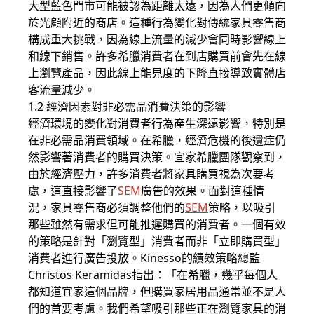
大型藍色門市可能被認為距離太遠，因為人們更傾向
於光顧附近的商店。這種行為變化對傳統家具零售商
構成重大挑戰，因為線上流量的減少會同時影響線上
和線下銷售。許多希臘消費者在到店購買前會先在線
上瀏覽產品，因此線上能見度的下降直接導致實體店
客流量減少。
1.2 經濟因素對非必需品消費決策的影響
經濟環境的變化對消費者行為產生深遠影響，特別是
在非必需品消費領域。在希臘，經濟危機的後遺症仍
然影響著消費者的購買決策。宜家希臘團隊觀察到，
由於經濟壓力，許多消費者將家具購買視為次要考
慮，這直接影響了
SEM
廣告的效果。面對這種情
況，家具零售商必須調整他們的
SEM
策略，以吸引
那些雖然有需求但可能推遲購買的消費者。一個有效
的策略是針對「瀏覽型」消費者而非「立即購買型」
消費者進行廣告投放。Kinesso的績效策略總監
Christos Keramidas指出：「在希臘，幾乎每個人
都知道宜家這個品牌，但購買家居用品通常並不是人
們的首要考慮。我們希望吸引那些正在瀏覽家具的消