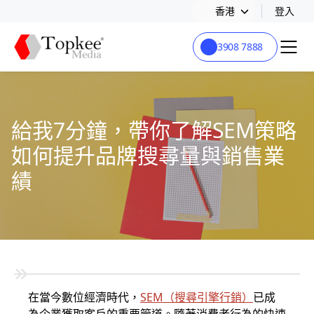
香港
登入
3908 7888
給我7分鐘，帶你了解SEM策略
如何提升品牌搜尋量與銷售業
績
在當今數位經濟時代，
SEM
（
搜尋引擎行銷
）
已成