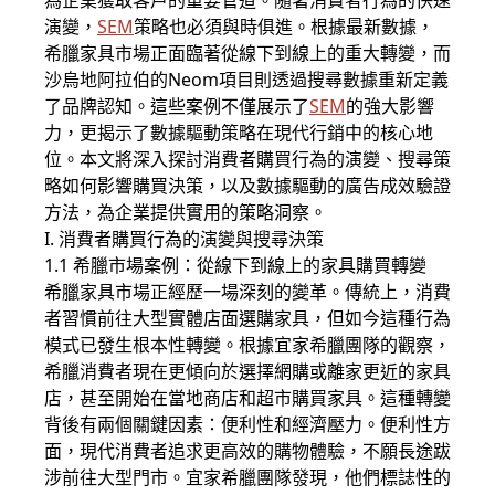
為企業獲取客戶的重要管道。隨著消費者行為的快速
演變，
SEM
策略也必須與時俱進。根據最新數據，
希臘家具市場正面臨著從線下到線上的重大轉變，而
沙烏地阿拉伯的Neom項目則透過搜尋數據重新定義
了品牌認知。這些案例不僅展示了
SEM
的強大影響
力，更揭示了數據驅動策略在現代行銷中的核心地
位。本文將深入探討消費者購買行為的演變、搜尋策
略如何影響購買決策，以及數據驅動的廣告成效驗證
方法，為企業提供實用的策略洞察。
I. 消費者購買行為的演變與搜尋決策
1.1 希臘市場案例：從線下到線上的家具購買轉變
希臘家具市場正經歷一場深刻的變革。傳統上，消費
者習慣前往大型實體店面選購家具，但如今這種行為
模式已發生根本性轉變。根據宜家希臘團隊的觀察，
希臘消費者現在更傾向於選擇網購或離家更近的家具
店，甚至開始在當地商店和超市購買家具。這種轉變
背後有兩個關鍵因素：便利性和經濟壓力。便利性方
面，現代消費者追求更高效的購物體驗，不願長途跋
涉前往大型門市。宜家希臘團隊發現，他們標誌性的