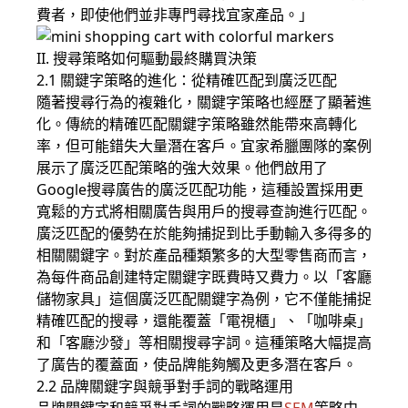
費者，即使他們並非專門尋找宜家產品。」
II. 搜尋策略如何驅動最終購買決策
2.1 關鍵字策略的進化：從精確匹配到廣泛匹配
隨著搜尋行為的複雜化，關鍵字策略也經歷了顯著進
化。傳統的精確匹配關鍵字策略雖然能帶來高轉化
率，但可能錯失大量潛在客戶。宜家希臘團隊的案例
展示了廣泛匹配策略的強大效果。他們啟用了
Google搜尋廣告的廣泛匹配功能，這種設置採用更
寬鬆的方式將相關廣告與用戶的搜尋查詢進行匹配。
廣泛匹配的優勢在於能夠捕捉到比手動輸入多得多的
相關關鍵字。對於產品種類繁多的大型零售商而言，
為每件商品創建特定關鍵字既費時又費力。以「客廳
儲物家具」這個廣泛匹配關鍵字為例，它不僅能捕捉
精確匹配的搜尋，還能覆蓋「電視櫃」、「咖啡桌」
和「客廳沙發」等相關搜尋字詞。這種策略大幅提高
了廣告的覆蓋面，使品牌能夠觸及更多潛在客戶。
2.2 品牌關鍵字與競爭對手詞的戰略運用