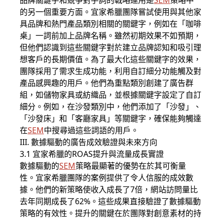
品牌關鍵字和競爭對手詞的戰略運用是
SEM
策略中
的另一個重要方面。宜家希臘團隊嘗試使用與其他家
具品牌和熱門產品類別相關的關鍵字，例如在「咖啡
桌」一詞前加上品牌名稱。雖然初期效果不如預期，
但他們認識到這些關鍵字對於建立品牌認知和吸引理
想客戶的長期價值。為了最大化這些關鍵字的效果，
團隊採用了需求生成功能，利用自訂細分功能觸及對
產品感興趣的用戶。他們為重點類別創建了廣告群
組，如儲物家具或紡織品，並根據關鍵字設定了自訂
細分。例如，在沙發類別中，他們添加了「沙發」、
「沙發床」和「客廳家具」等關鍵字，確保能夠觸達
在
SEM
中搜尋過這些詞語的用戶。
III. 數據驅動的廣告成效驗證與未來方向
3.1 宜家希臘的ROAS提升與流量成長實證
數據驅動的
SEM
策略最顯著的優勢在於其可衡量
性。宜家希臘團隊的案例提供了令人信服的成效數
據。他們的新策略使收入成長了7倍，網站訪問量比
去年同期成長了62%。這些成果直接驗證了數據驅動
策略的有效性。提升的關鍵在於團隊對創意素材的持