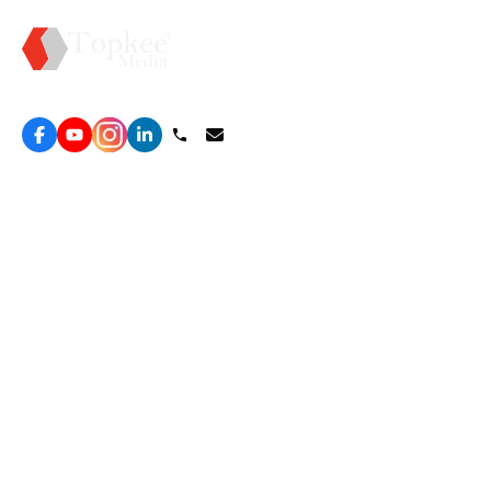
Topkee —— 您的全棧行銷合作夥伴
服務
效益型Google廣告服務
營銷增長方案
效益型Meta廣告服務
免費營銷診斷
LeadGeneration廣告服務
網站轉化提升
線索增長引擎
ROAS 分析
廣告效益管理
自然流量增長