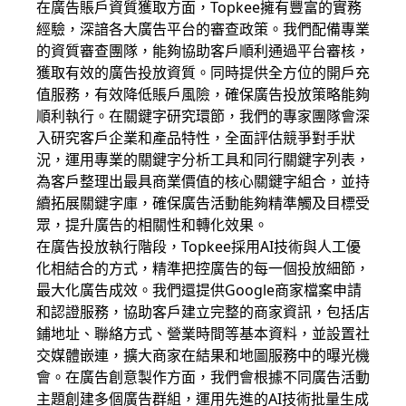
在廣告賬戶資質獲取方面，Topkee擁有豐富的實務
經驗，深諳各大廣告平台的審查政策。我們配備專業
的資質審查團隊，能夠協助客戶順利通過平台審核，
獲取有效的廣告投放資質。同時提供全方位的開戶充
值服務，有效降低賬戶風險，確保廣告投放策略能夠
順利執行。在關鍵字研究環節，我們的專家團隊會深
入研究客戶企業和產品特性，全面評估競爭對手狀
況，運用專業的關鍵字分析工具和同行關鍵字列表，
為客戶整理出最具商業價值的核心關鍵字組合，並持
續拓展關鍵字庫，確保廣告活動能夠精準觸及目標受
眾，提升廣告的相關性和轉化效果。
在廣告投放執行階段，Topkee採用AI技術與人工優
化相結合的方式，精準把控廣告的每一個投放細節，
最大化廣告成效。我們還提供Google商家檔案申請
和認證服務，協助客戶建立完整的商家資訊，包括店
鋪地址、聯絡方式、營業時間等基本資料，並設置社
交媒體嵌連，擴大商家在結果和地圖服務中的曝光機
會。在廣告創意製作方面，我們會根據不同廣告活動
主題創建多個廣告群組，運用先進的AI技術批量生成