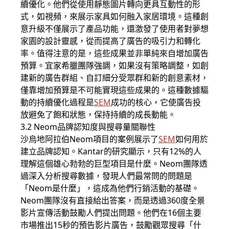
續優化。他們從使用靜態圖片轉向更具互動性的形
式，如視頻，來展示家具如何融入家居環境。這種創
意升級不僅展示了產品功能，還激發了使用者對夢想
家園的設計靈感，從而提高了廣告的吸引力和轉化
率。值得注意的是，這些成果並非單純來自增加廣告
預算。宜家希臘團隊強調，如果沒有策略調整，如創
建新的廣告群組、自訂細分受眾群和新的創意素材，
僅靠增加預算是不可能實現這些成果的。這種數據驅
動的持續優化過程是
SEM
成功的核心，它使廣告投
放避免了飽和狀態，保持持續的成長動能。
3.2 Neom品牌認知度與搜尋量關聯性
沙烏地阿拉伯Neom項目的案例展示了
SEM
如何用於
建立品牌認知。Kantar的研究顯示，只有12%的人
理解這個雄心勃勃的巨型項目是什麼。Neom團隊透
過深入分析搜尋數據，發現人們最常問的問題是
「Neom是什麼」，這成為他們行銷活動的基礎。
Neom團隊沒有直接給出答案，而是透過360度全景
影片宣傳活動鼓勵人們提出問題。他們在16個主要
市場推出15秒的預告影片廣告，鼓勵觀眾搜尋「什