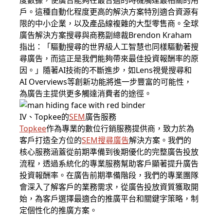
度數據，使廣告能夠在最合適的時機觸達最相關的用
戶。這種自動化程度更高的解決方案特別適合資源有
限的中小企業，以及產品線複雜的大型零售商。全球
廣告解決方案搜尋與商務副總裁Brendon Kraham
指出：「驅動搜尋的世界級人工智慧也同樣驅動著搜
尋廣告，而這正是我們能夠帶來最佳投資報酬率的原
因。」隨著AI技術的不斷進步，如Lens視覺搜尋和
AI Overviews等創新功能將進一步豐富的可能性，
為廣告主提供更多觸達消費者的途徑。
IV、Topkee的
SEM
廣告服務
Topkee
作為專業的數位行銷服務提供商，致力於為
客戶打造全方位的
SEM
搜尋廣告
解決方案。我們的
核心服務涵蓋從前期準備到後期優化的完整廣告投放
流程，透過系統化的專業服務幫助客戶顯著提升廣告
投資報酬率。在廣告前期準備階段，我們的專業團隊
會深入了解客戶的業務需求，從廣告投放資質獲取開
始，為客戶選擇最適合的推廣平台和關鍵字策略，制
定個性化的推廣方案。