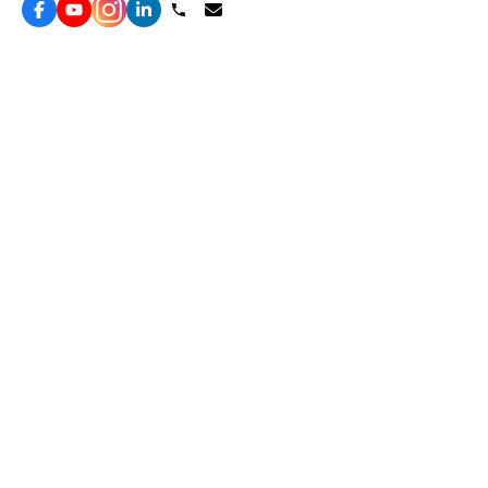
服務
效益型Google廣告服務
營銷增長方案
效益型Meta廣告服務
免費營銷診斷
LeadGeneration廣告服務
網站轉化提升
線索增長引擎
ROAS 分析
廣告效益管理
自然流量增長
ROAS提升
客戶留存營銷
Agent
YME Chat Agent