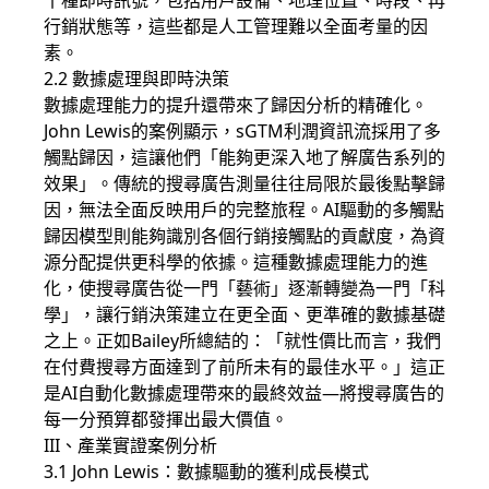
十種即時訊號，包括用戶設備、地理位置、時段、再
行銷狀態等，這些都是人工管理難以全面考量的因
素。
2.2 數據處理與即時決策
數據處理能力的提升還帶來了歸因分析的精確化。
John Lewis的案例顯示，sGTM利潤資訊流採用了多
觸點歸因，這讓他們「能夠更深入地了解廣告系列的
效果」。傳統的搜尋廣告測量往往局限於最後點擊歸
因，無法全面反映用戶的完整旅程。AI驅動的多觸點
歸因模型則能夠識別各個行銷接觸點的貢獻度，為資
源分配提供更科學的依據。這種數據處理能力的進
化，使搜尋廣告從一門「藝術」逐漸轉變為一門「科
學」，讓行銷決策建立在更全面、更準確的數據基礎
之上。正如Bailey所總結的：「就性價比而言，我們
在付費搜尋方面達到了前所未有的最佳水平。」這正
是AI自動化數據處理帶來的最終效益—將搜尋廣告的
每一分預算都發揮出最大價值。
III、產業實證案例分析
3.1 John Lewis：數據驅動的獲利成長模式