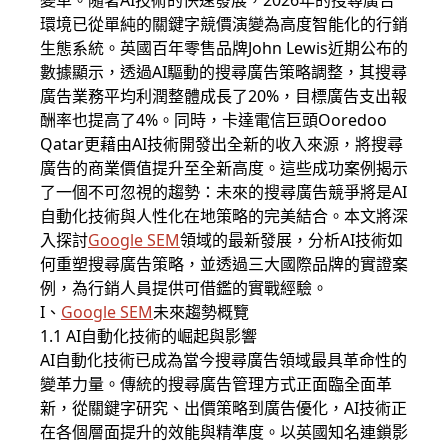
變革。隨著AI技術的快速發展，2026年的搜尋廣告
環境已從單純的關鍵字競價演變為高度智能化的行銷
生態系統。英國百年零售品牌John Lewis近期公布的
數據顯示，透過AI驅動的搜尋廣告策略調整，其搜尋
廣告業務平均利潤整體成長了20%，目標廣告支出報
酬率也提高了4%。同時，卡達電信巨頭Ooredoo
Qatar更藉由AI技術開發出全新的收入來源，將搜尋
廣告的商業價值提升至全新高度。這些成功案例揭示
了一個不可忽視的趨勢：未來的搜尋廣告競爭將是AI
自動化技術與人性化在地策略的完美結合。本文將深
入探討
Google SEM
領域的最新發展，分析AI技術如
何重塑搜尋廣告策略，並透過三大國際品牌的實證案
例，為行銷人員提供可借鑑的實戰經驗。
I、
Google SEM
未來趨勢概覽
1.1 AI自動化技術的崛起與影響
AI自動化技術已成為當今搜尋廣告領域最具革命性的
變革力量。傳統的搜尋廣告管理方式正面臨全面革
新，從關鍵字研究、出價策略到廣告優化，AI技術正
在各個層面提升的效能與精準度。以英國知名連鎖影