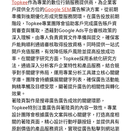
Topkee
作為專業的數位行銷服務提供商，為企業客
戶提供全方位的
Google SEM
廣告解決方案，從前期
準備到後期優化形成完整服務閉環。在廣告投放前期
階段，Topkee專業團隊會協助客戶完成廣告賬戶資
質審查與獲取，憑藉對Google Ads平台審核政策的
深入理解，由專人負責資質文件準備與提交，確保客
戶能夠順利通過審核取得投放資格。同時提供一站式
開戶充值服務，有效降低賬戶風險並提高投放成功
率。在關鍵字研究方面，Topkee採用系統化研究方
法，通過深入分析客戶企業特性和產品服務，結合競
爭對手關鍵字佈局，運用專業分析工具建立核心關鍵
字庫。團隊會持續擴展關鍵字列表，確保廣告活動能
夠精準觸及目標受眾，顯著提升廣告的相關性與轉化
效果。
著陸頁製作是搜尋廣告廣告成效的關鍵環節，
Topkee特別注重廣告與著陸頁的內容一致性。專業
設計團隊會根據廣告文案與核心關鍵字，打造高度相
關的著陸頁面，精心設計行動呼籲按鈕，並提供具有
原創價值的產品服務資訊，實現從廣告點擊到網站瀏