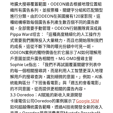
地擴大搜尋覆蓋範圍，ODEON過去根據地理位置組
織所有廣告系列，並按票種、關鍵字分組和匹配類型
進行分類。由於ODEON在英國擁有120家影院，這
種結構導致每個廣告系列產生數百個不同的廣告群
組，全部需要手動管理。ODEON行銷團隊資深成員
Pippa Ward坦言：「這種高度精細化的人工操作方
式需要我們團隊投入大量精力，而且也開始限制我們
的成長，這從不斷下降的曝光份額中可見一斑，
ODEON案例的獨特價值在於它展示了AI如何理解用
戶意圖並提升廣告相關性。MG OMD搜尋主管
Sophie Le指出：「我們不再試圖覆蓋關鍵字列表中
的每一個相關搜尋詞，而是利用人工智慧更深入地理
解用戶的搜尋查詢，識別細微的意圖。」例如，AI系
統能夠區分「下班後看電影」與「週五約會看電影」
的不同意圖，從而提供更相關的廣告內容。
3.3 Ooredoo：AI賦能的新收入來源開發
卡達電信公司Ooredoo的案例展示了
Google SEM
如何超越傳統廣告範疇，透過AI技術開發全新的收入