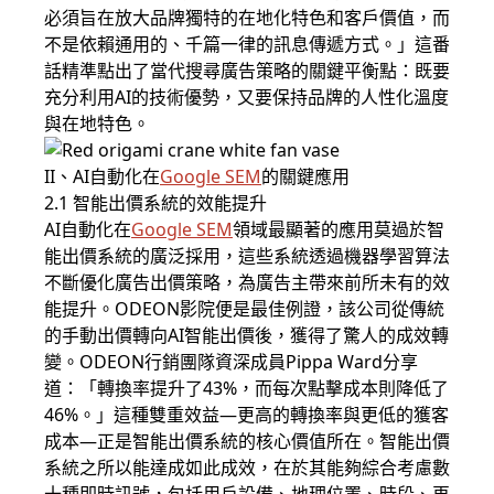
必須旨在放大品牌獨特的在地化特色和客戶價值，而
不是依賴通用的、千篇一律的訊息傳遞方式。」這番
話精準點出了當代搜尋廣告策略的關鍵平衡點：既要
充分利用AI的技術優勢，又要保持品牌的人性化溫度
與在地特色。
II、AI自動化在
Google SEM
的關鍵應用
2.1 智能出價系統的效能提升
AI自動化在
Google SEM
領域最顯著的應用莫過於智
能出價系統的廣泛採用，這些系統透過機器學習算法
不斷優化廣告出價策略，為廣告主帶來前所未有的效
能提升。ODEON影院便是最佳例證，該公司從傳統
的手動出價轉向AI智能出價後，獲得了驚人的成效轉
變。ODEON行銷團隊資深成員Pippa Ward分享
道：「轉換率提升了43%，而每次點擊成本則降低了
46%。」這種雙重效益—更高的轉換率與更低的獲客
成本—正是智能出價系統的核心價值所在。智能出價
系統之所以能達成如此成效，在於其能夠綜合考慮數