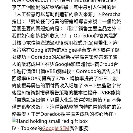
來源。Ooredoo首席消費者官Mustafa Peracha分
享了五個關鍵的AI策略經驗，其中最引人注目的是
「人工智慧可以幫助創造新的收入來源」。Peracha
指出：「對於任何行業的營銷領導者來說，一個始終
至關重要的問題始終是：『除了銷售主要產品之外，
我們如何創造額外收入？』」Ooredoo的答案是將
其核心電信資產透過API(應用程式介面)貨幣化，這
項策略在Google雲端的Apigee平台支持下取得了顯
著成功。Ooredoo的AI驅動搜尋廣告策略帶來了驚
人的業務成果。在與Google和媒體代理商Croud合
作進行價值出價(VBB)測試後，Ooredoo的廣告支出
回報率(ROAS)提高了37%，轉換率提高了43%，最
終使搜尋廣告的預付費收入增加了39%。這些數字背
後是AI技術對搜尋廣告策略的根本性提升—VBB能夠
「自動設定出價，以最大化您獲得的總價值，而不僅
僅是點擊次數」。這種從點擊導向轉向價值導向的策
略轉變，正是Ooredoo搜尋廣告成功的核心所在。
IV、Topkee的
Google SEM
廣告服務