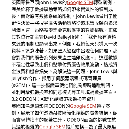
英國零售巨頭John Lewis的
Google SEM
轉型案例，
完美詮釋了數據驅動策略如何帶來實質性的獲利成
長。面對原有數據系統的限制，John Lewis做出了關
鍵性決策—將搜尋廣告活動策略從追求營收轉向追求
利潤。這一策略轉變需要克服嚴重的數據挑戰，正如
其數位行銷主管David Bailey所述：「我們原有資料
來源的限制也顯現出來。例如，我們每天只導入一次
資料。這意味著，如果匯入過程中出現任何問題，都
會對我們的廣告系列效果產生連鎖反應。」這種數據
不穩定性導致出價和點擊付費廣告效果波動，造成資
金浪費和機會損失。為解決這一問題，John Lewis與
Jellyfish合作，採用了伺服器端程式碼管理員
(sGTM)，這一技術變革使他們能夠即時追蹤利潤，
並利用增強轉換率和同意模式等工具填補數據空白。
3.2 ODEON：AI簡化結構帶來轉換率躍升
英國知名連鎖影院ODEON的
Google SEM
轉型案
例，展示了如何透過AI技術簡化複雜的廣告結構，從
而實現轉換率的顯著提升。ODEON面臨的挑戰在於
其過於複雜的
Google SEM
帳戶結構—為了最大限度