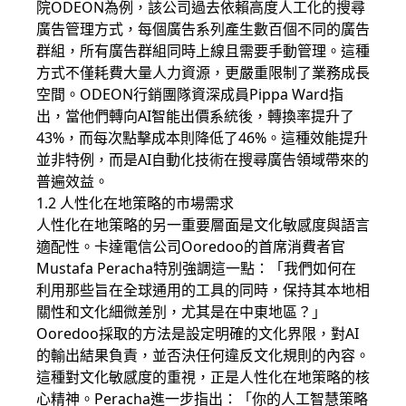
院ODEON為例，該公司過去依賴高度人工化的搜尋
廣告管理方式，每個廣告系列產生數百個不同的廣告
群組，所有廣告群組同時上線且需要手動管理。這種
方式不僅耗費大量人力資源，更嚴重限制了業務成長
空間。ODEON行銷團隊資深成員Pippa Ward指
出，當他們轉向AI智能出價系統後，轉換率提升了
43%，而每次點擊成本則降低了46%。這種效能提升
並非特例，而是AI自動化技術在搜尋廣告領域帶來的
普遍效益。
1.2 人性化在地策略的市場需求
人性化在地策略的另一重要層面是文化敏感度與語言
適配性。卡達電信公司Ooredoo的首席消費者官
Mustafa Peracha特別強調這一點：「我們如何在
利用那些旨在全球通用的工具的同時，保持其本地相
關性和文化細微差別，尤其是在中東地區？」
Ooredoo採取的方法是設定明確的文化界限，對AI
的輸出結果負責，並否決任何違反文化規則的內容。
這種對文化敏感度的重視，正是人性化在地策略的核
心精神。Peracha進一步指出：「你的人工智慧策略