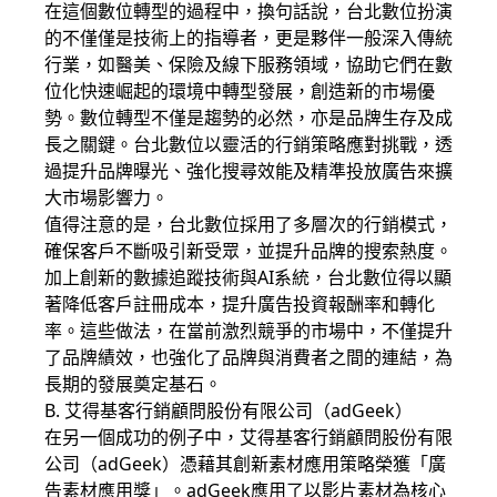
在這個數位轉型的過程中，換句話說，台北數位扮演
的不僅僅是技術上的指導者，更是夥伴一般深入傳統
行業，如醫美、保險及線下服務領域，協助它們在數
位化快速崛起的環境中轉型發展，創造新的市場優
勢。數位轉型不僅是趨勢的必然，亦是品牌生存及成
長之關鍵。台北數位以靈活的行銷策略應對挑戰，透
過提升品牌曝光、強化搜尋效能及精準投放廣告來擴
大市場影響力。
值得注意的是，台北數位採用了多層次的行銷模式，
確保客戶不斷吸引新受眾，並提升品牌的搜索熱度。
加上創新的數據追蹤技術與AI系統，台北數位得以顯
著降低客戶註冊成本，提升廣告投資報酬率和轉化
率。這些做法，在當前激烈競爭的市場中，不僅提升
了品牌績效，也強化了品牌與消費者之間的連結，為
長期的發展奠定基石。
B. 艾得基客行銷顧問股份有限公司（adGeek）
在另一個成功的例子中，艾得基客行銷顧問股份有限
公司（adGeek）憑藉其創新素材應用策略榮獲「廣
告素材應用獎」。adGeek應用了以影片素材為核心