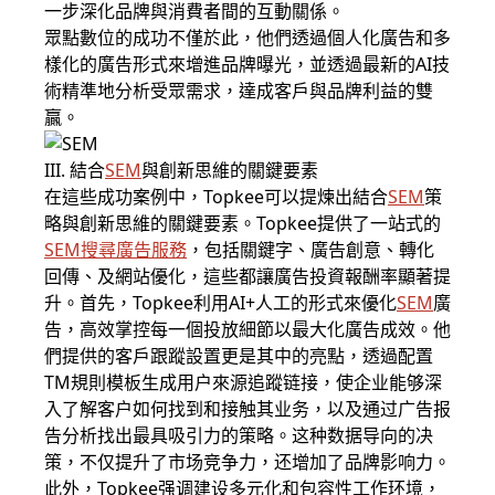
一步深化品牌與消費者間的互動關係。
眾點數位的成功不僅於此，他們透過個人化廣告和多
樣化的廣告形式來增進品牌曝光，並透過最新的AI技
術精準地分析受眾需求，達成客戶與品牌利益的雙
贏。
III. 結合
SEM
與創新思維的關鍵要素
在這些成功案例中，Topkee可以提煉出結合
SEM
策
略與創新思維的關鍵要素。Topkee提供了一站式的
SEM搜尋廣告服務
，包括關鍵字、廣告創意、轉化
回傳、及網站優化，這些都讓廣告投資報酬率顯著提
升。首先，Topkee利用AI+人工的形式來優化
SEM
廣
告，高效掌控每一個投放細節以最大化廣告成效。他
們提供的客戶跟蹤設置更是其中的亮點，透過配置
TM規則模板生成用户來源追蹤链接，使企业能够深
入了解客户如何找到和接触其业务，以及通过广告报
告分析找出最具吸引力的策略。这种数据导向的决
策，不仅提升了市场竞争力，还增加了品牌影响力。
此外，Topkee强调建设多元化和包容性工作环境，