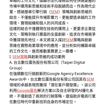
卓越的工作文化，還顯示出代理商如何在快速變遷的
市場中運用新思維和技術手段脫穎而出。作為現代企
業，透過搜尋引擎行銷（
SEM
）策略與創新思維的
結合，不僅能提升市場影響力，更能塑造卓越的工作
環境，實現組織和個人的共同成長。
這樣的結合不僅體現在技術的運用上，更要求企業從
文化、策略到執行層面的全面創新，追求在市場競爭
中獲得領先地位。本文將深入探討
SEM
策略與創新
思維在實際商業環境中的應用，並分析如何構築卓越
的工作文化，進而推動業務更上一層樓。
I.
SEM
策略
與創新思維的成功案例
A. 台北數位廣告股份有限公司（Taipei Digital
Group）
在強調數位行銷創新的Google Agency Excellence
Awards中，台北數位廣告股份有限公司因其在
SEM
領域的卓越表現而獲得「潛在客戶開發獎」。該公司
利用
Google廣告
解決方案以及自主研發的AI優化系
統，不僅創造了高效的行銷策略，還協助非電商行業
在數位時代中重新找到自身的市場定位。