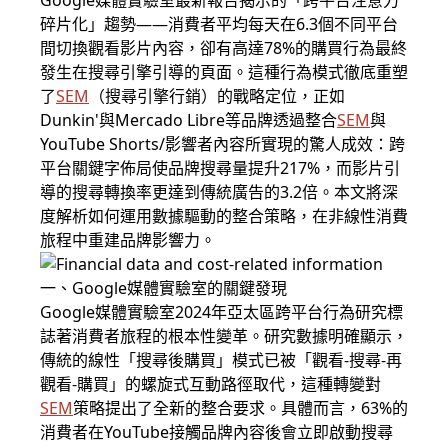
Google媒體實驗室最新報告揭示的「跨平台注意力
碎片化」趨勢——消費者平均每天在6.3個不同平台
間切換觀看影片內容，卻有高達78%的購買行為最終
發生在搜尋引擎引導的頁面。這種行為模式徹底重塑
了
SEM
（
搜尋引擎行銷
）的戰略定位，正如
Dunkin'與Mercado Libre等品牌透過整合
SEM
與
YouTube Shorts/影響者內容所實現的驚人成效：跨
平台關鍵字佈局使品牌搜尋量提升217%，而影片引
導的搜尋轉換率更達到傳統廣告的3.2倍。本文將深
度解析如何運用數據驅動的整合策略，在非線性消費
旅程中重建品牌影響力。
一、Google媒體實驗室的關鍵發現
Google媒體實驗室2024年亞太區跨平台行為研究標
誌著消費者旅程的根本性變革。研究數據明確顯示，
傳統的線性「搜尋後購買」模式已被「觀看-搜尋-再
觀看-購買」的螺旋式互動路徑取代，這種轉變對
SEM
策略提出了全新的整合要求。具體而言，63%的
消費者在YouTube接觸品牌內容後會立即啟動搜尋