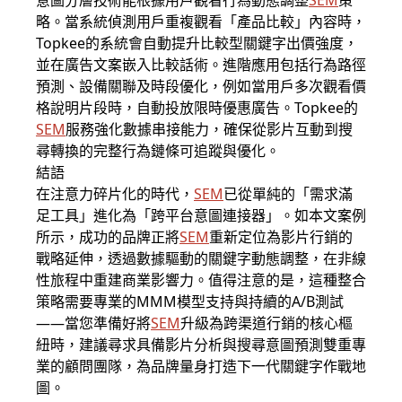
意圖分層技術能根據用戶觀看行為動態調整
SEM
策
略。當系統偵測用戶重複觀看「產品比較」內容時，
Topkee的系統會自動提升比較型關鍵字出價強度，
並在廣告文案嵌入比較話術。進階應用包括行為路徑
預測、設備關聯及時段優化，例如當用戶多次觀看價
格說明片段時，自動投放限時優惠廣告。Topkee的
SEM
服務強化數據串接能力，確保從影片互動到搜
尋轉換的完整行為鏈條可追蹤與優化。
結語
在注意力碎片化的時代，
SEM
已從單純的「需求滿
足工具」進化為「跨平台意圖連接器」。如本文案例
所示，成功的品牌正將
SEM
重新定位為影片行銷的
戰略延伸，透過數據驅動的關鍵字動態調整，在非線
性旅程中重建商業影響力。值得注意的是，這種整合
策略需要專業的MMM模型支持與持續的A/B測試
——當您準備好將
SEM
升級為跨渠道行銷的核心樞
紐時，建議尋求具備影片分析與搜尋意圖預測雙重專
業的顧問團隊，為品牌量身打造下一代關鍵字作戰地
圖。