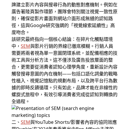
牌建立影片內容與搜尋行為的動態對應機制。例如在
廣告著陸頁製作環節，團隊會特別關注視覺一致性原
則，確保從影片畫面到網站介面形成無縫的認知路
徑，這與Google研究強調的「視覺線索延續性」高
度吻合。
該研究最終指向一個核心結論：在碎片化觸點環境
中，
SEM
與影片行銷的界線已徹底模糊。行銷人員
需要將兩者視為單一意圖閉環系統，並配備相應的技
術工具與分析方法。這不僅涉及廣告投放層面的整
合，更需要從消費者認知心理學角度，重新設計內容
觸發搜尋意圖的內在機制——包括口語化詞彙的戰略
性植入、視覺記憶點的規劃布局，以及跨平台行為數
據的即時反饋循環。只有如此，品牌才能在非線性的
螺旋式旅程中，有效引導消費者完成從認知到轉換的
全過程。
二、
SEM
與YouTube Shorts/影響者內容的協同效應