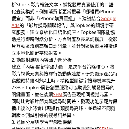
析Shorts影片轉錄文本，捕捉觀眾真實使用的口語
化查詢模式。例如消費者更常搜尋「哪裡買iPhone
便宜」而非「iPhone購買管道」。建議結合
Google
Ads
的「影片搜尋關聯報告」與Topkee的關鍵字研
究服務，建立系統化口語化詞庫。Topkee團隊能協
助進行即時對話分析、方言對應及長尾詞擴展，從影
片互動區識別高頻口語詞彙，並針對區域市場特徵建
立本地化關鍵字映射表。
2. 動態對應與內容熱力圖分析
建立「內容-關鍵字熱力圖」是跨平台策略核心，將
影片視覺元素與搜尋行為動態連結。研究顯示產品特
寫鏡頭持續3秒以上時，精確型關鍵字搜尋機率提升
73%。Topkee廣告創意服務可協助識別觸發搜尋的
關鍵畫面，並在後續
S
EM
廣告重現相同視覺元素。
同時比對影片節奏與搜尋時間差，發現功能示範片段
播出後2小時會出現操作類搜尋高峰，並透過不同剪
輯版本測試引導的搜尋詞差異。
3. 意圖分層與學習型觸發機制