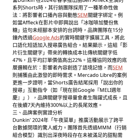
當Dunkin'在2024年春季推出由Ben Affleck主演的
系列Shorts時，其行銷團隊採用了一種革命性做
法：將影響者口播內容與動態
SEM
關鍵字綁定。例
如當Affleck在影片中即興說出「冰咖啡加雙份焦
糖」這句未經腳本安排的台詞時，品牌團隊在15分
鐘內透過
Google Ads
的實時關鍵字擴展工具，將此
口語化短語加入搜尋廣告組合。結果顯示，這組「影
片衍生關鍵字」帶來的轉換成本比傳統關鍵字低
47%，且平均訂單價值高出22%。這種協同效應的底
層邏輯在於：影響者內容創造了語境記憶，而
SEM
則捕獲由此激發的即時需求。Mercado Libre的案例
更進一步證明，當Shorts廣告結尾採用「說出你的
搜尋」互動指令（如「現在就Google『MELI週年
慶』」），品牌關鍵字搜尋量會產生階躍式成長，且
在後續7天內維持300%以上的長尾效應。
三、品牌案例實證分析
Dunkin' 2024年「午夜菜單」推廣活動展示了跨平
台數據閉環的驚人威力。團隊首先透過MMM（行銷
組合模型）識別出深夜時段存在未被滿足的甜點需