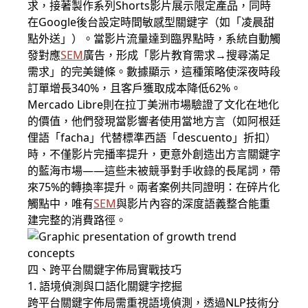
求，接著製作系列Shorts影片展示限定產品，同時
在
Google
後台設定時間敏感型關鍵字（如「凌晨甜
點外送」）。當影片流量達到臨界點時，系統自動觸
發對應
SEM
廣告，形成「影片教育需求→搜尋滿足
需求」的完美鏈條。數據顯示，這種策略使深夜時段
訂單增長340%，且客戶獲取成本降低62%。
Mercado Libre則在拉丁美洲市場驗證了文化在地化
的價值，他們發現當影響者使用當地方言（如阿根廷
俚語「facha」代替標準西語「descuento」折扣）
時，不僅影片完播率提升，更意外創造出方言關鍵字
的藍海市場——這些未被競爭對手收錄的長尾詞，帶
來75%的轉換率提升。兩者案例共同證明：在碎片化
觸點中，唯有
SEM
與影片內容的深度語義整合能重
建完整的消費路徑。
四、跨平台關鍵字佈局實戰技巧
1. 語境偵測與口語化關鍵字挖掘
跨平台關鍵字佈局需重視語境偵測，透過NLP技術分