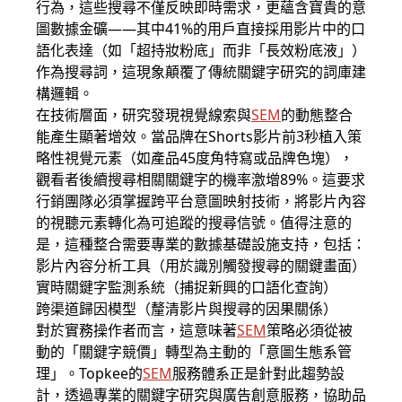
行為，這些搜尋不僅反映即時需求，更蘊含寶貴的意
圖數據金礦——其中41%的用戶直接採用影片中的口
語化表達（如「超持妝粉底」而非「長效粉底液」）
作為搜尋詞，這現象顛覆了傳統關鍵字研究的詞庫建
構邏輯。
在技術層面，研究發現視覺線索與
SEM
的動態整合
能產生顯著增效。當品牌在Shorts影片前3秒植入策
略性視覺元素（如產品45度角特寫或品牌色塊），
觀看者後續搜尋相關關鍵字的機率激增89%。這要求
行銷團隊必須掌握跨平台意圖映射技術，將影片內容
的視聽元素轉化為可追蹤的搜尋信號。值得注意的
是，這種整合需要專業的數據基礎設施支持，包括：
影片內容分析工具（用於識別觸發搜尋的關鍵畫面）
實時關鍵字監測系統（捕捉新興的口語化查詢）
跨渠道歸因模型（釐清影片與搜尋的因果關係）
對於實務操作者而言，這意味著
SEM
策略必須從被
動的「關鍵字競價」轉型為主動的「意圖生態系管
理」。Topkee的
SEM
服務體系正是針對此趨勢設
計，透過專業的關鍵字研究與廣告創意服務，協助品