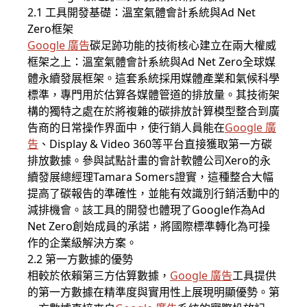
2.1 工具開發基礎：溫室氣體會計系統與Ad Net
Zero框架
Google 廣告
碳足跡功能的技術核心建立在兩大權威
框架之上：溫室氣體會計系統與Ad Net Zero全球媒
體永續發展框架。這套系統採用媒體產業和氣候科學
標準，專門用於估算各媒體管道的排放量。其技術架
構的獨特之處在於將複雜的碳排放計算模型整合到廣
告商的日常操作界面中，使行銷人員能在
Google 廣
告
、Display & Video 360等平台直接獲取第一方碳
排放數據。參與試點計畫的會計軟體公司Xero的永
續發展總經理Tamara Somers證實，這種整合大幅
提高了碳報告的準確性，並能有效識別行銷活動中的
減排機會。該工具的開發也體現了Google作為Ad
Net Zero創始成員的承諾，將國際標準轉化為可操
作的企業級解決方案。
2.2 第一方數據的優勢
相較於依賴第三方估算數據，
Google 廣告
工具提供
的第一方數據在精準度與實用性上展現明顯優勢。第