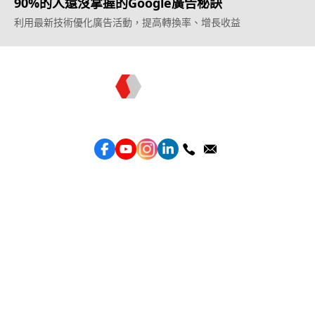
90%的人還沒掌握的Google廣告秘訣
利用最新技術優化廣告活動，提高轉換率、增長收益
Topkee —— 您的全棧行銷合作夥伴
服務
效益型Google廣告服務
效益型Meta廣告服務
LeadGeneration廣告服務
營銷網頁製作
智能素材優化
產品