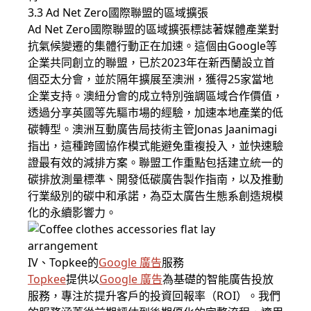
3.3 Ad Net Zero國際聯盟的區域擴張
Ad Net Zero國際聯盟的區域擴張標誌著媒體產業對
抗氣候變遷的集體行動正在加速。這個由Google等
企業共同創立的聯盟，已於2023年在新西蘭設立首
個亞太分會，並於隔年擴展至澳洲，獲得25家當地
企業支持。澳紐分會的成立特別強調區域合作價值，
透過分享英國等先驅市場的經驗，加速本地產業的低
碳轉型。澳洲互動廣告局技術主管Jonas Jaanimagi
指出，這種跨國協作模式能避免重複投入，並快速驗
證最有效的減排方案。聯盟工作重點包括建立統一的
碳排放測量標準、開發低碳廣告製作指南，以及推動
行業級別的碳中和承諾，為亞太廣告生態系創造規模
化的永續影響力。
IV、Topkee的
Google 廣告
服務
Topkee
提供以
Google 廣告
為基礎的智能廣告投放
服務，專注於提升客戶的投資回報率（ROI）。我們