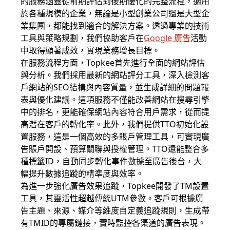
的服務涵蓋從前期評估到後期優化的完整流程，適用
於各種規模的企業，無論是小型創業公司還是大型企
業集團，都能找到適合的解決方案。透過專業的技術
工具與策略規劃，我們協助客戶在
Google 廣告
活動
中取得顯著成效，實現業務增長目標。
在服務流程方面，Topkee首先進行全面的網站評估
與分析。我們採用最新的網站評分工具，深入檢測客
戶網站的SEO結構與內容質量，並生成詳細的問題報
表與優化建議。這項服務不僅能改善網站在搜尋引擎
中的排名，更能確保網站內容符合用戶需求，從而提
高潛在客戶的轉化率。此外，我們提供TTO初始化設
置服務，這是一個高效的多賬戶管理工具，可實現廣
告賬戶開設、預算關聯與授權管理。TTO還能整合多
種標籤ID，自動同步轉化事件數據至廣告後台，大
幅提升數據追蹤的精準度與效率。
為進一步強化廣告效果追蹤，Topkee開發了TM設置
工具，其靈活性超越傳統UTM參數。客戶可根據廣
告主題、來源、媒介等維度自定義追蹤規則，生成帶
有TMID的專屬鏈接，實時監控各渠道的廣告表現。