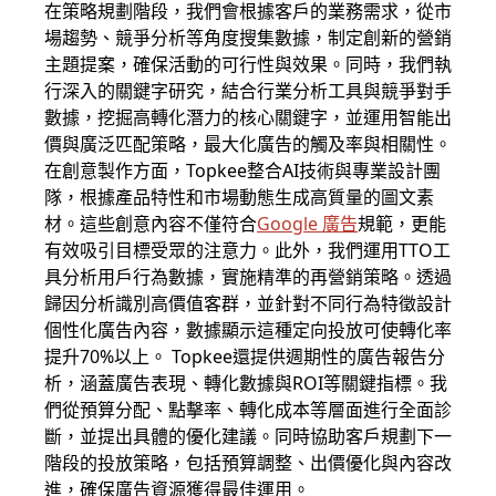
在策略規劃階段，我們會根據客戶的業務需求，從市
場趨勢、競爭分析等角度搜集數據，制定創新的營銷
主題提案，確保活動的可行性與效果。同時，我們執
行深入的關鍵字研究，結合行業分析工具與競爭對手
數據，挖掘高轉化潛力的核心關鍵字，並運用智能出
價與廣泛匹配策略，最大化廣告的觸及率與相關性。
在創意製作方面，Topkee整合AI技術與專業設計團
隊，根據產品特性和市場動態生成高質量的圖文素
材。這些創意內容不僅符合
Google 廣告
規範，更能
有效吸引目標受眾的注意力。此外，我們運用TTO工
具分析用戶行為數據，實施精準的再營銷策略。透過
歸因分析識別高價值客群，並針對不同行為特徵設計
個性化廣告內容，數據顯示這種定向投放可使轉化率
提升70%以上。 Topkee還提供週期性的廣告報告分
析，涵蓋廣告表現、轉化數據與ROI等關鍵指標。我
們從預算分配、點擊率、轉化成本等層面進行全面診
斷，並提出具體的優化建議。同時協助客戶規劃下一
階段的投放策略，包括預算調整、出價優化與內容改
進，確保廣告資源獲得最佳運用。