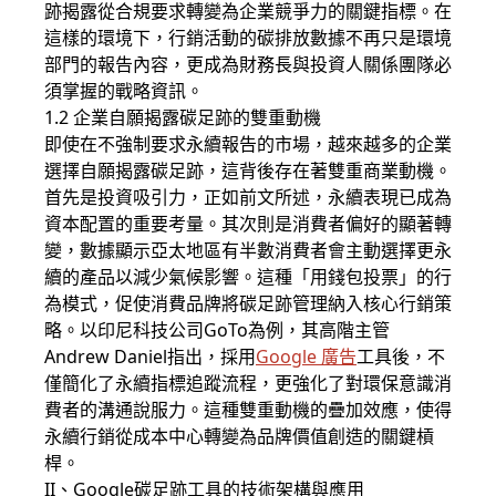
跡揭露從合規要求轉變為企業競爭力的關鍵指標。在
這樣的環境下，行銷活動的碳排放數據不再只是環境
部門的報告內容，更成為財務長與投資人關係團隊必
須掌握的戰略資訊。
1.2 企業自願揭露碳足跡的雙重動機
即使在不強制要求永續報告的市場，越來越多的企業
選擇自願揭露碳足跡，這背後存在著雙重商業動機。
首先是投資吸引力，正如前文所述，永續表現已成為
資本配置的重要考量。其次則是消費者偏好的顯著轉
變，數據顯示亞太地區有半數消費者會主動選擇更永
續的產品以減少氣候影響。這種「用錢包投票」的行
為模式，促使消費品牌將碳足跡管理納入核心行銷策
略。以印尼科技公司GoTo為例，其高階主管
Andrew Daniel指出，採用
Google 廣告
工具後，不
僅簡化了永續指標追蹤流程，更強化了對環保意識消
費者的溝通說服力。這種雙重動機的疊加效應，使得
永續行銷從成本中心轉變為品牌價值創造的關鍵槓
桿。
II、Google碳足跡工具的技術架構與應用