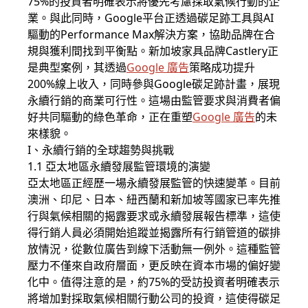
75%的投資者明確表示將優先考慮採取氣候行動的企
業。與此同時，Google平台正透過碳足跡工具與AI
驅動的Performance Max解決方案，協助品牌在合
規與獲利間找到平衡點。新加坡家具品牌Castlery正
是典型案例，其透過
Google 廣告
策略成功提升
200%線上收入，同時參與Google碳足跡計畫，展現
永續行銷的商業可行性。這場由監管要求與消費者偏
好共同驅動的綠色革命，正在重塑
Google 廣告
的未
來樣貌。
I、永續行銷的全球趨勢與挑戰
1.1 亞太地區永續發展監管環境的演變
亞太地區正經歷一場永續發展監管的快速變革。目前
澳洲、印尼、日本、紐西蘭和新加坡等國家已率先推
行與氣候相關的揭露要求或永續發展報告標準，這使
得行銷人員必須開始追蹤並揭露所有行銷管道的碳排
放情況，從數位廣告到線下活動無一例外。這種監管
壓力不僅來自政府層面，更反映在資本市場的偏好變
化中。值得注意的是，約75%的受訪投資者明確表示
將增加對採取氣候相關行動公司的投資，這使得碳足