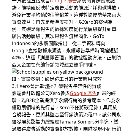
一方數據直接來自
Google 廣告
系統的實際投放記
錄，能精確反映特定廣告活動的能源消耗與碳排放，
避免行業平均值的估算偏差。這種數據優勢帶來兩大
實際效益：首先是精準度提升，以Xero的案例為
例，其碳足跡報告的數據粒度從行業層級提升到單一
廣告活動層級；其次是報告流程簡化，GoTo
Indonesia的永續團隊指出，從二手資料轉向
Google直接數據來源後，永續報告準備時間縮短近
40%。這種「測量即管理」的數據驅動方法，正幫助
亞太企業在永續行銷領域建立競爭門檻。
III、實證案例：碳足跡工具的行業應用成效
3.1 Xero會計軟體提升碳報告準確性的實踐
雲端會計軟體公司Xero參與
Google 廣告
計畫的經
驗，為B2B企業提供了永續行銷的參考範本。作為永
續發展領域的先行者，Xero不僅將碳足跡工具用於
合規報告，更將其整合至行銷決策流程中。該公司永
續發展與影響力總經理Tamara Somers分享道，透
過取得廣告活動的實際排放數據，團隊發現不同行銷