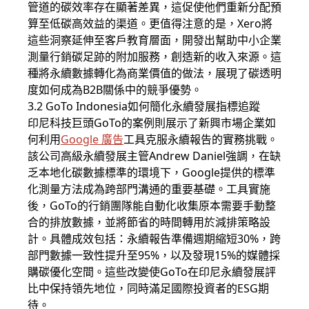
管道的碳效率存在顯著差異，這促使他們重新分配預
算至低碳高效益的渠道。更值得注意的是，Xero將
這些洞察延伸至客戶教育層面，開發出幫助中小企業
測量行銷碳足跡的附加服務，創造新的收入來源。這
種將永續數據轉化為商業價值的做法，展現了碳透明
度如何成為B2B關係中的競爭優勢。
3.2 GoTo Indonesia如何簡化永續發展指標追蹤
印尼科技巨頭GoTo的案例則展示了新興市場企業如
何利用
Google 廣告
工具克服永續報告的實務挑戰。
該公司高級永續發展主管Andrew Daniel強調，在缺
乏本地化碳數據標準的環境下，Google提供的標準
化測量方法成為跨部門溝通的重要基礎。工具實施
後，GoTo的行銷團隊能自動化收集原本需要手動整
合的排放數據，並將節省的時間轉用於減排策略設
計。具體成效包括：永續報告準備週期縮短30%，跨
部門數據一致性提升至95%，以及發現15%的媒體採
購碳優化空間。這些改變使GoTo在印尼永續發展評
比中保持領先地位，同時滿足國際投資者的ESG期
待。