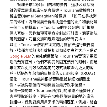
——管理全球40多個目的地的廣告—這涉及錯綜複
雜的受眾需求和廣告信息傳達。Tourlane數據與分
析主管Djamal Sadaghiani解釋道：「如同在尋找海
底的珍珠，為每個廣告群組挑選合適的圖片和素材是
一個巨大的挑戰」。Tourlane的平台允許用戶根據
個人喜好、興趣和預算量身定制旅行計畫，涵蓋從航
班到酒店，乃至交通和現場活動的所有安排。
以往，Tourlane依賴於固定的月度預算進行廣告投
放，這種方式無法有效捕捉到價值更高的客戶。借助
Google SEM
的智能競價策略，Tourlane實現了更靈
活的預算控制。他們不再受到固定預算的限制，而是
專注於以更高效益為導向的方式獲取潛力更大的客
戶。透過智能競價的目標廣告支出回報率（tROAS）
優化，Tourlane能夠根據實時數據精細地調整出
價，以獲得最佳的市場機會並維持競爭優勢。
值得一提的是，Tourlane所採用的策略不僅提升了
客戶獲取的效率，更是在40多個旅遊目的地的廣告
群組中，做到對應用戶需求的精細匹配。例如，結合