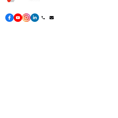
Topkee —— 您的全棧行銷合作夥伴
服務
效益型Google廣告服務
營銷增長方案
效益型Meta廣告服務
免費營銷診斷
LeadGeneration廣告服務
網站轉化提升
線索增長引擎
ROAS 分析
廣告效益管理
自然流量增長
ROAS提升
客戶留存營銷