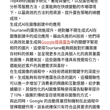
Topkee的關鍵字研究、著陸頁優化，以及廣告報告
分析等服務方法，企業能夠在快速變動的市場環境
下，以最高效的方法利用資源，提升廣告策略的總體
成效。
生成式AI在圖像創建中的應用
Tourlane的廣告效能提升，絕對離不開生成式AI在
圖像創建中的成功應用。藉由先進的AI技術，他們得
以高效批量生成與
Google搜尋廣告
中的關鍵字緊密
相符的圖片，這使得Tourlane能夠跳脫對於購買庫
存材料的依賴，並呈現更多元且具個人化的高質量廣
告圖像。具體來說，這些圖像不僅具有視覺吸引力，
還能貼近客戶的具體需求與喜好。
在生成圖像的過程中，AI技術透過對關鍵字的深度分
析，生成能夠有效呼應廣告訊息的圖片，這種關聯性
可以進一步增加了消費者的興趣和互動意願。初步數
據顯示，其個性化的AI圖像策略使得廣告點擊率提升
了10%，遠勝於傳統盲目使用庫存圖像的方式。
與此同時，Google 的自動質量控制機制在此過程中
發揮關鍵作用。該系統確保只有符合品質要求的圖像