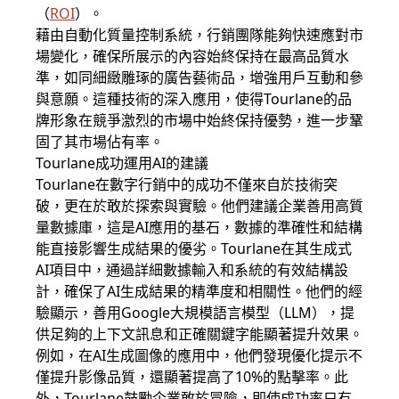
（
ROI
）。
藉由自動化質量控制系統，行銷團隊能夠快速應對市
場變化，確保所展示的內容始終保持在最高品質水
準，如同細緻雕琢的廣告藝術品，增強用戶互動和參
與意願。這種技術的深入應用，使得Tourlane的品
牌形象在競爭激烈的市場中始終保持優勢，進一步鞏
固了其市場佔有率。
Tourlane成功運用AI的建議
Tourlane在數字行銷中的成功不僅來自於技術突
破，更在於敢於探索與實驗。他們建議企業善用高質
量數據庫，這是AI應用的基石，數據的準確性和結構
能直接影響生成結果的優劣。Tourlane在其生成式
AI項目中，通過詳細數據輸入和系統的有效結構設
計，確保了AI生成結果的精準度和相關性。他們的經
驗顯示，善用Google大規模語言模型（LLM），提
供足夠的上下文訊息和正確關鍵字能顯著提升效果。
例如，在AI生成圖像的應用中，他們發現優化提示不
僅提升影像品質，還顯著提高了10%的點擊率。此
外，Tourlane鼓勵企業敢於冒險，即使成功率只有