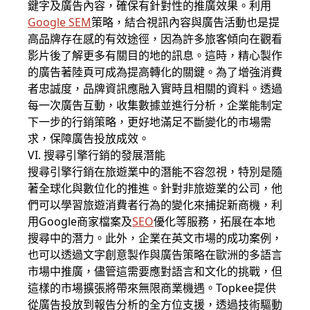
鍵字及廣告內容，確保有針對性的推廣效果。利用
Google SEM
策略，結合視訊內容與廣告活動也是提
高品牌存在感的有效途徑，因為許多旅客傾向在觀看
影片後了解更多有關目的地的訊息。這時，精心製作
的廣告著陸頁可成為提高轉化的關鍵。為了增強消費
者忠誠度，品牌資訊應融入實時且相關的資料。透過
每一次廣告互動，收集數據並進行分析，企業能制定
下一步的行銷策略，更好地滿足不斷變化的市場需
求，保障廣告投放成效。
VI. 搜尋引擎行銷的發展潛能
搜尋引擎行銷在旅遊業中的潛能不容忽視，特別是隨
著全球化與數位化的推進。針對非旅遊業的公司，他
們可以學習旅遊消費者行為的變化來捕捉新商機，利
用Google商家檔案及
SEO
優化等服務，拓展在本地
搜尋中的潛力。此外，企業在英文市場的成功案例，
也可以透過文字創意製作與廣告策略在歐洲的多語言
市場中推廣，儘管這需要應對語言和文化的挑戰，但
這樣的市場擴張將帶來無限商業機遇。Topkee提供
從廣告投放到報告分析的全方位支援，透過技術驅動