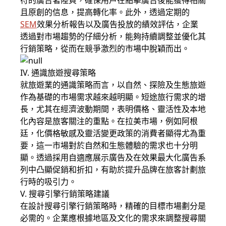
符的廣告著陸頁，確保用戶在點擊廣告後能獲得相關
且原創的信息，提高轉化率。此外，透過定期的
SEM
效果分析報告以及廣告投放的績效評估，企業
透過對市場趨勢的仔細分析，能夠持續調整並優化其
行銷策略，從而在競爭激烈的市場中脫穎而出。
IV. 通識旅遊搜尋策略
就旅遊業的通識策略而言，以自然、探險及生態旅遊
作為基礎的市場需求越來越明顯。短途旅行需求的增
長，尤其在經濟波動期間，表明價格、靈活性及本地
化內容是旅客關注的重點。在拉美市場，例如阿根
廷，化價格敏感及靈活變更政策的消費者顯得尤為重
要，這一市場對於自然和生態體驗的需求也十分明
顯。透過採用自適應展示廣告及在效果最大化廣告系
列中凸顯促銷和折扣，有助於提升品牌在旅客計劃旅
行時的吸引力。
V. 搜尋引擎行銷策略建議
在設計搜尋引擎行銷策略時，精確的目標市場劃分是
必需的。企業應根據地區及文化的需求來調整搜尋關