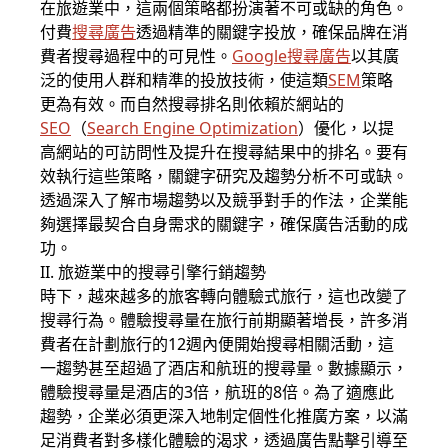
在旅遊業中，這兩個策略都扮演著不可或缺的角色。
付費
搜尋廣告
透過精準的關鍵字投放，確保品牌在消
費者搜尋過程中的可見性。
Google搜尋廣告
以其廣
泛的使用人群和精準的投放技術，使這類
SEM
策略
更為有效。而自然搜尋排名則依賴於網站的
SEO
（
Search Engine Optimization
）優化，以提
高網站的可訪問性及提升在搜尋結果中的排名。要有
效執行這些策略，關鍵字研究及趨勢分析不可或缺。
透過深入了解市場趨勢以及競爭對手的作法，企業能
夠選擇最契合自身需求的關鍵字，確保廣告活動的成
功。
II. 旅遊業中的搜尋引擎行銷趨勢
時下，越來越多的旅客轉向體驗式旅行，這也改變了
搜尋行為。體驗搜尋量在旅行前期顯著增長，許多消
費者在計劃旅行的12週內便開始搜尋相關活動，這
一趨勢甚至超過了酒店和航班的搜尋量。數據顯示，
體驗搜尋量是酒店的3倍，航班的8倍。為了適應此
趨勢，企業必須更深入地制定個性化推廣方案，以滿
足消費者對多樣化體驗的渴求，透過廣告點擊引導至