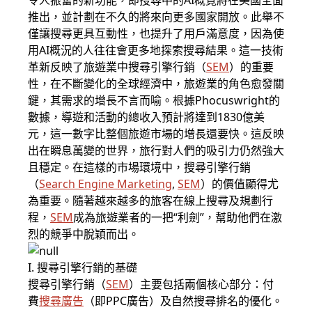
令人振奮的新功能，即搜尋中的AI概覽將在美國全面
推出，並計劃在不久的將來向更多國家開放。此舉不
僅讓搜尋更具互動性，也提升了用戶滿意度，因為使
用AI概況的人往往會更多地探索搜尋結果。這一技術
革新反映了旅遊業中搜尋引擎行銷（
SEM
）的重要
性，在不斷變化的全球經濟中，旅遊業的角色愈發關
鍵，其需求的增長不言而喻。根據Phocuswright的
數據，導遊和活動的總收入預計將達到1830億美
元，這一數字比整個旅遊市場的增長還要快。這反映
出在瞬息萬變的世界，旅行對人們的吸引力仍然強大
且穩定。在這樣的市場環境中，搜尋引擎行銷
（
Search Engine Marketing
,
SEM
）的價值顯得尤
為重要。隨著越來越多的旅客在線上搜尋及規劃行
程，
SEM
成為旅遊業者的一把“利劍”，幫助他們在激
烈的競爭中脫穎而出。
I. 搜尋引擎行銷的基礎
搜尋引擎行銷（
SEM
）主要包括兩個核心部分：付
費
搜尋廣告
（即PPC廣告）及自然搜尋排名的優化。