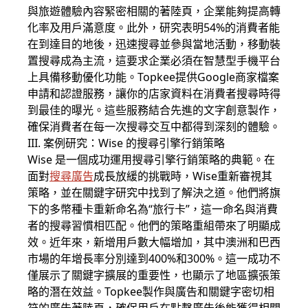
與旅遊體驗內容緊密相關的著陸頁，企業能夠提高轉
化率及用戶滿意度。此外，研究表明54%的消費者能
在到達目的地後，迅速搜尋並參與當地活動，移動裝
置搜尋成為主流，這要求企業必須在智慧型手機平台
上具備移動優化功能。Topkee提供Google商家檔案
申請和認證服務，讓你的店家資料在消費者搜尋時得
到最佳的曝光。這些服務結合先進的文字創意製作，
確保消費者在每一次搜尋交互中都得到深刻的體驗。
III. 案例研究：Wise 的搜尋引擎行銷策略
Wise 是一個成功運用搜尋引擎行銷策略的典範。在
面對
搜尋廣告
成長放緩的挑戰時，Wise重新審視其
策略，並在關鍵字研究中找到了解決之道。他們將旗
下的多幣種卡重新命名為“旅行卡”，這一命名與消費
者的搜尋習慣相匹配。他們的策略重組帶來了明顯成
效。近年來，新增用戶數大幅增加，其中澳洲和巴西
市場的年增長率分別達到400%和300%。這一成功不
僅展示了關鍵字擴展的重要性，也顯示了地區擴張策
略的潛在效益。Topkee製作與廣告和關鍵字密切相