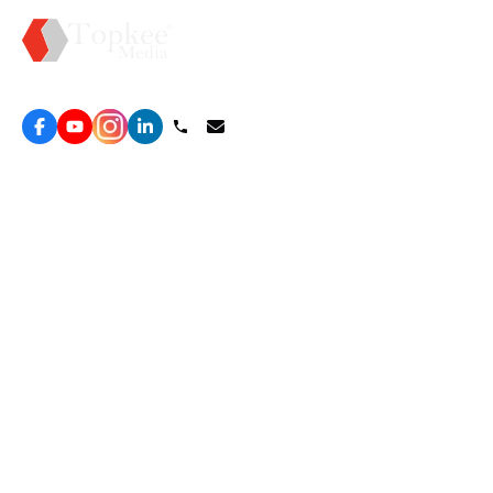
Topkee —— 您的全棧行銷合作夥伴
服務
效益型Google廣告服務
營銷增長方案
效益型Meta廣告服務
免費營銷診斷
LeadGeneration廣告服務
網站轉化提升
線索增長引擎
ROAS 分析
廣告效益管理
自然流量增長
ROAS提升