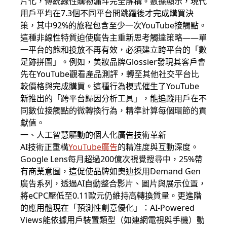
片化，傳統線性購物漏斗完全解構。數據顯示，現代
用戶平均在7.3個不同平台間跳躍後才完成購買決
策，其中92%的旅程包含至少一次YouTube接觸點。
這種非線性特質迫使廣告主重新思考觸達策略——單
一平台的飽和投放不再有效，必須建立跨平台的「數
足跡拼圖」。例如，美妝品牌Glossier發現其客戶會
先在YouTube觀看產品測評，轉至其他社交平台比
較價格與完成購買。這種行為模式催生了YouTube
新推出的「跨平台歸因分析工具」，能追蹤用戶在不
同數位接觸點的微轉換行為，精準計算每個環節的貢
獻值。
一、人工智慧驅動的個人化廣告技術革新
AI技術正重構
YouTube廣告
的精准度與互動深度。
Google Lens每月超過200億次視覺搜尋中，25%帶
有商業意圖，這促使品牌如奧迪採用Demand Gen
廣告系列，透過AI自動整合影片、圖片與展示位置，
將eCPC壓低至0.11歐元仍維持高轉換質量。更進階
的應用體現在「預測性創意優化」：AI-Powered
Views能依據用戶裝置類型（如連網電視與手機）動