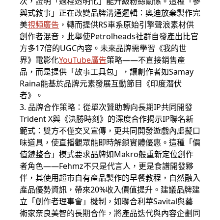
次，證明「過程透明化」能升級粉絲關係。這種「參
與式敘事」正在改變品牌溝通邏輯：奧迪放棄製作完
美
視頻廣告
，轉而提供RS車系原始引擎聲浪素材供
創作者混音，此舉使Petrolheads社群自發產出比官
方多17倍的UGC內容。未來品牌需學習《我的世
界》電影化
YouTube廣告
策略——不直接銷售產
品，而是提供「故事工具包」，讓創作者如Samay
Raina能基於品牌元素發展互動節目《印度潛伏
者》。
3. 品牌合作策略：從單次贊助轉向長期IP共同開發
Trident X與《決勝時刻》的深度合作揭示IP聯名新
範式：雙方不僅交叉宣傳，更共同開發遊戲內虛擬口
味道具，使直播觀眾能即時解鎖實體優惠。這種「價
值鏈整合」模式要求品牌如Makro般重新定位創作
者角色——Fehmz不只是代言人，更是食譜開發夥
伴，其使用超市自有產品製作的早餐教程，自然融入
產品優勢資訊，帶來20%收入價值提升。建議品牌建
立「創作者理事會」機制，如聯合利華Savital與藝
術家奈良美智的長期合作，將產品迭代與內容企劃同