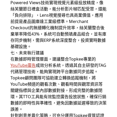
Powered Views技術實現視覺元素級投放精度，像
絲芙蘭節日禮盒活動，能分析影片幀匹配受眾，還能
「負向排除」，Lens視覺搜尋也具商業價值，應用
前提是產品圖庫達工業級標準。Merchant
Checkout的無縫轉化機制提升效率，絲芙蘭整合後
棄單率降低43%，系統可自動預填產品組合，並有庫
存同步機制，需與ERP系統深度整合，投資實時數據
基礎設施。
七、未來執行建議
在數據即時管理層面，建議整合Topkee專業的
YouTube廣告
成效分析系統，透過其自主研發的TAG
代碼管理技術，能夠實現跨平台數據同步追蹤。
Topkee顧問團隊可協助建立轉換追蹤機制，將
YouTube頻道的觀看次數、觀看時間與觀眾資訊等
關鍵指標與企業內部數據對接，形成完整的數據閉
環。其TTO工具能有效監控廣告投放狀態，確保行銷
數據的即時性與準確性，避免因數據延遲導致的決策
誤差。
針對創意差異化策略，可充分運用Topkee資質認證