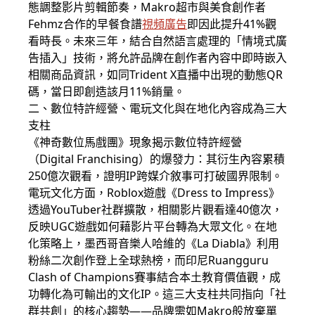
態調整影片剪輯節奏，Makro超市與美食創作者
Fehmz合作的早餐食譜
視頻廣告
即因此提升41%觀
看時長。未來三年，結合自然語言處理的「情境式廣
告插入」技術，將允許品牌在創作者內容中即時嵌入
相關商品資訊，如同Trident X直播中出現的動態QR
碼，當日即創造該月11%銷量。
二、數位特許經營、電玩文化與在地化內容成為三大
支柱
《神奇數位馬戲團》現象揭示數位特許經營
（Digital Franchising）的爆發力：其衍生內容累積
250億次觀看，證明IP跨媒介敘事可打破國界限制。
電玩文化方面，Roblox遊戲《Dress to Impress》
透過YouTuber社群擴散，相關影片觀看達40億次，
反映UGC遊戲如何藉影片平台轉為大眾文化。在地
化策略上，墨西哥音樂人哈維的《La Diabla》利用
粉絲二次創作登上全球熱榜，而印尼Ruangguru
Clash of Champions賽事結合本土教育價值觀，成
功轉化為可輸出的文化IP。這三大支柱共同指向「社
群共創」的核心趨勢——品牌需如Makro般放棄單