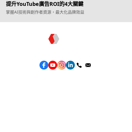
提升YouTube廣告ROI的4大關鍵
掌握AI技術與創作者資源，最大化品牌效益
Topkee —— 您的全棧行銷合作夥伴
服務
效益型Google廣告服務
效益型Meta廣告服務
LeadGeneration廣告服務
營銷網頁製作
智能素材優化
產品