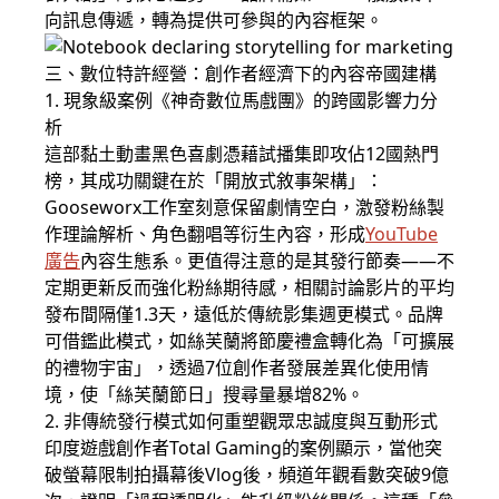
向訊息傳遞，轉為提供可參與的內容框架。
三、數位特許經營：創作者經濟下的內容帝國建構
1. 現象級案例《神奇數位馬戲團》的跨國影響力分
析
這部黏土動畫黑色喜劇憑藉試播集即攻佔12國熱門
榜，其成功關鍵在於「開放式敘事架構」：
Gooseworx工作室刻意保留劇情空白，激發粉絲製
作理論解析、角色翻唱等衍生內容，形成
YouTube
廣告
內容生態系。更值得注意的是其發行節奏——不
定期更新反而強化粉絲期待感，相關討論影片的平均
發布間隔僅1.3天，遠低於傳統影集週更模式。品牌
可借鑑此模式，如絲芙蘭將節慶禮盒轉化為「可擴展
的禮物宇宙」，透過7位創作者發展差異化使用情
境，使「絲芙蘭節日」搜尋量暴增82%。
2. 非傳統發行模式如何重塑觀眾忠誠度與互動形式
印度遊戲創作者Total Gaming的案例顯示，當他突
破螢幕限制拍攝幕後Vlog後，頻道年觀看數突破9億