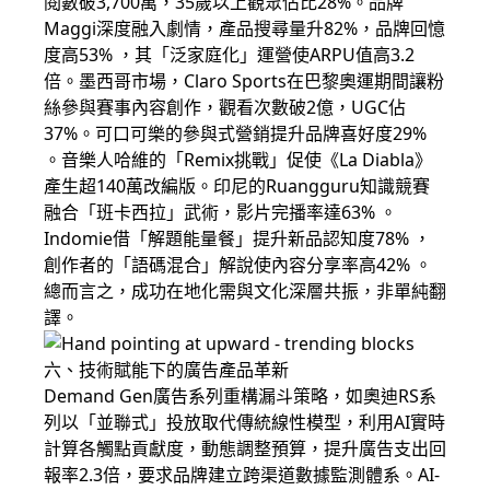
閱數破3,700萬，35歲以上觀眾佔比28%。品牌
Maggi深度融入劇情，產品搜尋量升82%，品牌回憶
度高53% ，其「泛家庭化」運營使ARPU值高3.2
倍。墨西哥市場，Claro Sports在巴黎奧運期間讓粉
絲參與賽事內容創作，觀看次數破2億，UGC佔
37%。可口可樂的參與式營銷提升品牌喜好度29%
。音樂人哈維的「Remix挑戰」促使《La Diabla》
產生超140萬改編版。印尼的Ruangguru知識競賽
融合「班卡西拉」武術，影片完播率達63% 。
Indomie借「解題能量餐」提升新品認知度78% ，
創作者的「語碼混合」解說使內容分享率高42% 。
總而言之，成功在地化需與文化深層共振，非單純翻
譯。
六、技術賦能下的廣告產品革新
Demand Gen廣告系列重構漏斗策略，如奧迪RS系
列以「並聯式」投放取代傳統線性模型，利用AI實時
計算各觸點貢獻度，動態調整預算，提升廣告支出回
報率2.3倍，要求品牌建立跨渠道數據監測體系。AI-