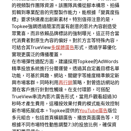
的視頻製作團隊資源。該團隊具備從腳本構思、拍攝
剪輯到專業配音的完整製作能力，能根據「變異度指
標」要求快速產出創新素材。特別值得注意的是，
Topkee強調透過簡潔而富有創意的影片內容創造受
眾驚喜，而非依賴品牌標誌的強制曝光，這正符合當
代消費者對原生內容的偏好。對於方言等特殊內容，
可結合其TrueView
多媒體廣告
形式，透過字幕優化
實現更廣泛的傳播覆蓋。
在市場彈性適配方面，建議採用Topkee的AdWords
精準投放系統進行分層運營。透過其自定義目標名單
功能，可基於興趣、網站、關鍵字等維度精準鎖定新
興市場客群。同時利用
再行銷
策略，對曾造訪網站的
潛在客戶進行針對性觸達。在支付環節，可搭配
TrueView串流內影片廣告形式，當用戶觀看超過30
秒時才產生費用，這種按效果付費的模式能有效控制
新市場拓展成本。Topkee提供的
YouTube廣告
版位
多元組合，包括首頁橫額廣告、播放頁面廣告等，可
根據不同市場特性動態調整7:3的投放比例，確保資