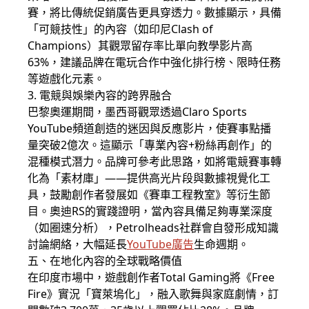
賽，將比傳統促銷廣告更具穿透力。數據顯示，具備
「可競技性」的內容（如印尼Clash of
Champions）其觀眾留存率比單向教學影片高
63%，建議品牌在電玩合作中強化排行榜、限時任務
等遊戲化元素。
3. 電競與娛樂內容的跨界融合
巴黎奧運期間，墨西哥觀眾透過Claro Sports
YouTube頻道創造的迷因與反應影片，使賽事點播
量突破2億次。這顯示「專業內容+粉絲再創作」的
混種模式潛力。品牌可參考此思路，如將電競賽事轉
化為「素材庫」——提供高光片段與數據視覺化工
具，鼓勵創作者發展如《賽車工程教室》等衍生節
目。奧迪RS的實踐證明，當內容具備足夠專業深度
（如圈速分析），Petrolheads社群會自發形成知識
討論網絡，大幅延長
YouTube廣告
生命週期。
五、在地化內容的全球戰略價值
在印度市場中，遊戲創作者Total Gaming將《Free
Fire》實況「寶萊塢化」，融入歌舞與家庭劇情，訂