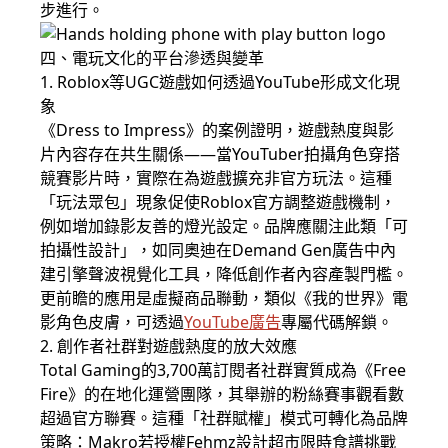
步進行。
四、電玩文化的平台滲透與變革
1. Roblox等UGC遊戲如何透過YouTube形成文化現
象
《Dress to Impress》的案例證明，遊戲熱度與影
片內容存在共生關係——當YouTuber拍攝角色穿搭
競賽影片時，實際在為遊戲擴充非官方玩法。這種
「玩法眾包」現象促使Roblox官方調整遊戲機制，
例如增加錄影友善的燈光設定。品牌應關注此類「可
拍攝性設計」，如同奧迪在Demand Gen廣告中內
建引擎聲波視覺化工具，降低創作者內容產製門檻。
更前瞻的應用是虛擬商品聯動，類似《我的世界》電
影角色皮膚，可透過
YouTube廣告
專屬代碼解鎖。
2. 創作者社群對遊戲熱度的放大效應
Total Gaming的3,700萬訂閱者社群實質成為《Free
Fire》的在地化運營團隊，其舉辦的粉絲賽事觀看數
超過官方聯賽。這種「社群賦權」模式可轉化為品牌
策略：Makro若授權Fehmz設計超市限時食譜挑戰