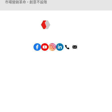
市場營銷革命，創意不設限
Topkee —— 您的全棧行銷合作夥伴
服務
效益型Google廣告服務
效益型Meta廣告服務
LeadGeneration廣告服務
營銷網頁製作
智能素材優化
產品
Weber Web builder