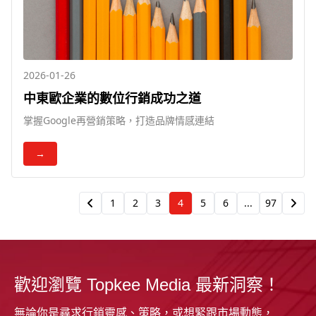
2026-01-26
中東歐企業的數位行銷成功之道
掌握Google再營銷策略，打造品牌情感連結
→
1
2
3
4
5
6
...
97
歡迎瀏覽 Topkee Media 最新洞察！
無論你是尋求行銷靈感、策略，或想緊跟市場動態，