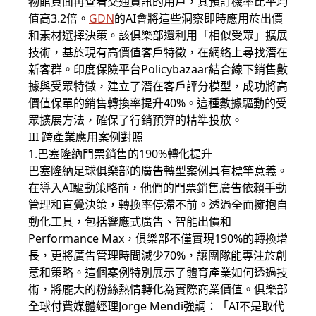
物館頁面再查看交通資訊的用戶，其預訂機率比平均
值高3.2倍。
GDN
的AI會將這些洞察即時應用於出價
和素材選擇決策。該俱樂部還利用「相似受眾」擴展
技術，基於現有高價值客戶特徵，在網絡上尋找潛在
新客群。印度保險平台Policybazaar結合線下銷售數
據與受眾特徵，建立了潛在客戶評分模型，成功將高
價值保單的銷售轉換率提升40%。這種數據驅動的受
眾擴展方法，確保了行銷預算的精準投放。
III 跨產業應用案例對照
1.巴塞隆納門票銷售的190%轉化提升
巴塞隆納足球俱樂部的廣告轉型案例具有標竿意義。
在導入AI驅動策略前，他們的門票銷售廣告依賴手動
管理和直覺決策，轉換率停滯不前。透過全面擁抱自
動化工具，包括響應式廣告、智能出價和
Performance Max，俱樂部不僅實現190%的轉換增
長，更將廣告管理時間減少70%，讓團隊能專注於創
意和策略。這個案例特別展示了體育產業如何透過技
術，將龐大的粉絲熱情轉化為實際商業價值。俱樂部
全球付費媒體經理Jorge Mendi強調：「AI不是取代