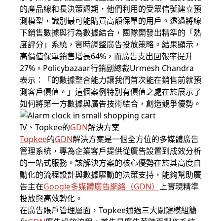
的產品線和長決策週期，他們利用的受眾信號建立預
測模型，識別最可能購買高額保單的用戶。透過將線
下銷售數據與行為數據結合，團隊開發出精準的「熱
度評分」系統，實時調整廣告投放策略。結果顯示，
高價值保單銷售增長64%，而廣告支出回報率提升
27%。Policybazaar行銷副總裁Urmesh Chandra
表示：「的數據整合能力讓我們首次能在銷售前就預
測客戶價值。」這個案例特別有價值之處在於展示了
如何將第一方數據與廣告技術結合，創造競爭優勢。
IV、Topkee的
GDN
解決方案
Topkee
的
GDN
解決方案是一個全方位的多媒體廣告
管理系統，專為企業客戶提供從廣告設置到成效分析
的一站式服務。該解決方案的核心優勢在於其高度自
動化的流程設計與數據驅動的決策支持，能夠幫助廣
告主在
Google多媒體廣告
網絡（
GDN
）
上實現精準
投放與高效轉化。
在廣告賬戶管理層面，Topkee通過三大關鍵模組簡