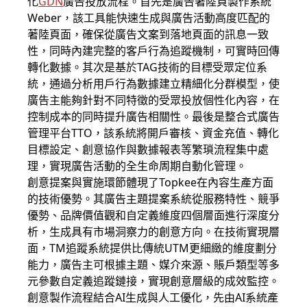
化
GDN
廣告投放流程。首先是廣告著陸頁製作系統
Weber，該工具能快速生成與廣告活動高度匹配的
著陸頁面，確保從廣告文案到落地頁面的訊息一致
性，同時內建完整的客戶行為追蹤機制，可實時回傳
轉化數據。其次是基於TAG技術的目標受眾定位系
統，通過分析用戶行為數據建立精細化分群模型，使
廣告主能夠針對不同特徵的受眾投放個性化內容，在
控制成本的同時提升廣告相關性。最後是整合式廣告
管理平台TTO，該系統將開戶審核、資金充值、轉化
目標設定、創意協作與數據報表等繁瑣流程集中處
理，實現廣告活動的全生命周期自動化管理。
創意提案與實施環節體現了Topkee在內容生產方面
的技術優勢。其廣告主題提案系統從服務特性、競爭
優勢、品牌價值觀和自定義維度四個層面進行深度分
析，生成具有市場洞察力的創意方向。在技術實現層
面，TM追蹤系統提供比傳統UTM更細緻的維度劃分
能力，廣告主可根據主題、媒介來源、賬戶類型等多
元參數自定義追蹤鏈接，實現創意層級的成效監控。
創意製作流程結合AI生成與人工優化，先由AI系統產