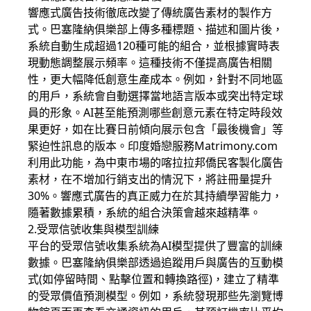
響應式廣告技術徹底改變了傳統廣告素材的製作方
式。巴塞隆納俱樂部上傳多種標題、描述和圖片後，
系統自動生成超過120種可能的組合，並根據實時表
現動態調整展示頻率。這種技術不僅提高廣告相關
性，更大幅降低創意生產成本。例如，針對不同地區
的用戶，系統會自動選擇當地語言版本或突出特定球
員的形象。AI甚至能預測哪些創意元素在特定時段效
果更好，如在比賽日前傾向展示包含「最後機會」等
緊迫性訊息的版本。印度婚戀服務Matrimony.com
利用此功能，為中東市場的喀拉拉邦僑民客製化廣告
素材，在不增加行銷支出的情況下，將註冊量提升
30%。響應式廣告的真正威力在於其持續學習能力，
隨著數據累積，系統的組合決策會越來越精準。
2.受眾信號收集與模型訓練
平台的受眾信號收集系統為AI模型提供了豐富的訓練
數據。巴塞隆納俱樂部透過追蹤用戶與廣告的互動模
式(如停留時間、點擊位置和轉換路徑)，建立了精準
的受眾價值預測模型。例如，系統發現那些先瀏覽博