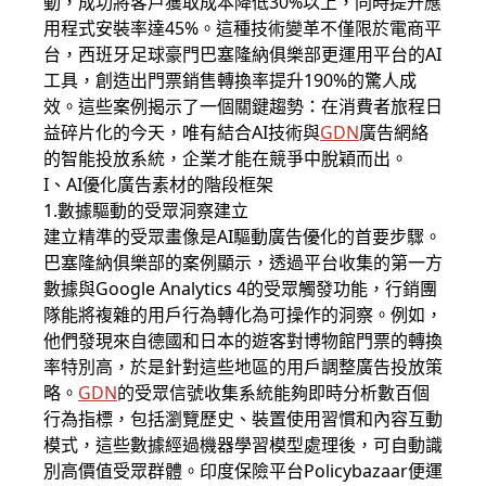
動，成功將客戶獲取成本降低30%以上，同時提升應
用程式安裝率達45%。這種技術變革不僅限於電商平
台，西班牙足球豪門巴塞隆納俱樂部更運用平台的AI
工具，創造出門票銷售轉換率提升190%的驚人成
效。這些案例揭示了一個關鍵趨勢：在消費者旅程日
益碎片化的今天，唯有結合AI技術與
GDN
廣告網絡
的智能投放系統，企業才能在競爭中脫穎而出。
I、AI優化廣告素材的階段框架
1.數據驅動的受眾洞察建立
建立精準的受眾畫像是AI驅動廣告優化的首要步驟。
巴塞隆納俱樂部的案例顯示，透過平台收集的第一方
數據與Google Analytics 4的受眾觸發功能，行銷團
隊能將複雜的用戶行為轉化為可操作的洞察。例如，
他們發現來自德國和日本的遊客對博物館門票的轉換
率特別高，於是針對這些地區的用戶調整廣告投放策
略。
GDN
的受眾信號收集系統能夠即時分析數百個
行為指標，包括瀏覽歷史、裝置使用習慣和內容互動
模式，這些數據經過機器學習模型處理後，可自動識
別高價值受眾群體。印度保險平台Policybazaar便運