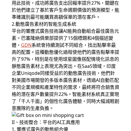
用此技術，成功將廣告支出回報率提升27%，關鍵在
於他們建立了基於客戶生命週期價值的預測模型，能
準確識別最可能購買高額保單的潛在客戶。
2.動態廣告素材的智能生成系統
平台的響應式廣告技術讓AI能夠自動組合最佳廣告元
素。巴塞隆納俱樂部提供了15個標題和4個描述變
體，
GDN
系統會持續測試不同組合，找出點擊率最
高的配置。這種動態優化過程使他們的廣告點擊率提
升了97%，特別是在使用球星圖像搭配情境化訊息的
靜態廣告素材上表現尤為突出。在SaaS領域，印度
企業Uniqode同樣受益於的動態廣告技術，他們針
對美國市場開發的多版本廣告素材，透過AI自動匹配
不同企業規模和產業特性的需求，最終將符合銷售資
格的潛在客戶數量提升22%。智能素材系統真正實現
了「千人千面」的個性化廣告體驗，同時大幅減輕創
意團隊的生產負擔。
II、技術整合：平台的AI工具應用
1. 響應式廣告的動態組合優