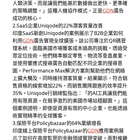
人類決策，而是讓我們能基於數據做出更快、更準確
的策略調整。」這種人機協作模式，正是
GDN
廣告
成功的核心。
2.SaaS企業Uniqode的22%潛客質量改善
印度SaaS新創Uniqode的案例展示了B2B企業如何
利用
GDN
廣告實現全球擴張。該公司專注於QR碼管
理系統，面臨美國市場獲客成本過高的挑戰。透過受
眾定位技術，他們精準鎖定零售、物流等垂直產業，
並使用響應式搜尋廣告自動匹配不同企業的搜尋意
圖。Performance Max解決方案則幫助他們在網絡
上擴大觸及，同時維持潛客質量。結果顯示，符合銷
售資格的線索增加22%，而銷售團隊跟進的效率提升
35%。Uniqode行銷總監指出：「的AI工具讓我們能
用有限資源，在競爭激烈的美國市場站穩腳跟。」這
個案例證明，即使是資源有限的中小企業，也能透過
術實現精準的全球獲客。
3.保險平台Policybazaar的64%業績增長
印度線上保險平台Policybazaar的
GDN
應用案例展
示了如何在高度監管的金融領域實現突破。面對複雜