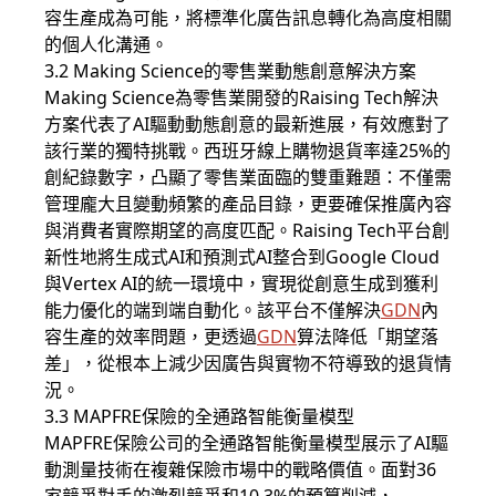
容生產成為可能，將標準化廣告訊息轉化為高度相關
的個人化溝通。
3.2 Making Science的零售業動態創意解決方案
Making Science為零售業開發的Raising Tech解決
方案代表了AI驅動動態創意的最新進展，有效應對了
該行業的獨特挑戰。西班牙線上購物退貨率達25%的
創紀錄數字，凸顯了零售業面臨的雙重難題：不僅需
管理龐大且變動頻繁的產品目錄，更要確保推廣內容
與消費者實際期望的高度匹配。Raising Tech平台創
新性地將生成式AI和預測式AI整合到Google Cloud
與Vertex AI的統一環境中，實現從創意生成到獲利
能力優化的端到端自動化。該平台不僅解決
GDN
內
容生產的效率問題，更透過
GDN
算法降低「期望落
差」，從根本上減少因廣告與實物不符導致的退貨情
況。
3.3 MAPFRE保險的全通路智能衡量模型
MAPFRE保險公司的全通路智能衡量模型展示了AI驅
動測量技術在複雜保險市場中的戰略價值。面對36