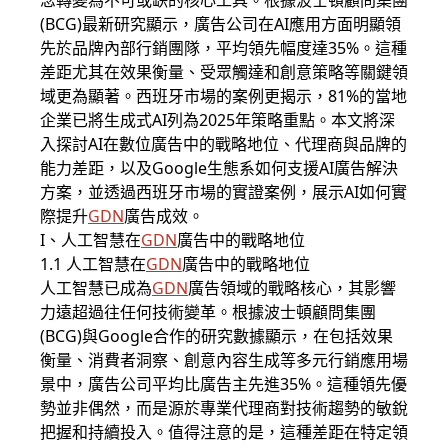
念轉變為不可或缺的核心工具。根據波士頓顧問集團
(BCG)最新研究顯示，廣告公司在AI應用方面明顯領
先於品牌內部行銷團隊，平均領先幅度達35%。這種
差距尤其在效果衡量、受眾觸達和創意策略等關鍵領
域更為顯著。西班牙市場的案例更揭示，81%的當地
企業已將生成式AI列為2025年策略重點。本文將深
入探討AI在數位廣告中的戰略地位、代理商與品牌的
能力差距，以及Google生態系如何支援AI廣告解決
方案，並透過西班牙市場的實證案例，展示AI如何實
際提升
GDN
廣告成效。
I、人工智慧在
GDN
廣告中的戰略地位
1.1 人工智慧在
GDN
廣告中的戰略地位
人工智慧已成為
GDN
廣告領域的戰略核心，其影響
力遠超過往任何技術變革。根據波士頓顧問集團
(BCG)與Google合作的研究數據顯示，在包括效果
衡量、消費者洞察、創意內容生成等多元行銷應用場
景中，廣告公司平均比廣告主先進35%。這種領先優
勢並非偶然，而是源於專業代理商對技術趨勢的敏銳
把握和持續投入。值得注意的是，這種差距在特定領