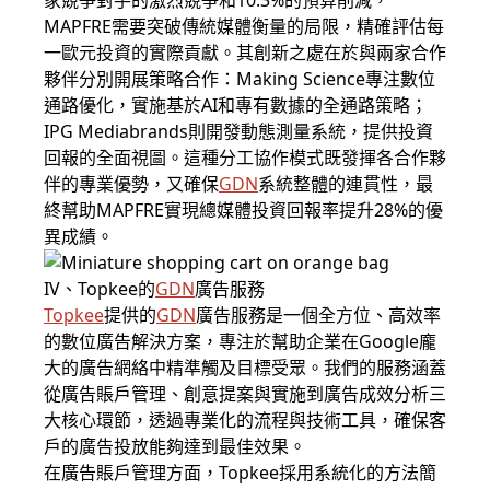
家競爭對手的激烈競爭和10.3%的預算削減，
MAPFRE需要突破傳統媒體衡量的局限，精確評估每
一歐元投資的實際貢獻。其創新之處在於與兩家合作
夥伴分別開展策略合作：Making Science專注數位
通路優化，實施基於AI和專有數據的全通路策略；
IPG Mediabrands則開發動態測量系統，提供投資
回報的全面視圖。這種分工協作模式既發揮各合作夥
伴的專業優勢，又確保
GDN
系統整體的連貫性，最
終幫助MAPFRE實現總媒體投資回報率提升28%的優
異成績。
IV、Topkee的
GDN
廣告服務
Topkee
提供的
GDN
廣告服務是一個全方位、高效率
的數位廣告解決方案，專注於幫助企業在Google龐
大的廣告網絡中精準觸及目標受眾。我們的服務涵蓋
從廣告賬戶管理、創意提案與實施到廣告成效分析三
大核心環節，透過專業化的流程與技術工具，確保客
戶的廣告投放能夠達到最佳效果。
在廣告賬戶管理方面，Topkee採用系統化的方法簡