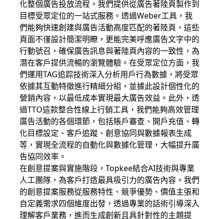
化整個廣告投放流程。我們提供從廣告著陸頁製作到
目標受眾定位的一站式服務。透過Weber工具，我
們能夠快速創建與廣告活動高度匹配的著陸頁，這些
頁面不僅設計簡潔明瞭，更能完美呼應廣告文字中的
行動號召，確保廣告訊息與著陸頁內容的一致性，為
潛在客戶提供流暢的瀏覽體驗。在受眾定位方面，我
們運用TAG追踪技術深入分析用戶行為數據，將受眾
依據其互動特徵進行精細分組，並據此設計個性化的
營銷內容，以最低成本實現最大廣告效益。此外，透
過TTO這款整合性線上行銷工具，我們能夠高效管理
廣告活動的各個環節，包括賬戶審查、開戶充值、轉
化目標設定、客戶追蹤、創意協同與數據報表生成
等，實現全流程的自動化與數據化管理，大幅提升廣
告協同效率。
在創意提案與實施階段，Topkee結合AI技術與專業
人工團隊，為客戶打造最具吸引力的廣告內容。我們
的創意提案服務從服務特性、競爭優勢、價值主張和
自定義需求四個維度出發，透過專業的話術引導深入
理解客戶業務，進而生成創新且具針對性的主題提