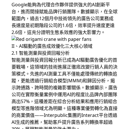
Google能夠為代理合作夥伴提供強大的AI創新平
台，進而間接賦能品牌行銷團隊。數據顯示，在全球
範圍內，過去12個月中技術領先的廣告公司業務成
長速度是初期階段公司的1.6倍，效率提升速度更達
2.6倍，這充分證明生態系效應的強大影響力。
II、AI驅動的廣告成效優化三大核心領域
2.1 智能測量與投資回報分析
智能測量與投資回報分析已成為AI驅動廣告優化的首
要戰場，這領域的技術進展正徹底改變行銷人員的決
策模式。先進的AI測量工具不僅能處理傳統的轉換追
蹤，更能透過行銷組合模型(MMM)和歸因分析，揭
示跨通路、跨時間的複雜影響關係。數據顯示，廣告
公司在實際衡量案例中運用AI的程度比品牌內部團隊
高出57%，這種差距在綜合分析結果和應用行銷組合
模型等進階領域尤為明顯。這種專業優勢轉化為直接
的商業價值——Interpublic集團的Interact平台透過
AI生成的推薦，幫助客戶提升廣告系列轉換率超過