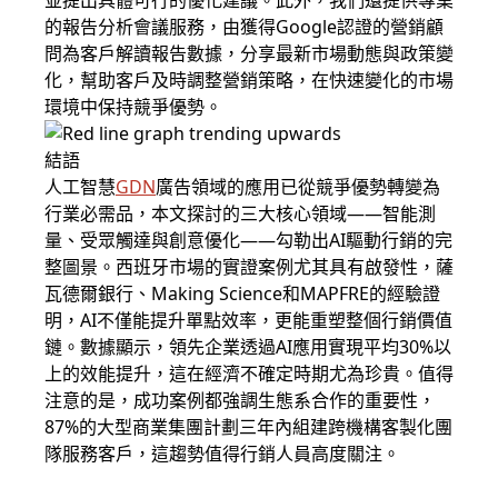
並提出具體可行的優化建議。此外，我們還提供專業
的報告分析會議服務，由獲得Google認證的營銷顧
問為客戶解讀報告數據，分享最新市場動態與政策變
化，幫助客戶及時調整營銷策略，在快速變化的市場
環境中保持競爭優勢。
結語
人工智慧
GDN
廣告領域的應用已從競爭優勢轉變為
行業必需品，本文探討的三大核心領域——智能測
量、受眾觸達與創意優化——勾勒出AI驅動行銷的完
整圖景。西班牙市場的實證案例尤其具有啟發性，薩
瓦德爾銀行、Making Science和MAPFRE的經驗證
明，AI不僅能提升單點效率，更能重塑整個行銷價值
鏈。數據顯示，領先企業透過AI應用實現平均30%以
上的效能提升，這在經濟不確定時期尤為珍貴。值得
注意的是，成功案例都強調生態系合作的重要性，
87%的大型商業集團計劃三年內組建跨機構客製化團
隊服務客戶，這趨勢值得行銷人員高度關注。