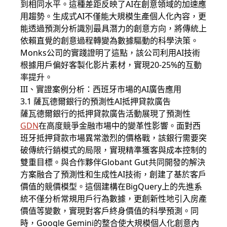
到相同水平。這種差距反映了AI在創意領域的加速應
用趨勢。生成式AI不僅能大規模生產個人化內容，更
能透過預測分析識別最具潛力的創意方向，將傳統上
依賴直覺的創意過程轉變為數據驅動的科學決策。
Monks公司的實踐證明了這點，該公司利用AI技術
根據用戶偏好客製化影片素材，實現20-25%的互動
率提升。
III、實證案例分析：西班牙市場的AI廣告應用
3.1 薩瓦德爾銀行的預測性AI抵押貸款廣告
薩瓦德爾銀行的抵押貸款廣告活動展現了預測性
GDN
在高度競爭金融市場中的變革性影響。面對西
班牙抵押貸款市場異常激烈的價格戰，該銀行需要突
破傳統行銷模式的局限，實現精準獲客與成本控制的
雙重目標。與合作夥伴Globant Gut共同開發的解決
方案融合了預測性和生成性AI技術，創建了基於客戶
價值的競價模型。這個建構在BigQuery上的先進系
統不僅分析常規用戶行為數據，更創新性地引入房產
價值等變數，實現對客戶終身價值的科學預測。同
時，Google Gemini的整合使大規模個人化創意內