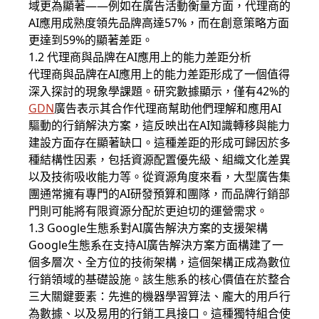
域更為顯著——例如在廣告活動衡量方面，代理商的
AI應用成熟度領先品牌高達57%，而在創意策略方面
更達到59%的顯著差距。
1.2 代理商與品牌在AI應用上的能力差距分析
代理商與品牌在AI應用上的能力差距形成了一個值得
深入探討的現象學課題。研究數據顯示，僅有42%的
GDN
廣告表示其合作代理商幫助他們理解和應用AI
驅動的行銷解決方案，這反映出在AI知識轉移與能力
建設方面存在顯著缺口。這種差距的形成可歸因於多
種結構性因素，包括資源配置優先級、組織文化差異
以及技術吸收能力等。從資源角度來看，大型廣告集
團通常擁有專門的AI研發預算和團隊，而品牌行銷部
門則可能將有限資源分配於更迫切的運營需求。
1.3 Google生態系對AI廣告解決方案的支援架構
Google生態系在支持AI廣告解決方案方面構建了一
個多層次、全方位的技術架構，這個架構正成為數位
行銷領域的基礎設施。該生態系的核心價值在於整合
三大關鍵要素：先進的機器學習算法、龐大的用戶行
為數據、以及易用的行銷工具接口。這種獨特組合使