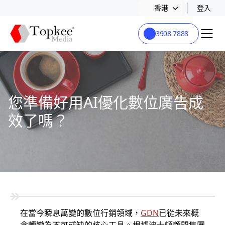
香港
登入
3908 7888
您準備好用AI優化數位廣告成
效了嗎？
在當今瞬息萬變的數位行銷領域，
GDN
已從未來概