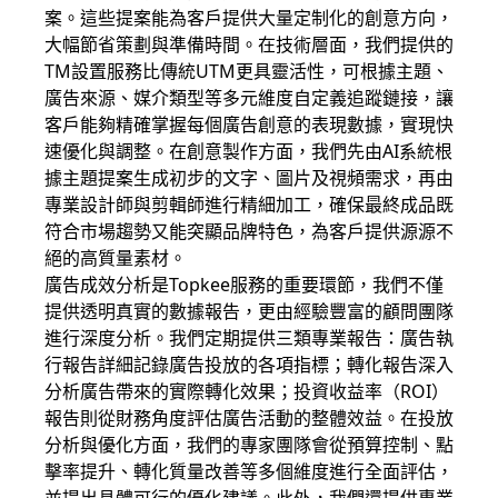
案。這些提案能為客戶提供大量定制化的創意方向，
大幅節省策劃與準備時間。在技術層面，我們提供的
TM設置服務比傳統UTM更具靈活性，可根據主題、
廣告來源、媒介類型等多元維度自定義追蹤鏈接，讓
客戶能夠精確掌握每個廣告創意的表現數據，實現快
速優化與調整。在創意製作方面，我們先由AI系統根
據主題提案生成初步的文字、圖片及視頻需求，再由
專業設計師與剪輯師進行精細加工，確保最終成品既
符合市場趨勢又能突顯品牌特色，為客戶提供源源不
絕的高質量素材。
廣告成效分析是Topkee服務的重要環節，我們不僅
提供透明真實的數據報告，更由經驗豐富的顧問團隊
進行深度分析。我們定期提供三類專業報告：廣告執
行報告詳細記錄廣告投放的各項指標；轉化報告深入
分析廣告帶來的實際轉化效果；投資收益率（ROI）
報告則從財務角度評估廣告活動的整體效益。在投放
分析與優化方面，我們的專家團隊會從預算控制、點
擊率提升、轉化質量改善等多個維度進行全面評估，