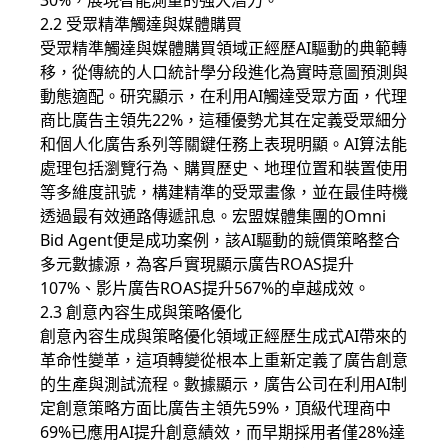
30%，展現智能測量的強大潛力。
2.2 受眾精準觸達與媒體購買
受眾精準觸達與媒體購買領域正經歷AI驅動的典範轉
移，從傳統的人口統計學分段進化為實時意圖預測與
動態適配。研究顯示，在利用AI觸達受眾方面，代理
商比廣告主領先22%，這種優勢尤其在定義受眾細分
和個人化廣告系列等關鍵任務上表現明顯。AI算法能
處理包括瀏覽行為、購買歷史、地理位置和裝置使用
等多維度訊號，構建精準的受眾畫像，並在最佳時機
透過最有效通路傳遞訊息。宏盟媒體集團的Omni
Bid Agent便是成功案例，該AI驅動的競價策略整合
多元數據源，為客戶實現顯示廣告ROAS提升
107%、影片廣告ROAS提升567%的卓越成效。
2.3 創意內容生成與策略優化
創意內容生成與策略優化領域正經歷生成式AI帶來的
革命性變革，這項轉變從根本上重新定義了廣告創意
的生產與測試流程。數據顯示，廣告公司在利用AI制
定創意策略方面比廣告主領先59%，頂級代理商中
69%已應用AI提升創意績效，而早期採用者僅28%達