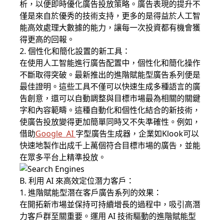
析，以便即時優化廣告投放策略。廣告表現的提升不
僅是來自於優秀的技術支持，更多的是得益於人工智
能高效處理大數據的能力，讓每一次投資都有機會獲
得更高的回報。
2. 個性化和簡化設置的新工具：
在使用人工智能進行廣告配置中，個性化和簡化操作
不斷取得突破。最新推出的進階賦能型廣告系列便是
最佳證明。這些工具不僅可以快速生成多種語言的廣
告創意，還可以自動調整與目標市場最為相關的關鍵
字和內容範疇。這種自動化和個性化結合的新技術，
使廣告投放變得更加簡單同時又不失準確性。例如，
借助
Google AI
字型廣告生成器，企業如Klook可以
快速地製作出成千上萬個符合目標市場的廣告，並能
在眾多平台上精準投放。
B. 利用 AI 來高效定位潛力客戶：
1. 進階賦能型潛在客戶廣告系列的效果：
在開拓新市場並保持可持續增長的過程中，吸引高潛
力客戶群至關重要。運用 AI 技術驅動的進階賦能型