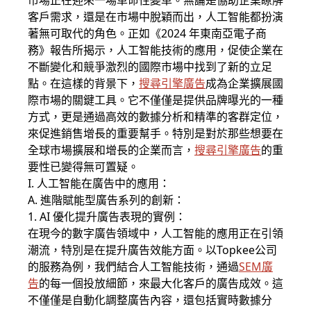
市場正在迎來一場革命性變革。無論是協助企業瞭解
客戶需求，還是在市場中脫穎而出，人工智能都扮演
著無可取代的角色。正如《2024 年東南亞電子商
務》報告所揭示，人工智能技術的應用，促使企業在
不斷變化和競爭激烈的國際市場中找到了新的立足
點。在這樣的背景下，
搜尋引擎廣告
成為企業擴展國
際市場的關鍵工具。它不僅僅是提供品牌曝光的一種
方式，更是通過高效的數據分析和精準的客群定位，
來促進銷售增長的重要幫手。特別是對於那些想要在
全球市場擴展和增長的企業而言，
搜尋引擎廣告
的重
要性已變得無可置疑。
I. 人工智能在廣告中的應用：
A. 進階賦能型廣告系列的創新：
1. AI 優化提升廣告表現的實例：
在現今的數字廣告領域中，人工智能的應用正在引領
潮流，特別是在提升廣告效能方面。以Topkee公司
的服務為例，我們結合人工智能技術，通過
SEM廣
告
的每一個投放細節，來最大化客戶的廣告成效。這
不僅僅是自動化調整廣告內容，還包括實時數據分