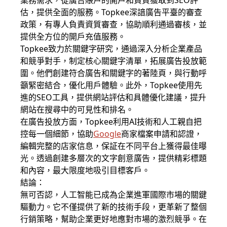
業務需求，從廣告賬戶的開戶和資質獲取到SEO評
估，提供全面的服務。Topkee深諳廣告平臺的審查
政策，有專人負責資質審查，協助順利通過審核，並
提供全方位的開戶充值服務。
Topkee致力於關鍵字研究，通過深入分析企業產品
和競爭對手，制定核心關鍵字清單，拓展廣告投放範
圍。他們創建符合廣告和關鍵字的著陸頁，與行動呼
籲緊密結合，優化用戶體驗。此外，Topkee使用先
進的SEO工具，提供網站評估和具體優化建議，提升
網站在搜尋中的可見性和排名。
在廣告投放方面，Topkee利用AI技術和人工親自把
控每一個細節，協助
Google
商家檔案申請和認證，
編輯完整的店家信息，保証在不同平台上獲得最佳曝
光。透過創建多層次的文字創意廣告，提供精彩標題
和內容，最大限度地吸引目標客戶。
結論：
無可否認，人工智能已成為企業進軍國際市場的關鍵
驅動力。它不僅提供了新的技術手段，更革新了整個
行銷策略，幫助企業更好地應對市場的激烈競爭。在