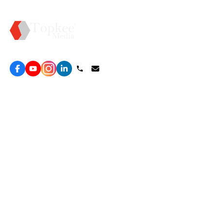
Topkee —— 您的全棧行銷合作夥伴
服務
效益型Google廣告服務
營銷增長方案
效益型Meta廣告服務
免費營銷診斷
LeadGeneration廣告服務
網站轉化提升
線索增長引擎
ROAS 分析
廣告效益管理
自然流量增長