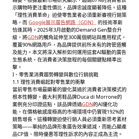
轉變。根據最新市場研究顯示，超過67%的消費者表
示購物時更注重性價比，品牌忠誠度顯著降低。這種
「理性消費革命」迫使零售業者必須重新審視行銷策
略，而
Google展示廣告
網路（
GDN
）
的技術革新
恰逢其時。2025年3月啟動的Demand Gen整合升
級，將
GDN
的觸角延伸至300萬個網站與應用程式，
覆蓋90%網路用戶，為品牌提供前所未有的跨管道觸
及能力。本文將深入解析如何運用這套AI驅動的廣告
生態系統，在消費者決策旅程的每個關鍵點精準出
擊。
I、零售業消費趨勢轉變與數位行銷挑戰
1.1 理性消費崛起對零售業的衝擊
當前零售市場最顯著的變化莫過於消費者決策模式的
根本性轉變。義大利男鞋品牌Duca di Morrone的
案例充分印證這點，該品牌透過
GDN
的AI優化功
能，在價格敏感度極高的市場環境中仍實現192%的
銷售增長。這種轉變迫使行銷人員必須重新思考素材
策略——單純的品牌形象廣告效果遞減，而能凸顯產
品CP值、限時優惠等理性訴求的內容正成為主流。