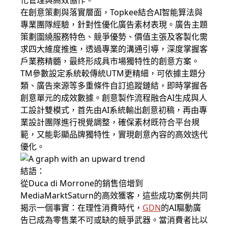
化管理與高效協作。
在創意策劃與落實層面，Topkee結合AI智能算法與
專業團隊經驗，針對性優化廣告素材表現。廣告主題
策劃圍繞服務特色、競爭優勢、價值主張及客製化需
求四大維度推進，透過專業的溝通引導，深度掌握客
戶業務精髓，最終形成具市場獨特性的創意方案。
TM參數設定系統較傳統UTM更精細，可依據主題分
類、廣告來源等多重條件自訂追蹤鏈結，即時掌握各
創意單元的成效數據。創意製作流程融合AI生成與人
工設計雙模式，首先由AI系統輸出創意初稿，再由專
業設計團隊進行視覺調整，確保素材既符合平台規
範，又能彰顯品牌獨特性，實現創意內容的高效迭代
優化。
結語：
從Duca di Morrone的銷售倍增到
MediaMarktSaturn的高效獲客，這些成功案例共同
揭示一個事實：在理性消費時代，
GDN
的AI驅動廣
告已成為零售業不可或缺的競爭武器。當消費者比以