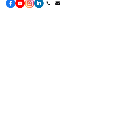
服務
效益型Google廣告服務
營銷增長方案
效益型Meta廣告服務
免費營銷診斷
LeadGeneration廣告服務
網站轉化提升
線索增長引擎
ROAS 分析
廣告效益管理
自然流量增長
ROAS提升
客戶留存營銷
Agent
YME Chat Agent