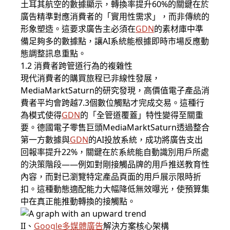
土耳其航空的數據顯示，轉換率提升60%的關鍵在於
廣告精準對應消費者的「實用性需求」，而非傳統的
形象塑造。這要求廣告主必須在
GDN
的素材庫中準
備足夠多的數據點，讓AI系統能根據即時市場反應動
態調整訊息重點。
1.2 消費者跨管道行為的複雜性
現代消費者的購買旅程已非線性發展，
MediaMarktSaturn的研究發現，高價值電子產品消
費者平均會跨越7.3個數位觸點才完成交易。這種行
為模式使得
GDN
的「全管道覆蓋」特性變得至關重
要。德國電子零售巨頭MediaMarktSaturn透過整合
第一方數據與
GDN
的AI投放系統，成功將廣告支出
回報率提升22%，關鍵在於系統能自動識別用戶所處
的決策階段——例如對剛接觸品牌的用戶推送教育性
內容，而對已瀏覽特定產品頁面的用戶展示限時折
扣。這種動態適配能力大幅降低無效曝光，使預算集
中在真正能推動轉換的接觸點。
II、
Google多媒體廣告
解決方案核心架構