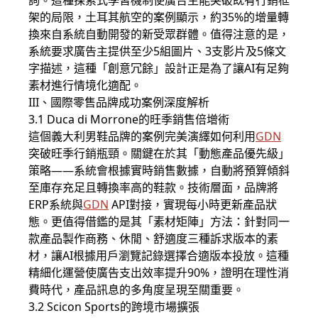
詢。這種探索式學習機制使廣告主能突破既有行銷框
架的局限，土耳其航空的案例顯示，約35%的增量轉
換來自系統自動開發的新受眾群體。值得注意的是，
系統要求廣告主提供至少5組圖片、3支影片及5條文
字描述，這種「創意冗餘」設計正是為了讓AI有足夠
素材進行情境化適配。
III、國際零售品牌成功案例深度解析
3.1 Duca di Morrone的旺季銷售倍增術
這個義大利男鞋品牌的案例完美演繹如何利用
GDN
突破旺季行銷瓶頸。關鍵在於其「動態產品優先級」
策略——系統會根據實時銷售數據，自動將預算傾斜
至庫存充足且轉換率高的鞋款。技術層面，品牌將
ERP系統與
GDN
API對接，實現每小時更新產品狀
態。更值得借鑑的是其「素材矩陣」方法：針對同一
款產品製作商務、休閒、舒適度三種訴求版本的素
材，讓AI根據用戶瀏覽記錄選擇合適版本投放。這種
精細化運營使廣告支出效率提升90%，證明在理性消
費時代，產品訊息的多角度呈現至關重要。
3.2 Scicon Sports的跨境市場擴張