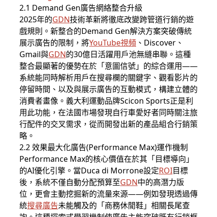
2.1 Demand Gen廣告網絡整合升級
2025年的
GDN
技術革新將徹底改變跨管道行銷的遊
戲規則。新整合的Demand Gen解決方案突破傳統
展示廣告的限制，將
YouTube視頻
、Discover、
Gmail與
GDN
的30億日活躍用戶池無縫串聯。這種
整合最顯著的優勢在於「意圖信號」的綜合運用——
系統能同時解析用戶在搜尋欄的關鍵字、觀看影片的
停留時間、以及與展示廣告的互動模式，構建立體的
消費者畫像。義大利運動品牌Scicon Sports正是利
用此功能，在法國市場發現自行車愛好者同時關注旅
行配件的交叉需求，從而開發出新的產品組合行銷策
略。
2.2 效果最大化廣告(Performance Max)運作機制
Performance Max的核心價值在於其「目標導向」
的AI優化引擎。當Duca di Morrone設定
ROI
目標
後，系統不僅自動分配預算至
GDN
中的高潛力版
位，更會主動挖掘新的流量來源——例如發現透過傳
統
搜尋廣告
未能觸及的「商務休閒鞋」相關長尾查