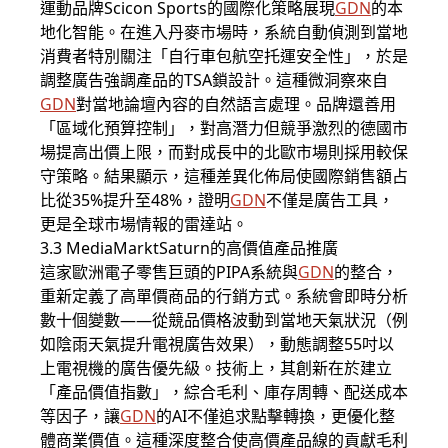
運動品牌Scicon Sports的國際化策略展現
GDN
的本
地化智能。在進入丹麥市場時，系統自動偵測到當地
消費者特別關注「自行車包航空托運安全性」，於是
調整廣告強調產品的TSA鎖設計。這種微洞察來自
GDN
對當地論壇內容的自然語言處理。品牌還善用
「區域化預算控制」，對高潛力但競爭激烈的德國市
場提高出價上限，而對成長中的北歐市場則採用較保
守策略。結果顯示，這種差異化佈局使國際銷售額占
比從35%提升至48%，證明
GDN
不僅是廣告工具，
更是全球市場情報的雷達站。
3.3 MediaMarktSaturn的高價值產品推廣
這家歐洲電子零售巨頭的PIPA系統與
GDN
的整合，
重新定義了高單價商品的行銷方式。系統會即時分析
數十個變數——從競品價格波動到當地天氣狀況（例
如陰雨天氣提升電視廣告效果），動態調整55吋以
上電視機的廣告優先級。技術上，其創新在於建立
「產品價值指數」，綜合毛利、庫存周轉、配送成本
等因子，讓
GDN
的AI不僅追求點擊轉換，更優化整
體商業價值。這種深度整合使高價產品線的貢獻毛利