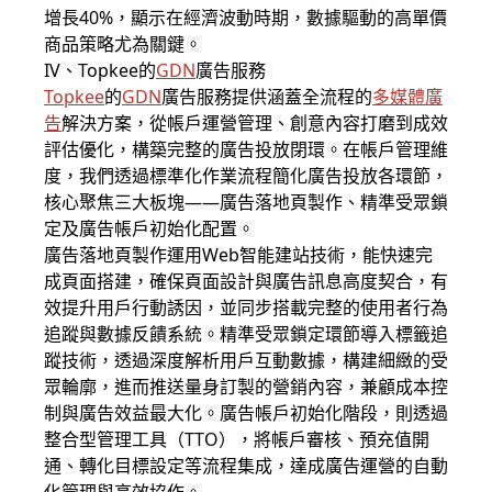
增長40%，顯示在經濟波動時期，數據驅動的高單價
商品策略尤為關鍵。
IV、Topkee的
GDN
廣告服務
Topkee
的
GDN
廣告服務提供涵蓋全流程的
多媒體廣
告
解決方案，從帳戶運營管理、創意內容打磨到成效
評估優化，構築完整的廣告投放閉環。在帳戶管理維
度，我們透過標準化作業流程簡化廣告投放各環節，
核心聚焦三大板塊——廣告落地頁製作、精準受眾鎖
定及廣告帳戶初始化配置。
廣告落地頁製作運用Web智能建站技術，能快速完
成頁面搭建，確保頁面設計與廣告訊息高度契合，有
效提升用戶行動誘因，並同步搭載完整的使用者行為
追蹤與數據反饋系統。精準受眾鎖定環節導入標籤追
蹤技術，透過深度解析用戶互動數據，構建細緻的受
眾輪廓，進而推送量身訂製的營銷內容，兼顧成本控
制與廣告效益最大化。廣告帳戶初始化階段，則透過
整合型管理工具（TTO），將帳戶審核、預充值開
通、轉化目標設定等流程集成，達成廣告運營的自動