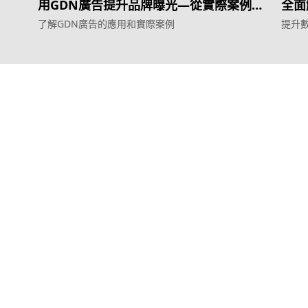
用GDN廣告提升品牌曝光—從實際案例看
全面
效果
了解GDN廣告的應用和實際案例
提升
服務
產品
效益型Google廣告服務
Weber Web bu
效益型Meta廣告服務
TTO CDP 
LeadGeneration廣告服務
Leadbox 智
營銷網頁製作
YIS 內容營銷
智能素材優化
YME 對話營銷
© 2011–2026 Topkee Media. All rights reserved.