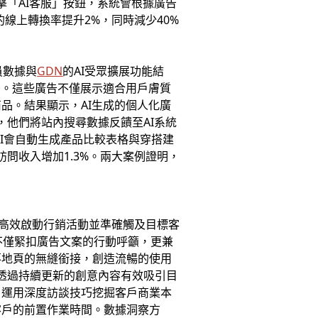
擊「AI客服」按鈕，系統會根據廣告
線上轉換率提升2%，同時減少40%
會員數據與
GDN
的AI受眾擴展功能結
告。這些廣告不僅展示適合用戶膚質
品。結果顯示，AI生成的個人化廣
優化，他們將站內搜尋數據反饋至AI系統
I會自動生成產品比較表格與穿搭建
訪問收入增加1.3%。兩大案例證明，
高效啟動行銷活動並準確觸及目標客
不僅緊扣廣告文案的行動呼籲，更兼
落地頁的無縫銜接，創造流暢的使用
透過持續更新的創意內容有效吸引目
，運用深度訪談技巧挖掘客戶商業本
客戶的前置作業時間。數據洞察方