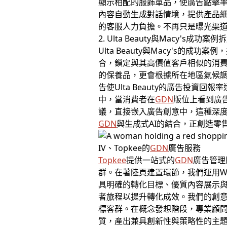
顯示相配的服飾單品，使廣告點擊率
內容自動生成對話情境，提供產品細節
的客服人力負擔。不再只是曝光渠道
2. Ulta Beauty與Macy's成功案例
Ulta Beauty與Macy's的成
合，鎖定與其高價值客戶相似的消費
的保養品，更會根據所在地區氣候調
告使Ulta Beauty的廣告投資回
中，當消費者在
GDN
版位上看到廣
議，直接嵌入廣告創意中，這種深度個
GDN
與生成式AI的結合，正創造零
IV、Topkee的
GDN
廣告服務
Topkee
提供一站式的
GDN
廣告管理
群。在著陸頁建置環節，我們運用W
具明確的轉化目標、優質內容展示
者旅程以提升轉化成效。我們的創
標客群。在概念發想階段，專業顧
質，產出兼具創新性與策略性的主