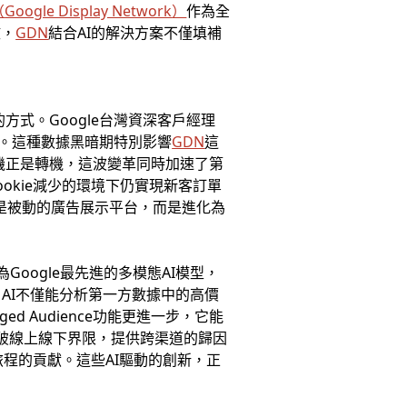
（
Google Display Network
）
作為全
微，
GDN
結合AI的解決方案不僅填補
方式。Google台灣資深客戶經理
糊。這種數據黑暗期特別影響
GDN
這
危機正是轉機，這波變革同時加速了第
okie減少的環境下仍實現新客訂單
是被動的廣告展示平台，而是進化為
Google最先進的多模態AI模型，
AI不僅能分析第一方數據中的高價
 Audience功能更進一步，它能
具突破線上線下界限，提供跨渠道的歸因
程的貢獻。這些AI驅動的創新，正