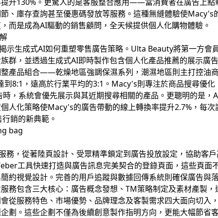
提升130%。更驚人的是客服整合應用——當消費者在廣告上點
、庫存查詢甚至優惠碼發放等服務。這種無縫體驗使Macy's的
，而是成為AI驅動的銷售顧問，全天候提供個人化購物體驗。
拆解
功案例，揭示生成式AI如何重塑零售廣告策略。Ulta Beauty將第一方
族群，並透過生成式AI即時製作包含個人化產品推薦的展示廣
整產品組合——乾燥地區強調保濕系列，潮濕地區則主打控油商
報率達到8:1，遠高於行業平均的3:1。Macy's則專注於商品搜尋
告時，系統會優先展示與其近期搜尋相關的產品。更聰明的是，A
人化策略使Macy's的廣告帶動的線上轉換率提升2.7%，每次
售行銷的新典範。
服務，從著陸頁設計、受眾精準鎖定到廣告投放設定，協助客戶
eber工具快速打造與廣告訊息完美契合的登錄頁面，這些頁面
與簡約視覺設計。完善的用戶追蹤與數據回傳系統則確保廣告與
意服務包含三大核心：廣告概念發想、TM策略制定及素材產製，
問會從服務特色、市場優勢、品牌理念及客製需求四大面向切入
題企劃。這些企劃不僅為後續創意製作指明方向，更能大幅節省