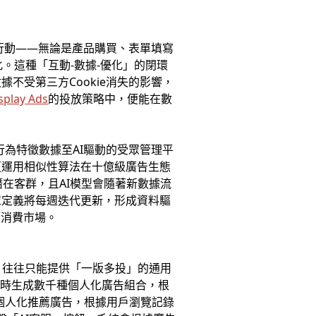
行動——無論是產品購買、表單填寫
化。這種「互動-數據-優化」的閉環
不受第三方Cookie消失的影響，
splay Ads
的投放策略中，便能在數
行為特徵數據至AI驅動的受眾管理平
更運用相似性算法在十億級廣告生態
在客群，且AI模型會隨著新數據流
眾定義將每週迭代更新，形成資料驅
價消費市場。
，往往只能提供「一版多投」的通用
即時生成數千種個人化廣告組合，根
的個人化推薦廣告，根據用戶瀏覽記錄