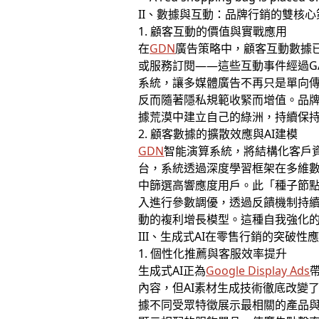
II、數據與互動：品牌行銷的雙核心
1. 顧客互動的價值與實戰應用
在
GDN
廣告策略中，顧客互動數據
或服務訂閱——這些互動事件經過G
系統，讓多媒體廣告不再只是單向傳
反而隨著隱私規範收緊而增值。品
據荒漠中建立自己的綠洲，持續保
2. 顧客數據的擴散效應與AI建模
GDN
智能演算系統，將結構化客戶資
台，系統透過深度學習框架在多維
中篩選高響應度用戶。此「種子節點
入進行參數調優，透過反饋機制持
動的複利增長模型。這種自我強化的
III、生成式AI在零售行銷的突破性
1. 個性化推薦與客服效率提升
生成式AI正為
Google Display Ads
內容，但AI素材生成技術徹底改變
據不同受眾特徵展示最相關的產品與