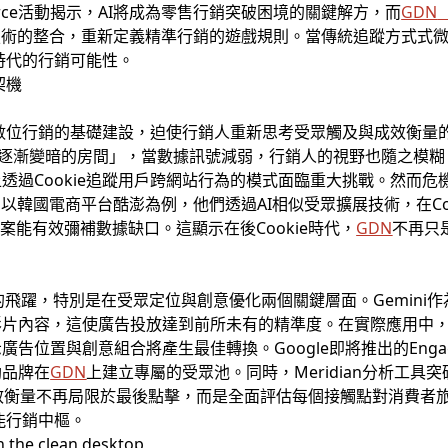
Commerce活動揭示，AI將成為零售行銷突破困境的關鍵解方，而
GDN
技術的整合，重新定義精準行銷的遊戲規則。當傳統追蹤方式式
e時代的行銷可能性。
契機
了數位行銷的基礎建設，迫使行銷人重新思考受眾觸及與成效衡量的
「一間逐漸變暗的房間」，當數據訊號減弱，行銷人的視野也隨之模
透過Cookie追蹤用戶跨網站行為的模式面臨重大挑戰。然而
以韓國電商平台酷澎為例，他們透過AI相似受眾擴展技術，在Co
方案能有效彌補數據缺口。這顯示在後Cookie時代，
GDN
不再只
飛躍，特別是在受眾定位與創意優化兩個關鍵層面。Gemini作為
片內容，這使廣告投放達到前所未有的精準度。在實際應用中，
位置與創意組合將產生最佳轉換。Google即將推出的Engaged
助品牌在
GDN
上建立專屬的受眾池。同時，Meridian分析工
效衡量不再局限於最後點擊，而是全面評估每個接觸點對消費者旅
能行銷中樞。