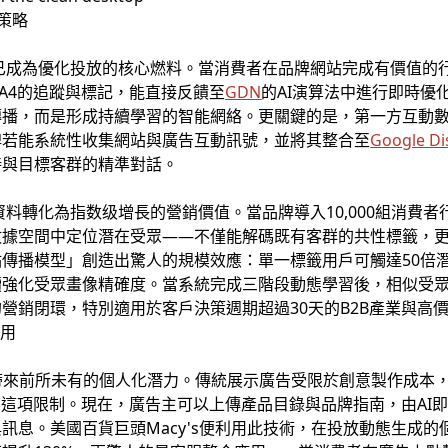
策略
已成為優化投放的核心燃料。當消費者在品牌網站完成有價值的
A4的追蹤與標記，能直接反饋至
GDN
的AI演算法中進行即時優
播，而是形成持續學習的智能網絡。更關鍵的是，第一方互動數據
牌若能系統性收集網站與廣告互動訊號，並將其整合至
Google Di
持與目標客群的精準對話。
料轉化為指数级增長的營銷價值。當品牌導入10,000組消費者
數據空間中定位潛在受眾——不僅能解碼既有客群的共性標籤，
傳播模型」創造出驚人的規模效應：單一標籤用戶可觸達50倍潛
續強化受眾畫像精確度。當系統完成三階段動態學習後，相似受
營銷閉環，特別適用於客戶決策週期超過30天的B2B產業與高
應用
帶來前所未有的個人化潛力。傳統展示廣告受限於創意製作成本
了這項限制。現在，廣告主可以上傳產品目錄與品牌指南，由AI
訊息。美國百貨巨頭Macy's便利用此技術，在投放動態生成