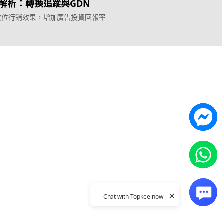
解析：轉換追蹤與GDN
數位行銷效果，增加廣告投資回報率
Topkee
ilder
關於我們
營銷歸因
聯絡我們
能獲客
Topkee動態
Topkee理念
隱私政策
×
Chat with Topkee now