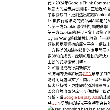
代。2024年Google Think 
球最大的展示廣告網絡，正透過AI
了數據缺口，更創造出超越Cooki
I、數位行銷環境的變革與AI驅動的
1. 第三方Cookie減少對行銷的衝擊
第三方Cookie的減少實質上改變
Dylan Wang將此情境比喻為
類依賴受眾洞察的廣告平台，傳統上
一方數據與AI建模技術的應用發展。
數38%的成長，證明AI驅動的解決
主動的受眾發現引擎。
2. AI技術成為行銷新解方
AI技術的快速發展為
GDN
帶來了質的
能夠同時處理文字、圖片、音訊與影
值客戶特徵，更能即時預測哪些展示廣告
整合自然流量與廣告互動數據，幫
分析，讓
Google Display Ads
的成
將
GDN
從單純的曝光平台轉型為智