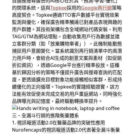
自適應搜尋廣告的AI核心在於其「預測-學習-優化」
的閉環系統，這與
Topkee
採用的
Google再行銷
策略
高度契合。Topkee通過TTO客戶數據平台實現效果
監測與優化，確保廣告精準觸達已對產品表現興趣的
用戶群體。其技術架構包含全域網站代碼安裝，利用
TAG/GTM為網站埋點，自動收集用戶行為數據並建
立客群分類（如「放棄購物車者」），此機制能動態
捕捉用戶意圖變化。當系統識別再行銷清單中的高潛
力用戶時，會結合AI生成的創意文案與素材（如促銷
折扣資訊），透過Google平台進行精準投放。這種
基於歸因分析的策略不僅提升廣告與搜尋查詢的匹配
度，更透過擴充目標對象功能接觸相似客群，形成持
續優化的正向循環。Topkee的實踐經驗證實，該方
法能有效促使未完成交易的用戶重返網站，同時強化
品牌曝光與記憶度，最終驅動轉換率提升。
三、全漏斗行銷的進階衡量體系
1. 視訊報道活動2.0在醫藥品牌的突破性應用
Nurofencaps的視訊報道活動2.0代表著全漏斗衡量