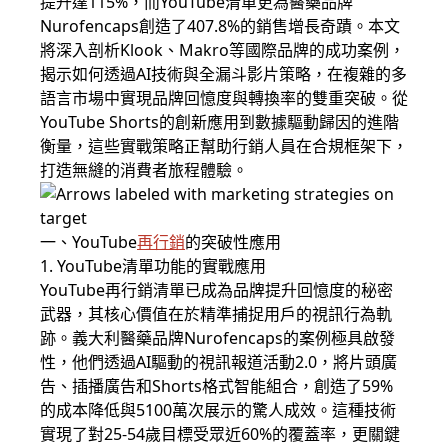
提升達115%，而YouTube清單更為醫藥品牌
Nurofencaps創造了407.8%的銷售增長奇蹟。本文
將深入剖析Klook、Makro等國際品牌的成功案例，
揭示如何透過AI技術與全漏斗影片策略，在複雜的多
語言市場中實現品牌回憶度與轉換率的雙重突破。從
YouTube Shorts的創新應用到數據驅動歸因的進階
衡量，這些實戰策略正幫助行銷人員在合規框架下，
打造無縫的消費者旅程體驗。
一、YouTube
再行銷
的突破性應用
1. YouTube清單功能的實戰應用
YouTube再行銷清單已成為品牌提升回憶度的秘密
武器，其核心價值在於精準捕捉用戶的視訊行為軌
跡。義大利醫藥品牌Nurofencaps的案例極具啟發
性，他們透過AI驅動的視訊報道活動2.0，將片頭廣
告、插播廣告和Shorts格式智能組合，創造了59%
的成本降低與5100萬次展示的驚人成效。這種技術
實現了對25-54歲目標受眾近60%的覆蓋率，更關鍵