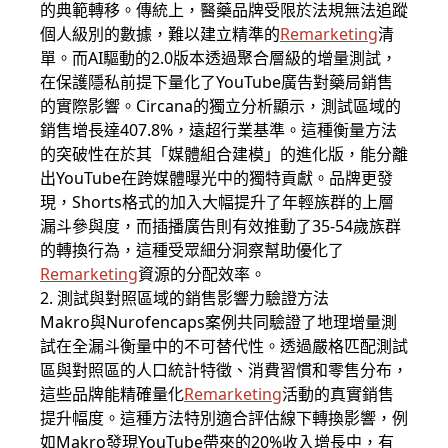
的典範轉移。傳統上，醫藥品牌受限於法規無法追蹤
個人級別的數據，難以建立精準的
Remarketing
清
單。而AI驅動的2.0版本透過聚合層級的增量測試，
在保護隱私前提下量化了YouTube廣告對藥局銷售
的實際影響。Circana的獨立分析顯示，測試區域的
銷售增長達407.8%，遠超行業基準。這種衡量方法
的突破性在於其「媒體組合建模」的進化版，能分離
出YouTube在跨媒體曝光中的獨特貢獻。品牌更發
現，Shorts格式的加入大幅提升了年輕族群的上層
漏斗參與度，而插播廣告則有效推動了35-54歲族群
的轉換行為，這種受眾細分洞察幫助優化了
Remarketing
資源的分配效率。
2. 測試與對照區域的銷售影響力驗證方法
Makro與Nurofencaps案例共同驗證了地理增量測
試在全漏斗衡量中的不可替代性。透過嚴格匹配測試
區與對照區的人口統計特徵、消費習慣和零售分布，
這些品牌能精確量化
Remarketing
活動的真實銷售
提升幅度。這種方法特別適合評估線下轉換影響，例
如Makro發現YouTube帶來的20%收入增長中，有