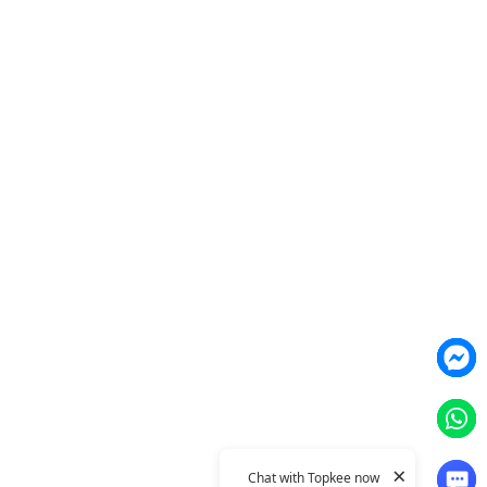
營銷網頁製作
智能素材優化
產品
Weber Web builder
TTO CDP 營銷歸因
Leadbox 智能獲客
YIS 內容營銷
YME 對話營銷
Topkee
關於我們
聯絡我們
Topkee動態
Topkee理念
隱私政策
×
Chat with Topkee now
© 2011–2026 Topkee Media. All rights reserved.