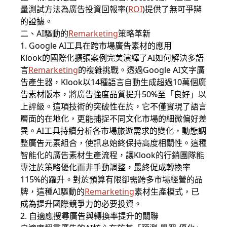
量測試方法為廣告投資回報率(
ROI
)提供了無可爭辯
的證據。
二、AI驅動的
Remarketing
策略革新
1. Google AI工具在跨市場廣告素材的應用
Klook的國際化擴張案例完美演繹了AI如何解決多語
言
Remarketing
的複雜挑戰。透過Google AI文字廣
告產生器，Klook以14種語言自動生成超過10萬個廣
告素材版本，將廣告強度品質提升50%至「良好」以
上評級。這項技術的突破性在於，它不僅實現了語言
層面的在地化，更能捕捉不同文化市場的細微偏好差
異。AI工具持續分析各市場旅遊需求的變化，動態調
整廣告元素組合，使訊息始終保持高度相關性。這種
智能化的廣告素材生產流程，讓Klook的行銷團隊能
專注於策略優化而非手動調整，最終促成轉換率
115%的躍升。對於預算有限卻需跨多市場經營的品
牌，這種AI驅動的
Remarketing
素材生產模式，已
成為提升國際競爭力的必要投資。
2. 自適應搜尋廣告與轉換率提升的關聯