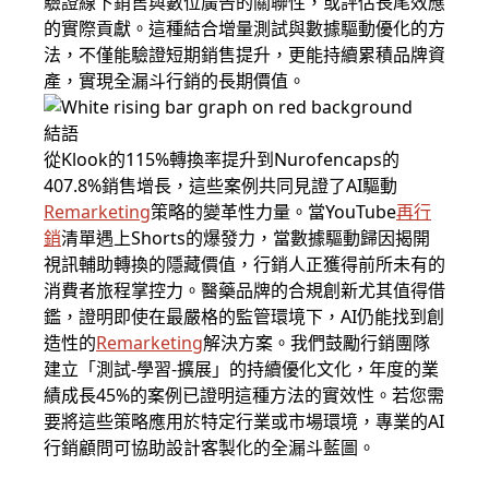
驗證線下銷售與數位廣告的關聯性，或評估長尾效應
的實際貢獻。這種結合增量測試與數據驅動優化的方
法，不僅能驗證短期銷售提升，更能持續累積品牌資
產，實現全漏斗行銷的長期價值。
結語
從Klook的115%轉換率提升到Nurofencaps的
407.8%銷售增長，這些案例共同見證了AI驅動
Remarketing
策略的變革性力量。當YouTube
再行
銷
清單遇上Shorts的爆發力，當數據驅動歸因揭開
視訊輔助轉換的隱藏價值，行銷人正獲得前所未有的
消費者旅程掌控力。醫藥品牌的合規創新尤其值得借
鑑，證明即使在最嚴格的監管環境下，AI仍能找到創
造性的
Remarketing
解決方案。我們鼓勵行銷團隊
建立「測試-學習-擴展」的持續優化文化，年度的業
績成長45%的案例已證明這種方法的實效性。若您需
要將這些策略應用於特定行業或市場環境，專業的AI
行銷顧問可協助設計客製化的全漏斗藍圖。