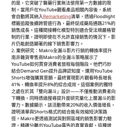
的是，它突破了醫藥行業無法使用第一方數據的限
制。當用戶在YouTube觀看產品相關內容後，系統
會自動將其納入
Remarketing
清單，透過Floodlight
標籤追蹤後續跨管道行為，最終促成藥局通路21%的
銷售成長。這種間接轉化模型特別適合受法規嚴格管
制的行業，證明即使在不允許直接銷售的情況下，影
片仍能創造顯著的線下銷售影響力。
2. 案例研究：Makro全漏斗影片行銷的轉換率提升
南非雜貨零售商Makro的全漏斗策略展示了
YouTube如何貫穿消費者旅程每個階段。他們巧妙
結合Demand Gen提升品牌認知度，運用YouTube
Shorts增強購買意願，最終實現影片觀看時長增長
41%、轉換率提升8%的綜合成效。這個案例的獨特
之處在於其「雙向漏斗」設計——不僅推動消費者向
下轉換，同時透過搜尋提升度研究量化上層漏斗的影
響力。數據顯示，該活動帶來20%的收入價值增長，
證明清單與Shorts格式的結合能有效縮短決策路
徑。Makro更透過測試與對照區域的銷售影響力驗
證，精確分離出YouTube廣告的真實貢獻，這種增