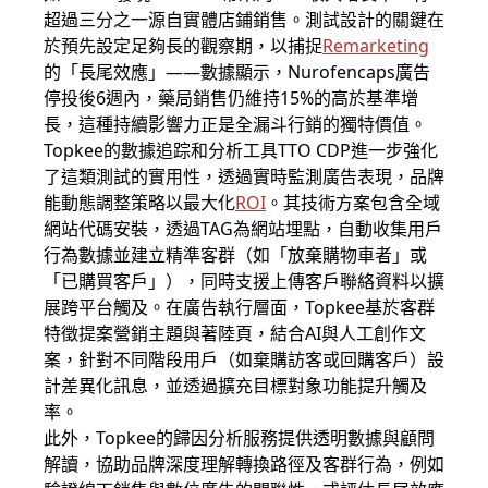
超過三分之一源自實體店鋪銷售。測試設計的關鍵在
於預先設定足夠長的觀察期，以捕捉
Remarketing
的「長尾效應」——數據顯示，Nurofencaps廣告
停投後6週內，藥局銷售仍維持15%的高於基準增
長，這種持續影響力正是全漏斗行銷的獨特價值。
Topkee的數據追踪和分析工具TTO CDP進一步強化
了這類測試的實用性，透過實時監測廣告表現，品牌
能動態調整策略以最大化
ROI
。其技術方案包含全域
網站代碼安裝，透過TAG為網站埋點，自動收集用戶
行為數據並建立精準客群（如「放棄購物車者」或
「已購買客戶」），同時支援上傳客戶聯絡資料以擴
展跨平台觸及。在廣告執行層面，Topkee基於客群
特徵提案營銷主題與著陸頁，結合AI與人工創作文
案，針對不同階段用戶（如棄購訪客或回購客戶）設
計差異化訊息，並透過擴充目標對象功能提升觸及
率。
此外，Topkee的歸因分析服務提供透明數據與顧問
解讀，協助品牌深度理解轉換路徑及客群行為，例如