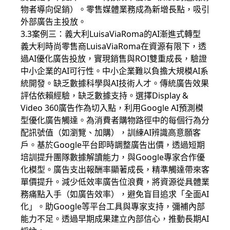
物者導向促銷）。零售媒體業務成為新增長點，吸引
外部廣告主投放。
3.3案例三：義大利LuisaViaRoma的AI漸進式轉型
義大利時尚零售商LuisaViaRoma在資源有限下，透
過AI優化廣告投放，實現銷售與ROI雙重成長，驗證
中小企業的AI可行性。中小企業難以負擔大規模AI系
統開發。缺乏數據科學與AI技術人才。傳統廣告效果
評估依賴經驗，缺乏數據支持。選擇Display &
Video 360廣告作為切入點，利用Google AI預測模
型優化廣告觸達。為消費者購物路徑中的每個行為分
配訊號值（如瀏覽、加購），訓練AI辨識高意願客
戶。基於Google平台即時調整廣告出價，透過短期
培訓提升團隊數據解讀能力，與Google專家合作優
化模型。廣告支出報酬率顯著成長，精準觸達帶來客
單價提升。減少低效率廣告位浪費，將資源從具體業
務痛點入手（如廣告效率），避免盲目追求「全面AI
化」。助Google等平台工具與專家支持，彌補內部
能力不足。透過早期成果建立內部信心，推動長期AI