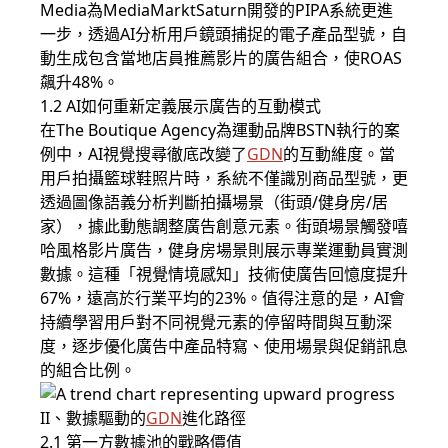
Media為MediaMarktSaturn開發的PIPA系統更進
一步，透過AI分析用戶鏡頭捕捉的電子產品型號，自
動生成包含當地店員推薦影片的廣告組合，使ROAS
飆升48%。
1.2 AI如何重新定義展示廣告的互動模式
在The Boutique Agency為運動品牌BSTN執行的案
例中，AI視覺搜尋徹底改變了
GDN
的互動維度。當
用戶拍攝籃球鞋照片時，系統不僅識別商品型號，更
透過圖像語義分析判斷拍攝場景（街頭/健身房/居
家），據此動態調整廣告創意元素。街頭場景觸發嘻
哈風格影片廣告，健身房場景則展示專業運動員實測
數據。這種「視覺情境感知」技術使廣告回憶度提升
67%，遠高於行業平均的23%。值得注意的是，AI會
持續學習用戶對不同視覺元素的停留時間與互動深
度，逐步優化廣告中產品特寫、使用場景與促銷訊息
的組合比例。
II、數據驅動的
GDN
進化路徑
2.1 第一方數據池的戰略價值