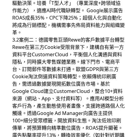
驅動決策。培養「T型人才」（專業深度+跨領域協
作能力），適應AI時代職缺轉型。 Google展示廣告
ROAS成長35%，CPC下降25%；超個人化與自動化
將成為行銷標配，機構需事先佈局資料能力與組織變
革。
3.2案例二：德國零售巨頭Rewe的客戶數據平台轉型
Rewe在第三方Cookie受限背景下，建構自有第一方
資料平台CustomerCloud，平衡個人化溝通與資料
隱私，同時擴大零售媒體業務。線下門市、電商平
台、訂閱郵件等數據未打通。歐盟GDPR與第三方
Cookie淘汰倒逼資料策略轉型。依賴傳統印刷廣
告，需透過數據變現開拓數位廣告市場。基於
Google Cloud建立CustomerCloud，整合10+資料
來源（網站、App、支付資料等）。應用AI模型分析
客戶行為，產生動態使用者畫像，支援跨通路個人化
觸達。透過Google Ad Manager向廣告主提供
100+細分受眾標籤，開放資料生態。淘汰低效印刷
傳單，將預算轉向精準數位廣告，ROAS提升顯著。
廣告點擊率提升13%，轉換效率優化（如針對近期購