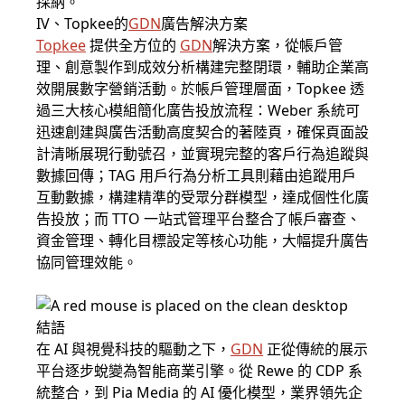
採納。
IV、Topkee的
GDN
廣告解決方案
Topkee
提供全方位的
GDN
解決方案，從帳戶管
理、創意製作到成效分析構建完整閉環，輔助企業高
效開展數字營銷活動。於帳戶管理層面，Topkee 透
過三大核心模組簡化廣告投放流程：Weber 系統可
迅速創建與廣告活動高度契合的著陸頁，確保頁面設
計清晰展現行動號召，並實現完整的客戶行為追蹤與
數據回傳；TAG 用戶行為分析工具則藉由追蹤用戶
互動數據，構建精準的受眾分群模型，達成個性化廣
告投放；而 TTO 一站式管理平台整合了帳戶審查、
資金管理、轉化目標設定等核心功能，大幅提升廣告
協同管理效能。
結語
在 AI 與視覺科技的驅動之下，
GDN
正從傳統的展示
平台逐步蛻變為智能商業引擎。從 Rewe 的 CDP 系
統整合，到 Pia Media 的 AI 優化模型，業界領先企