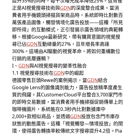
提升35%的同時，每千次曝光成本降低25%。這背後
正是AI視覺搜尋技術與
GDN
的深度整合成果。當消
費者用手機鏡頭掃描貨架商品時，系統即時比對數百
萬張產品圖像，觸發情境化廣告投放——這種「所見
即所得」的互動模式，正引發展示廣告領域的典範轉
移。根據Google最新研究，帶有購買意圖的視覺搜
尋已佔
GDN
互動總量的27%，且年增長率高達
300%。這場由AI驅動的視覺革命，將如何重構數位
行銷的底層邏輯？
I、
GDN
與AI視覺搜尋的變革性融合
1.1 視覺搜尋技術在
GDN
中的崛起
德國零售巨頭Rewe的案例揭示，當
GDN
結合
Google Lens的圖像識別能力，廣告投放精準度產生
質的飛躍。其CustomerCloud平台整合3,700家門市
的即時交易數據，當消費者用手機掃描促銷傳單上的
咖啡機圖片，系統能在0.3秒內比對數據庫中
2,000+款相似商品，並透過
GDN
投放包含門市庫存
狀態的動態廣告。這種「視覺觸發—情境投放」的閉
環，使得廣告轉換率較傳統文字搜尋提升4.2倍。Pia