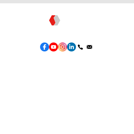
Topkee —— 您的全棧行銷合作夥伴
服務
效益型Google廣告服務
效益型Meta廣告服務
LeadGeneration廣告服務
營銷網頁製作
智能素材優化
產品
Weber Web builder
TTO CDP 營銷歸因