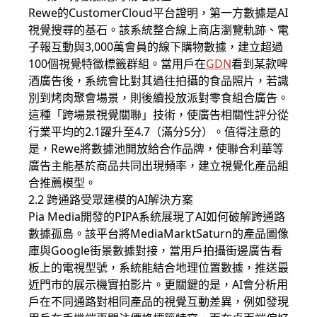
Rewe的CustomerCloud平台證明，第一方數據是AI
視覺搜尋的基石。該系統整合線上商店瀏覽軌跡、電
子報互動與3,000萬會員的線下購物數據，建立超過
100個視覺特徵標籤群組。當用戶在
GDN
看到某款啤
酒廣告後，系統會比對其過往拍攝的食品照片，若識
別到烤肉聚會場景，則後續投放派對零食組合廣告。
這種「跨場景視覺關聯」技術，使廣告相關性評分從
行業平均的2.1躍升至4.7（滿分5分）。值得注意的
是，Rewe將數據池開放給合作品牌，使聯合利華等
廣告主能基於商品共同出現頻率，建立視覺化產品組
合推薦模型。
2.2 跨通路受眾建模的AI解決方案
Pia Media開發的PIPA系統展現了AI如何破解跨通路
數據孤島。該平台將MediaMarktSaturn的產品圖像
庫與Google街景數據對接，當用戶拍攝街邊廣告看
板上的電視型號，系統能結合地理位置數據，推送最
近門市的展示機實拍影片。更關鍵的是，AI會分析用
戶在不同通路對相同產品的視覺互動差異，例如發現