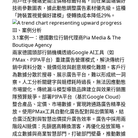
用戶在手機端更關注價格標籤特寫，而在桌面端偏好
技術參數圖表，據此動態調整廣告素材優先級。這種
「跨裝置視覺偏好建模」使轉換成本降低29%。
III、案例分析
3.1案例一：德國數位行銷代理商Pia Media & The
Boutique Agency
兩家德國頭部行銷機構透過Google AI工具（如
PMax、PIPA平台）重建廣告營運模式，解決傳統行
銷中資料分散、競價低效與創意規模化難題。客戶行
為數據分散於搜尋、展示廣告平台，難以形成統一洞
察。人工分析關鍵字與競標耗時過長，無法因應動態
市場變化。傳統漏斗模型導致品牌建立與效果行銷團
隊預算競爭。部署PIPA平台（基於Google Cloud）
整合產品、定價、市場數據，實現跨通路廣告精準投
放。使用PMax工具自動化廣告配對與出價策略，結
合廣泛配對與智慧出價提升廣告效率。廣告中採用兩
階段AI競價：先篩選高轉換潛客，再優化投放策略。
成立數據與商業智慧部門，打破部門壁壘，推動數據