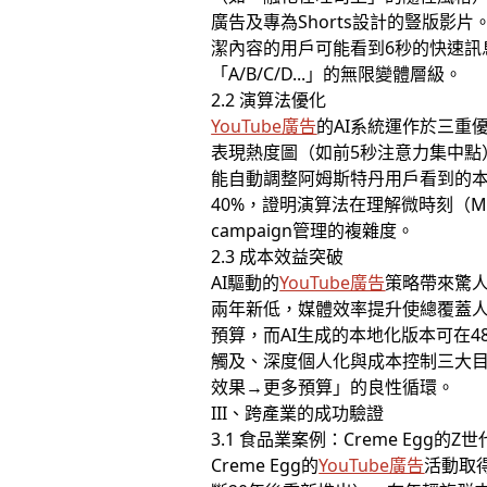
廣告及專為Shorts設計的豎版
潔內容的用戶可能看到6秒的快速訊
「A/B/C/D...」的無限變體層級。
2.2 演算法優化
YouTube廣告
的AI系統運作於三重
表現熱度圖（如前5秒注意力集中點）
能自動調整阿姆斯特丹用戶看到的本
40%，證明演算法在理解微時刻（M
campaign管理的複雜度。
2.3 成本效益突破
AI驅動的
YouTube廣告
策略帶來驚人
兩年新低，媒體效率提升使總覆蓋人數
預算，而AI生成的本地化版本可在
觸及、深度個人化與成本控制三大
效果→更多預算」的良性循環。
III、跨產業的成功驗證
3.1 食品業案例：Creme Egg的Z
Creme Egg的
YouTube廣告
活動取