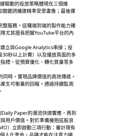
數據驅動的投放策略體現在三個維
、網站和關鍵詞構建精準受眾畫像；最後運
的完整服務。這種端到端的製作能力確
其擅長把握YouTube平台的內
ogle Analytics串接；投
看30秒以上計費）以及播放頁面的多
鍵指標，從預算優化、轉化質量等多
的同時，實現品牌價值的高效傳遞。
都產生可衡量的回報。通過持續監測
。
ily Paper的潮流快速響應，再到
標與用戶價值。對於準備擁抱這股浪
MO）立即啟動三項行動：審計現有
場個人化革命，品牌才能在注意力稀