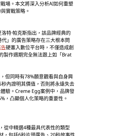
鍵戰場。本文將深入分析AI如何重塑
勢與實戰策略。
夏洛特·帕克斯指出，該品牌經典的
時代」的廣告策略存在三大根本問
廣告
硬塞入數位平台時，不僅造成創
的製作週期完全無法跟上如「Brat
告，但同時有78%願意觀看與自身興
5秒內證明其價值，否則將永遠失去
。Creme Egg案例中，品牌發
5%，凸顯個人化策略的重要性。
格，從中精選4種最具代表性的類型
材，包括6秒片頭廣告、20秒故事性