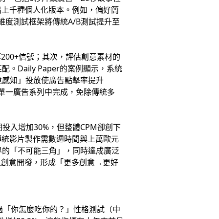
合出上千種個人化版本。例如，偏好簡
度測試框架將傳統A/B測試提升至
200+信號；其次，評估創意素材的
aily Paper的案例顯示，系統
境感知」投放使廣告點擊率提升
都在單一廣告系列中完成，免除傳統多
期投入增加30%，但整體CPM卻創下
—傳統影片製作需數週時間與上萬歐元
銷界的「不可能三角」，同時達成廣泛
入創意開發，形成「更多創意→更好
過「你怎麼吃你的？」性格測試（中