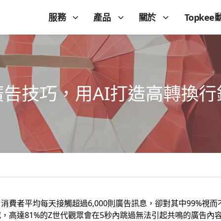
服務
產品
關於
Topkee
be廣告技巧，用AI打造高轉換
消費者平均每天接觸超過6,000則廣告訊息，卻對其中99%視
，高達81%的Z世代觀眾會在5秒內跳過無法引起共鳴的廣告內