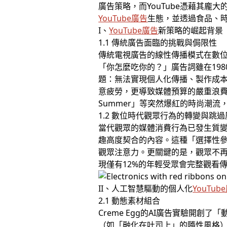
廣告策略，而YouTube憑藉其龐
YouTube廣告
生態，並透過食品、
I、
YouTube廣告
新策略的崛起背景
1.1 傳統廣告面臨的挑戰與侷限性
傳統電視廣告的線性傳播模式在數位時
「你怎麼吃你的？」廣告詞雖在19
題：無法實現個人化傳播、製作成
意疲勞，更導致媒體預算的嚴重浪費。荷
Summer」等突然爆紅的時尚潮
1.2 數位時代觀眾行為的轉變與跳
當代觀眾的媒體消費行為已發生質變。
趣高度契合的內容。這種「選擇性
觀眾注意力。更關鍵的是，觀眾不再
現僅有12%的年輕受眾會完整觀看
II、人工智慧驅動的個人化
YouTub
2.1 動態素材組合
Creme Egg的AI廣告實驗開
（如「融化在吐司上」的隨性風格）