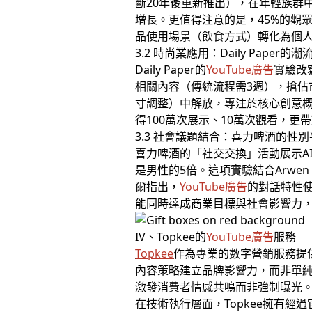
斷20年後重新推出），在年輕族群
增長。更值得注意的是，45%的觀
品使用場景（飲食方式）轉化為個
3.2 時尚業應用：Daily Paper
Daily Paper的
YouTube廣告
實驗改
相關內容（傳統流程需3週），搶佔
寸調整）中解放，專注於核心創意
得100萬次展示、10萬次觀看，更
3.3 社會議題結合：喜力啤酒的性
喜力啤酒的「社交交換」活動展示A
是男性的5倍。這項實驗結合Arwe
爾指出，
YouTube廣告
的對話特性
能同時達成商業目標與社會影響力
IV、Topkee的
YouTube廣告
服務
Topkee
作為專業的數字營銷服務提
內容策略建立品牌影響力，而非單純
激發消費者情感共鳴而非強制曝光
在技術執行層面，Topkee擁有