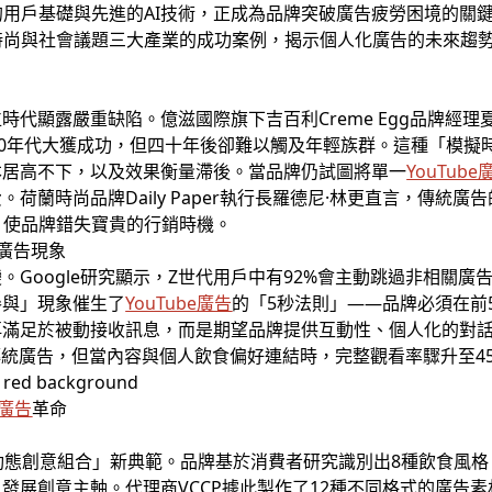
大的用戶基礎與先進的AI技術，正成為品牌突破廣告疲勞困境的關
時尚與社會議題三大產業的成功案例，揭示個人化廣告的未來趨
代顯露嚴重缺陷。億滋國際旗下吉百利Creme Egg品牌經理
80年代大獲成功，但四十年後卻難以觸及年輕族群。這種「模擬
本居高不下，以及效果衡量滯後。當品牌仍試圖將單一
YouTube
蘭時尚品牌Daily Paper執行長羅德尼·林更直言，傳統廣告
流，使品牌錯失寶貴的行銷時機。
過廣告現象
Google研究顯示，Z世代用戶中有92%會主動跳過非相關廣
參與」現象催生了
YouTube廣告
的「5秒法則」——品牌必須在前
滿足於被動接收訊息，而是期望品牌提供互動性、個人化的對話體驗
傳統廣告，但當內容與個人飲食偏好連結時，完整觀看率驟升至4
e廣告
革命
創了「動態創意組合」新典範。品牌基於消費者研究識別出8種飲食風
發展創意主軸。代理商VCCP據此製作了12種不同格式的廣告素