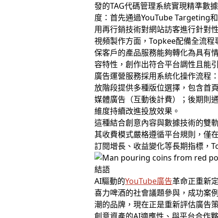
發的TAG代碼管理系統實現精準數
度：首先通過YouTube Targe
用再行銷技術對網站訪客進行針對
視頻製作方面，Topkee配備全
保客戶的產品服務能夠轉化為具有情
容特性，創作出符合平台調性且能
廣告運營服務採用系統化操作流程：初期
放階段提供多種版位選擇，包含首頁固
媒體廣告（互動後計費）；後期則
維度持續改進投放效果。
這種結合創意內容與數據技術的雙軌策
其收費模式嚴格遵循平台規則，僅
訂閱增長、收益變化等長期指標，T
結語
AI驅動的
YouTube廣告
革命正重新定
喜力啤酒的社會議題參與，成功案
潮的品牌，現在正是重新評估廣告策
創意資產的AI適應性、與平台合作