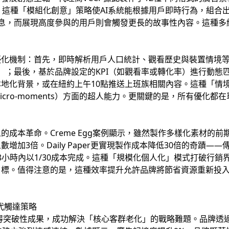
影片。這種「模組化創意」策略使AI系統能根據用戶即時行為，組
息，而展現高度參與的用戶則會觸發更長的故事性內容。這種多維
優化機制：首先，即時解析用戶人口統計、觀看歷史與裝置情境等
；最後，基於品牌設定的KPI（如觀看率或轉化率）進行動態匹配。D
地化背景，或在紐約上午10點推送上班族相關內容。這種「情
icro-moments）方面的超人能力。更關鍵的是，所有優化
的成本革命。Creme Egg案例顯示，雖然製作多樣化素材的前
增加3倍。Daily Paper更實現製作成本降低30倍的奇蹟—
48小時內以1/30成本完成。這種「規模化個人化」模式打破行
目標。值得注意的是，這種效率提升允許品牌將節省資源重新投
世代觸達策略
得突破性成果，成功解決「核心客群老化」的戰略難題。品牌透