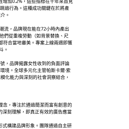
增加0.2%，這些指標在十年來首見
抗跳過行為。這種成功關鍵在於將產
媒介。
的潮流，品牌現在能在72小時內產出
將他們從重複勞動（如背景替換、尺
都符合當地審美。專案上線兩週即獲
漏斗。
帳號，品牌揭露女性收到的負面評論
路環境。全球多元化主管帕斯卡爾·索
規模化能力與深刻的社會洞察結合，
理念，專注於通過簡潔而富有創意的
勢的深刻理解，即真正有效的廣告應當
片形式構建品牌形象。團隊通過自主研