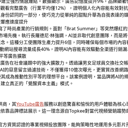
中建立強烈情感連結。數據顯示，廣告記憶度提升9%，品牌顯著性
眾觀看完整廣告（行業平均僅12%），證明個人化內容能有效對
人身份認同的一部分，使巧克力從單純的甜點升華為自我表達的
的潮流響應速度提升
寫了時尚產業的行銷規則。面對「Brat Summer」等突然爆紅
市場先機。執行長羅德尼·林強調，AI並非取代創意團隊，而是
概念。這種分工使團隊生產力提升6倍，同時確保每個市場的內容
帶動網站搜尋流量成長40%，證明AI內容能有效驅動全渠道行銷
別平等廣告擴散
I廣告在社會議題中的強大擴散力。透過讓男女足球員交換社交
n AI的惡意留言過濾技術，不僅獲得10億次曝光，更實質改善網
使其成為推動性別平等的理想平台。該案例證明，當品牌將AI的
，建立真正的「覺醒資本主義」模式。
供商，其
YouTube廣告
服務以創造驚喜和愉悅的用戶體驗為核心
依靠品牌標誌展示。這一理念源自Topkee對當代視頻營銷趨
。
經過官方資質認證的專業視頻投放團隊，能夠策略性地運用多元影