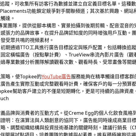
據追蹤，可收集所有訪客行為數據並建立自定義目標名單。這種
ting和Placements功能鎖定競爭對手關聯頻道；其次基於興趣
性觸達。
流程專業團隊，提供從腳本構思、實景拍攝到後期剪輯、配音混音
感張力的品牌故事，在提升品牌認知度的同時增強用戶互動。團隊尤
引發受眾共鳴的視頻素材。
通過TTO工具進行廣告目標設定與賬戶配置，包括轉換追蹤建立與Go
定橫幅廣告（按點擊計費）、TrueView串流內影片廣告（觀
通過專業數據分析團隊解讀觀看次數、觀看時長、受眾畫像等關
略，使Topkee的
YouTube廣告
服務能夠在精準觸達目標客群
在廣告產生實際互動或完整觀看時計費，確保客戶的每一分預算
opkee幫助客戶建立的不僅是短期轉化，更是可持續的品牌資產
義品牌與消費者的互動方式。從Creme Egg的個人化飲食風格到Da
例證明：在演算法與人類創意的協同下，廣告能同時達成商業目
略、調整組織結構與投資技術基建的關鍵時刻。建議行銷長（C
夥伴開展試點項目、培養團隊的數據與AI素養。唯有積極擁抱這