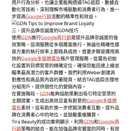
用戶行為分析，也讓企業能夠透過TAG追踪、數據自
動化等技術，深刻理解市場脈動和消費者行為，進一
步提高
Google行銷
活動的精準性和效益。
三、提升品牌忠誠度的GDN技巧
使用
GDN
進行
Google再行銷
是提升品牌忠誠度的強
效策略，這項服務從多個層面進行，無論在精確性還
是方案的執行效率上都極具成效。首要步驟是運用高
效的
Google多媒體廣告
賬戶管理服務，從廣告初始
化設置到目標受眾的精確定位，確保您能迅速上線並
瞄準最具潛力的客戶群體。我們利用Weber創建具
對應性和高品質內容的著陸頁，結合TAG追踪合理地
分組用戶，提供個性化的營銷內容。
在實施階段，
GDN
能夠協助策劃出吸引特定受眾的
主題提案，生成出高效且富有創意的
Google多媒體
廣告
素材。這有助於進一步挖掘消費者互動，提升品
牌在消費者心中的地位，並鼓勵重複購買。
Tira Beauty的成功案例顯示，利用
GDN
和
Google再
行銷
策略的結合，能在加強品牌忠實度的同時，有效