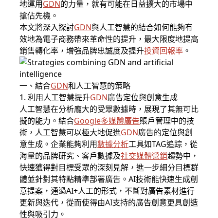
地運用
GDN
的力量，就有可能在日益擴大的市場中
搶佔先機。
本文將深入探討
GDN
與人工智慧的結合如何能夠有
效地為電子商務帶來革命性的提升，最大限度地提高
銷售轉化率，增強品牌忠誠度及提升
投資回報率
。
一、結合
GDN
和人工智慧的策略
1. 利用人工智慧提升
GDN
廣告定位與創意生成
人工智慧在分析龐大的受眾數據時，展現了其無可比
擬的能力。結合
Google多媒體廣告
賬戶管理中的技
術，人工智慧可以極大地促進
GDN
廣告的定位與創
意生成。企業能夠利用
數據分析
工具如TAG追踪，從
海量的品牌研究、客戶數據及
社交媒體營銷
趨勢中，
快速獲得對目標受眾的深刻見解，進一步細分目標群
體並針對其特點精準部署廣告。AI技術能快速生成創
意提案，通過AI+人工的形式，不斷對廣告素材進行
更新與迭代，從而使得由AI支持的廣告創意更具創造
性與吸引力。