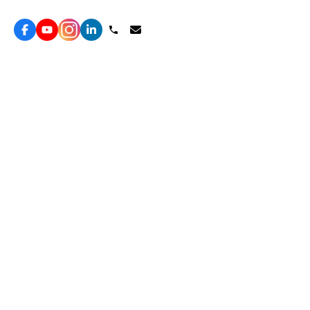
Topkee —— 您的全棧行銷合作夥伴
服務
效益型Google廣告服務
營銷增長方案
效益型Meta廣告服務
免費營銷診斷
LeadGeneration廣告服務
網站轉化提升
線索增長引擎
ROAS 分析
廣告效益管理
自然流量增長
ROAS提升
客戶留存營銷
Agent