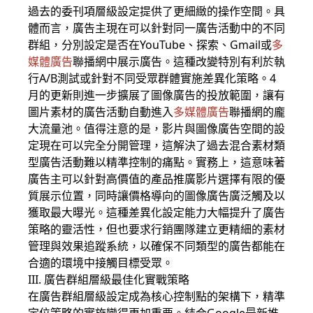
過去的委刊項層級設定提供了更細緻的操作空間。具
體而言，廣告主現在可以針對同一廣告活動中的不同
群組，分別設定是否在YouTube、探索、Gmail或
多
媒體廣告
聯播網中展示廣告。這種改變特別有利於執
行A/B測試或針對不同受眾群體實施差異化策略。4
月的更新則進一步擴展了圖像廣告的投放範圍，讓有
圖片素材的廣告活動自動進入
多媒體廣告
聯播網的龐
大流量池。值得注意的是，影片與圖像廣告空間的設
定現在可以完全分開管理，這解決了過去混合素材類
型廣告活動難以精準控制的痛點。實務上，這意味著
廣告主可以針對高價值的產品推廣影片選擇有限的優
質展示位置，同時讓價格導向的圖像廣告廣泛觸及以
獲取最大曝光。這種差異化設定能力大幅提升了廣告
策略的靈活性，但也要求行銷團隊建立更精細的素材
管理與效果追蹤系統，以確保不同類型的廣告都能在
合適的環境中接觸目標受眾。
III. 廣告群組層級最佳化實戰策略
在廣告群組層級設定成為核心控制點的架構下，精準