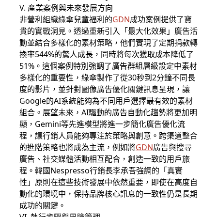
V. 產業案例與未來發展方向
非營利組織綠傘兒童福利的
GDN
成功案例提供了寶
貴的實戰洞見。透過重新引入「最大化效果」廣告活
動並結合多樣化的素材策略，他們實現了定期捐款轉
換率544%的驚人成長，同時將每次獲取成本降低了
51%。這個案例特別強調了廣告群組層級設定中素材
多樣化的重要性，綠傘製作了從30秒到2分鐘不同長
度的影片，並針對圖像廣告優化關鍵訊息呈現，讓
Google
的AI系統能夠為不同用戶選擇最有效的素材
組合。展望未來，AI驅動的廣告自動化趨勢將更加明
顯，Gemini等先進模型將進一步簡化廣告優化流
程，讓行銷人員能夠專注於策略與創意。跨渠道整合
的進階策略也將成為主流，例如將
GDN
廣告與搜尋
廣告、社交媒體活動相互配合，創造一致的用戶旅
程。韓國Nespresso行銷長李承吾強調的「真實
性」原則在這些技術發展中依然重要，即使在高度自
動化的環境中，保持品牌核心訊息的一致性仍是長期
成功的關鍵。