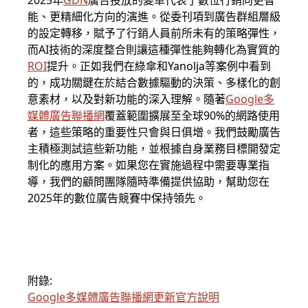
2025年
GDN
廣告投放的變革代表了數位行銷向更智
能、更精細化方向的演進。從委刊項到廣告群組層級
的設定轉移，賦予了行銷人員前所未有的策略彈性，
而AI技術的深度整合則讓這種彈性能夠轉化為實質的
ROI
提升。正如我們在綠傘和Yanolja等案例中看到
的，成功關鍵在於結合數據驅動的決策、多樣化的創
意素材，以及對新功能的深入理解。隨著
Google多
媒體廣告聯播網
覆蓋範圍擴展至全球90%的網路使用
者，這些策略的重要性只會與日俱增。我們鼓勵廣告
主積極測試這些新功能，並根據自身業務目標開發定
制化的應用方案。如果您在實施過程中需要專業指
導，我們的顧問團隊隨時準備提供協助，幫助您在
2025年的數位廣告競賽中保持領先。
附錄:
Google多媒體廣告聯播網更新官方說明