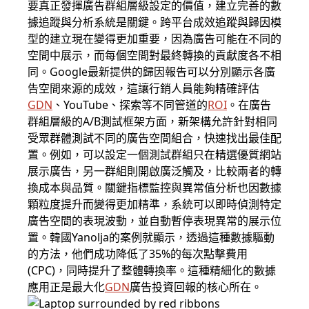
要真正發揮廣告群組層級設定的價值，建立完善的數
據追蹤與分析系統是關鍵。跨平台成效追蹤與歸因模
型的建立現在變得更加重要，因為廣告可能在不同的
空間中展示，而每個空間對最終轉換的貢獻度各不相
同。Google最新提供的歸因報告可以分別顯示各廣
告空間來源的成效，這讓行銷人員能夠精確評估
GDN
、YouTube、探索等不同管道的
ROI
。在廣告
群組層級的A/B測試框架方面，新架構允許針對相同
受眾群體測試不同的廣告空間組合，快速找出最佳配
置。例如，可以設定一個測試群組只在精選優質網站
展示廣告，另一群組則開啟廣泛觸及，比較兩者的轉
換成本與品質。關鍵指標監控與異常值分析也因數據
顆粒度提升而變得更加精準，系統可以即時偵測特定
廣告空間的表現波動，並自動暫停表現異常的展示位
置。韓國Yanolja的案例就顯示，透過這種數據驅動
的方法，他們成功降低了35%的每次點擊費用
(CPC)，同時提升了整體轉換率。這種精細化的數據
應用正是最大化
GDN
廣告投資回報的核心所在。