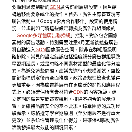
VI. 執行步驟與風險管理
要順利過渡到新的
GDN
廣告群組層級設定，帳戶結
構遷移需要系統化的操作。首先，廣告主應審查現有
廣告活動中「Google影片合作夥伴」設定的使用情
況，並規劃如何將這些設定轉換為廣告群組層級的
「
Google多媒體廣告聯播網
」控制。對於包含圖像
素材的廣告活動，特別需要注意4月更新後這些廣告
將自動進入
GDN
圖像廣告空間，除非在群組層級明
確排除。常見的設定錯誤包括過度細分廣告群組導致
學習期延長，或是忽略不同素材類型的最佳化得分差
異。為避免這些問題，建議先進行小規模測試，監控
關鍵指標穩定後再全面推廣。政策合規性檢查也變得
更加重要，因為廣告將展示在更廣泛的網站和應用程
式上，必須確保所有素材符合
GDN
的內容規範。建
立定期的廣告空間審查機制，排除不適合的展示位
置，是維持品牌安全的基本要求。綠傘團隊的成功經
驗顯示，嚴格遵守學習期原則（至少兩週不進行重大
更改）並系統性管理最佳化得分，是確保AI驅動廣告
活動發揮最大效能的關鍵因素。