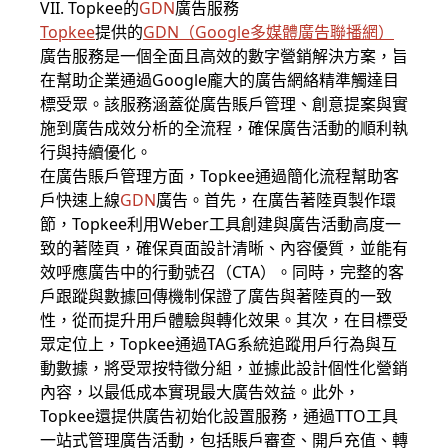
VII. Topkee的
GDN
廣告服務
Topkee
提供的
GDN
（
Google多媒體廣告
聯播網）
廣告服務是一個全面且高效的數字營銷解決方案，旨
在幫助企業通過Google龐大的廣告網絡精準觸達目
標受眾。該服務涵蓋從廣告賬戶管理、創意提案與實
施到廣告成效分析的全流程，確保廣告活動的順利執
行與持續優化。
在廣告賬戶管理方面，Topkee通過簡化流程幫助客
戶快速上線
GDN
廣告。首先，在廣告著陸頁製作環
節，Topkee利用Weber工具創建與廣告活動高度一
致的著陸頁，確保頁面設計清晰、內容優質，並能有
效呼應廣告中的行動號召（CTA）。同時，完整的客
戶跟蹤與數據回傳機制保證了廣告與著陸頁的一致
性，從而提升用戶體驗與轉化效果。其次，在目標受
眾定位上，Topkee通過TAG系統追蹤用戶行為與互
動數據，將受眾按特徵分組，並據此設計個性化營銷
內容，以最低成本實現最大廣告效益。此外，
Topkee還提供廣告初始化設置服務，通過TTO工具
一站式管理廣告活動，包括賬戶審查、開戶充值、轉