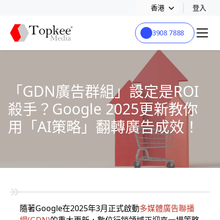
香港
登入
3908 7888
「GDN廣告群組」設定是ROI
殺手？Google 2025更新教你
用「AI策略」翻轉廣告成效！
隨著Google在2025年3月正式啟動
多媒體廣告聯播