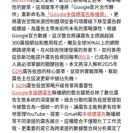
網(GDN)
的重大更新，數位行銷領域正迎來一場策略
性的變革。這項變革不僅將「Google影片合作夥
伴」重新命名為
「
Google多媒體廣告聯播網
」
，更
將廣告空間來源控制選項從委刊項層級下移至廣告群
組層級，為廣告主帶來前所未有的策略彈性。根據
Google官方數據，這次整合將讓廣告主透過超過
300萬個網站和應用程式，觸及全球90%以上的網際
網路使用者。在AI技術快速發展的背景下，如何善用
這些新功能提升廣告投資回報率(
ROI
)，已成為行銷
人員必須掌握的關鍵技能。本文將深入解析2025年
GDN
廣告投放的核心變革，並提供實戰策略，幫助
廣告主在這波更新中搶佔先機。
I.
GDN
廣告投放策略升級背景與重要性
Google多媒體廣告
聯播網的整合趨勢反映了數位廣
告生態系統的深度變革。過去分散的廣告投放管道如
今被整合為一個統一的平台，讓廣告主能夠更有效率
地管理YouTube、探索、Gmail和
多媒體廣告
聯播網
等不同渠道的廣告展示。這種整合不僅簡化了工作流
程，更重要的是它為跨渠道的數據整合與分析奠定了