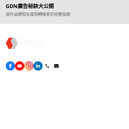
GDN廣告秘訣大公開
提升品牌知名度與轉換率的完整指南
Topkee —— 您的全棧行銷合作夥伴
服務
效益型Google廣告服務
營銷增長方案
效益型Meta廣告服務
免費營銷診斷
LeadGeneration廣告服務
網站轉化提升
線索增長引擎