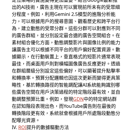
定位策略的實施變得更加重要。結合Google最新推
出的AI技術，廣告主現在可以實現前所未有的受眾細
分程度。例如，利用Gemini 2.5模型的進階分析能
力，可以根據用戶的搜尋意圖、觀看歷史和跨平台行
為，建立動態的受眾分群。這些分群可以對應到不同
的廣告群組，並分別設定最合適的廣告空間組合。在
素材組合優化方面，動態調整影片與圖像比例的能力
讓廣告主可以根據不同平台的用戶偏好配置資源。數
據顯示，在行動裝置上，垂直格式的短影片通常表現
最佳，而桌面用戶則對橫幅圖像廣告反應更好。透過
在群組層級分別設定這些偏好，可以顯著提升點擊率
和轉換率。預算分配邏輯也因這次更新而變得更具策
略性，基於轉換路徑的智能調配讓AI系統能夠識別哪
些廣告空間在用戶決策過程的特定階段最有效，並自
動調整預算比重。例如，發現
GDN
中的特定網站群
在認知階段表現出色，而YouTube廣告則在最後的
轉換階段更有效，系統就會根據用戶所處階段動態分
配曝光資源。
IV.
ROI
提升的數據驅動方法