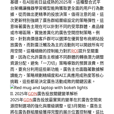
基礎。在AI技術日益成熟的2025年，這種整合式平
台架構讓機器學習模型能夠獲取更全面的用戶行為數
據，從而做出更精準的投放決策。值得注意的是，這
次更新特別強調了廣告群組層級設定的策略彈性，這
意味著廣告主現在可以針對不同的受眾群體、產品線
或市場區隔，實施差異化的廣告空間控制策略。例
如，針對高價值客戶群可以選擇在優質發布商網站投
放廣告，而對廣泛觸及為主的活動則可以開啟所有可
用空間。這種細緻的控制能力對於
ROI
提升至關重
要，因為它允許廣告主根據不同群體的轉換潛力調整
資源分配，避免「一刀切」策略導致的預算浪費。然
而，要充分利用這些新功能，廣告主也面臨著數據解
讀能力、策略規劃精細度和AI工具應用成熟度等核心
挑戰，這些都是決定廣告活動成敗的關鍵因素。
II. 2025年
GDN
廣告投放關鍵變革解析
2025年
GDN
廣告投放最實質的變革在於廣告空間來
源控制選項的強化與層級調整。從3月開始，廣告主
將在廣告群組層級獲得完整的展示位置控制權，這比