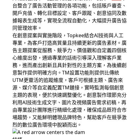
台整合了廣告活動管理的各項功能，包括賬戶審查、
開戶充值、轉化目標設定、客戶跟蹤、創意協同及數
據報表生成等，實現全流程自動化，大幅提升廣告協
同管理效率。
在創意提案與實施階段，Topkee結合AI技術與人工
專業，為客戶打造高質量且持續更新的廣告素材。廣
告主題提案從服務、競爭力、價值觀和自定義四個核
心維度出發，通過專業的話術引導深入理解客戶業
務，進而產出創新且具針對性的主題方案，為後續創
意製作提供明確方向。TM設置功能則提供比傳統
UTM更靈活的追蹤維度，客戶可根據主題、廣告來
源、媒介等自定義配置TM鏈接，實時監測每個創意
主題的表現，便於快速調整優化。創意製作環節充分
利用AI技術生成文字、圖片及視頻廣告需求初稿，再
由專業設計團隊進行精細化處理，確保成品既符合市
場趨勢，又能鮮明體現品牌特色，幫助客戶在競爭激
烈的數位廣告環境中脫穎而出。