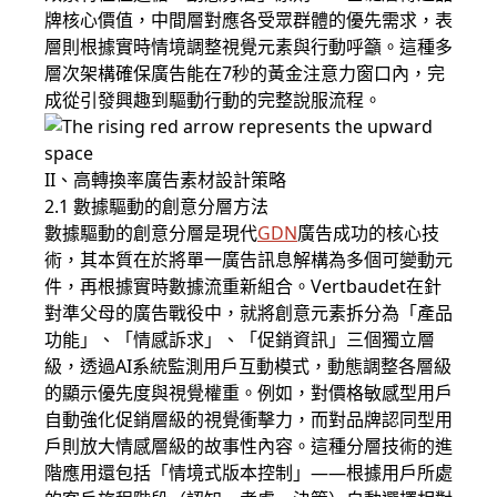
牌核心價值，中間層對應各受眾群體的優先需求，表
層則根據實時情境調整視覺元素與行動呼籲。這種多
層次架構確保廣告能在7秒的黃金注意力窗口內，完
成從引發興趣到驅動行動的完整說服流程。
II、高轉換率廣告素材設計策略
2.1 數據驅動的創意分層方法
數據驅動的創意分層是現代
GDN
廣告成功的核心技
術，其本質在於將單一廣告訊息解構為多個可變動元
件，再根據實時數據流重新組合。Vertbaudet在針
對準父母的廣告戰役中，就將創意元素拆分為「產品
功能」、「情感訴求」、「促銷資訊」三個獨立層
級，透過AI系統監測用戶互動模式，動態調整各層級
的顯示優先度與視覺權重。例如，對價格敏感型用戶
自動強化促銷層級的視覺衝擊力，而對品牌認同型用
戶則放大情感層級的故事性內容。這種分層技術的進
階應用還包括「情境式版本控制」——根據用戶所處