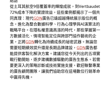
結語
從土耳其航空9倍覆蓋率的輝煌成就，到Vertbaudet
72%成本下降的實證效益，這些案例都揭示了一個共
同真理：現代
GDN
廣告已遠超越傳統展示版位的概
念，進化為整合數據科學、行為心理學與AI演算法的
戰略平台。在隱私權意識高漲的時代，那些掌握第一
方數據活化、情境智能定位與跨部門協作藝術的企
業，正將
GDN
轉化為持續成長的祕密武器。無論您
需要短期績效提升還是長期品牌建設，
GDN
廣告都
能提供客製化解決方案。建議您從今天列出的五項實
戰行動開始，逐步建構數據驅動的廣告生態系。若需
要更深入的策略診斷或技術實施支援，歡迎聯繫專業
的廣告顧問團隊，讓我們協助您在這場數位行銷革命
中贏得先機。