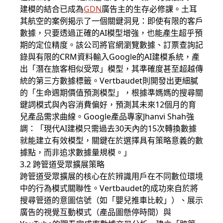
建模的結合已成為
GDN
廣告主的生存必修課。土耳
其航空的案例揭示了一個關鍵洞見：即使有限的客戶
數據，只要透過正確的AI模型增強，也能產生超乎預
期的定位精度。該公司將官網瀏覽數據、訂票查詢記
錄與有限的CRM資料輸入Google的AI建模系統，產
出「潛在旅客相似受眾」模型，其準確度甚至超越傳
統的第三方數據標籤。Vertbaudet則開發出更細膩
的「生命週期價值預測模型」，根據準媽媽的搜尋關
鍵詞模式與內容消費偏好，預測其未來12個月的育
兒產品需求曲線。Google產品專家Jhanvi Shah強
調：「現代AI建模只需過去30天內的15次轉換數據
就能建立有效模型，關鍵在於選擇具有策略意義的數
據點，而非追求數據量規模。」
3.2 跨管道受眾擴展策略
跨管道受眾擴展的核心在於辨識用戶在不同數位環境
中的行為模式關聯性。Vertbaudet的成功來自於將
搜尋管道的意圖信號（如「嬰兒推車比較」）、展示
廣告的視覺互動模式（產品圖懸停時間）與