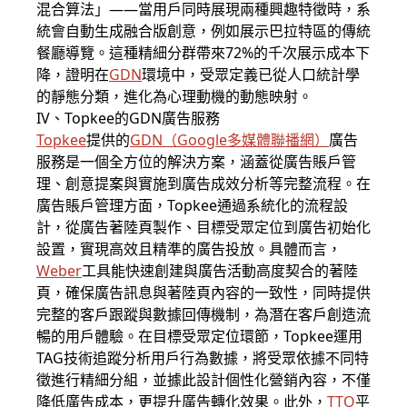
混合算法」——當用戶同時展現兩種興趣特徵時，系
統會自動生成融合版創意，例如展示巴拉特區的傳統
餐廳導覽。這種精細分群帶來72%的千次展示成本下
降，證明在
GDN
環境中，受眾定義已從人口統計學
的靜態分類，進化為心理動機的動態映射。
IV、Topkee的GDN廣告服務
Topkee
提供的
GDN
（
Google多媒體聯播網
）
廣告
服務是一個全方位的解決方案，涵蓋從廣告賬戶管
理、創意提案與實施到廣告成效分析等完整流程。在
廣告賬戶管理方面，Topkee通過系統化的流程設
計，從廣告著陸頁製作、目標受眾定位到廣告初始化
設置，實現高效且精準的廣告投放。具體而言，
Weber
工具能快速創建與廣告活動高度契合的著陸
頁，確保廣告訊息與著陸頁內容的一致性，同時提供
完整的客戶跟蹤與數據回傳機制，為潛在客戶創造流
暢的用戶體驗。在目標受眾定位環節，Topkee運用
TAG技術追蹤分析用戶行為數據，將受眾依據不同特
徵進行精細分組，並據此設計個性化營銷內容，不僅
降低廣告成本，更提升廣告轉化效果。此外，
TTO
平