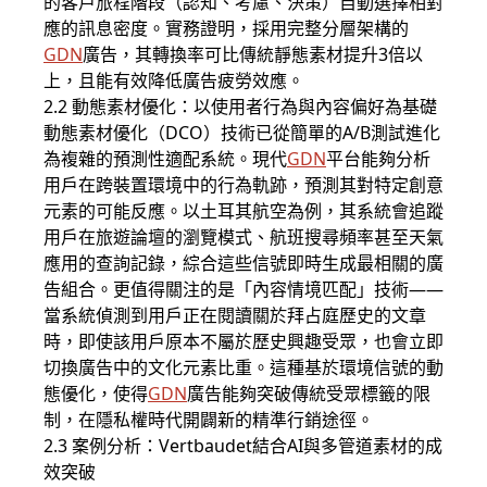
的客戶旅程階段（認知、考慮、決策）自動選擇相對
應的訊息密度。實務證明，採用完整分層架構的
GDN
廣告，其轉換率可比傳統靜態素材提升3倍以
上，且能有效降低廣告疲勞效應。
2.2 動態素材優化：以使用者行為與內容偏好為基礎
動態素材優化（DCO）技術已從簡單的A/B測試進化
為複雜的預測性適配系統。現代
GDN
平台能夠分析
用戶在跨裝置環境中的行為軌跡，預測其對特定創意
元素的可能反應。以土耳其航空為例，其系統會追蹤
用戶在旅遊論壇的瀏覽模式、航班搜尋頻率甚至天氣
應用的查詢記錄，綜合這些信號即時生成最相關的廣
告組合。更值得關注的是「內容情境匹配」技術——
當系統偵測到用戶正在閱讀關於拜占庭歷史的文章
時，即使該用戶原本不屬於歷史興趣受眾，也會立即
切換廣告中的文化元素比重。這種基於環境信號的動
態優化，使得
GDN
廣告能夠突破傳統受眾標籤的限
制，在隱私權時代開闢新的精準行銷途徑。
2.3 案例分析：Vertbaudet結合AI與多管道素材的成
效突破