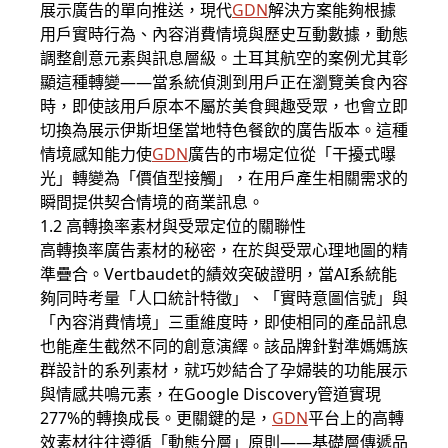
展示廣告的單向推送，現代
GDN
解決方案能夠根據
用戶實時行為、內容消費情境與歷史互動數據，動態
調整創意元素與訊息層級。土耳其航空的案例尤其彰
顯這種轉變——當系統偵測到用戶正在瀏覽美食內容
時，即使該用戶原本不屬於美食興趣受眾，也會立即
切換為展示伊斯坦堡當地特色餐飲的廣告版本。這種
情境感知能力使
GDN
廣告的市場定位從「干擾式曝
光」轉變為「價值型接觸」，在用戶產生相關需求的
瞬間提供契合情境的商業訊息。
1.2 高轉換率素材與受眾定位的關聯性
高轉換率廣告素材的秘密，在於與受眾心理地圖的精
準疊合。Vertbaudet的績效突破證明，當AI系統能
夠同時考量「人口統計特徵」、「實時意圖信號」與
「內容消費情境」三重維度時，即使相同的產品訊息
也能產生截然不同的創意演繹。該品牌針對準媽媽族
群設計的系列素材，就巧妙結合了孕婦裝的功能展示
與情感共鳴元素，在
Google Discovery
管道實現
277%的轉換成長。更關鍵的是，
GDN
平台上的高轉
效素材往往遵循「動態分層」原則——基礎層傳遞品