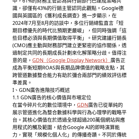
中，61%的財務主管認為與行銷部門已達成策略共
識，卻僅有43%的行銷主管認同此觀點。Google德
國與英國區的《獲利成長調查》進一步顯示，在
2024年7月至8月的訪談中，多位行銷總監直言「短
期目標優先的時代比預期更嚴峻」，但同時強調「這
些目標必須與長期價值取得平衡」。研究建議行銷長
(CMO)應主動與財務部門建立更緊密的協作關係，透
過制定共同的長期成長計劃來化解策略分歧。值得注
意的是，
GDN
（
Google Display Network
）
廣告正
成為平衡短期ROAS與長期品牌價值的戰略支點，其
跨管道數據整合能力有助於彌合兩部門的績效評估標
準差異。
I、
GDN
廣告進階技巧概述
1.1 GDN廣告的核心價值與市場定位
在當今碎片化的數位環境中，
GDN
廣告已從單純的
展示管道進化為整合數據科學與行為心理學的戰略平
台。其核心價值在於透過全球超過200萬個網站與應
用程式的觸及範圍，結合Google AI的即時演算能
力，實現「規模化個人化」的傳播奇蹟。不同於傳統