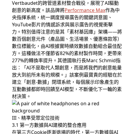
Vertbaudet的跨管道素材整合戰役，展現了AI驅動
創意的新高度。該品牌將
Performance Max
作為中
央指揮系統，統一調度搜尋廣告的關鍵詞意圖、
YouTube影片的情感訴求與展示廣告的視覺衝擊
力。特別值得注意的是其「素材基因庫」架構——將
數百個創意元件（產品圖、生活場景、優惠條款等）
數位標籤化，由AI根據實時績效數據自動組合最佳配
方。這種做法不僅節省82%的素材製作時間，更帶來
277%的轉換率提升。其德國執行長Marc Schmid指
出：「AI不是取代人類創意，而是將我們的創意能量
放大到前所未有的規模。」該案例最寶貴的經驗在於
建立「創意-數據」閉環系統，每個展示印象產生的
互動數據都即時回饋至AI模型，不斷優化下一輪的素
材決策。
III、精準受眾定位技術
3.1 第一方數據與AI建模的整合應用
在第三方Cookie逐漸退場的時代，第一方數據與AI