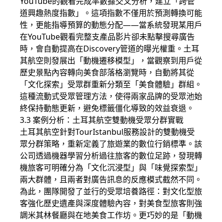
YouTube的觀看完成率數據交叉分析，建立「跨管
道興趣熱度指數」。這項指數不僅用於預測轉換可能
性，更能指導預算的動態分配——當系統發現某用戶
在YouTube觀看完整支產品影片卻未點擊搜尋廣告
時，會自動提高在Discovery管道的曝光權重。土耳
其航空則發展出「動機遷移模型」，當觀察到用戶從
歷史景點內容轉向美食部落格瀏覽時，自動將其從
「文化探索」受眾群重新分類至「美食體驗」群組。
這種流動式受眾管理方法，使得兩家品牌的受眾池始
終保持動態更新，避免標籤僵化導致的效益衰退。
3.3 案例分析：土耳其航空雙動機受眾分群實戰
土耳其航空針對TourIstanbul服務設計的雙動機受
眾分群策略，重新定義了旅遊業的數位行銷標準。該
公司透過機器學習分析過往旅客的數位足跡，發現轉
機旅客可明確分為「文化沉浸型」與「味覺探索型」
兩大群體，且兩者對廣告訊息的反應模式截然不同。
為此，團隊開發了並行的受眾培養路徑：對文化型旅
客強化歷史遺產與深度體驗內容，對美食型旅客則強
調米其林餐廳與在地美食工作坊。更巧妙的是「動機