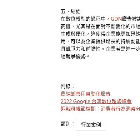
五、結語
在數位轉型的過程中，
GDN
廣告被
商機，尤其是在面對不斷變化的市
生成與優化，這使得企業能更加迅
用，可以為企業提供增長的持續動
具競爭力和前瞻性。企業若需進一
場競爭優勢。
附錄：
農純鄉善用自動化廣告
2022 Google 台灣數位趨勢峰會
迎戰母親節檔期：消費者行為洞察
類別：
行業案例