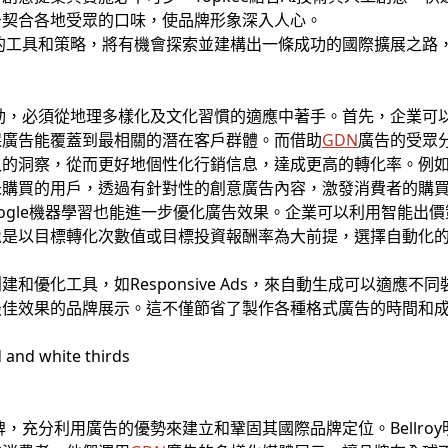
告契合各地受眾的口味，使品牌形象深入人心。
的工具和策略，將有機會探索並建構出一條成功的國際擴展之路
，必須從地理多樣化及文化習慣的適應中著手。首先，企業可以使用
保廣告能覆蓋到最相關的潛在客戶群體。而借助
GDN
廣告的受眾
入的洞察，從而更好地個性化行銷信息，達成更高的轉化率。例
未購買的用戶，透過有針對性的創意廣告內容，激發消費者的購
ogle機器學習也能進一步優化廣告效果。企業可以利用智能出
像是以目標轉化次數值或目標投資報酬率為大前提，選擇自動化
和優化工具，如Responsive Ads，來自動生成可以適應不
最佳效果的品牌展示。這不僅節省了製作各種格式廣告的時間和
件品牌，充分利用廣告的優勢來建立和鞏固其國際品牌定位。Bellr