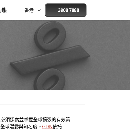
動態
香港
3908 7888
就必須探索並掌握全球擴張的有效策
的全球曝露與知名度。
GDN
依托