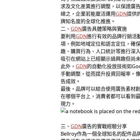
求及文化差異進行調整，以保證廣
總之，企業若能靈活運用
GDN
提供
牌知名度的全球化推進。
二、
GDN
廣告具體策略與實施
要利用
GDN
進行有效的品牌行銷活動
項，例如地域定位和語言定位，確
趣、購買行為、人口統計等進行深
吸引在網站上已經顯示過興趣但尚
此外，
GDN
的自動化投放技術如Go
手動調整，從而提升投資回報率。
告成效。
最後，品牌可以結合使用廣告素材創建
在哪個平台上，消費者都可以看到
現力。
三、
GDN
廣告的實戰經驗分享
Bellroy作為一個全球知名的配