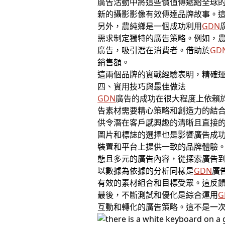
廣告活動中將這些價值傳遞給全球
新的攝影影像有效傳達品牌故事。
另外，農純鄉是一個成功利用
GDN
需求制定獨特的廣告策略。例如，
廣告，吸引潛在消費者。借助於
GD
銷售額。
這兩個品牌的實戰經驗表明，精確
四、實用技巧與最佳做法
GDN
廣告的成功在很大程度上依賴
告素材需要精心策略和創造力的結
供令潛在客戶感興趣的清晰且直接
圖片和標誌的選擇也是影響廣告成
裝置和平台上提供一致的品牌體驗。透過使
態且多元的廣告內容，從探索廣告
以數據為依據的分析同樣是
GDN
廣
有效的素材組合和目標受眾。這反
最後，不斷測試和優化是綜合運用
G
互動和轉化的廣告策略。這不是一