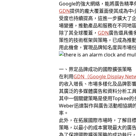
Google的強大網絡，能將廣告
GDN
提供的龐大覆蓋面使其成為中
受度也持續提高，這進一步擴大了
場變遷，推動產品和服務在不同地
除了其全球覆蓋，
GDN
廣告還具備
策性的技術框架與策略，已成為推
用此機會，實現品牌知名度與市場
一、界定品牌成功的國際擴張策略
在利用
GDN（Google Display Net
的收入增長、市場多樣化及品牌影
其廣泛的多媒體廣告和資料分析工
其中一個關鍵策略是使用Topkee
Weber迅速製作與廣告活動相協
率。
此外，在拓展國際市場時，了解目標
策略，以最小的成本實現最大的廣
為了保證國際擴張策略的成功執行，