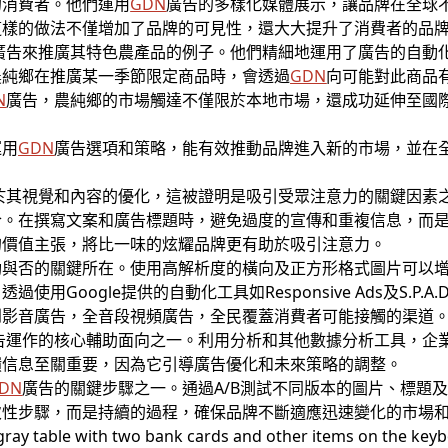
的消費者。他們運用
GDN
廣告的多樣化媒體展示，讓品牌在全球
這樣的做法不僅增加了品牌的可見性，還大大提升了消費者的品
廣告來推廣其特色農產品的例子。他們精細地運用了廣告的自動
農純鄉在推廣某一季節限定商品時，會透過
GDN
向可能對此商品
N
廣告，農純鄉的市場觸達不僅限於本地市場，還成功延伸至國
運用
GDN
廣告選項和策略，能有效推動品牌進入新的市場，並在
於其視覺和內容的優化，這被證明是吸引受眾注意力的關鍵因素
合。在撰寫文案和廣告標題時，避免過度的宣傳和重複信息，而
的價值主張，將比一味的炫耀品牌更有助於吸引注意力。
功與否的關鍵所在。使用高解析度的橫向及正方形格式圖片可以
用Google提供的自動化工具如Responsive Ads及S.P.
到影音廣告，全音段視頻廣告，全民覆蓋消費者可能接觸的渠道
告運作的核心輔助面向之一。利用分析和其他數據分析工具，企
饋信息至關重要，因為它引導廣告優化和未來策略的調整。
DN
廣告的關鍵步驟之一。通過A/B測試不同版本的圖片、標題
次性步驟，而是持續的過程，確保品牌不斷適應迅速變化的市場