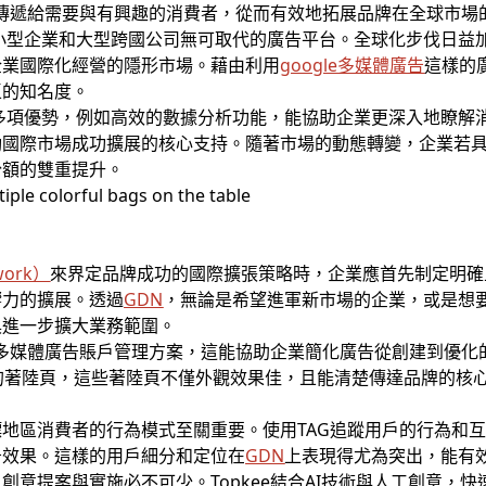
精準傳遞給需要與有興趣的消費者，從而有效地拓展品牌在全球市場
小型企業和大型跨國公司無可取代的廣告平台。全球化步伐日益
企業國際化經營的隱形市場。藉由利用
google多媒體廣告
這樣的
區的知名度。
多項優勢，例如高效的數據分析功能，能協助企業更深入地瞭解
動國際市場成功擴展的核心支持。隨著市場的動態轉變，企業若
份額的雙重提升。
work）
來界定品牌成功的國際擴張策略時，企業應首先制定明確
響力的擴展。透過
GDN
，無論是希望進軍新市場的企業，或是想
具進一步擴大業務範圍。
的多媒體廣告賬戶管理方案，這能協助企業簡化廣告從創建到優化的
調的著陸頁，這些著陸頁不僅外觀效果佳，且能清楚傳達品牌的核
地區消費者的行為模式至關重要。使用TAG追蹤用戶的行為和
告效果。這樣的用戶細分和定位在
GDN
上表現得尤為突出，能有
創意提案與實施必不可少。Topkee結合AI技術與人工創意，