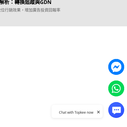
解析：轉換追蹤與GDN
數位行銷效果，增加廣告投資回報率
Topkee
ilder
關於我們
營銷歸因
聯絡我們
能獲客
Topkee動態
Topkee理念
隱私政策
×
Chat with Topkee now