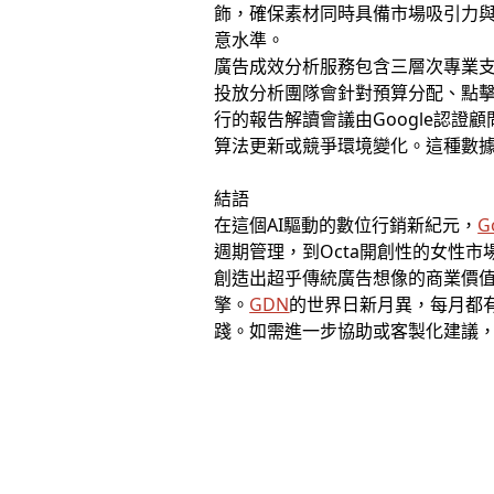
飾，確保素材同時具備市場吸引力
意水準。
廣告成效分析服務包含三層次專業支
投放分析團隊會針對預算分配、點
行的報告解讀會議由Google認
算法更新或競爭環境變化。這種數
結語
在這個AI驅動的數位行銷新紀元，
G
週期管理，到Octa開創性的女性市
創造出超乎傳統廣告想像的商業價
擎。
GDN
的世界日新月異，每月都
踐。如需進一步協助或客製化建議