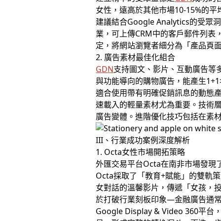
女性，遠高於其他市場10-15%
建議結合Google Analyti
業，可上傳CRM中的客戶郵件列表
定，將網站瀏覽者細分為「產品頁
2. 廣告素材最佳化組合
GDN
支持圖文、影片、互動廣告等多
與功能導向的購物廣告，能產生1+
適合使用帶有明確促銷訊息的動態產
速載入的輕量素材尤為重要。技術
廣告變體。進階優化技巧包括在素材
III、行業成功案例深度解析
1. Octa女性市場開拓策略
外匯交易平台Octa在南非市場發現
Octa採取了「教育+賦能」的雙軌
女對話的溫馨影片，傳遞「女孩，投
於打破行業刻板印象—金融廣告通常
Google Display & Vid