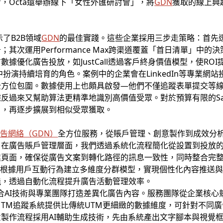
，Octa還舉辦線下「女性外匯研討會」，將
GDN
獲取的線上興
。
了B2B領域
GDN
的最佳實踐。這些企業採用三步走策略：首先
次運用Performance Max跨渠道覆蓋「首日清單」中的決
優化廣告投放，如JustCall透過客戶終身價值模型，使ROI提
中扮演持續培育的角色。案例中的企業會在LinkedIn等專業網
方位包圍。數據使用上也頗具啟發—他們不僅追蹤表單提交等線
反過來又幫助算法更精準地識別高價值受眾。對於預算有限的Sa
戶，再逐步擴展到相似受眾獲取。
廣告
網絡（
GDN
）
全方位服務，從賬戶管理、創意製作到成效分
在廣告賬戶管理層面，我們透過系統化流程簡化從設置到投放的各
業頁面，確保從廣告文案到轉化路徑的訊息一致性，同時整合完
，根據用戶互動行為建立多維度分群模型，實現個性化內容推送與
能，透過自動化流程提升廣告活動管理效率。
e結合AI技術與專業團隊打造差異化廣告內容。服務團隊從企業核
TM追蹤系統提供比傳統UTM更細緻的數據維度，可針對不同
製作流程採用AI輔助生成技術，先由系統產出文字腳本與視覺