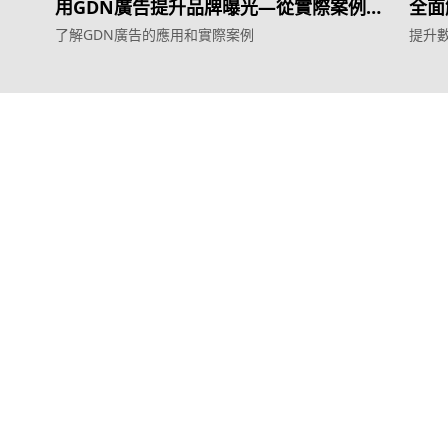
用GDN廣告提升品牌曝光—從實際案例看
全面
效果
了解GDN廣告的應用和實際案例
提升
服務
產品
效益型Google廣告服務
Weber Web bu
效益型Meta廣告服務
TTO CDP 
LeadGeneration廣告服務
Leadbox 智
營銷網頁製作
YIS 內容營銷
智能素材優化
YME 對話營銷
© 2011–2026 Topkee Media. All rights reserved.