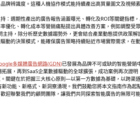
與品牌辨識度。這種人機協作模式能持續產出高質量圖文及視頻
持：週期性產出的廣告報告涵蓋曝光、轉化及ROI等關鍵指標
擊率優化、轉化成本等營銷痛點提出具體改善方案，例如調整受
證顧問主持，除分析歷史數據趨勢外，更會結合產業動態提供政策
據驅動的決策模式，能確保廣告策略持續貼近市場實際需求，在
oogle多媒體廣告
網路(
GDN
)
已發展為品牌不可或缺的智能營銷中樞
場拓展，再到SaaS企業數據驅動的全球擴張，成功案例再次證明
值。關鍵在於把握三大核心原則—以第一方數據為基礎，以跨渠
有新功能、新格式、新洞察湧現。我們鼓勵您將本文指南作為起
，歡迎聯繫我們的顧問團隊，讓我們共同探索智能廣告的無限可