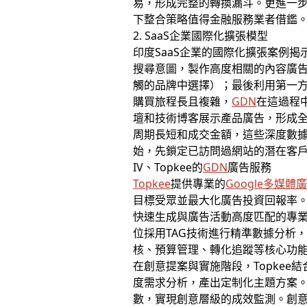
易，形成完整的轉換漏斗。更進一步
下整合策略值得金融服務業者借鑑
2. SaaS企業國際化擴張模型
印度SaaS企業的國際化擴張案例揭示
搜尋意圖，製作高度相關的內容廣告；其
觸的品牌中選擇）；最後利用第一方數據
購買旅程長且複雜，
GDN
在這過程
壇和技術博客展示產品廣告，形成全
周期長短和成交金額，這些深度數據
始，先鎖定已訪問過網站的潛在客
IV、Topkee的
GDN
廣告服務
Topkee
提供專業的
Google多媒體
目標受眾並最大化廣告投資回報率。
快速生成與廣告活動高度匹配的專
位採用TAG技術進行精準數據分析
核、預算管理、轉化追蹤等核心功
在創意提案與實施階段，Topke
度需求分析，產出定制化主題方案。
數，實現創意層級的成效監測。創意