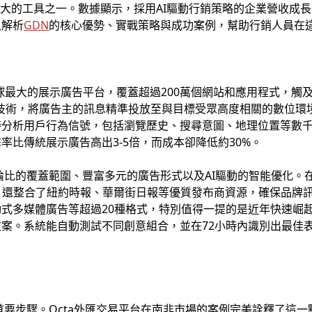
大的工具之一。數據顯示，採用AI驅動行銷策略的企業營收成長
入解析
GDN
的核心優勢、實戰策略與成功案例，幫助行銷人員在這
球最大的展示廣告平台，覆蓋超過200萬個網站和應用程式，觸及
的AI技術，將廣告主的訊息精準投放至與目標受眾高度相關的數位
時分析用戶行為信號，包括瀏覽歷史、搜尋意圖、地理位置等數
率比傳統展示廣告高出3-5倍，而成本卻降低約30%。
比的覆蓋範圍、豐富多元的廣告形式以及AI驅動的智能優化。在覆
inance，還整合了紐約時報、華爾街日報等優質發布商資源，確保
式多媒體廣告等超過20種格式，特別值得一提的是近年快速崛
案。系統能自動測試不同創意組合，並在72小時內識別出最佳
首要步驟。Octa外匯交易平台在南非市場的案例完美詮釋了這一