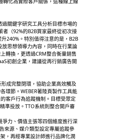
趣轉化為實際客戶關係，這種線上線
透過關鍵字研究工具分析目標市場的
策者（92%的B2B買家最終從初次接
升240%。特別值得注意的是，B2B
站投放思想領導力內容，同時在行業論
上轉換，更透過CRM整合衡量銷售
aS初創企業，建議從再行銷廣告開
析形成完整閉環，協助企業高效觸及
環節。WEBER著陸頁製作工具能
整的客戶行為追蹤機制。目標受眾定
精準投放。TTO系統則整合開戶審
心競爭力、價值主張等四個維度進行深
廣告來源、媒介類型設定專屬追蹤參
框架，再經專業設計師進行品牌化潤