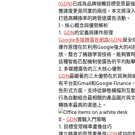
(
GDN
)
已成為品牌接觸目標受眾最強
應速度更是同業的兩倍。本文將深
打造高轉換率的跨管道廣告活動。
I、核心概念與優勢解析
1.
GDN
的定義與運作原理
Google多媒體廣告
網路(
GDN
)
是全
運作原理在於利用Google強大
放，整合了機器學習技術，能夠實
這種智能匹配機制使廣告的平均點擊
2. 多媒體廣告的三大核心優勢
GDN
最顯著的三大優勢在於其無與倫
有平台如Gmail和Google F
告形式方面，支持從靜態橫幅到互動
行為自動組合最相關的產品圖片與文
轉換率最高的渠道上。
II、
GDN
實戰入門策略
1. 目標受眾精準畫像技巧
建立精準的受眾畫像是
GDN
成功的