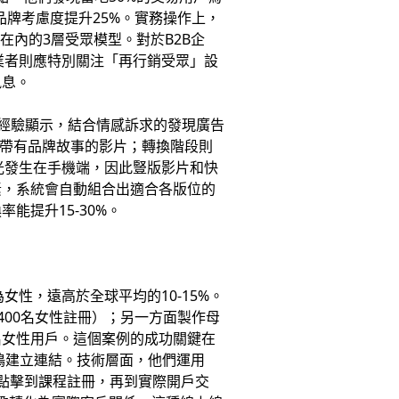
品牌考慮度提升25%。實務操作上，
圖在內的3層受眾模型。對於B2B企
業者則應特別關注「再行銷受眾」設
訊息。
t的經驗顯示，結合情感訴求的發現廣告
或帶有品牌故事的影片；轉換階段則
光發生在手機端，因此豎版影片和快
素，系統會自動組合出適合各版位的
提升15-30%。
女性，遠高於全球平均的10-15%。
400名女性註冊）；另一方面製作母
0名女性用戶。這個案例的成功關鍵在
鳴建立連結。技術層面，他們運用
—從廣告點擊到課程註冊，再到實際開戶交