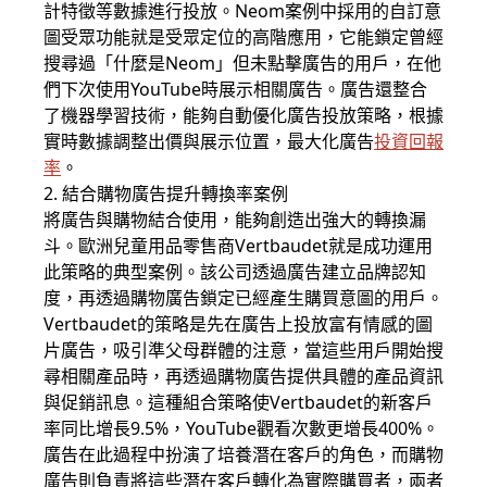
計特徵等數據進行投放。Neom案例中採用的自訂意
圖受眾功能就是受眾定位的高階應用，它能鎖定曾經
搜尋過「什麼是Neom」但未點擊廣告的用戶，在他
們下次使用YouTube時展示相關廣告。廣告還整合
了機器學習技術，能夠自動優化廣告投放策略，根據
實時數據調整出價與展示位置，最大化廣告
投資回報
率
。
2. 結合購物廣告提升轉換率案例
將廣告與購物結合使用，能夠創造出強大的轉換漏
斗。歐洲兒童用品零售商Vertbaudet就是成功運用
此策略的典型案例。該公司透過廣告建立品牌認知
度，再透過購物廣告鎖定已經產生購買意圖的用戶。
Vertbaudet的策略是先在廣告上投放富有情感的圖
片廣告，吸引準父母群體的注意，當這些用戶開始搜
尋相關產品時，再透過購物廣告提供具體的產品資訊
與促銷訊息。這種組合策略使Vertbaudet的新客戶
率同比增長9.5%，YouTube觀看次數更增長400%。
廣告在此過程中扮演了培養潛在客戶的角色，而購物
廣告則負責將這些潛在客戶轉化為實際購買者，兩者