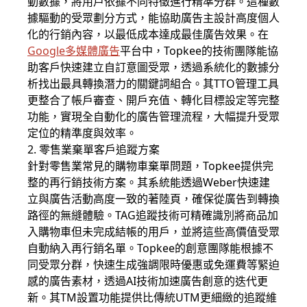
動數據，將用戶依據不同特徵進行精準分群。這種數
據驅動的受眾劃分方式，能協助廣告主設計高度個人
化的行銷內容，以最低成本達成最佳廣告效果。在
Google多媒體廣告
平台中，Topkee的技術團隊能協
助客戶快速建立自訂意圖受眾，透過系統化的數據分
析找出最具轉換潛力的關鍵詞組合。其TTO管理工具
更整合了帳戶審查、開戶充值、轉化目標設定等完整
功能，實現全自動化的廣告管理流程，大幅提升受眾
定位的精準度與效率。
2. 零售業棄單客戶追蹤方案
針對零售業常見的購物車棄單問題，Topkee提供完
整的再行銷技術方案。其系統能透過Weber快速建
立與廣告活動高度一致的著陸頁，確保從廣告到轉換
路徑的無縫體驗。TAG追蹤技術可精確識別將商品加
入購物車但未完成結帳的用戶，並將這些高價值受眾
自動納入再行銷名單。Topkee的創意團隊能根據不
同受眾分群，快速生成強調限時優惠或免運費等緊迫
感的廣告素材，透過AI技術加速廣告創意的迭代更
新。其TM設置功能提供比傳統UTM更細緻的追蹤維