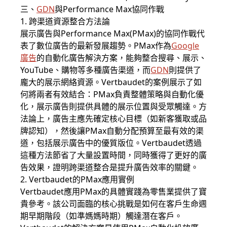
三、
GDN
與Performance Max協同作戰
1. 跨渠道資源整合方法論
展示廣告與Performance Max(PMax)的協同作戰代
表了數位廣告的最新發展趨勢。PMax作為
Google
廣告
的自動化廣告解決方案，能夠整合搜尋、展示、
YouTube、購物等多種廣告渠道，而
GDN
則提供了
龐大的展示網絡資源。Vertbaudet的案例展示了如
何將兩者有效結合：PMax負責整體策略與自動化優
化，展示廣告則提供具體的展示位置與受眾觸達。方
法論上，廣告主應先確定核心目標（如新客獲取或品
牌認知），然後讓PMax自動分配預算至最有效的渠
道，包括展示廣告中的優質版位。Vertbaudet透過
這種方法節省了大量設置時間，同時獲得了更好的廣
告效果，證明跨渠道整合是提升廣告效率的關鍵。
2. Vertbaudet的PMax應用實例
Vertbaudet應用PMax的具體實踐為零售業提供了寶
貴參考。該公司面臨的核心挑戰是如何在客戶生命週
期早期階段（如準媽媽時期）觸達潛在客戶。