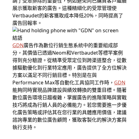
調了受眾排除的重要性，例如避免向已購買客戶繼續
展示獲取新客的廣告。這種精細化的受眾管理使
Vertbaudet的新客獲取成本降低20%，同時提高了
廣告回報率。
結語
GDN
廣告作為數位行銷生態系統中的重要組成部
分，其價值已透過Neom和Vertbaudet等標竿案例
得到充分驗證。從精準受眾定位到跨渠道整合，從數
據驅動優化到行業特定應用，廣告提供了全方位解決
方案以滿足不同行銷目標。特別是在與
Performance Max等自動化工具協同工作時，
GDN
能夠同時實現品牌建設與績效轉換的雙重目標。隨著
數位廣告環境日趨複雜，掌握廣告的進階策略與實戰
技巧將成為行銷人員的必備能力。若您需要進一步優
化廣告策略或評估其在您行業的具體應用價值，建議
諮詢專業的數位廣告顧問，獲取客製化的解決方案與
執行支持。