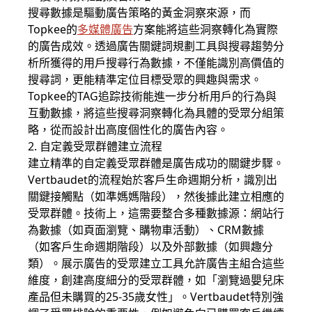
搜尋數據是驅動廣告策略的黃金洞察來源，而
Topkee的
多媒體廣告
方案能將這些洞察轉化為實際
的廣告成效。透過廣告關鍵詞規劃工具與搜尋趨勢分
析所獲得的用戶搜尋行為數據，不僅能識別高價值的
搜尋詞，更能精準定位目標受眾的興趣與需求。
Topkee的TAG追踪技術能進一步分析用戶的行為與
互動數據，將這些搜尋洞察轉化為具體的受眾分組策
略，從而設計出高度個性化的廣告內容。
2. 自定義受眾群體建立流程
建立精準的自定義受眾群體是廣告成功的關鍵步驟。
Vertbaudet的流程始於客戶生命週期分析，識別出
關鍵接觸點（如準媽媽階段），然後據此建立相應的
受眾群體。技術上，這需要整合多種數據源：網站行
為數據（如頁面瀏覽、購物車活動）、CRM數據
（如客戶生命週期階段）以及外部數據（如興趣分
類）。展示廣告的受眾建立工具允許廣告主組合這些
維度，創建高度細分的受眾群體，如「瀏覽過嬰兒床
產品但未購買的25-35歲女性」。Vertbaudet特別強