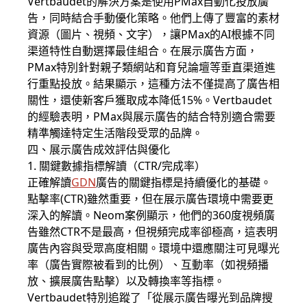
Vertbaudet的解決方案是使用PMax自動化投放廣
告，同時結合手動優化策略。他們上傳了豐富的素材
資源（圖片、視頻、文字），讓PMax的AI根據不同
渠道特性自動選擇最佳組合。在展示廣告方面，
PMax特別針對親子類網站和育兒論壇等垂直渠道進
行重點投放。結果顯示，這種方法不僅提高了廣告相
關性，還使新客戶獲取成本降低15%。Vertbaudet
的經驗表明，PMax與展示廣告的結合特別適合需要
精準觸達特定生活階段受眾的品牌。
四、展示廣告成效評估與優化
1. 關鍵數據指標解讀（CTR/完成率）
正確解讀
GDN
廣告的關鍵指標是持續優化的基礎。
點擊率(CTR)雖然重要，但在展示廣告環境中需要更
深入的解讀。Neom案例顯示，他們的360度視頻廣
告雖然CTR不是最高，但視頻完成率卻極高，這表明
廣告內容與受眾高度相關。環境中還應關注可見曝光
率（廣告實際被看到的比例）、互動率（如視頻播
放、擴展廣告點擊）以及轉換率等指標。
Vertbaudet特別追蹤了「從展示廣告曝光到品牌搜