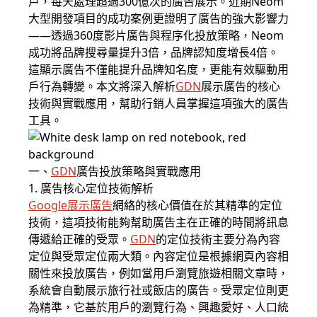
戶，每天處理超過300億次的廣告展示。近期Neom
大型開發項目的成功案例更證明了廣告的強大影響力
——透過360度影片廣告與程序化投放策略，Neom
成功將品牌搜尋量提升3倍，品牌認知度增長4倍。
這顯示廣告不僅能提升品牌知名度，更能有效驅動用
戶行為轉變。本文將深入解析
GDN
展示廣告的核心
技術與實戰應用，幫助行銷人員掌握這項強大的廣告
工具。
一、
GDN
廣告投放策略與實戰應用
1. 廣告核心定位技術解析
Google展示廣告
網絡的核心價值在於其精準的定位
技術，這項技術能夠幫助廣告主在正確的時間將訊息
傳遞給正確的受眾。
GDN
的定位技術主要分為內容
定位與受眾定位兩大類。內容定位是根據網頁內容相
關性來投放廣告，例如當用戶瀏覽旅遊相關文章時，
系統會自動展示旅行社或飯店的廣告。受眾定位則更
為精準，它基於用戶的瀏覽行為、興趣愛好、人口統