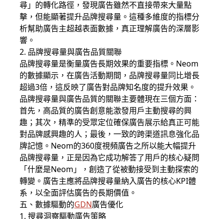
尋」的轉化路徑，發現廣告雖然不直接帶來大量點
擊，但能顯著提升品牌搜尋量。這種多維度的指標分
析幫助廣告主超越表面數據，真正理解廣告的深層影
響。
2. 品牌搜尋量與廣告品質關聯
品牌搜尋量是衡量廣告長期效果的重要指標。Neom
的數據顯示，在廣告活動期間，品牌搜尋量同比增長
超過3倍，這反映了廣告對品牌知名度的提升效果。
品牌搜尋量與廣告品質的關聯主要體現在三個方面：
首先，高品質的廣告創意能激發用戶主動搜尋的興
趣；其次，精準的受眾定位確保廣告展示給真正可能
對品牌感興趣的人；最後，一致的跨渠道訊息強化品
牌記憶。Neom的360度視頻廣告之所以能大幅提升
品牌搜尋量，正是因為它成功解答了用戶的核心疑問
「什麼是Neom」，創造了從被動接受到主動探索的
轉變。廣告主應將品牌搜尋量納入廣告的核心KPI體
系，以全面評估廣告的長期價值。
五、數據驅動的
GDN
廣告優化
1. 搜尋洞察驅動廣告策略