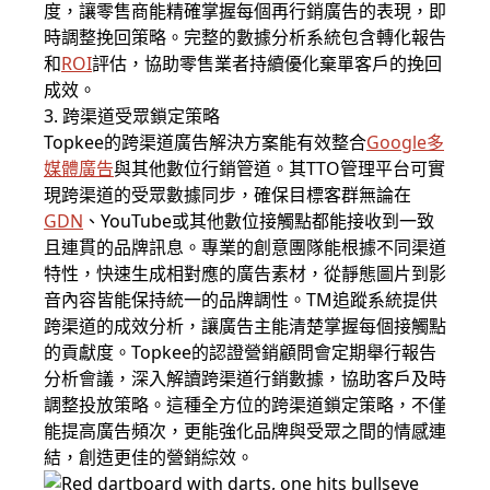
度，讓零售商能精確掌握每個再行銷廣告的表現，即
時調整挽回策略。完整的數據分析系統包含轉化報告
和
ROI
評估，協助零售業者持續優化棄單客戶的挽回
成效。
3. 跨渠道受眾鎖定策略
Topkee的跨渠道廣告解決方案能有效整合
Google多
媒體廣告
與其他數位行銷管道。其TTO管理平台可實
現跨渠道的受眾數據同步，確保目標客群無論在
GDN
、YouTube或其他數位接觸點都能接收到一致
且連貫的品牌訊息。專業的創意團隊能根據不同渠道
特性，快速生成相對應的廣告素材，從靜態圖片到影
音內容皆能保持統一的品牌調性。TM追蹤系統提供
跨渠道的成效分析，讓廣告主能清楚掌握每個接觸點
的貢獻度。Topkee的認證營銷顧問會定期舉行報告
分析會議，深入解讀跨渠道行銷數據，協助客戶及時
調整投放策略。這種全方位的跨渠道鎖定策略，不僅
能提高廣告頻次，更能強化品牌與受眾之間的情感連
結，創造更佳的營銷綜效。