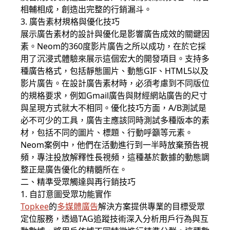
相輔相成，創造出完整的行銷漏斗。
3. 廣告素材規格與優化技巧
展示廣告素材的設計與優化是影響廣告成效的關鍵因
素。Neom的360度影片廣告之所以成功，在於它採
用了沉浸式體驗來展示這個宏大的開發項目。支持多
種廣告格式，包括靜態圖片、動態GIF、HTML5以及
影片廣告。在設計廣告素材時，必須考慮到不同版位
的規格要求，例如Gmail廣告與財經網站廣告的尺寸
與呈現方式就大不相同。優化技巧方面，A/B測試是
必不可少的工具，廣告主應該同時測試多種版本的素
材，包括不同的圖片、標題、行動呼籲等元素。
Neom案例中，他們在活動進行到一半時放棄預告視
頻，專注投放解釋性長視頻，這種基於數據的動態調
整正是廣告優化的精髓所在。
二、精準受眾觸達與再行銷技巧
1. 自訂意圖受眾功能實作
Topkee
的
多媒體廣告
解決方案提供專業的目標受眾
定位服務，透過TAG追蹤技術深入分析用戶行為與互