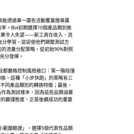
廣告工具能透過單一廣告活動覆蓋搜尋廣
率。Bol初期選擇10個產品類別進
測試結果令人失望——新工具在收入、流
統充分學習，這促使他們調整測試方
進的流量分配策略，從初始90%對照
以充分發揮。
階段都嚴格控制風險敞口：第一階段僅
現全面轉換。這種「小步快跑」的策略有三
習不同產品類別的轉換特徵；最後，
商品作為測試樣本，因為這些品類涵蓋
面的嚴謹態度，正是後續成功的重要
小範圍驗證」，選擇5個代表性品類