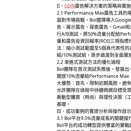
II、
GDN
廣告解決方案的策略與實
2.1 Performance Max廣告工
面對市場挑戰，Bol選擇導入Googl
告、展示廣告、探索廣告、Gmail
行A/B測試，將50%流量分配給Pe
量和廣告投資回報率(ROI)三項
法：縮小測試範圍至5個具代表性的
組/10%測試組，逐步過渡到全面實施
2.2 漸進式測試方法的優化過程
Bol團隊在首次測試失敗後，發展
開放10%流量給Performanc
大優勢：首先，限制初期風險，避免
允許團隊在過程中持續微調目標受眾
衝動型購買（時尚）與理性決策（
基礎。
III、成功案例的實證分析與操作啟
3.1 Bol平台9.5%流量成長的關鍵操
Bol平台的成功轉型提供豐富的實