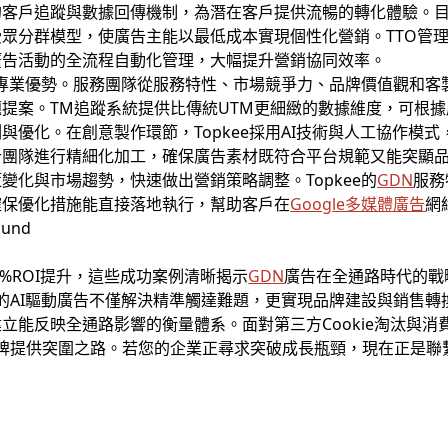
客戶追蹤與數據回傳機制，為潛在客戶提供流暢的轉化體驗。目
眾分群模型，使廣告主能以最低成本實現個性化營銷。TTO管
廣告活動的全流程自動化管理，大幅提升營銷協同效率。
e的專業優勢。服務團隊從服務特性、市場競爭力、品牌價值觀和
提案。TM追蹤系統提供比傳統UTM更細緻的數據維度，可根
優化。在創意製作環節，Topkee採用AI技術與人工協作模式
計團隊進行精細化加工，確保廣告素材既符合平台規範又能突顯
變化與市場趨勢，快速做出營銷策略調整。Topkee的
GDN
服務
確保優化措施能直接落地執行，幫助客戶在
Google
多媒體廣告
網
45%ROI提升，這些成功案例清晰揭示
GDN
廣告在全通路時代的戰
的AI驅動廣告不僅解決精準觸達難題，更實現品牌建設與銷售轉
立能反映全通路影響的衡量體系。面對第三方Cookie淘汰與消
為國際品牌提供突圍之路。若您的企業正尋求突破成長瓶頸，現在正是聯