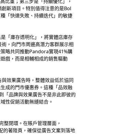
提高比重；第三步是「持續優化」，
創新項目。特別值得注意的是Bol
這種「快速失敗、持續迭代」的敏捷
先是「庫存透明化」，將實體店庫存
技術，向門市周邊高潛力客群展示相
共同推動Pandora實現41%購
零和遊戲，而是相輔相成的銷售驅動
告與效果廣告時，整體效益低於協同
態生成的門市優惠券。這種「品效融
在於認識到「品牌與效果廣告不是非此即彼的
區域性促銷活動無縫結合。
完整閉環。在賬戶管理層面，
匹配的著陸頁，確保從廣告文案到落地