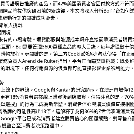
購買母語廣告推廣的產品，而42%美國消費者會因付款方式不符而
案，正為國際品牌提供突破困境的新路徑。本文將深入分析Bol平台如何
據驅動行銷的關鍵成功要素。
背景與挑戰
場困境
所未有的市場考驗。通貨膨脹與能源成本飆升直接衝擊消費者購
售巨頭，Bol需要管理3600萬種產品的龐大目錄，每年處理數
購物旅程。更關鍵的是，第三方Cookie的逐步淘汰使得「在
務負責人Arend de Ruiter指出，平台正面臨雙重挑戰：
的環境下，任何行銷資源的浪費都可能直接影響企業獲利能力，
勢
線下的界線。Google與Kantar的研究顯示，在澳洲市場僅
，更有18%消費者選擇線上購買後到店取貨。值得注意的是，70
邊逛邊搜」的行為已成為新常態。消費者信心與購買價值直接相
薦品牌的可能性高出18倍。這解釋了為何86%的Z世代澳洲消費者
Google平台已成為消費者建立購買信心的關鍵觸點。對零售
有機整合至消費者決策路徑中。