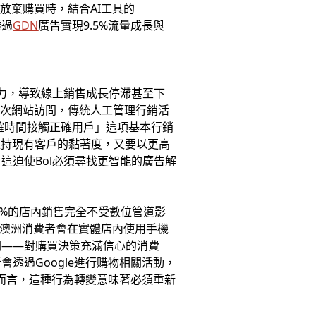
放棄購買時，結合AI工具的
透過
GDN
廣告實現9.5%流量成長與
買力，導致線上銷售成長停滯甚至下
十億次網站訪問，傳統人工管理行銷活
正確時間接觸正確用戶」這項基本行銷
既要維持現有客戶的黏著度，又要以更高
這迫使Bol必須尋找更智能的廣告解
12%的店內銷售完全不受數位管道影
%澳洲消費者會在實體店內使用手機
關——對購買決策充滿信心的消費
會透過Google進行購物相關活動，
商而言，這種行為轉變意味著必須重新