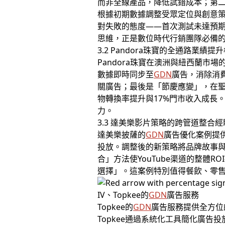
而非全線產品，降低試錯成本；第二
根據初期數據調整受眾定位與創意
對失敗的態度——首次測試未達預
思維，正是數位時代行銷團隊必備
3.2 Pandora珠寶的全通路業績提
Pandora珠寶在澳洲與紐西蘭
數據即時同步至
GDN
廣告，消除消
關廣告；最後是「節慶應變」，在聖
物轉換率提升與17%門市收入成長
力。
3.3 達美樂影片策略的跨管道整合經
達美樂披薩的
GDN
廣告優化案例提
投放。調整後的新策略將品牌故事
合」方法使YouTube渠道的整體RO
選擇」。這案例特別值得餐飲、零
IV、Topkee的
GDN
廣告服務
Topkee的
GDN
廣告服務提供全方位
Topkee通過系統化工具簡化廣告