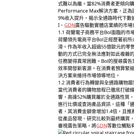
式難以為繼。當82%消費者更傾向
Performance Max解決方
9%收入提升，揭示全通路時代下數
I、
GDN
廣告驅動實體店業績的市場
1.1 荷蘭電子商務平台Bol面臨的市
荷蘭領先電商平台Bol正經歷著前
滑。作為年收入超過55億歐元的零
動的方式已完全無法應對如此複雜的
任務變得異常困難。Bol的搜尋廣告業
效率開發新客源。在消費者預算緊縮
決方案來維持市場領導地位。
1.2 消費者行為轉變與全通路購物趨
當代消費者的購物旅程已徹底打破線上
響，高達52%購買屬於全通路性質
進行比價或查詢產品資訊，這種「
者，其消費金額會增加1.4倍，且推
從產品發現、研究比較到最終購買，
審視廣告策略，將
GDN
等數位觸點