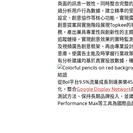
頁面的訊息一致性，同時整合完整的
過分析用戶行為數據，建立精準的受
設定、創意協作等核心功能，實現
創意提案與實施階段展現Topke
務，產出兼具專業性與創新性的主題
追蹤鏈接，實現創意效果的實時監測與
及視頻廣告創意框架，再由專業設
意庫。使廣告主能及時掌握行業政策
有分析建議均基於真實投放數據，
結語
從Bol平台9.5%流量成長到達美樂
化，整合
Google Display Network
測試方法、保持長期品牌投入，並建
Performance Max等工具