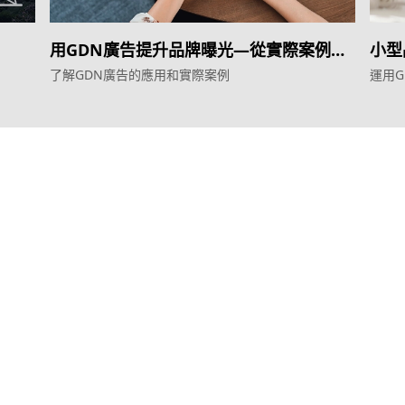
用GDN廣告提升品牌曝光—從實際案例看
小型
效果
了解GDN廣告的應用和實際案例
運用
服務
產品
效益型Google廣告服務
Weber Web bu
效益型Meta廣告服務
TTO CDP 
LeadGeneration廣告服務
Leadbox 智
營銷網頁製作
YIS 內容營銷
智能素材優化
YME 對話營銷
© 2011–2026 Topkee Media. All rights reserved.