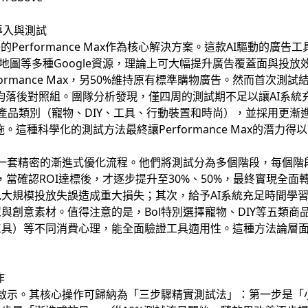
施
具的導入與測試
e的Performance Max作為核心解決方案。這款AI驅動的
和地圖等多種Google資源，理論上可大幅提升廣告覆蓋面與投放效
rformance Max，另50%維持原有標準購物廣告。然而首次
指標均落後對照組。團隊分析發現，僅四周的測試期不足以讓AI系
產品類別（寵物、DIY、工具、行動裝置和時尚），並採用更漸
。這種科學化的測試方法最終讓Performance Max的潛力得
出一套精密的漸進式優化流程。他們將測試分為多個階段，每個
e Max，當確認ROI達標後，才逐步提升至30%、50%，最終實
大規模投放失誤造成重大損失；其次，給予AI系統充足時間學
與創意素材。值得注意的是，Bol特別選擇寵物、DIY等五類
工具）等不同消費心理，能全面驗證工具適用性。這種方法論層
示
作
戰啟示。其核心操作可歸納為「三步驟精實測試法」：第一步是「