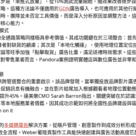
步是「漸進式放量」，從10%測試流量開始，隨效果改善逐步
策略。這種方法論不僅適用於
GDN
廣告導入，也可應用於其他行銷
期時，團隊並未否定工具價值，而是深入分析原因並調整方法，
的核心能力。
升模式
市場的全通路策略同樣極具參考價值。其成功關鍵在於三項整合：首
費者對缺貨的顧慮；其次是「本地化觸達」，使用地理位置定位
誕等旺季加強「點擊取貨」廣告比重，滿足送禮時效需求。這些策略
。對零售業者而言，Pandora案例證明實體店與數位廣告並非
驗
供跨管道整合的重要啟示。該品牌發現，當單獨投放品牌影片廣
與促銷訊息有機融合，並在影片結尾加入根據觀看者地理位置動
I提升45%。達美樂CMO Sarah Barron指出，關鍵突破
售等本地服務業者借鑑，因其成功示範如何將全國性品牌建設與
的
多媒體廣告
解決方案，從賬戶管理、創意製作到成效分析形成
投放全流程。Weber著陸頁製作工具能快速創建與廣告活動高度