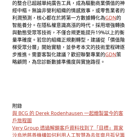
的整合已超越單純廣告工具，成為驅動商業價值的神
經中樞。無論非營利組織的情感敘事，或零售業者的
利潤預測，核心都在於將第一方數據轉化為
GDN
的
智能養分。在隱私權意識高漲的時代，採用增強轉換
與動態受眾等技術，不僅合規更能提升19%以上的衡
量準確度。若您的組織正規劃轉型，建議從「價值階
梯受眾分層」開始實驗，並參考本文的技術里程碑逐
步推進。需要客製化建議？歡迎聯繫專業的
GDN
策
略顧問，為您診斷數據準備度與實施路徑。
附錄
與 BCG 的 Derek Rodenhausen 一起繪製當今的客
戶旅程圖
Very Group 透過解鎖客戶資料找到了「目標」買家
沙烏地慈善機構如何利用人工智慧為去年齋月孤兒籌