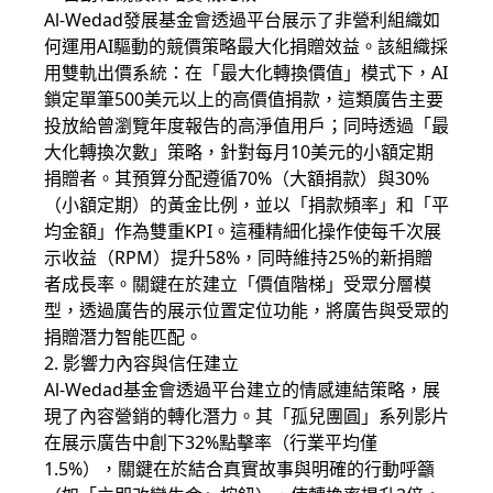
Al-Wedad發展基金會透過平台展示了非營利組織如
何運用AI驅動的競價策略最大化捐贈效益。該組織採
用雙軌出價系統：在「最大化轉換價值」模式下，AI
鎖定單筆500美元以上的高價值捐款，這類廣告主要
投放給曾瀏覽年度報告的高淨值用戶；同時透過「最
大化轉換次數」策略，針對每月10美元的小額定期
捐贈者。其預算分配遵循70%（大額捐款）與30%
（小額定期）的黃金比例，並以「捐款頻率」和「平
均金額」作為雙重KPI。這種精細化操作使每千次展
示收益（RPM）提升58%，同時維持25%的新捐贈
者成長率。關鍵在於建立「價值階梯」受眾分層模
型，透過廣告的展示位置定位功能，將廣告與受眾的
捐贈潛力智能匹配。
2. 影響力內容與信任建立
Al-Wedad基金會透過平台建立的情感連結策略，展
現了內容營銷的轉化潛力。其「孤兒團圓」系列影片
在展示廣告中創下32%點擊率（行業平均僅
1.5%），關鍵在於結合真實故事與明確的行動呼籲