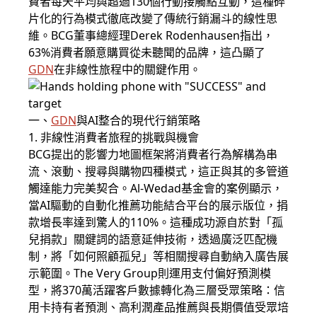
費者每天平均與超過130個行動接觸點互動，這種碎
片化的行為模式徹底改變了傳統行銷漏斗的線性思
維。BCG董事總經理Derek Rodenhausen指出，
63%消費者願意購買從未聽聞的品牌，這凸顯了
GDN
在非線性旅程中的關鍵作用。
一、
GDN
與AI整合的現代行銷策略
1. 非線性消費者旅程的挑戰與機會
BCG提出的影響力地圖框架將消費者行為解構為串
流、滾動、搜尋與購物四種模式，這正與其的多管道
觸達能力完美契合。Al-Wedad基金會的案例顯示，
當AI驅動的自動化推薦功能結合平台的展示版位，捐
款增長率達到驚人的110%。這種成功源自於對「孤
兒捐款」關鍵詞的語意延伸技術，透過廣泛匹配機
制，將「如何照顧孤兒」等相關搜尋自動納入廣告展
示範圍。The Very Group則運用支付偏好預測模
型，將370萬活躍客戶數據轉化為三層受眾策略：信
用卡持有者預測、高利潤產品推薦與長期價值受眾培