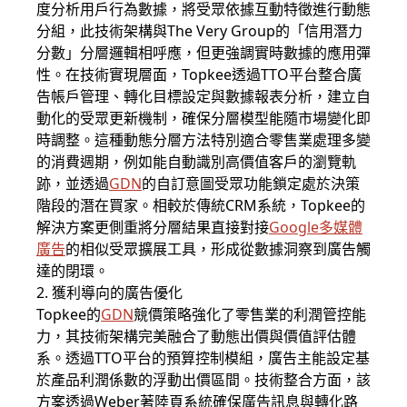
度分析用戶行為數據，將受眾依據互動特徵進行動態
分組，此技術架構與The Very Group的「信用潛力
分數」分層邏輯相呼應，但更強調實時數據的應用彈
性。在技術實現層面，Topkee透過TTO平台整合廣
告帳戶管理、轉化目標設定與數據報表分析，建立自
動化的受眾更新機制，確保分層模型能隨市場變化即
時調整。這種動態分層方法特別適合零售業處理多變
的消費週期，例如能自動識別高價值客戶的瀏覽軌
跡，並透過
GDN
的自訂意圖受眾功能鎖定處於決策
階段的潛在買家。相較於傳統CRM系統，Topkee的
解決方案更側重將分層結果直接對接
Google多媒體
廣告
的相似受眾擴展工具，形成從數據洞察到廣告觸
達的閉環。
2. 獲利導向的廣告優化
Topkee的
GDN
競價策略強化了零售業的利潤管控能
力，其技術架構完美融合了動態出價與價值評估體
系。透過TTO平台的預算控制模組，廣告主能設定基
於產品利潤係數的浮動出價區間。技術整合方面，該
方案透過Weber著陸頁系統確保廣告訊息與轉化路