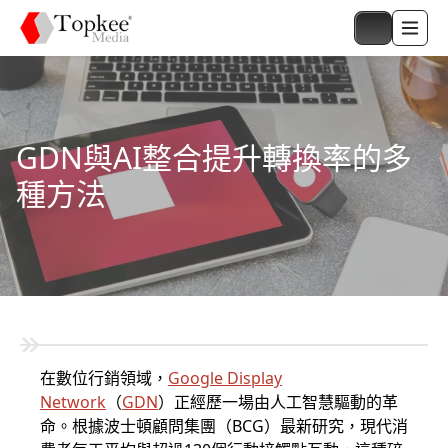
GDN與AI整合提升轉換率的多
種方法
在數位行銷領域，
Google Display
Network
（
GDN
）正經歷一場由人工智慧驅動的革
命。根據波士頓顧問集團（BCG）最新研究，現代消