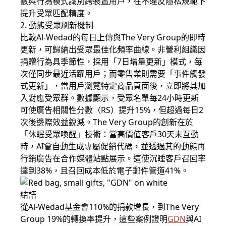
數與行為模式識別跨裝置用戶，在不違反隱私規範下
提升受眾匹配精度。
2. 動態受眾刷新機制
比較Al-Wedad的每日上傳與The Very Group的即時
更新，可歸納出受眾最佳化頻率曲線。非營利組織因
捐贈行為具季節性，採用「7日增量更新」模式，每
次僅同步最近活躍用戶；而零售業則需要「事件觸發
式更新」，當用戶瀏覽特定商品頁面後，立即將其加
入對應受眾群。數據顯示，受眾名單每24小時更新
可使廣告相關性分數（RS）提升15%，但超過每日2
次後邊際效益銳減。The Very Group的創新在於
「休眠受眾喚醒」技術：當高價值客戶30天未互動
時，AI會自動生成專屬促銷代碼，並透過其的動態再
行銷廣告在合作媒體站點展示。這使沉睡客戶召回率
達到38%，且召回成本低於電子郵件管道41%。
結語
從Al-Wedad基金會110%的捐款增長，到The Very
Group 19%的轉換率提升，這些案例證明
GDN
與AI