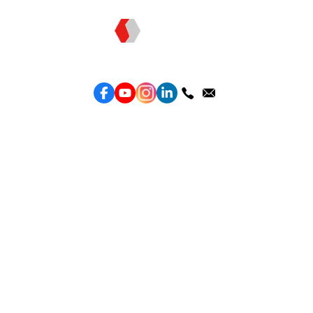
Topkee —— 您的全棧行銷合作夥伴
服務
效益型Google廣告服務
效益型Meta廣告服務
LeadGeneration廣告服務
營銷網頁製作
智能素材優化
產品
Weber Web builder
TTO CDP 營銷歸因
Leadbox 智能獲客