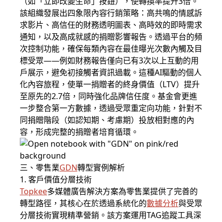
（如「立即改變生命」按鈕），使轉換率提升3倍。
該組織發展出四象限內容行銷策略：高共鳴的情感訴
求影片、高信任的財務透明圖表、高時效的即時需求
通知，以及高成就感的捐贈影響報告。透過平台的頻
次控制功能，確保每類內容在最佳曝光次數內觸及目
標受眾——例如財務報告僅向已有3次以上互動的用
戶展示，避免初接觸者資訊過載。這種AI驅動的個人
化內容旅程，使單一捐贈者的終身價值（LTV）提升
至原先的2.7倍，同時強化品牌信任度。基金會更進
一步整合第一方數據，透過受眾重定向功能，針對不
同捐贈階段（如認知期、考慮期）投放相對應的內
容，形成完整的捐贈者培育循環。
三、零售業
GDN
轉型實例解析
1. 客戶價值分層技術
Topkee
多媒體廣告解決方案為零售業提供了完善的
轉型路徑，其核心在於透過系統化的
數據分析
與受眾
分層技術實現精準營銷。該方案運用TAG追蹤工具深