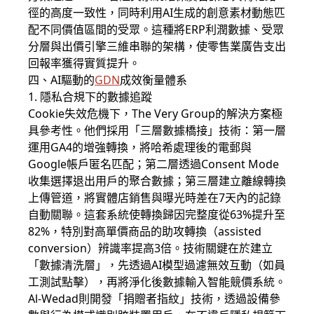
徑的高度一致性，同時利用AI生成的創意素材動態匹
配不同價值區間的受眾。這種將ERP利潤數據、受眾
分層與出價引擎三維串聯的架構，使零售業廣告支出
回報率獲得實質提升。
四、AI驅動的
GDN
成效衡量體系
1. 隱私合規下的數據追蹤
Cookie失效危機下，The Very Group的解決方案極
具參考性。他們採用「三層數據橋接」技術：第一層
運用GA4的增強轉換，將哈希處理後的電郵與
Google帳戶匿名匹配；第二層透過Consent Mode
收集選擇退出用戶的聚合數據；第三層建立離線轉換
上傳管道，將實體店銷售與曝光時差在7天內的記錄
自動關聯。這套系統使轉換歸因完整度從63%提升至
82%，特別對高單價商品的助攻轉換（assisted
conversion）辨識率提高3倍。技術關鍵在於建立
「數據清洗層」，先透過AI模型過濾無效互動（如員
工測試點擊），再將淨化後數據輸入智能競價系統。
Al-Wedad則開發「捐贈者指紋」技術，透過設備參