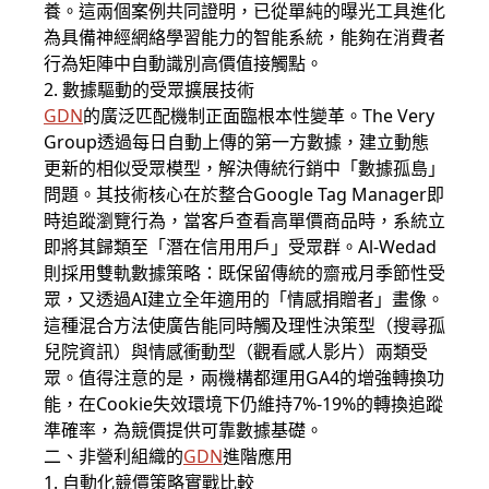
養。這兩個案例共同證明，已從單純的曝光工具進化
為具備神經網絡學習能力的智能系統，能夠在消費者
行為矩陣中自動識別高價值接觸點。
2. 數據驅動的受眾擴展技術
GDN
的廣泛匹配機制正面臨根本性變革。The Very
Group透過每日自動上傳的第一方數據，建立動態
更新的相似受眾模型，解決傳統行銷中「數據孤島」
問題。其技術核心在於整合Google Tag Manager即
時追蹤瀏覽行為，當客戶查看高單價商品時，系統立
即將其歸類至「潛在信用用戶」受眾群。Al-Wedad
則採用雙軌數據策略：既保留傳統的齋戒月季節性受
眾，又透過AI建立全年適用的「情感捐贈者」畫像。
這種混合方法使廣告能同時觸及理性決策型（搜尋孤
兒院資訊）與情感衝動型（觀看感人影片）兩類受
眾。值得注意的是，兩機構都運用GA4的增強轉換功
能，在Cookie失效環境下仍維持7%-19%的轉換追蹤
準確率，為競價提供可靠數據基礎。
二、非營利組織的
GDN
進階應用
1. 自動化競價策略實戰比較