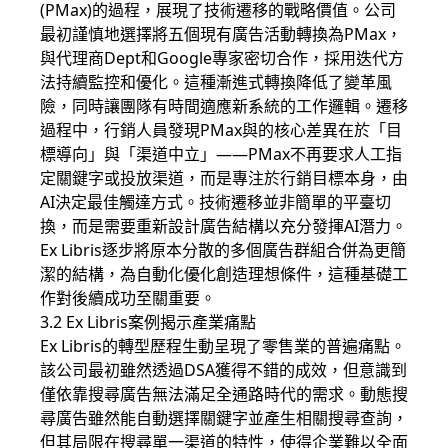
(PMax)的過程，展現了技術遷移的戰略價值。公司
最初謹慎地選擇將五個現有廣告活動轉換為PMax，
與代理商Dept和Google專家密切合作，採用迭代方
法持續監控和優化。這種漸進式轉換降低了變革風
險，同時讓團隊有時間適應新系統的工作邏輯。遷移
過程中，行銷人員發現PMax與的核心差異在於「目
標導向」與「渠道中立」——PMax不再要求人工指
定關鍵字或投放渠道，而是專注於行銷目標本身，由
AI決定最佳觸達方式。技術遷移並非簡單的平臺切
換，而是需要重新設計廣告結構以充分發揮AI潛力。
Ex Libris逐步將原本分散的多個廣告群組合併為更簡
潔的結構，為自動化優化創造理想條件，這種基礎工
作對後續成功至關重要。
3.2 Ex Libris案例揭示產業痛點
Ex Libris的轉型歷程生動呈現了零售業的普遍痛點。
該公司最初雖然透過
DSA
獲得不錯的成效，但意識到
僅依靠搜尋廣告無法滿足全通路時代的需求。動態搜
尋廣告雖然能自動選擇關鍵字並產生相關搜尋查詢，
但其局限在搜尋單一渠道的特性，使得企業難以全面