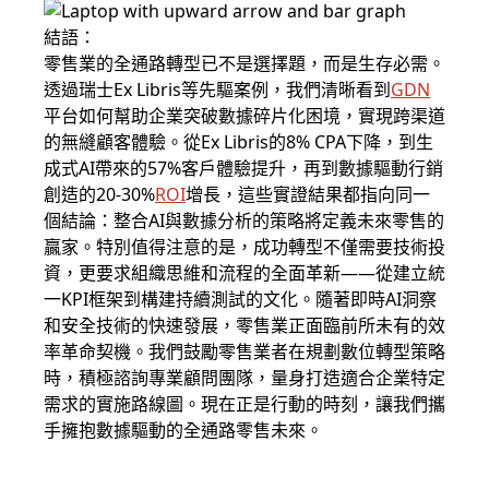
結語：
零售業的全通路轉型已不是選擇題，而是生存必需。
透過瑞士Ex Libris等先驅案例，我們清晰看到
GDN
平台如何幫助企業突破數據碎片化困境，實現跨渠道
的無縫顧客體驗。從Ex Libris的8% CPA下降，到生
成式AI帶來的57%客戶體驗提升，再到數據驅動行銷
創造的20-30%
ROI
增長，這些實證結果都指向同一
個結論：整合AI與數據分析的策略將定義未來零售的
贏家。特別值得注意的是，成功轉型不僅需要技術投
資，更要求組織思維和流程的全面革新——從建立統
一KPI框架到構建持續測試的文化。隨著即時AI洞察
和安全技術的快速發展，零售業正面臨前所未有的效
率革命契機。我們鼓勵零售業者在規劃數位轉型策略
時，積極諮詢專業顧問團隊，量身打造適合企業特定
需求的實施路線圖。現在正是行動的時刻，讓我們攜
手擁抱數據驅動的全通路零售未來。