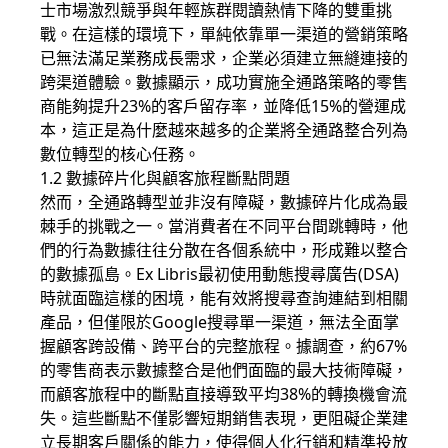
士市場激烈競爭與年輕族群閱讀熱情下降的雙重挑
戰。在這樣的環境下，單純依靠單一渠道的營銷策略
已無法滿足業務成長需求，企業必須建立無縫連接的
跨渠道體驗。數據顯示，成功實施全通路策略的零售
商能夠提升23%的客戶留存率，並降低15%的營運成
本，這正是為什麼越來越多的企業將全通路整合列為
數位轉型的核心任務。
1.2 數據碎片化與顧客旅程斷點問題
然而，全通路轉型並非沒有障礙，數據碎片化成為最
棘手的挑戰之一。當消費者在不同平台間跳轉時，他
們的行為數據往往分散在各個系統中，形成難以整合
的數據孤島。Ex Libris最初使用動態搜尋廣告(DSA)
時就面臨這樣的困境，能有效將搜尋查詢連結到相關
產品，但僅限於Google搜尋單一渠道，無法全面掌
握顧客跨設備、跨平台的完整旅程。據調查，約67%
的零售商表示數據整合是他們面臨的最大技術障礙，
而顧客旅程中的斷點直接導致平均38%的轉換機會流
失。這些斷點不僅影響短期銷售表現，更阻礙企業建
立長期客戶關係的能力，使得個人化行銷和精準投放