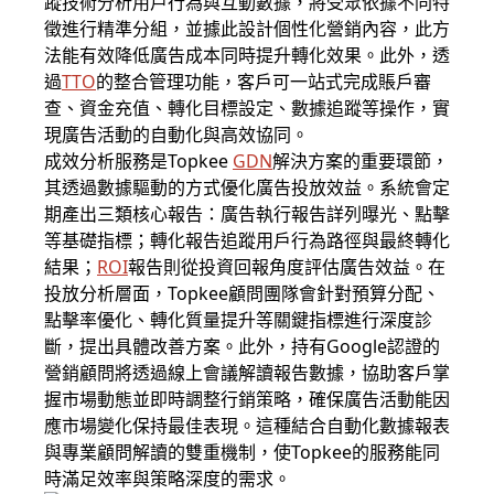
蹤技術分析用戶行為與互動數據，將受眾依據不同特
徵進行精準分組，並據此設計個性化營銷內容，此方
法能有效降低廣告成本同時提升轉化效果。此外，透
過
TTO
的整合管理功能，客戶可一站式完成賬戶審
查、資金充值、轉化目標設定、數據追蹤等操作，實
現廣告活動的自動化與高效協同。
成效分析服務是Topkee
GDN
解決方案的重要環節，
其透過數據驅動的方式優化廣告投放效益。系統會定
期產出三類核心報告：廣告執行報告詳列曝光、點擊
等基礎指標；轉化報告追蹤用戶行為路徑與最終轉化
結果；
ROI
報告則從投資回報角度評估廣告效益。在
投放分析層面，Topkee顧問團隊會針對預算分配、
點擊率優化、轉化質量提升等關鍵指標進行深度診
斷，提出具體改善方案。此外，持有Google認證的
營銷顧問將透過線上會議解讀報告數據，協助客戶掌
握市場動態並即時調整行銷策略，確保廣告活動能因
應市場變化保持最佳表現。這種結合自動化數據報表
與專業顧問解讀的雙重機制，使Topkee的服務能同
時滿足效率與策略深度的需求。