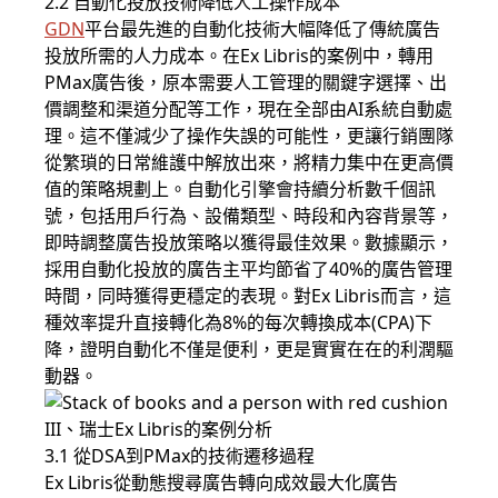
2.2 自動化投放技術降低人工操作成本
GDN
平台最先進的自動化技術大幅降低了傳統廣告
投放所需的人力成本。在Ex Libris的案例中，轉用
PMax廣告後，原本需要人工管理的關鍵字選擇、出
價調整和渠道分配等工作，現在全部由AI系統自動處
理。這不僅減少了操作失誤的可能性，更讓行銷團隊
從繁瑣的日常維護中解放出來，將精力集中在更高價
值的策略規劃上。自動化引擎會持續分析數千個訊
號，包括用戶行為、設備類型、時段和內容背景等，
即時調整廣告投放策略以獲得最佳效果。數據顯示，
採用自動化投放的廣告主平均節省了40%的廣告管理
時間，同時獲得更穩定的表現。對Ex Libris而言，這
種效率提升直接轉化為8%的每次轉換成本(CPA)下
降，證明自動化不僅是便利，更是實實在在的利潤驅
動器。
III、瑞士Ex Libris的案例分析
3.1 從
DSA
到PMax的技術遷移過程
Ex Libris從動態搜尋廣告轉向成效最大化廣告