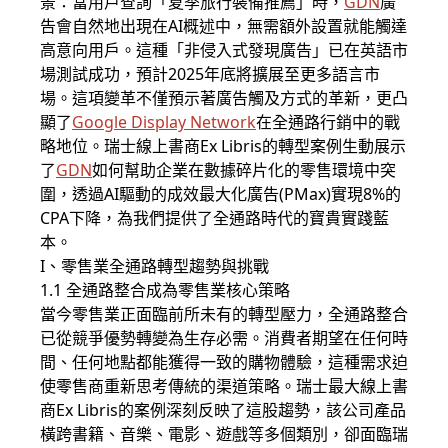
景：當用戶查詢「夏季旅行裝備推薦」時，
GDN
廣
告會自然地出現在AI概述中，無需額外設置就能觸達
高意向用戶。這種「非侵入式發現廣告」已在英語市
場測試成功，預計2025年底將擴展至更多語言市
場。這項變革不僅預示著廣告觸及方式的革新，更凸
顯了
Google Display Network
在全通路行銷中的戰
略地位。瑞士線上書商Ex Libris的轉型案例生動展示
了
GDN
如何幫助企業在數據碎片化的零售環境中突
圍，透過AI驅動的成效最大化廣告(PMax)實現8%的
CPA下降，為我們提供了全通路時代的寶貴實踐藍
本。
I、零售業全通路轉型趨勢與挑戰
1.1 全通路整合成為零售業核心策略
當今零售業正面臨前所未有的轉型壓力，全通路整合
已從競爭優勢轉變為生存必需。消費者期望在任何時
間、任何地點都能獲得一致的購物體驗，這種需求迫
使零售商重新思考傳統的渠道策略。瑞士最大線上書
商Ex Libris的案例深刻反映了這股趨勢，該公司產品
橫跨書籍、音樂、電影、遊戲等多個類別，卻面臨瑞