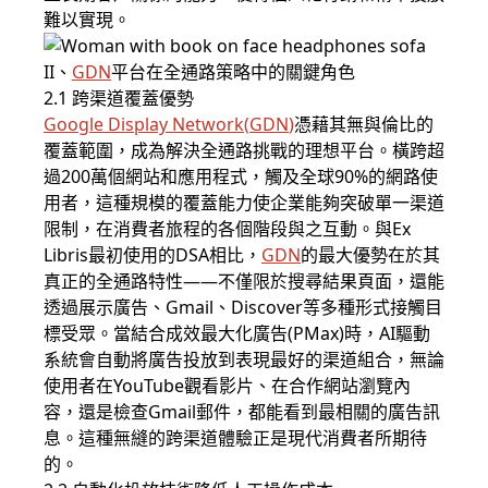
難以實現。
II、
GDN
平台在全通路策略中的關鍵角色
2.1 跨渠道覆蓋優勢
Google Display Network
(
GDN
)
憑藉其無與倫比的
覆蓋範圍，成為解決全通路挑戰的理想平台。橫跨超
過200萬個網站和應用程式，觸及全球90%的網路使
用者，這種規模的覆蓋能力使企業能夠突破單一渠道
限制，在消費者旅程的各個階段與之互動。與Ex
Libris最初使用的
DSA
相比，
GDN
的最大優勢在於其
真正的全通路特性——不僅限於搜尋結果頁面，還能
透過展示廣告、Gmail、Discover等多種形式接觸目
標受眾。當結合成效最大化廣告(PMax)時，AI驅動
系統會自動將廣告投放到表現最好的渠道組合，無論
使用者在YouTube觀看影片、在合作網站瀏覽內
容，還是檢查Gmail郵件，都能看到最相關的廣告訊
息。這種無縫的跨渠道體驗正是現代消費者所期待
的。