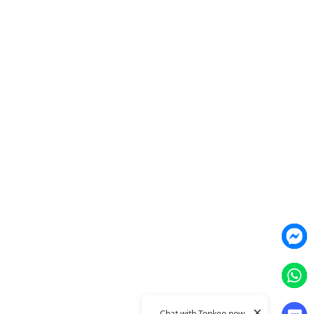
營銷網頁製作
智能素材優化
產品
Weber Web builder
TTO CDP 營銷歸因
Leadbox 智能獲客
YIS 內容營銷
YME 對話營銷
Topkee
關於我們
聯絡我們
Topkee動態
Topkee理念
隱私政策
×
Chat with Topkee now