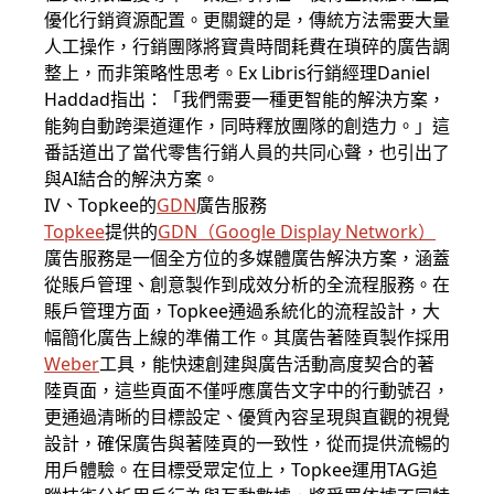
優化行銷資源配置。更關鍵的是，傳統方法需要大量
人工操作，行銷團隊將寶貴時間耗費在瑣碎的廣告調
整上，而非策略性思考。Ex Libris行銷經理Daniel
Haddad指出：「我們需要一種更智能的解決方案，
能夠自動跨渠道運作，同時釋放團隊的創造力。」這
番話道出了當代零售行銷人員的共同心聲，也引出了
與AI結合的解決方案。
IV、Topkee的
GDN
廣告服務
Topkee
提供的
GDN
（
Google Display Network
）
廣告服務是一個全方位的多媒體廣告解決方案，涵蓋
從賬戶管理、創意製作到成效分析的全流程服務。在
賬戶管理方面，Topkee通過系統化的流程設計，大
幅簡化廣告上線的準備工作。其廣告著陸頁製作採用
Weber
工具，能快速創建與廣告活動高度契合的著
陸頁面，這些頁面不僅呼應廣告文字中的行動號召，
更通過清晰的目標設定、優質內容呈現與直觀的視覺
設計，確保廣告與著陸頁的一致性，從而提供流暢的
用戶體驗。在目標受眾定位上，Topkee運用TAG追