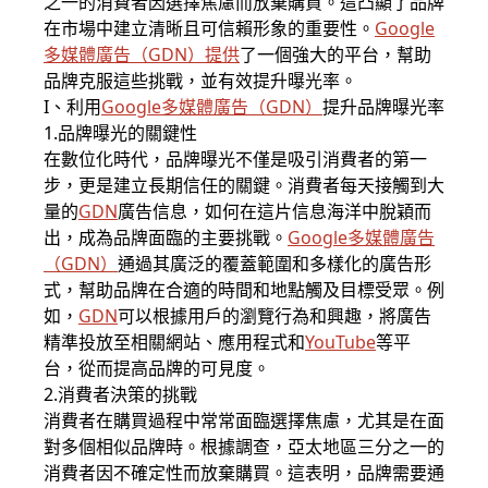
之一的消費者因選擇焦慮而放棄購買。這凸顯了品牌
在市場中建立清晰且可信賴形象的重要性。
Google
多媒體廣告
（
GDN
）提供
了一個強大的平台，幫助
品牌克服這些挑戰，並有效提升曝光率。
I、利用
Google多媒體廣告
（
GDN
）
提升品牌曝光率
1.品牌曝光的關鍵性
在數位化時代，品牌曝光不僅是吸引消費者的第一
步，更是建立長期信任的關鍵。消費者每天接觸到大
量的
GDN
廣告信息，如何在這片信息海洋中脫穎而
出，成為品牌面臨的主要挑戰。
Google多媒體廣告
（
GDN
）
通過其廣泛的覆蓋範圍和多樣化的廣告形
式，幫助品牌在合適的時間和地點觸及目標受眾。例
如，
GDN
可以根據用戶的瀏覽行為和興趣，將廣告
精準投放至相關網站、應用程式和
YouTube
等平
台，從而提高品牌的可見度。
2.消費者決策的挑戰
消費者在購買過程中常常面臨選擇焦慮，尤其是在面
對多個相似品牌時。根據調查，亞太地區三分之一的
消費者因不確定性而放棄購買。這表明，品牌需要通