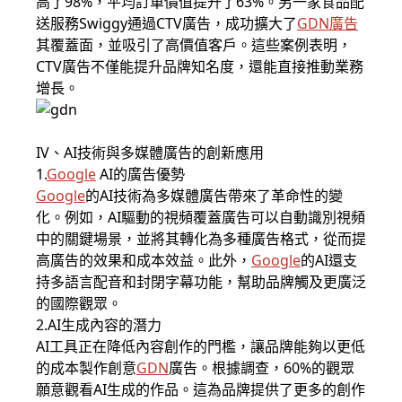
高了98%，平均訂單價值提升了63%。另一家食品配
送服務Swiggy通過CTV廣告，成功擴大了
GDN
廣告
其覆蓋面，並吸引了高價值客戶。這些案例表明，
CTV廣告不僅能提升品牌知名度，還能直接推動業務
增長。
IV、AI技術與多媒體廣告的創新應用
1.
Google
AI的廣告優勢
Google
的AI技術為多媒體廣告帶來了革命性的變
化。例如，AI驅動的視頻覆蓋廣告可以自動識別視頻
中的關鍵場景，並將其轉化為多種廣告格式，從而提
高廣告的效果和成本效益。此外，
Google
的AI還支
持多語言配音和封閉字幕功能，幫助品牌觸及更廣泛
的國際觀眾。
2.AI生成內容的潛力
AI工具正在降低內容創作的門檻，讓品牌能夠以更低
的成本製作創意
GDN
廣告。根據調查，60%的觀眾
願意觀看AI生成的作品。這為品牌提供了更多的創作