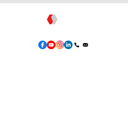
Topkee —— 您的全棧行銷合作夥伴
服務
效益型Google廣告服務
效益型Meta廣告服務
LeadGeneration廣告服務
營銷網頁製作
智能素材優化
產品
Weber Web builder
TTO CDP 營銷歸因