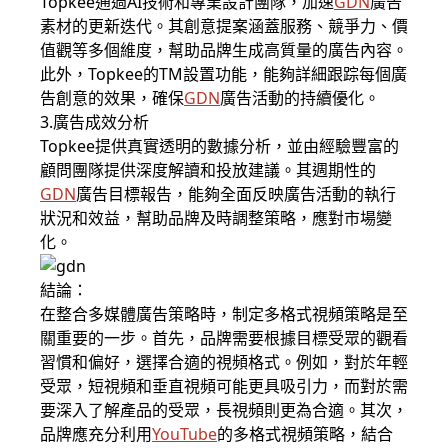
Topkee通過AI技術和專業設計團隊，加速
GDN
廣告
素材的更新迭代。其創意提案涵蓋服務、競爭力、價
值觀等多個維度，幫助品牌生成高質量的廣告內容。
此外，Topkee的TM設置功能，能夠詳細跟踪每個廣
告創意的效果，確保
GDN
廣告活動的持續優化。
3.廣告成效分析
Topkee提供真實透明的數據分析，並由經驗豐富的
顧問團隊提供深度解讀和投放建議。其週期性的
GDN
廣告目標報告，能夠全面反映廣告活動的執行
狀況和效益，幫助品牌及時調整策略，應對市場變
化。
結論：
在整合多媒體廣告策略時，制定多格式視頻策略是至
關重要的一步。首先，品牌需要根據目標受眾的觀看
習慣和偏好，選擇合適的視頻格式。例如，對於年輕
受眾，短視頻和垂直視頻可能更具吸引力，而對於需
要深入了解產品的受眾，長視頻則更為合適。其次，
品牌應充分利用
YouTube
的多格式視頻策略，結合