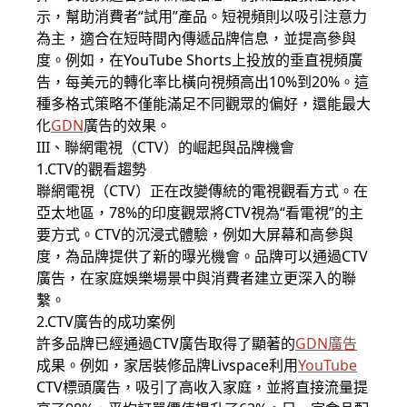
示，幫助消費者“試用”產品。短視頻則以吸引注意力
為主，適合在短時間內傳遞品牌信息，並提高參與
度。例如，在YouTube Shorts上投放的垂直視頻廣
告，每美元的轉化率比橫向視頻高出10%到20%。這
種多格式策略不僅能滿足不同觀眾的偏好，還能最大
化
GDN
廣告的效果。
III、聯網電視（CTV）的崛起與品牌機會
1.CTV的觀看趨勢
聯網電視（CTV）正在改變傳統的電視觀看方式。在
亞太地區，78%的印度觀眾將CTV視為“看電視”的主
要方式。CTV的沉浸式體驗，例如大屏幕和高參與
度，為品牌提供了新的曝光機會。品牌可以通過CTV
廣告，在家庭娛樂場景中與消費者建立更深入的聯
繫。
2.CTV廣告的成功案例
許多品牌已經通過CTV廣告取得了顯著的
GDN
廣告
成果。例如，家居裝修品牌Livspace利用
YouTube
CTV標頭廣告，吸引了高收入家庭，並將直接流量提