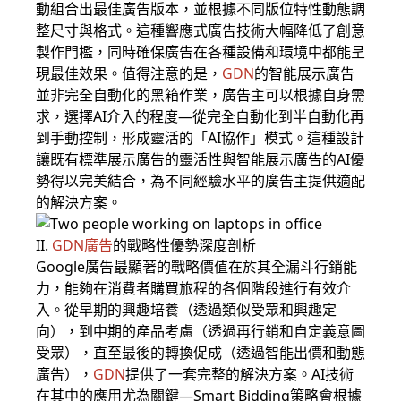
動組合出最佳廣告版本，並根據不同版位特性動態調
整尺寸與格式。這種響應式廣告技術大幅降低了創意
製作門檻，同時確保廣告在各種設備和環境中都能呈
現最佳效果。值得注意的是，
GDN
的智能展示廣告
並非完全自動化的黑箱作業，廣告主可以根據自身需
求，選擇AI介入的程度—從完全自動化到半自動化再
到手動控制，形成靈活的「AI協作」模式。這種設計
讓既有標準展示廣告的靈活性與智能展示廣告的AI優
勢得以完美結合，為不同經驗水平的廣告主提供適配
的解決方案。
II.
GDN
廣告
的戰略性優勢深度剖析
Google廣告最顯著的戰略價值在於其全漏斗行銷能
力，能夠在消費者購買旅程的各個階段進行有效介
入。從早期的興趣培養（透過類似受眾和興趣定
向），到中期的產品考慮（透過再行銷和自定義意圖
受眾），直至最後的轉換促成（透過智能出價和動態
廣告），
GDN
提供了一套完整的解決方案。AI技術
在其中的應用尤為關鍵—Smart Bidding策略會根據