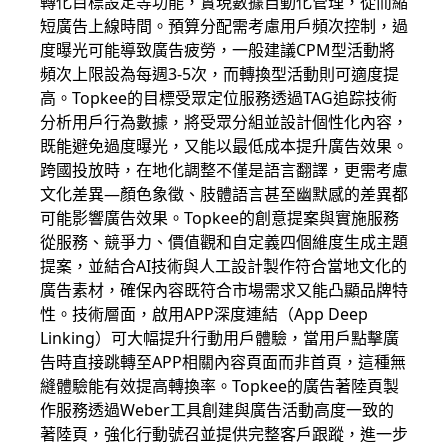
轉化目標設定等功能，實現數據自動化管理，從而縮
短廣告上線時間。預算分配需考慮用戶頻次控制，過
度曝光可能導致廣告疲勞，一般建議CPM型活動將
頻次上限設為每週3-5次，而轉換型活動則可適度提
高。Topkee的目標受眾定位服務透過TAG追踪技術
分析用戶行為數據，將受眾分組並設計個性化內容，
既能避免過度曝光，又能以最低成本提升廣告效果。
跨國投放時，在地化調整不僅是語言翻譯，更需考慮
文化差異—顏色象徵、肢體語言甚至幽默感的差異都
可能影響廣告效果。Topkee的創意提案與實施服務
從服務、競爭力、價值觀和自定義四個維度生成主題
提案，並結合AI技術與人工設計製作符合當地文化的
廣告素材，確保內容既符合市場需求又能凸顯品牌特
性。技術層面，啟用APP深度連結（App Deep
Linking）可大幅提升行動用戶體驗，當用戶點擊廣
告時直接跳轉至APP相關內容頁面而非首頁，這種無
縫體驗能有效提高轉換率。Topkee的廣告著陸頁製
作服務透過Weber工具創建與廣告活動高度一致的
著陸頁，強化行動號召並提供完整客戶跟蹤，進一步