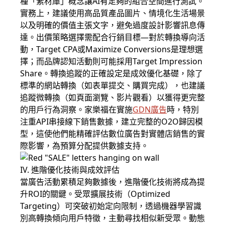
種「素材庫」概念讓AI有足夠的組合空間進行測試。
實務上，建議使用高品質產品圖片、情境化生活場景
以及明確的價值主張文字，避免過度設計影響訊息傳
達。出價策略選擇需配合行銷目標—對於轉換導向活
動，Target CPA或Maximize Conversions是理想選
擇；而品牌認知活動則可能採用Target Impression
Share。轉換追蹤的正確設定是成效優化基礎，除了
標準的網站轉換（如表單提交、購買完成），也建議
追蹤微轉換（如頁面瀏覽、影片觀看）以獲得更完整
的用戶行為洞察。家樂福在實施
GDN
廣告
時，特別
注重API串接線下銷售數據，建立完整的O2O歸因模
型，這使他們能精確評估數位廣告對實體店銷售的實
際影響，為預算分配提供數據支持。
IV. 進階優化技術與成效評估
當
廣告
活動累積足夠數據後，進階優化技術將成為提
升ROI的關鍵。受眾擴展技術（Optimized
Targeting）可突破初始定向限制，透過機器學習識
別高轉換傾向用戶特徵，主動尋找相似新受眾。動態