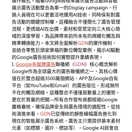
運作模式。隨著Google將標準展示廣告活動與智能
展示廣告活動整合為單一的
Display campaign，
行
銷人員現在可以更靈活地運用AI技術，同時保有對廣
告活動的關鍵控制權。這種融合不僅簡化了廣告管理
流程，更透過AI在出價、素材和受眾定向三大核心領
域的深度學習，為品牌帶來前所未有的規模化觸及與
精準轉換能力。本文將全面解析
GDN
的運作機制，
並結合零售巨頭家樂福的數位轉型案例，揭示AI驅動
的Google廣告技術如何實際提升業績表現。
I.
Google
多媒體廣告
聯播網（
GDN
）核心概念解析
Google
作為全球最大的廣告聯播網之一，其核心價
值在於整合超過3500萬個網站、APP及Google自有
平台（如YouTube和Gmail）的廣告版位，形成無所
不在的觸及網絡。這種整合不僅僅是數量上的優勢，
更在於質量的把關—所有合作發布商都經過Google
嚴格審核，確保品牌安全與廣告環境的適配性。從技
術演進來看，
GDN
已從傳統的靜態橫幅廣告進化到
現在的智能展示廣告系統，廣告主只需提供基本素材
元素（如標題、圖片、標誌等），Google AI就會自