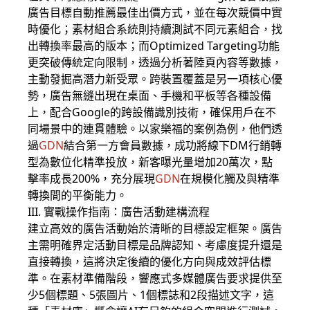
廣告目標自動推薦最佳出價方式，並在每次競價中實
時優化；素材組合系統則持續測試不同元素組合，找
出轉換率最高的版本；而Optimized Targeting功能
更突破傳統定向限制，透過分析著陸頁內容等數據，
主動發掘高潛力新受眾。跨裝置覆蓋是另一項核心優
勢，
廣告
無縫出現在桌面、手機和平板等各種設備
上，配合Google的跨設備識別技術，確保用戶在不
同場景中的連貫體驗。以家樂福的案例為例，他們透
過
GDN
結合第一方會員數據，成功將線下DM行銷轉
型為數位化精準投放，新客曝光量增加20萬次，點
擊率成長200%，充分展現
GDN
在規模化觸及與精準
轉換間的平衡能力。
III. 實戰操作指南：
廣告
活動建構流程
建立高效的
廣告
活動始於清晰的目標設定框架。廣告
主需明確界定活動目標是品牌認知、考慮度提升還是
直接轉換，這將決定後續的優化方向與成效評估標
準。在素材準備階段，響應式多媒體廣告要求提供至
少5個標題、5張圖片、1個標誌和2段描述文字，這