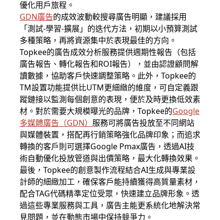
優化用戶旅程。
GDN
廣告
的成效波動較搜尋廣告明顯，建議採用
「測試-學習-擴展」的迭代方法，初期以小預算測試
多種策略，再將資源集中於表現最佳的方向。
Topkee的廣告成效分析服務提供週期性報告（包括
廣告報告、轉化報告和ROI報告），並由認證顧問解
讀數據，協助客戶快速調整策略。此外，Topkee的
TM設置功能提供比UTM更細緻的維度，可自定義跟
蹤鏈接以監測每個創意的表現，便於及時更換低效素
材。對於需要大規模曝光的品牌，Topkee的
Google
多媒體廣告（GDN）
服務可將廣告投放至不同網站
與媒體裝置，搭配再行銷策略強化品牌印象；而追求
轉換的客戶則可選擇Google Pmax廣告，透過AI技
術自動優化投放管道與出價策略，最大化轉換效果。
最後，Topkee的創意製作流程結合AI生成與專業設
計師的細緻加工，確保客戶能持續獲得高質量素材，
配合TAG代碼精準定位受眾，快速建立品牌形象。透
過這些專業服務與工具，廣告主能更系統化地解決常
見問題，並在動態市場中保持競爭力。