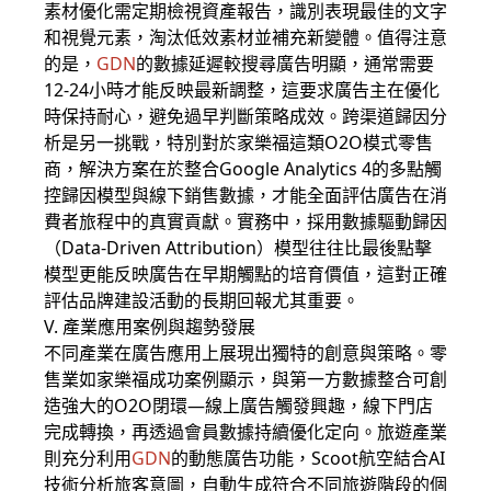
素材優化需定期檢視資產報告，識別表現最佳的文字
和視覺元素，淘汰低效素材並補充新變體。值得注意
的是，
GDN
的數據延遲較搜尋廣告明顯，通常需要
12-24小時才能反映最新調整，這要求廣告主在優化
時保持耐心，避免過早判斷策略成效。跨渠道歸因分
析是另一挑戰，特別對於家樂福這類O2O模式零售
商，解決方案在於整合Google Analytics 4的多點觸
控歸因模型與線下銷售數據，才能全面評估廣告在消
費者旅程中的真實貢獻。實務中，採用數據驅動歸因
（Data-Driven Attribution）模型往往比最後點擊
模型更能反映廣告在早期觸點的培育價值，這對正確
評估品牌建設活動的長期回報尤其重要。
V. 產業應用案例與趨勢發展
不同產業在廣告應用上展現出獨特的創意與策略。零
售業如家樂福成功案例顯示，與第一方數據整合可創
造強大的O2O閉環—線上廣告觸發興趣，線下門店
完成轉換，再透過會員數據持續優化定向。旅遊產業
則充分利用
GDN
的動態廣告功能，Scoot航空結合AI
技術分析旅客意圖，自動生成符合不同旅遊階段的個