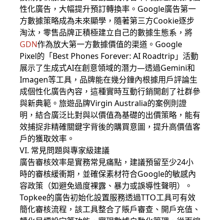
性化廣告，大幅提升預訂轉換率。Google廣告第一
方數據策略成為未來顯學，隨著第三方Cookie逐步
淘汰，零售品牌正積極建立自己的數據生態系，將
GDN
作為放大第一方數據價值的渠道。Google
Pixel的「Best Phones Forever: AI Roadtrip」活動
展示了生成式AI在創意領域的潛力—透過Gemini和
Imagen等工具，品牌能在幾分鐘內根據用戶評論生
成個性化廣告內容，這種實時互動行銷開創了社群參
與新典範。旅遊品牌Virgin Australia的案例則證
明，結合廣泛比對與以價值為基礎的出價策略，能有
效捕捉非精確關鍵字背後的購買意圖，提升高價值客
戶的獲取效率。
VI. 常見問題與專家級建議
廣告審核效率是實務常見痛點，建議預留至少24小
時的審核緩衝期，並確保素材符合Google的敏感內
容政策（如避免過度裸露、暴力或誤導性聲明）。
Topkee的廣告初始化設置服務透過TTO工具可有效
簡化審核流程，該工具整合了賬戶審查、開戶充值、