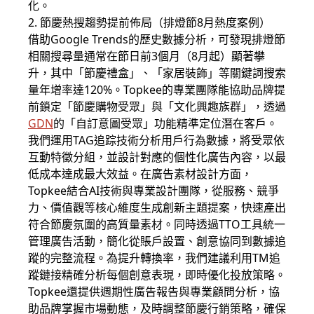
化。
2. 節慶熱搜趨勢提前佈局（排燈節8月熱度案例）
借助Google Trends的歷史數據分析，可發現排燈節
相關搜尋量通常在節日前3個月（8月起）顯著攀
升，其中「節慶禮盒」、「家居裝飾」等關鍵詞搜索
量年增率達120%。Topkee的專業團隊能協助品牌提
前鎖定「節慶購物受眾」與「文化興趣族群」，透過
GDN
的「自訂意圖受眾」功能精準定位潛在客戶。
我們運用TAG追踪技術分析用戶行為數據，將受眾依
互動特徵分組，並設計對應的個性化廣告內容，以最
低成本達成最大效益。在廣告素材設計方面，
Topkee結合AI技術與專業設計團隊，從服務、競爭
力、價值觀等核心維度生成創新主題提案，快速產出
符合節慶氛圍的高質量素材。同時透過TTO工具統一
管理廣告活動，簡化從賬戶設置、創意協同到數據追
蹤的完整流程。為提升轉換率，我們建議利用TM追
蹤鏈接精確分析每個創意表現，即時優化投放策略。
Topkee還提供週期性廣告報告與專業顧問分析，協
助品牌掌握市場動態，及時調整節慶行銷策略，確保