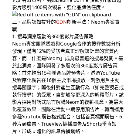
也是有效策略，例如Debina Bonnerjee的宜家改造
影片吸引1400萬次觀看，強化品牌信任度。
三、品牌認知提升的
GDN
創新手法：Neom專案實
戰
1. 搜尋洞察驅動的360度影片廣告策略
Neom專案團隊透過與Google合作的搜尋數據分析
發現，僅有12%的受訪者真正理解該計畫的實質內
容，而「什麼是Neom」成為最普遍的搜尋疑問。基
於此洞察，團隊開發了多層次的360度影片廣告策
略：首先推出15秒聯合品牌預告片，透過YouTube
及程序化廣告在16個主要市場投放，刺激用戶主動
搜尋關鍵字；隨後針對產生互動行為（如完整觀看或
執行搜尋）的受眾，自動觸發更深入的解釋影片，該
影片採用對話式語言解構Neom的複雜概念。為最大
化覆蓋效果，團隊在活動中期停用預告片，轉而運用
多種YouTube廣告格式組合，包括首頁標頭廣告、6
秒片頭廣告、TrueView插播廣告及Shorts垂直短
片，形成立體化的訊息傳播網絡。