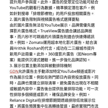
提升用戶參與度。此外，廣告的受眾定位功能可結合
YouTube的觀看行為數據，精準鎖定潛在客戶，例
如針對搜尋「排燈節禮物」的用戶投放相關廣告。
2. 圖片廣告限制與視頻廣告格式選擇要點
由於圖片廣告無法在YouTube展示，品牌需優先選
擇影片廣告格式。TrueView廣告適合講述品牌故
事，而六秒不可跳過的片頭廣告則適合快速傳遞訊
息。例如，Zomato運用超本地化影片廣告，結合演
員Hrithik Roshan的代言，成功在二三線城市提升
新用戶註冊量。此外，360度影片廣告（如Neom專
案）能提供沉浸式體驗，進一步強化品牌認知。
3. 展示位置主動添加與被動排除機制
GDN
允許廣告主手動添加特定YouTube頻道或影片
作為展示位置，例如在熱門節日內容旁投放廣告。同
時，品牌也需建立排除清單，避免廣告出現在不相關
或敏感內容中。廣告後台提供批量排除功能，可一次
性排除多個頻道或影片，確保品牌安全。例如，
Reliance Digital在排燈節期間透過排除低效展示位
置，將廣告預算集中在高轉換管道，最終實現門市流