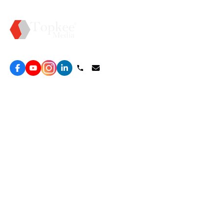
Topkee —— 您的全棧行銷合作夥伴
服務
效益型Google廣告服務
營銷增長方案
效益型Meta廣告服務
免費營銷診斷
LeadGeneration廣告服務
網站轉化提升
線索增長引擎
ROAS 分析
廣告效益管理
自然流量增長