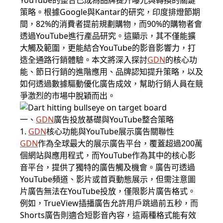
YouTube的整合已成為品牌提升曝光與轉換的關鍵
策略。根據Google與Kantar的研究，印度排燈節期
間，82%的消費者提前規劃購物，而90%的購物者會
透過YouTube進行產品研究。這顯示，其不僅能擴
大觸及範圍，更能結合YouTube的影音影響力，打
造全通路行銷體驗。本文將深入探討
GDN
的核心功
能、節日行銷的進階應用、品牌認知提升策略，以及
如何透過數據驅動優化廣告成效，幫助行銷人員在競
爭激烈的市場中脫穎而出。
一、
GDN
廣告投放基礎與YouTube整合策略
1.
GDN
核心功能與YouTube展示廣告關聯性
GDN
作為全球最大的展示廣告平台，覆蓋超過200萬
個網站與應用程式，而YouTube作為其中的核心影
音平台，提供了獨特的廣告觸及機會。廣告可透過
YouTube頻道、影片或首頁動態展示，但需注意圖
片廣告無法在YouTube投放，僅限影片廣告格式。
例如，TrueView插播廣告允許用戶跳過前五秒，而
Shorts廣告則適合短影音內容，這兩種格式能有效