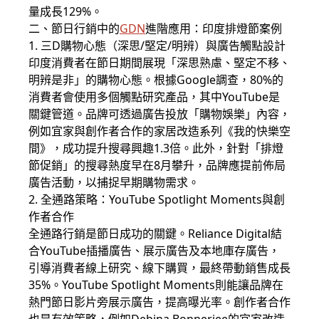
量成長129%。
二、節日行銷中的
GDN
進階應用：印度排燈節案例
1. 三D購物心態（深思/堅定/明辨）與廣告觸點設計
印度消費者在節日期間展現「深思熟慮、堅定不移、
明辨是非」的購物心態。根據Google調查，80%的
消費者會使用多個觸點研究產品，其中YouTube是
關鍵管道。品牌可透過廣告投放「購物娛樂」內容，
例如宜家與創作者合作的家居改造系列《我的快樂空
間》，成功提升搜尋興趣1.3倍。此外，針對「排燈
節促銷」的搜尋熱度早在8月攀升，品牌應提前佈局
廣告活動，以捕捉早期購物需求。
2. 全通路策略：YouTube Spotlight Moments與創
作者合作
全通路行銷是節日成功的關鍵。Reliance Digital結
合YouTube插播廣告、展示廣告及本地庫存廣告，
引導消費者線上研究、線下購買，最終帶動銷售成長
35%。YouTube Spotlight Moments則能讓品牌在
熱門節日影片旁展示廣告，提高曝光率。創作者合作