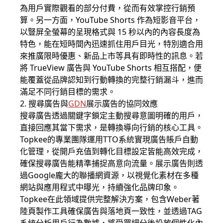
為用戶實際觀看的部分付費，從而有效掌控行銷預
算。另一方面，YouTube Shorts 作為短影音平台，
以豎屏全螢幕的呈現格式與 15 秒以內的內容長度為
特色，能在短時間內迅速抓住用戶目光，特別適合用
來推廣限時優惠、新品上市等具有即時性的訊息。若
將 TrueView 廣告與 YouTube Shorts 相互搭配，便
能覆蓋從品牌認知到行動轉換的完整行銷漏斗，進而
滿足不同行銷目標的需求。
2. 搜尋廣告與
GDN
展示廣告的協同效應
搜尋廣告透過關鍵字鎖定主動搜尋意圖明確的用戶，
直接回應其當下需求，是轉換導向行銷的核心工具。
Topkee的專業團隊運用TTO系統實現廣告賬戶自動
化管理，從開戶充值到轉化目標設定皆能高效完成，
確保搜尋廣告能精準捕捉高意向流量。展示廣告則透
過Google龐大的聯播網資源，以視覺化素材在多種
網站與應用程式中曝光，持續強化品牌印象。
Topkee在此領域提供完整解決方案，包含Weber著
陸頁製作工具確保廣告與落地頁一致性，並透過TAG