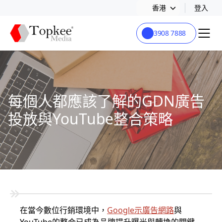
香港
登入
3908 7888
每個人都應該了解的GDN廣告
投放與YouTube整合策略
在當今數位行銷環境中，
Google示廣告網路
與