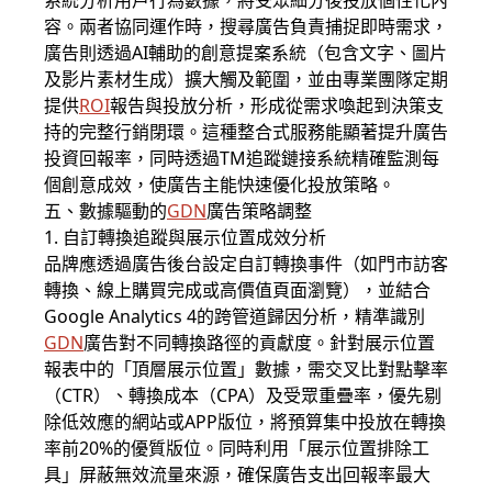
系統分析用戶行為數據，將受眾細分後投放個性化內
容。兩者協同運作時，搜尋廣告負責捕捉即時需求，
廣告則透過AI輔助的創意提案系統（包含文字、圖片
及影片素材生成）擴大觸及範圍，並由專業團隊定期
提供
ROI
報告與投放分析，形成從需求喚起到決策支
持的完整行銷閉環。這種整合式服務能顯著提升廣告
投資回報率，同時透過TM追蹤鏈接系統精確監測每
個創意成效，使廣告主能快速優化投放策略。
五、數據驅動的
GDN
廣告策略調整
1. 自訂轉換追蹤與展示位置成效分析
品牌應透過廣告後台設定自訂轉換事件（如門市訪客
轉換、線上購買完成或高價值頁面瀏覽），並結合
Google Analytics 4的跨管道歸因分析，精準識別
GDN
廣告對不同轉換路徑的貢獻度。針對展示位置
報表中的「頂層展示位置」數據，需交叉比對點擊率
（CTR）、轉換成本（CPA）及受眾重疊率，優先剔
除低效應的網站或APP版位，將預算集中投放在轉換
率前20%的優質版位。同時利用「展示位置排除工
具」屏蔽無效流量來源，確保廣告支出回報率最大