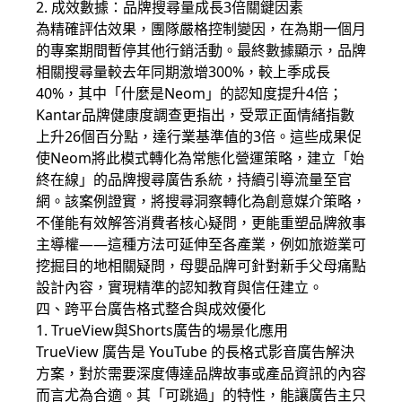
2. 成效數據：品牌搜尋量成長3倍關鍵因素
為精確評估效果，團隊嚴格控制變因，在為期一個月
的專案期間暫停其他行銷活動。最終數據顯示，品牌
相關搜尋量較去年同期激增300%，較上季成長
40%，其中「什麼是Neom」的認知度提升4倍；
Kantar品牌健康度調查更指出，受眾正面情緒指數
上升26個百分點，達行業基準值的3倍。這些成果促
使Neom將此模式轉化為常態化營運策略，建立「始
終在線」的品牌搜尋廣告系統，持續引導流量至官
網。該案例證實，將搜尋洞察轉化為創意媒介策略，
不僅能有效解答消費者核心疑問，更能重塑品牌敘事
主導權——這種方法可延伸至各產業，例如旅遊業可
挖掘目的地相關疑問，母嬰品牌可針對新手父母痛點
設計內容，實現精準的認知教育與信任建立。
四、跨平台廣告格式整合與成效優化
1. TrueView與Shorts廣告的場景化應用
TrueView 廣告是 YouTube 的長格式影音廣告解決
方案，對於需要深度傳達品牌故事或產品資訊的內容
而言尤為合適。其「可跳過」的特性，能讓廣告主只