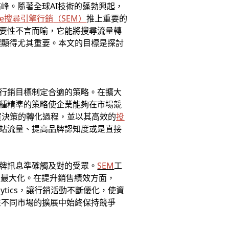
峰。隨著全球AI技術的蓬勃興起，
gle搜尋引擎行銷
（SEM）
推上重要的
要性不言而喻，它能將搜尋流量轉
標顯得尤其重要。本文的目標是探
討
的行銷目標制定合適的策略。在擴大
種精準的策略使企業能夠在市場競
買決策的轉化過程，並以其高效的
投
站流量、提高品牌認知度或是直接
品牌訊息準確觸及對的受眾。
SEM
工
至最大化。在提升銷售績效方面，
nalytics，讓行銷活動不斷優化，使資
在不同市場的擴展中始終保持競爭