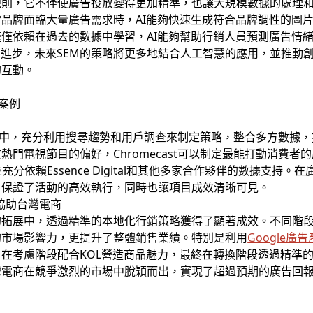
戲規則，它不僅使廣告投放變得更加精準，也讓大規模數據的處理和
品牌面臨大量廣告需求時，AI能夠快速生成符合品牌調性的圖片
僅依賴在過去的數據中學習，AI能夠幫助行銷人員預測廣告情
斷進步，未來SEM的策略將更多地結合人工智慧的應用，並推動
的互動。
 案例
告活動中，充分利用搜尋趨勢和用戶調查來制定策略，整合多方數據
熱門電視節目的偏好，Chromecast可以制定最能打動消費者
並充分依賴Essence Digital和其他多家合作夥伴的數據支
，保證了活動的高效執行，同時也讓項目成效清晰可見。
 協助台灣電商
市場的拓展中，透過精準的本地化行銷策略獲得了顯著成效。不同階
的市場影響力，更提升了整體銷售業績。特別是利用
Google廣
在考慮階段配合KOL營造商品魅力，最終在轉換階段透過精準
灣電商在競爭激烈的市場中脫穎而出，實現了超過預期的廣告回