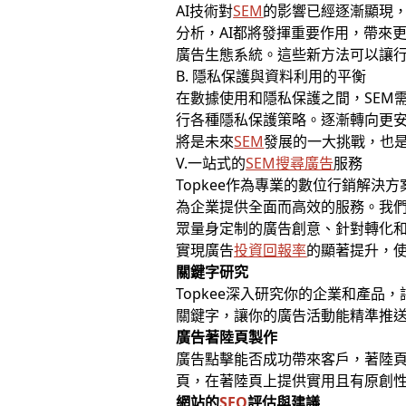
AI技術對
SEM
的影響已經逐漸顯現，
分析，AI都將發揮重要作用，帶來
廣告生態系統。這些新方法可以讓
B. 隱私保護與資料利用的平衡
在數據使用和隱私保護之間，SEM
行各種隱私保護策略。逐漸轉向更
將是未來
SEM
發展的一大挑戰，也
V.一站式的
SEM搜尋廣告
服務
Topkee作為專業的數位行銷解決
為企業提供全面而高效的服務。我
眾量身定制的廣告創意、針對轉化
實現廣告
投資回報率
的顯著提升，
關鍵字研究
Topkee深入研究你的企業和產
關鍵字，讓你的廣告活動能精準推
廣告著陸頁製作
廣告點擊能否成功帶來客戶，著陸
頁，在著陸頁上提供實用且有原創
網站的
SEO
評估與建議