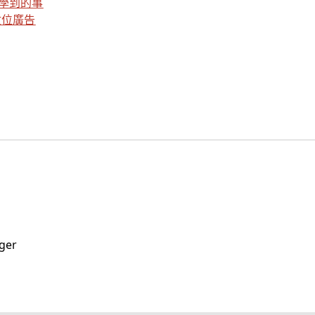
中學到的事
數位廣告
ger