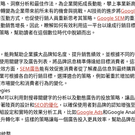
略、洞察分析和最佳作法，為企業開拓成長動能，攀上事業新高
轉變為企業帶來前所未有的機會與挑戰。AI技術的進步將
Goo
的互動方式，也促使行銷人員重新思考其策略。
Google SEM
的重
推動銷售增長，因此，瞭解如何有效利用這一平台以達成行銷目
策略，幫助讀者在這個數位時代中脫穎而出。
行銷工具，能夠幫助企業擴大品牌知名度、提升銷售績效，並根據不同
使用關鍵字及廣告列表，將品牌訊息精準傳達給目標消費者。這
績效方面，
SEM廣告
能有效促進消費者從了解產品信息到最終購
業可根據各自的行銷目標，選擇適合的策略，例如著重於增加網
應市場變化和消費者行為的變化。
 SEM可以利用對搜尋關鍵字的分析以及動態廣告的投放策略，讓
含著陸頁的設計和
SEO的優化
，以確保使用者對品牌的認知增強
目標群組設定和實時的效果分析工具，比如
Google Ads
和Google A
提升轉化率。這樣的策略讓每一個廣告投入更具效率，幫助品牌
的統整