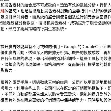
據和廣告素材的結合是不可或缺的。透過有效的數據分析，行銷
策略
的基礎，也是技術驅動廣告素材創新的重要指引。技術的進
地吸引目標消費者，而系統的整合則使各個數位行銷元素緊密協
實踐為例，他們通過統整分析數據、技術和廣告素材，成功提升了廣告活
活動，形成了獨具策略的行銷生态系統。
告效能具有不可或缺的作用。Google的DoubleClick和Bi
廣告活動，透過深入的數據分析揭示廣告的投放成效。再加上Googl
告在各個階段的表現，做出科學的預測和調整。這些工具協同效
性，調整廣告的出現頻率、價格和內容，從而提升目標受眾的轉
場影響力。
效覆蓋的重要手段。透過動態素材的應用，公司可以更靈活地根
和吸引力。利用這些工具，公司可以在既定的行銷策略框架下，
於，不僅能自動調整廣告訊息以貼合受眾需求，還能夠提升整體
略讓品牌能夠在瞬息萬變的行銷環境中保持競爭力，同時增加與