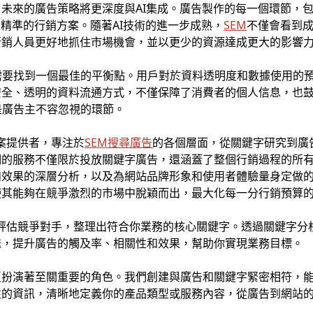
未來的廣告策略將更深度與AI集成。廣告製作的每一個環節，
更精準的行銷方案。隨著AI技術的進一步成熟，
SEM
不僅會看到
行銷人員更好地抓住市場機會，並以更少的資源達成更大的影響
需要找到一個最佳的平衡點。用戶對於資料透明度和數據使用的預期
安全、透明的資料流通方式，不僅保障了消費者的個人信息，也
是廣告主不容忽視的環節。
方案提供者，專注於
SEM搜尋廣告
的各個層面，從關鍵字研究到廣
們的服務不僅限於投放關鍵字廣告，還涵蓋了整個行銷過程的所
和效果的深層分析，以及為網站品牌形象和使用者體驗量身定做
使其能夠在競爭激烈的市場中脫穎而出，最大化每一分行銷預算
品，評估競爭對手，整理出符合你業務的核心關鍵字。透過關鍵字
送，提升廣告的觸及率、相關性和效果，幫助你實現業務目標。
頁扮演著至關重要的角色。我們創建與廣告和關鍵字緊密相符，
性的資訊，清晰地定義你的產品類型或服務內容，從廣告到網站