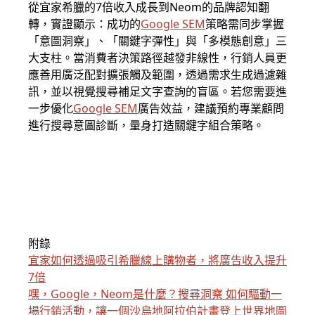
從宜家希臘的7倍收入成長到Neom的品牌認知翻
轉，實證顯示：成功的
Google SEM
策略需同步掌握
「意圖洞察」、「關鍵字彈性」與「多模態創意」三
大支柱。當消費者決策路徑越發非線性，行銷人員更
應善用廣泛配對擴張觸及範圍，透過需求生成過濾雜
訊，並以視覺搜尋補足文字查詢的盲區。若您需要進
一步優化
Google SEM
廣告效益，建議預約專業顧問
進行搜尋意圖診斷，量身打造關鍵字組合策略。
附錄
宜家如何透過吸引希臘線上購物者，將廣告收入提升
7倍
嘿，Google，Neom是什麼？搜尋洞察 如何驅動一
場行銷活動，讓一個沙烏地阿拉伯計畫登上世界地圖