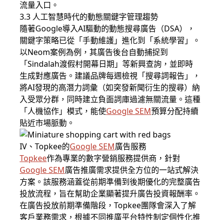
流量入口。
3.3 人工智慧時代的動態關鍵字管理趨勢
隨著Google導入AI驅動的動態搜尋廣告（DSA），
關鍵字策略已從「手動維護」進化到「系統學習」。
以Neom案例為例，其廣告後台自動捕捉到
「Sindalah渡假村開幕日期」等新興查詢，並即時
生成對應廣告。建議品牌每週檢視「搜尋詞報告」，
將AI發現的高潛力詞彙（如突發新聞衍生的搜尋）納
入受眾分群，同時建立負面詞庫過濾無關流量。這種
「人機協作」模式，能使
Google SEM
預算分配持續
貼近市場脈動。
IV、Topkee的
Google SEM
廣告服務
Topkee
作為專業的數字營銷服務提供商，針對
Google SEM
廣告推廣需求提供全方位的一站式解決
方案。該服務涵蓋從前期準備到後期優化的完整廣告
投放流程，旨在幫助企業顯著提升廣告投資報酬率。
在廣告投放前期準備階段，Topkee團隊會深入了解
客戶業務需求，根據不同推廣平台特性制定個性化推