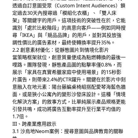
透過自訂意圖受眾（Custom Intent Audiences）鎖
定過去30天內搜尋過「模組化衣櫃」、「雙人床
架」等關鍵字的用戶。這項技術的突破性在於，它能
識別「處於比較階段」的高意向客戶——例如同時搜
尋「IKEA」與「競品品牌」的用戶，並對其投放強
調性價比的廣告素材，最終使轉換率提升35%。
2.2 創意素材優化：從靜態圖片到情境化影片
當策略框架就位，創意質量便成為點燃轉換的最後一
哩路。團隊發現，靜態產品圖的點擊率僅0.8%，而
展示「家具在真實希臘家庭中使用場景」的15秒影
片廣告，則帶來2.4%的CTR躍升。關鍵在於影片中刻
意融入在地元素：陽台藤編桌椅組搭配愛琴海藍色牆
面，或是狹小公寓內的變形沙發床設計。這種「情境
化解決方案」的敘事方式，比單純展示產品規格更能
引發共鳴，成功將廣告互動率提升至行業平均值的
1.7倍。
III、跨產業應用啟示
3.1 沙烏地Neom案例：搜尋意圖與品牌教育的關聯