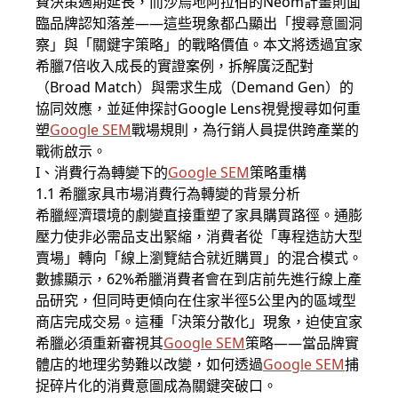
費決策週期延長，而沙烏地阿拉伯的Neom計畫則面
臨品牌認知落差——這些現象都凸顯出「搜尋意圖洞
察」與「關鍵字策略」的戰略價值。本文將透過宜家
希臘7倍收入成長的實證案例，拆解廣泛配對
（Broad Match）與需求生成（Demand Gen）的
協同效應，並延伸探討Google Lens視覺搜尋如何重
塑
Google SEM
戰場規則，為行銷人員提供跨產業的
戰術啟示。
I、消費行為轉變下的
Google SEM
策略重構
1.1 希臘家具市場消費行為轉變的背景分析
希臘經濟環境的劇變直接重塑了家具購買路徑。通膨
壓力使非必需品支出緊縮，消費者從「專程造訪大型
賣場」轉向「線上瀏覽結合就近購買」的混合模式。
數據顯示，62%希臘消費者會在到店前先進行線上產
品研究，但同時更傾向在住家半徑5公里內的區域型
商店完成交易。這種「決策分散化」現象，迫使宜家
希臘必須重新審視其
Google SEM
策略——當品牌實
體店的地理劣勢難以改變，如何透過
Google SEM
捕
捉碎片化的消費意圖成為關鍵突破口。