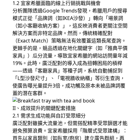
1.2 宜家希臘面臨的線上行銷挑戰與機會
分析團隊透過Google Trends發現，希臘用戶的搜尋
模式正從「品牌詞（如IKEA沙發）」轉向「場景詞
（如小客廳收納方案）」，這反映消費者更關注空間
解決方案而非特定品牌。然而，傳統精確配對
（Exact Match）策略無法有效覆蓋這類長尾查詢。
更棘手的是，競品透過在地化關鍵字（如「雅典平價
家具」）瓜分流量，導致宜家希臘的網站訪問量年減
19%。此時，廣泛配對的導入成為扭轉困局的槓桿
——透過「客廳家具」等種子詞，系統自動捕捉到
「L型沙發尺寸」、「電視牆收納櫃」等衍生查詢，
使廣告曝光量提升3倍，成功觸及原本未被品牌詞覆
蓋的潛在客群。
II、成效提升的關鍵配套措施
2.1 需求生成功能與自訂受眾細分
廣泛配對雖擴大流量池，但需搭配精準受眾篩選才能
避免預算浪費。宜家希臘採用「階層式受眾建構」：
首先以家具類別（如臥室/廚房）建立廣告群組，再