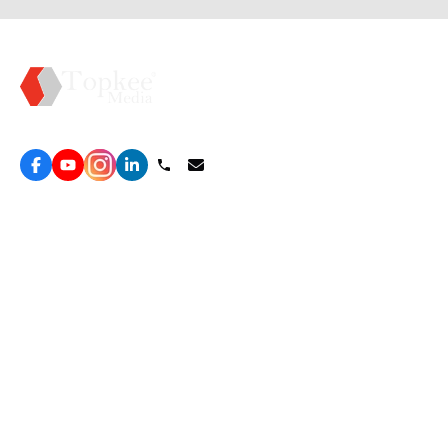
Topkee —— 您的全棧行銷合作夥伴
服務
效益型Google廣告服務
營銷增長方案
效益型Meta廣告服務
免費營銷診斷
LeadGeneration廣告服務
網站轉化提升
線索增長引擎
ROAS 分析
廣告效益管理