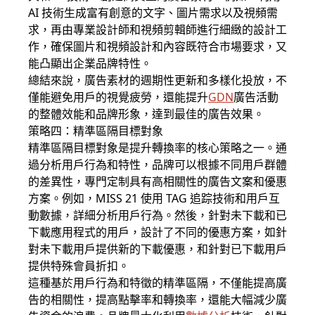
AI 技術生成富有創意的文字、圖片需求以及視頻需
求，再由專業設計師和視頻剪輯師進行細緻的設計工
作，確保圖片和視頻設計和內容既符合市場要求，又
能凸顯出企業品牌特性。
總結來說，廣告素材的週期性更新和多樣化投放，不
僅能避免用戶的視覺疲勞，還能提升
GDN
廣告活動
的整體效能和品牌形象，達到最佳的廣告效果。
策略四：精準區隔目標對象
精準區隔目標對象是提升轉換率的核心策略之一。通
過分析用戶行為和特性，品牌可以根據不同用戶群體
的差異性，專門定制具有高相關性的廣告文案和優惠
方案。例如，MISS 21 使用 TAG 追踪技術和用戶互
動數據，詳細分析用戶行為。然後，針對未下載和已
下載應用程式的用戶，設計了不同的優惠方案，如針
對未下載用戶提供新的下載優惠，和針對已下載用戶
提供特殊會員折扣。
這種基於用戶行為和特徵的精準區隔，不僅能提高廣
告的相關性，提高點擊率和轉換率，還能大幅減少廣