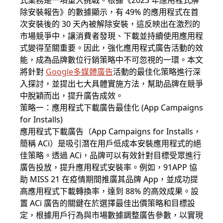
式業務是一項重大挑戰。根據《2023 年應用程式解
除安裝報告》的數據顯示，有 49% 的應用程式在首
次安裝後的 30 天內被解除安裝，這反映出在激烈的
市場競爭中，讓消費者發現、下載並持續使用應用程
式變得至關重要。因此，強化應用程式廣告活動的效
能，成為品牌數位行銷策略中不可忽視的一環。本文
將針對
Google多媒體廣告
活動的最佳化策略進行深
入探討，並提出七大具體實施方法，幫助品牌在競爭
中脫穎而出，提升廣告成效。
策略一：應用程式下載廣告最佳化 (App Campaigns
for Installs)
應用程式下載廣告（App Campaigns for Installs，
簡稱 ACi）是吸引潛在用戶低成本安裝應用程式的絕
佳策略。透過 ACi，品牌可以有效針對目標受眾進行
廣告投放，提升應用程式安裝率。例如，91APP 協
助 MISS 21 在疫情期間推廣其品牌 App，並成功提
高應用程式下載轉換率，達到 88% 的高效成果。設
置 ACi 廣告的關鍵在於選擇最佳出價策略和目標設
定，根據用戶行為與市場數據調整廣告參數，以實現