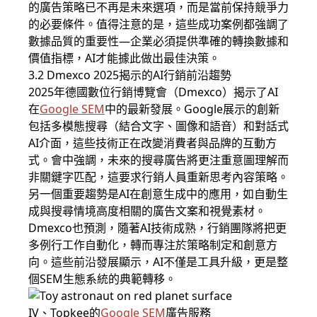
的廣告策略已不再是未來選項，而是當前保持競爭力
的必要條件。值得注意的是，這些成功案例都強調了
數據品質的重要性—企業必須提供準確的轉換數據和
價值指標，AI才能據此做出最佳決策。
3.2 Dmexco 2025揭示的AI行銷前沿趨勢
2025年德國數位行銷博覽會（Dmexco）揭示了AI
在
Google SEM
中的最新發展。Google展示的創新
包括多模態搜尋（結合文字、圖像和語音）和對話式
AI介面，這些技術正在改變消費者與品牌的互動方
式。會中強調，未來的搜尋廣告將更注重意圖理解而
非關鍵字匹配，這要求行銷人員重新思考內容策略。
另一個重要趨勢是AI在創意生成中的應用，如自動生
成與搜尋情境高度相關的廣告文案和視覺素材。
Dmexco也預測，隨著AI技術成熟，行銷團隊將把更
多例行工作自動化，轉而專注於策略制定和創意方
向。這些前沿發展顯示，AI不僅是工具升級，更是整
個SEM生態系統的典範轉移。
IV、Topkee的
Google SEM
廣告服務