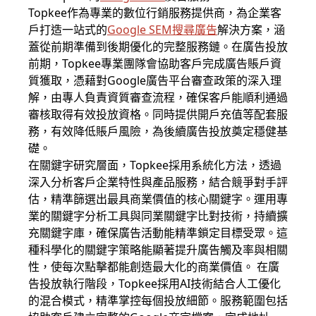
Topkee作為專業的數位行銷服務提供商，為企業客
戶打造一站式的
Google SEM
搜尋廣告
解決方案，涵
蓋從前期準備到後期優化的完整服務鏈。在廣告投放
前期，Topkee專業團隊會協助客戶完成廣告賬戶資
質獲取，憑藉對Google廣告平台審查政策的深入理
解，由專人負責資質審查流程，確保客戶能順利通過
審核取得有效投放資格。同時提供開戶充值等配套服
務，有效降低賬戶風險，為後續廣告投放奠定穩健基
礎。
在關鍵字研究層面，Topkee採用系統化方法，透過
深入分析客戶企業特性與產品服務，結合競爭對手評
估，精準篩選出最具商業價值的核心關鍵字。運用專
業的關鍵字分析工具與同業關鍵字比對技術，持續擴
充關鍵字庫，確保廣告活動能精準鎖定目標受眾。這
種科學化的關鍵字策略能顯著提升廣告觸及率與相關
性，使每次點擊都能創造最大化的商業價值。 在廣
告投放執行階段，Topkee採用AI技術結合人工優化
的混合模式，精準掌控每個投放細節。服務範圍包括