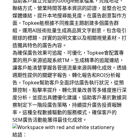
協助客戶建立完整的Google商家檔案，完成地址、
聯絡方式、營業時間等基本資訊的認證，並整合社交
媒體連結，提升本地搜尋能見度。在廣告創意製作方
面，Topkee能根據不同推廣主題創建多個廣告群
組，運用AI技術批量生成高品質文字創意，包含吸引
眼球的標題、詳實的說明文案以及相關視覺素材，打
造獨具特色的廣告內容。
為確保廣告效果可追蹤、可優化，Topkee會配置專
業的用戶來源追蹤系統TM，生成精準的追蹤連結，
讓客戶能清楚掌握各管道流量來源與轉化成效。透過
週期性提供的關鍵字報告、轉化報告和ROI分析報
告，Topkee幫助客戶全面評估廣告執行狀況，從預
算控制、點擊率提升、轉化質量改善等多維度進行深
度分析，並提出具體優化建議，協助客戶基於數據洞
察制定下一階段廣告策略，持續提升廣告投資報酬
率。這種全程數據驅動的服務模式，確保客戶的
SEM廣告活動能獲得最佳化成效。
結語：