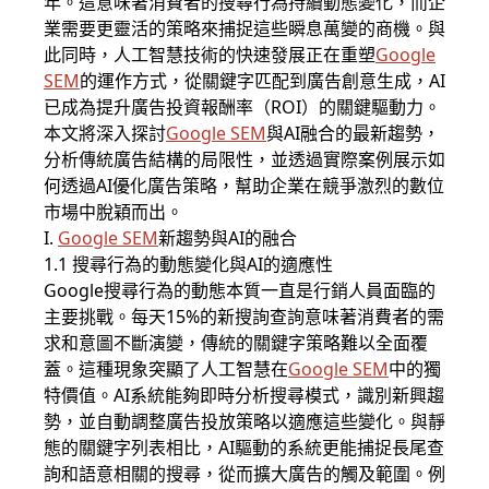
年。這意味著消費者的搜尋行為持續動態變化，而企
業需要更靈活的策略來捕捉這些瞬息萬變的商機。與
此同時，人工智慧技術的快速發展正在重塑
Google
SEM
的運作方式，從關鍵字匹配到廣告創意生成，AI
已成為提升廣告投資報酬率（ROI）的關鍵驅動力。
本文將深入探討
Google SEM
與AI融合的最新趨勢，
分析傳統廣告結構的局限性，並透過實際案例展示如
何透過AI優化廣告策略，幫助企業在競爭激烈的數位
市場中脫穎而出。
I.
Google SEM
新趨勢與AI的融合
1.1 搜尋行為的動態變化與AI的適應性
Google搜尋行為的動態本質一直是行銷人員面臨的
主要挑戰。每天15%的新搜詢查詢意味著消費者的需
求和意圖不斷演變，傳統的關鍵字策略難以全面覆
蓋。這種現象突顯了人工智慧在
Google SEM
中的獨
特價值。AI系統能夠即時分析搜尋模式，識別新興趨
勢，並自動調整廣告投放策略以適應這些變化。與靜
態的關鍵字列表相比，AI驅動的系統更能捕捉長尾查
詢和語意相關的搜尋，從而擴大廣告的觸及範圍。例