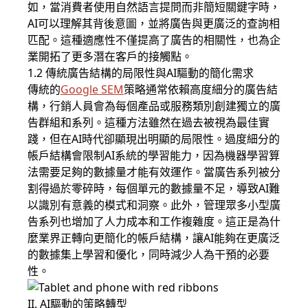
如，當消費者使用自然語言提問而非簡短關鍵字時，
AI可以理解其背後意圖，並將廣告與更廣泛的查詢相
匹配。這種適應性不僅提高了廣告的相關性，也為企
業開拓了更多潛在客戶的接觸點。
1.2 傳統廣告結構的局限性與AI驅動的簡化需求
傳統的
Google SEM
策略通常依賴高度細分的廣告結
構，行銷人員會為每個產品或服務類別創建獨立的廣
告群組和系列。這種方法雖然在過去被視為最佳實
踐，但在AI時代卻顯現出明顯的局限性。過度細分的
帳戶結構會限制AI系統的學習能力，因為機器學習算
法需要足夠的數據量才能有效運作。當廣告系列被分
割得過於零碎時，每個單元的數據量不足，導致AI難
以識別有意義的模式和洞察。此外，管理眾多小型廣
告系列也增加了人力成本和工作複雜度。這正是為什
麼業界正轉向更簡化的帳戶結構，讓AI能夠在更廣泛
的數據集上學習和優化，同時減少人為干預的必要
性。
II. AI驅動的策略轉型