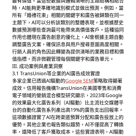
最有價值。當這些數據與邏輯清晰的主題結構相結合
時，AI能夠更準確地識別模式並做出預測。例如，當
所有「婚禮花束」相關的關鍵字和廣告被歸類在同一
主題下，AI可以分析該類別的整體表現，並根據歷史
數據預測哪些查詢最可能帶來高價值客戶。這種協同
作用也體現在廣告創意的優化上，AI會根據主題自動
調整廣告文案，確保訊息與用戶搜尋意圖高度相關。
行銷人員的角色因此轉變為提供清晰的業務目標和價
值指標，而非微觀管理每個關鍵字和廣告單元。
III. 成功案例與產業洞察
3.1 TransUnion等企業的AI廣告成效實證
多家企業已透過AI驅動的
Google SEM
策略取得顯著
成效。信用報告機構TransUnion在美國零售和消費
電子領域的營銷混合模型研究顯示，2023年Google
的效果最大化廣告系列（AI驅動）比主流社交媒體平
台的自動化廣告系列產出高19%的廣告支出回報率。
這項數據證實了AI在跨渠道預算分配和廣告投放上的
優勢。其他企業也報告類似趨勢，AI不僅提高了轉換
率，還降低了客戶獲取成本。這些實證表明，AI驅動