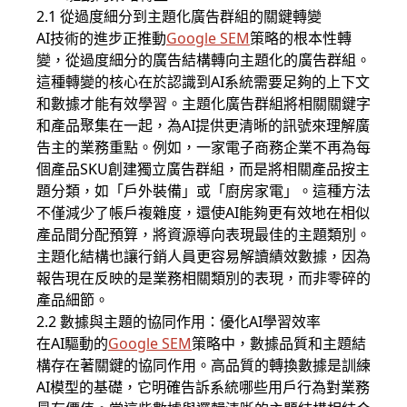
2.1 從過度細分到主題化廣告群組的關鍵轉變
AI技術的進步正推動
Google SEM
策略的根本性轉
變，從過度細分的廣告結構轉向主題化的廣告群組。
這種轉變的核心在於認識到AI系統需要足夠的上下文
和數據才能有效學習。主題化廣告群組將相關關鍵字
和產品聚集在一起，為AI提供更清晰的訊號來理解廣
告主的業務重點。例如，一家電子商務企業不再為每
個產品SKU創建獨立廣告群組，而是將相關產品按主
題分類，如「戶外裝備」或「廚房家電」。這種方法
不僅減少了帳戶複雜度，還使AI能夠更有效地在相似
產品間分配預算，將資源導向表現最佳的主題類別。
主題化結構也讓行銷人員更容易解讀績效數據，因為
報告現在反映的是業務相關類別的表現，而非零碎的
產品細節。
2.2 數據與主題的協同作用：優化AI學習效率
在AI驅動的
Google SEM
策略中，數據品質和主題結
構存在著關鍵的協同作用。高品質的轉換數據是訓練
AI模型的基礎，它明確告訴系統哪些用戶行為對業務