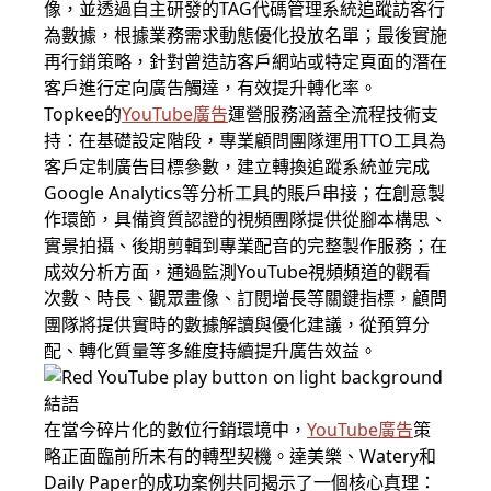
像，並透過自主研發的TAG代碼管理系統追蹤訪客行
為數據，根據業務需求動態優化投放名單；最後實施
再行銷策略，針對曾造訪客戶網站或特定頁面的潛在
客戶進行定向廣告觸達，有效提升轉化率。
Topkee的
YouTube廣告
運營服務涵蓋全流程技術支
持：在基礎設定階段，專業顧問團隊運用TTO工具為
客戶定制廣告目標參數，建立轉換追蹤系統並完成
Google Analytics等分析工具的賬戶串接；在創意製
作環節，具備資質認證的視頻團隊提供從腳本構思、
實景拍攝、後期剪輯到專業配音的完整製作服務；在
成效分析方面，通過監測YouTube視頻頻道的觀看
次數、時長、觀眾畫像、訂閱增長等關鍵指標，顧問
團隊將提供實時的數據解讀與優化建議，從預算分
配、轉化質量等多維度持續提升廣告效益。
結語
在當今碎片化的數位行銷環境中，
YouTube廣告
策
略正面臨前所未有的轉型契機。達美樂、Watery和
Daily Paper的成功案例共同揭示了一個核心真理：