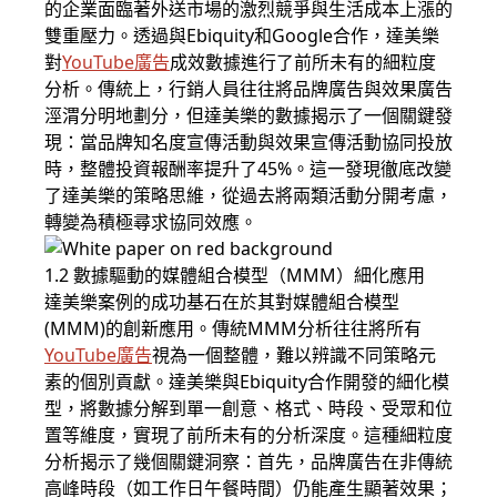
的企業面臨著外送市場的激烈競爭與生活成本上漲的
雙重壓力。透過與Ebiquity和Google合作，達美樂
對
YouTube廣告
成效數據進行了前所未有的細粒度
分析。傳統上，行銷人員往往將品牌廣告與效果廣告
涇渭分明地劃分，但達美樂的數據揭示了一個關鍵發
現：當品牌知名度宣傳活動與效果宣傳活動協同投放
時，整體投資報酬率提升了45%。這一發現徹底改變
了達美樂的策略思維，從過去將兩類活動分開考慮，
轉變為積極尋求協同效應。
1.2 數據驅動的媒體組合模型（MMM）細化應用
達美樂案例的成功基石在於其對媒體組合模型
(MMM)的創新應用。傳統MMM分析往往將所有
YouTube廣告
視為一個整體，難以辨識不同策略元
素的個別貢獻。達美樂與Ebiquity合作開發的細化模
型，將數據分解到單一創意、格式、時段、受眾和位
置等維度，實現了前所未有的分析深度。這種細粒度
分析揭示了幾個關鍵洞察：首先，品牌廣告在非傳統
高峰時段（如工作日午餐時間）仍能產生顯著效果；