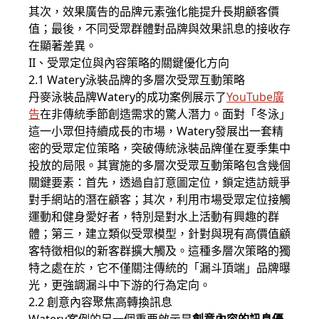
其次，效果廣告的品牌元素強化能提升長期顧客價
值；最後，不同受眾群體對品牌與效果訊息的接收存
在顯著差異。
II、受眾定位與內容策略的關鍵優化方向
2.1 Watery泳裝品牌的多層次受眾互動策略
丹麥泳裝品牌Watery的成功案例展示了
YouTube廣
告
在非傳統季節創造需求的驚人潛力。面對「冬泳」
這一小眾但持續成長的市場，Watery發展出一套精
密的受眾定位策略，突破傳統泳裝品牌僅在夏季集中
投放的局限。其實施的多層次受眾互動策略包含幾個
關鍵要素：首先，透過自訂意圖定位，鎖定造訪競爭
對手網站的潛在顧客；其次，利用市場受眾定位接觸
運動和健身愛好者，特別是對水上活動有興趣的群
體；第三，建立類似受眾模型，針對與現有高價值顧
客特徵相似的新客群擴大觸及。這種多層次策略的獨
特之處在於，它不僅關注傳統的「漏斗頂端」品牌曝
光，更強調漏斗中下游的行為定向。
2.2 創意內容聚焦高轉換訊息