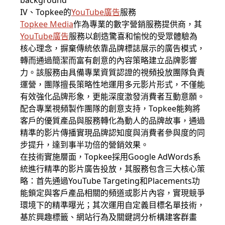
IV、Topkee的
YouTube廣告
服務
Topkee Media
作為專業的數字營銷服務提供商，其
YouTube廣告
服務以創造驚喜和愉悅的受眾體驗為
核心理念，摒棄傳統依靠品牌標誌展示的廣告模式，
轉而通過簡潔而富有創意的內容策略建立品牌影響
力。該服務由具備專業資質認證的視頻投放團隊負責
運營，團隊擅長策略性地運用多元影片形式，不僅能
有效強化品牌形象，更能深度激發消費者互動意願。
配合專業視頻製作團隊的創意支持，Topkee能夠將
客戶的優質產品與服務轉化為動人的品牌故事，通過
精準的影片傳播實現品牌認知度與消費者參與度的同
步提升，達到事半功倍的營銷效果。
在技術實施層面，Topkee採用Google AdWords系
統進行精準的影片廣告投放，其服務包含三大核心策
略：首先通過YouTube Targeting和Placements功
能鎖定與客戶產品相關的頻道或影片內容，實現競爭
環境下的精準曝光；其次運用自定義目標名單技術，
基於興趣標籤、網站行為及關鍵詞分析構建客群畫