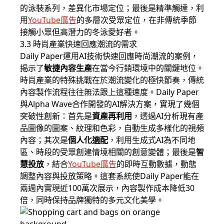
的泳裝系列，差異化市場定位；最後是精準觸達，利
用
YouTube廣告
的多層次受眾定位，在非傳統季節
接觸小眾但高潛力的冬泳愛好者。
3.3 時尚產業快速回應潮流的需求
Daily Paper運用AI技術快速回應時尚潮流的案例，
揭示了
敏捷內容生產
在當今行銷環境中的關鍵地位。
時尚產業的特殊挑戰在於潮流變化的極快節奏，傳統
內容製作流程往往無法跟上這種速度。Daily Paper
與Alpha Wave合作開發的AI解決方案，實現了幾個
突破性創新：首先是
資產再利用
，透過AI分析現有產
品圖像的圖案、紋理和色彩，自動生成多樣化的視頻
內容；其次是
個人化適配
，利用生成式AI為不同地
區、時段的受眾創建情境相關的創意變體；最後是
智
慧投放
，結合
YouTube廣告
的即時互動數據，動態
調整內容與投放策略。這套系統使Daily Paper能在
兩週內實現近100萬次展示，內容製作成本降低30
倍，同時保持品牌獨特的多元文化美學。