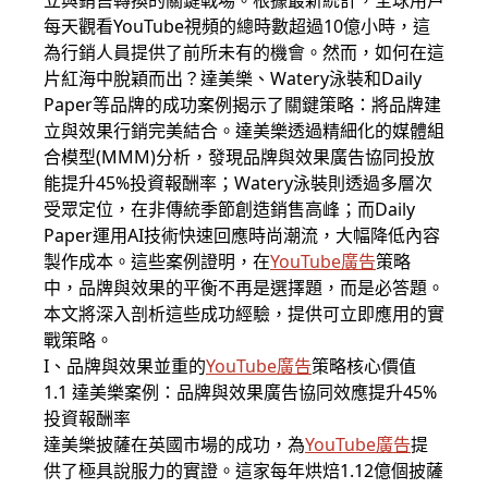
立與銷售轉換的關鍵戰場。根據最新統計，全球用戶
每天觀看YouTube視頻的總時數超過10億小時，這
為行銷人員提供了前所未有的機會。然而，如何在這
片紅海中脫穎而出？達美樂、Watery泳裝和Daily
Paper等品牌的成功案例揭示了關鍵策略：將品牌建
立與效果行銷完美結合。達美樂透過精細化的媒體組
合模型(MMM)分析，發現品牌與效果廣告協同投放
能提升45%投資報酬率；Watery泳裝則透過多層次
受眾定位，在非傳統季節創造銷售高峰；而Daily
Paper運用AI技術快速回應時尚潮流，大幅降低內容
製作成本。這些案例證明，在
YouTube廣告
策略
中，品牌與效果的平衡不再是選擇題，而是必答題。
本文將深入剖析這些成功經驗，提供可立即應用的實
戰策略。
I、品牌與效果並重的
YouTube廣告
策略核心價值
1.1 達美樂案例：品牌與效果廣告協同效應提升45%
投資報酬率
達美樂披薩在英國市場的成功，為
YouTube廣告
提
供了極具說服力的實證。這家每年烘焙1.12億個披薩