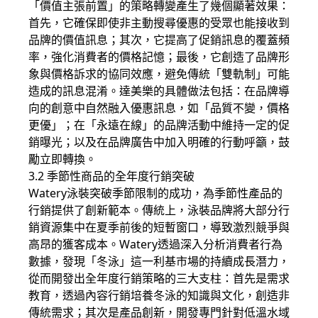
「價值主張前置」的策略轉變產生了幾個顯著效果：
首先，它確保即使非主動搜尋優惠的受眾也能接收到
品牌的價值訊息；其次，它提高了促銷訊息的覆蓋頻
率，強化消費者的價格記憶；最後，它創造了品牌形
象與價格訴求的協同效應，避免傳統「雙軌制」可能
造成的訊息混淆。達美樂的具體做法包括：在品牌導
向的創意中自然融入優惠訊息，如「品質不變，價格
更優」；在「永遠在線」的品牌活動中維持一定的促
銷曝光；以及在品牌廣告中加入明確的行動呼籲，鼓
勵立即轉換。
3.2 季節性商品的全年度行銷突破
Watery泳裝突破季節限制的成功，為季節性產品的
行銷提供了創新範本。傳統上，泳裝品牌將大部分行
銷資源集中在夏季前後的短暫窗口，導致激烈競爭與
高昂的獲客成本。Watery透過深入分析消費者行為
數據，發現「冬泳」這一利基市場的持續成長潛力，
從而開發出全年度行銷策略的三大支柱：首先是需求
教育，透過內容行銷培養冬泳的知識與文化，創造非
傳統需求；其次是產品創新，開發專門針對低溫水域