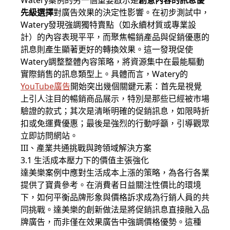
Watery案例的另一個重要啟示是
創意內容的訊息優
先級選擇
對廣告效果的決定性影響。在初步測試中，
Watery發現強調獨特賣點（如永續材質或專業設
計）的內容表現平平，而聚焦暢銷產品與促銷優惠的
訊息則產生顯著更好的轉換效果。這一發現促使
Watery調整整體內容策略，將資源集中在最能驅動
實際銷售的訊息類型上。具體而言，Watery的
YouTube廣告
開始突出幾個關鍵元素：首先是視覺
上引人注目的暢銷商品展示，特別是那些已經被市場
驗證的款式；其次是清晰明確的促銷訊息，如限時折
扣或免運費優惠；最後是強烈的行動呼籲，引導觀眾
立即訪問網站。
III、產業共通挑戰與跨領域解決方案
3.1 生活成本壓力下的價值主張強化
達美樂案例中應對生活成本上漲的策略，為各行各業
提供了寶貴參考。在消費者日益關注性價比的環境
下，如何平衡品牌形象與價格訴求成為行銷人員的共
同挑戰。達美樂的創新做法是將促銷訊息直接融入品
牌廣告，而非僅在效果廣告中強調價格優勢。這種