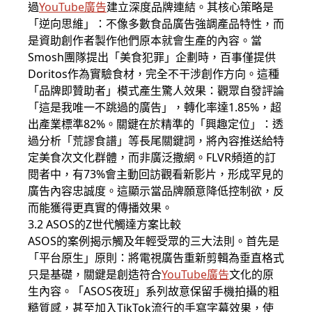
過
YouTube廣告
建立深度品牌連結。其核心策略是
「逆向思維」：不像多數食品廣告強調產品特性，而
是資助創作者製作他們原本就會生產的內容。當
Smosh團隊提出「美食犯罪」企劃時，百事僅提供
Doritos作為實驗食材，完全不干涉創作方向。這種
「品牌即贊助者」模式產生驚人效果：觀眾自發評論
「這是我唯一不跳過的廣告」，轉化率達1.85%，超
出產業標準82%。關鍵在於精準的「興趣定位」：透
過分析「荒謬食譜」等長尾關鍵詞，將內容推送給特
定美食次文化群體，而非廣泛撒網。FLVR頻道的訂
閱者中，有73%會主動回訪觀看新影片，形成罕見的
廣告內容忠誠度。這顯示當品牌願意降低控制欲，反
而能獲得更真實的傳播效果。
3.2 ASOS的Z世代觸達方案比較
ASOS的案例揭示觸及年輕受眾的三大法則。首先是
「平台原生」原則：將電視廣告重新剪輯為垂直格式
只是基礎，關鍵是創造符合
YouTube廣告
文化的原
生內容。「ASOS夜班」系列故意保留手機拍攝的粗
糙質感，甚至加入TikTok流行的手寫字幕效果，使