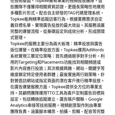
在技術層面，Topkee擁有專業的視頻投放團隊，這
些團隊不僅獲得相關資質認證，更擅長策略性地運用
多種影片形式。配合自主研發的TAG代碼管理系統，
Topkee能夠精準追蹤訪客行為，根據業務需求自定
義目標名單，實現廣告投放的最大效益。其服務涵蓋
完整的運營流程，從基礎設定到成效分析，形成閉環
式管理。
Topkee的服務主要分為兩大板塊：精準投放與廣告
版位運營。在精準投放方面，Topkee運用AdWords
系統實現三層定位策略：首先通過競爭對手分析，利
用的Targeting和Placements功能找到相關頻道或
影片內容進行投放；其次根據興趣、網站、關鍵字等
維度鎖定特定使用者群體；最後實施再行銷策略，針
對曾造訪網站或指定頁面的潛在客戶進行精準投放。
在廣告運營服務方面，Topkee提供全方位的專業支
持。其顧問團隊運用TTO工具為客戶定制廣告目標與
設定，包括轉換追蹤建立、廣告賬戶關聯、Google
Analytics串接等技術服務。視頻創意製作則由專業
團隊負責，涵蓋腳本構思、拍攝、剪輯、配音等完整