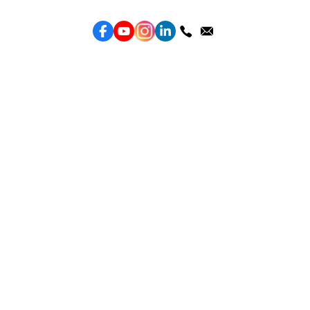
服務
效益型Google廣告服務
效益型Meta廣告服務
LeadGeneration廣告服務
營銷網頁製作
智能素材優化
產品
Weber Web builder
TTO CDP 營銷歸因
Leadbox 智能獲客
YIS 內容營銷
YME 對話營銷
Topkee