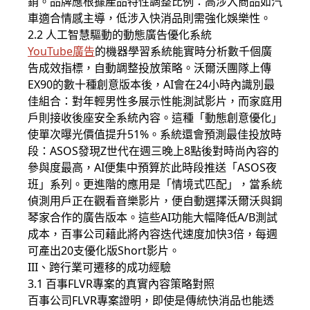
銷。品牌應根據產品特性調整比例：高涉入商品如汽
車適合情感主導，低涉入快消品則需強化娛樂性。
2.2 人工智慧驅動的動態廣告優化系統
YouTube廣告
的機器學習系統能實時分析數千個廣
告成效指標，自動調整投放策略。沃爾沃團隊上傳
EX90的數十種創意版本後，AI會在24小時內識別最
佳組合：對年輕男性多展示性能測試影片，而家庭用
戶則接收後座安全系統內容。這種「動態創意優化」
使單次曝光價值提升51%。系統還會預測最佳投放時
段：ASOS發現Z世代在週三晚上8點後對時尚內容的
參與度最高，AI便集中預算於此時段推送「ASOS夜
班」系列。更進階的應用是「情境式匹配」，當系統
偵測用戶正在觀看音樂影片，便自動選擇沃爾沃與鋼
琴家合作的廣告版本。這些AI功能大幅降低A/B測試
成本，百事公司藉此將內容迭代速度加快3倍，每週
可產出20支優化版Short影片。
III、跨行業可遷移的成功經驗
3.1 百事FLVR專案的真實內容策略對照
百事公司FLVR專案證明，即使是傳統快消品也能透