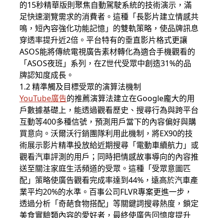
的15秒精華版則聚焦自動駕駛系統的技術演示，滿
足快速瀏覽需求的消費者。這種「長影片建立情感共
鳴，短內容強化功能記憶」的雙軌策略，使品牌訊息
穿透率提升近2倍。平台特有的垂直影片格式更讓
ASOS能將傳統電視廣告素材轉化為適合手機觀看的
「ASOS夜班」系列，在Z世代受眾中創造31%的品
牌認知度成長。
1.2 精準觸及目標受眾的演算法機制
YouTube廣告
的推薦演算法建立在Google龐大的用
戶數據基礎上，能透過觀看歷史、搜尋行為與跨平台
互動等400多種信號，預測用戶當下的內容偏好與購
買意向。沃爾沃行銷團隊利用此機制，將EX90的技
術展示影片精準投放給近期搜尋「電動車續航力」或
觀看汽車評測的用戶；同時把情感故事導向的內容推
送至關注家庭生活頻道的受眾。這種「受眾意圖匹
配」策略使廣告觀看完成率達到44%，遠高於汽車產
業平均20%的水準。百事公司FLVR專案更進一步，
透過分析「奇葩食物搭配」等關鍵詞搜尋熱度，鎖定
美食實驗類內容的愛好者，最終使廣告回憶度提升