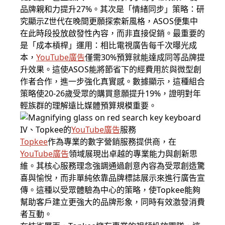
品牌親和力提升27%。其次是「情緒同步」策略：研
究顯示Z世代在晚間更願探索新風格，ASOS便集中
在此時段投放啟發性內容，而非直接促銷。最重要的
是「成本槓桿」運用：相比電視廣告每千次曝光成
本，
YouTube廣告
僅需30%預算就能達成同等品牌提
升效果。這使ASOS能將節省下的經費用於與微型創
作者合作，進一步強化真實感。數據顯示，這種組合
策略使20-26歲受眾的購買意願提升19%，證明對年
輕族群的理解遠比媒體預算規模重要。
IV、Topkee的
YouTube廣告
服務
Topkee
作為專業的數字營銷服務提供商，在
YouTube廣告
領域展現出卓越的專業能力與創新思
維。其核心服務理念強調通過創意內容為受眾創造驚
喜與愉悅，而非單純依靠品牌標誌展示來進行廣告宣
傳。這種以受眾體驗為中心的策略，使Topkee能夠
幫助客戶建立更強大的品牌形象，同時有效激發消費
者互動。