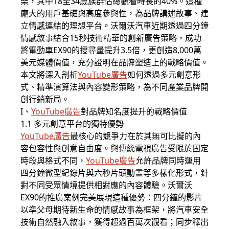
樂，其中18至34歲族群佔總觀看時長的40%。這種
龐大的用戶基礎與高度參與性，為品牌講述故事、建
立情感連結的理想平台。沃爾沃汽車近期透過四分鐘
情感敘事結合15秒技術精華的創新廣告策略，成功
將電動車EX90的搜尋量提升3.5倍，更創造8,000萬
美元媒體價值，充分證明在品牌塑造上的戰略價值。
本文將深入剖析
YouTube廣告
如何透過多元創意形
式、精準演算法與內容變形策略，為不同產業品牌開
創行銷新局。
I、
YouTube廣告
對品牌知名度提升的戰略價值
1.1 多元創意平台的獨特優勢
YouTube廣告
最核心的競爭力在於其無可比擬的內
容包容性與創意自由度。與傳統電視廣告受限於固定
時段與格式不同，
YouTube廣告
允許品牌同時運用
四分鐘微型紀錄片與六秒片頭動畫等多樣化形式，針
對不同受眾情境提供相對應的內容體驗。沃爾沃
EX90的推廣案例完美展現這種優勢：四分鐘的影片
以準父母期待新生命的情感故事為框架，將汽車安全
技術自然融入敘事，獲得超過百萬次觀看；同步釋出