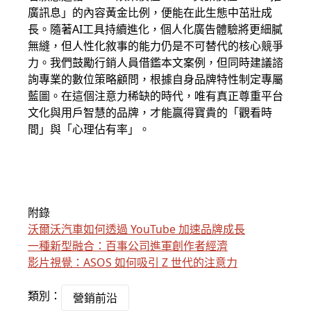
廣訊息」的內容黃金比例，便能在此生態中茁壯成
長。隨著AI工具持續進化，個人化廣告體驗將更細膩
無縫，但人性化敘事的能力仍是不可替代的核心競爭
力。我們鼓勵行銷人員借鑑本文案例，但同時建議諮
詢專業的數位策略顧問，根據自身品牌特性制定專屬
藍圖。在這個注意力稀缺的時代，唯有真正尊重平台
文化與用戶智慧的品牌，才能贏得寶貴的「觀看時
間」與「心理佔有率」。
附錄
沃爾沃汽車如何透過 YouTube 加速品牌成長
一種新型融合：百事公司進軍創作者經濟
影片視覺：ASOS 如何吸引 Z 世代的注意力
類別：
營銷前沿