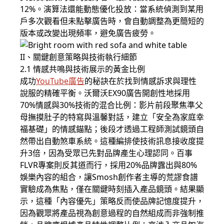
12%。演算法還能動態優化投放：當系統偵測到某用
戶多次觀看但未點擊廣告時，會自動調整為更簡短的
版本或改變出現頻率，避免廣告疲勞。
II、關鍵創意策略與技術執行細節
2.1 情感共鳴與技術展示的黃金比例
成功
YouTube廣告
的秘訣在於找到情感訴求與理性
說服的精確平衡。沃爾沃EX90廣告開創性地採用
70%情感與30%技術的混合比例：影片前段聚焦準父
母撫摸肚子的特寫與溫馨對話，建立「安全為家庭幸
福基礎」的情感錨點；後段才透過工程師測試鏡頭自
然帶出自動煞車系統。這種編排使技術訊息接收度提
升3倍，因為受眾已先對品牌產生心理認同。百事
FLVR專案則反其道而行，採用20%品牌露出與80%
娛樂內容的組合，讓Smosh創作者主導的荒謬食譜
實驗成為焦點，僅在關鍵時刻插入產品鏡頭。結果顯
示，這種「內容優先」策略反而使品牌記憶度提升，
因為觀眾將產品視為創意過程的自然組成而非強制推