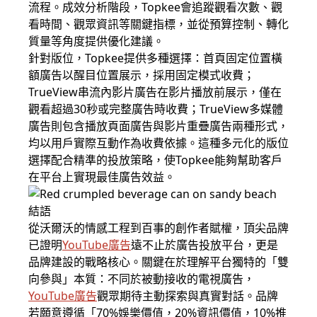
流程。成效分析階段，Topkee會追蹤觀看次數、觀
看時間、觀眾資訊等關鍵指標，並從預算控制、轉化
質量等角度提供優化建議。
針對版位，Topkee提供多種選擇：首頁固定位置橫
額廣告以醒目位置展示，採用固定模式收費；
TrueView串流內影片廣告在影片播放前展示，僅在
觀看超過30秒或完整廣告時收費；TrueView多媒體
廣告則包含播放頁面廣告與影片重疊廣告兩種形式，
均以用戶實際互動作為收費依據。這種多元化的版位
選擇配合精準的投放策略，使Topkee能夠幫助客戶
在平台上實現最佳廣告效益。
結語
從沃爾沃的情感工程到百事的創作者賦權，頂尖品牌
已證明
YouTube廣告
遠不止於廣告投放平台，更是
品牌建設的戰略核心。關鍵在於理解平台獨特的「雙
向參與」本質：不同於被動接收的電視廣告，
YouTube廣告
觀眾期待主動探索與真實對話。品牌
若願意遵循「70%娛樂價值，20%資訊價值，10%推