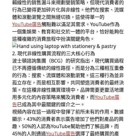
賴線性的銷售漏斗來規劃營銷策略，但現代消費者的
行為已變得更加碎片化與非線性。他們在搜索、流媒
體和滾動瀏覽之間無縫切換，這使得單一的
YouTube廣告
觸點難以滿足其需求。YouTube作為
一個集娛樂、教育和社交於一體的平台，恰好能夠在
這種複雜的消費旅程中扮演關鍵角色。
2. 現代非線性購買流程的三大核心行為
波士頓諮詢集團（BCG）的研究指出，現代購買過程
已不再遵循傳統的線性路徑，而是分為三種相互重疊
的行為：搜索、流媒體和滾動瀏覽。這三種行為並非
孤立存在，而是相互影響，共同塑造消費者的最終決
策。在這種非線性購買環境中，品牌需要更靈活地運
用多元化的內容策略來觸及消費者，而
YouTube廣
告
已成為其中最關鍵的媒介之一。
視頻內容在這一過程中發揮了前所未有的作用。數據
顯示，43%的消費者表示廣告增加了他們對產品的興
趣，50%的人認為YouTube幫助他們了解品牌，而
45%的人則通過
YouTube廣告
選擇了最終購買的產