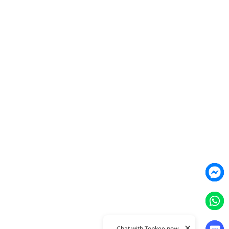
TTO Funnel Tuning Agent
產品
Weber Web builder
TTO CDP 營銷歸因
Leadbox 智能獲客
YIS 內容營銷
YME 對話營銷
Topkee Cloud 营销整合
Topkee
關於我們
聯絡我們
Topkee動態
Topkee理念
隱私政策
×
© 2011–2026 Topkee Media. All rights reserved.
Chat with Topkee now