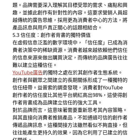
題。品牌需要深入理解其目標受眾的需求、痛點和興
趣，並據此創作有針對性的內容。這要求營銷人員超
越傳統的廣告思維，採用更為消費者中心的方法，將
產品訊息與用戶真正關心的話題相結合。
5.3 信任度：創作者背書的獨特價值
在虛假信息泛濫的數字環境中，「信任度」已成為消
費者決策中的稀缺資源。消費者越來越依賴他們信任
的信息來源來做出購買決定，而傳統的品牌廣告往往
難以建立這種信任。
YouTube廣告
的獨特之處在於其創作者生態系統。
創作者與觀眾之間建立的長期關係形成了一種獨特的
信任紐帶。益普索的調查發現，消費者對YouTube
創作者的信任度比其他平台網紅高出98%，這使得創
作者背書成為品牌建立信任的強大工具。
對於品牌而言，這意味著需要重新思考其內容策略。
與其直接向消費者推銷產品，不如通過可信的創作者
傳遞品牌訊息。這種間接方法雖然看似不夠直接，但
往往能產生更持久的效果，因為它利用了已建立的信