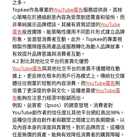
之多。
Topkee作為專業的
YouTube廣告
服務提供商，其核
心策略在於通過創意內容為受眾創造驚喜和愉悅，而
非單純展示品牌標誌。其擁有資質認證的
YouTube
廣告
投放團隊，能策略性運用不同影片形式建立品牌
形象，並激發消費者互動。此外，Topkee的專業視
頻製作團隊擅長將產品或服務轉化為動人品牌故事，
有效提升品牌意識與消費者互動。
4.2 對比其他社交平台的差異化優勢
YouTube廣告
與其他社交平台的差異不僅體現在數
據上，更反映在根本的用戶行為模式上。傳統社交媒
體往往側重於短暫的內容消費，而
YouTube廣告
則
培養了更深度的參與文化。這種差異使
YouTube廣
告
能夠在注意力經濟中脫穎而出。
例如，益普索（Ipsos）的調查發現，消費者對
YouTube創作者的信任度比其他平台網紅高出98%。
這種信任源自創作者與觀眾之間建立的長期關係，以
及內容本身的深度與真實性。對於品牌而言，這種信
任是無價的資產，能夠有效降低消費者的購買障礙。