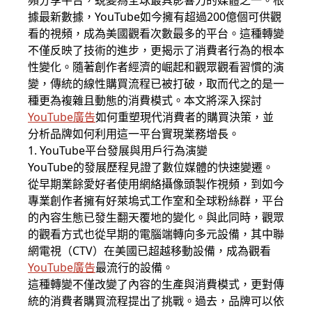
頻分享平台，蛻變為全球最具影響力的媒體之一。根
據最新數據，YouTube如今擁有超過200億個可供觀
看的視頻，成為美國觀看次數最多的平台。這種轉變
不僅反映了技術的進步，更揭示了消費者行為的根本
性變化。隨著創作者經濟的崛起和觀眾觀看習慣的演
變，傳統的線性購買流程已被打破，取而代之的是一
種更為複雜且動態的消費模式。本文將深入探討
YouTube廣告
如何重塑現代消費者的購買決策，並
分析品牌如何利用這一平台實現業務增長。
1. YouTube平台發展與用戶行為演變
YouTube的發展歷程見證了數位媒體的快速變遷。
從早期業餘愛好者使用網絡攝像頭製作視頻，到如今
專業創作者擁有好萊塢式工作室和全球粉絲群，平台
的內容生態已發生翻天覆地的變化。與此同時，觀眾
的觀看方式也從早期的電腦端轉向多元設備，其中聯
網電視（CTV）在美國已超越移動設備，成為觀看
YouTube廣告
最流行的設備。
這種轉變不僅改變了內容的生產與消費模式，更對傳
統的消費者購買流程提出了挑戰。過去，品牌可以依