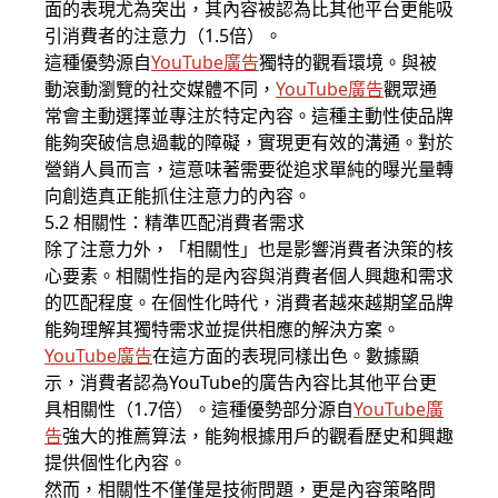
面的表現尤為突出，其內容被認為比其他平台更能吸
引消費者的注意力（1.5倍）。
這種優勢源自
YouTube廣告
獨特的觀看環境。與被
動滾動瀏覽的社交媒體不同，
YouTube廣告
觀眾通
常會主動選擇並專注於特定內容。這種主動性使品牌
能夠突破信息過載的障礙，實現更有效的溝通。對於
營銷人員而言，這意味著需要從追求單純的曝光量轉
向創造真正能抓住注意力的內容。
5.2 相關性：精準匹配消費者需求
除了注意力外，「相關性」也是影響消費者決策的核
心要素。相關性指的是內容與消費者個人興趣和需求
的匹配程度。在個性化時代，消費者越來越期望品牌
能夠理解其獨特需求並提供相應的解決方案。
YouTube廣告
在這方面的表現同樣出色。數據顯
示，消費者認為YouTube的廣告內容比其他平台更
具相關性（1.7倍）。這種優勢部分源自
YouTube廣
告
強大的推薦算法，能夠根據用戶的觀看歷史和興趣
提供個性化內容。
然而，相關性不僅僅是技術問題，更是內容策略問