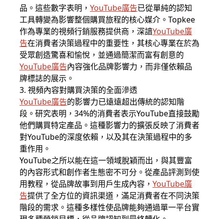
品。這些數字表明，
YouTube廣告
已從單純的認知
工具轉變為影響整個購買旅程的核心媒介。Topkee
作為專業的視頻行銷服務提供商，深諳
YouTube廣
告
在消費者決策過程中的重要性，其核心專業在於為
受眾創造驚喜和愉悅，並通過簡潔而富有創意的
YouTube廣告
內容強化品牌影響力，而非僅依賴品
牌標誌的展示。
3. 視頻內容對購買決策的全面滲透
YouTube廣告
的影響力已遠遠超出傳統的認知階
段。研究表明，34%的消費者表示YouTube直接鼓勵
他們購買特定產品。這種影響力的擴張反映了消費者
對YouTube的深度依賴，以及其在決策過程中的多
重作用。
YouTube之所以能在這一領域脫穎而出，與其豐富
的內容形式和創作者生態密不可分。從產品評測到使
用教程，從品牌故事到用戶生成內容，
YouTube廣
告
提供了全方位的資訊渠道，滿足消費者在不同決策
階段的需求。這種多樣性使品牌能夠通過單一平台實