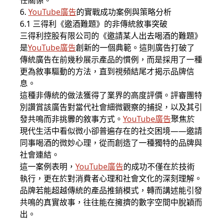
任關係。
6.
YouTube廣告
的實戰成功案例與策略分析
6.1 三得利《邀酒難題》的非傳統敘事突破
三得利控股有限公司的《邀請某人出去喝酒的難題》
是
YouTube廣告
創新的一個典範。這則廣告打破了
傳統廣告在前幾秒展示產品的慣例，而是採用了一種
更為敘事驅動的方法，直到視頻結尾才揭示品牌信
息。
這種非傳統的做法獲得了業界的高度評價。評審團特
別讚賞該廣告對當代社會細微觀察的捕捉，以及其引
發共鳴而非挑釁的敘事方式。
YouTube廣告
聚焦於
現代生活中看似微小卻普遍存在的社交困境——邀請
同事喝酒的微妙心理，從而創造了一種獨特的品牌與
社會連結。
這一案例表明，
YouTube廣告
的成功不僅在於技術
執行，更在於對消費者心理和社會文化的深刻理解。
品牌若能超越傳統的產品推銷模式，轉而講述能引發
共鳴的真實故事，往往能在擁擠的數字空間中脫穎而
出。