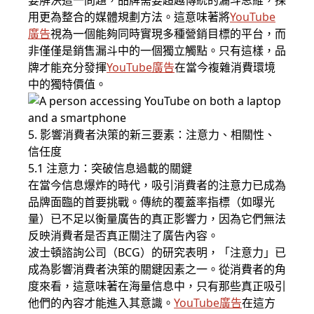
要解決這一問題，品牌需要超越傳統的漏斗思維，採
用更為整合的媒體規劃方法。這意味著將
YouTube
廣告
視為一個能夠同時實現多種營銷目標的平台，而
非僅僅是銷售漏斗中的一個獨立觸點。只有這樣，品
牌才能充分發揮
YouTube廣告
在當今複雜消費環境
中的獨特價值。
5. 影響消費者決策的新三要素：注意力、相關性、
信任度
5.1 注意力：突破信息過載的關鍵
在當今信息爆炸的時代，吸引消費者的注意力已成為
品牌面臨的首要挑戰。傳統的覆蓋率指標（如曝光
量）已不足以衡量廣告的真正影響力，因為它們無法
反映消費者是否真正關注了廣告內容。
波士頓諮詢公司（BCG）的研究表明，「注意力」已
成為影響消費者決策的關鍵因素之一。從消費者的角
度來看，這意味著在海量信息中，只有那些真正吸引
他們的內容才能進入其意識。
YouTube廣告
在這方