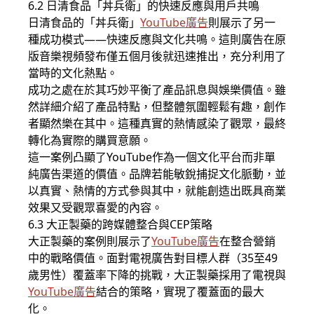
6.2 日清食品「丼兵衛」的快速反應與用戶共鳴
日清食品的「丼兵衛」
YouTube廣告
則展示了另一
種成功模式——快速反應與文化共鳴。這則廣告在原
版音樂視頻發布僅五個月後就迅速推出，充分利用了
當時的文化熱點。
成功之處在於其巧妙平衡了產品訊息與娛樂價值。雖
然詳細介紹了產品特點，但整體氛圍輕鬆有趣，創作
者顯然樂在其中。這種真實的熱情感染了觀眾，最終
轉化為實際的購買意願。
這一案例凸顯了YouTube作為一個文化平台而非單
純廣告渠道的價值。品牌若能敏銳捕捉文化脈動，並
以真實、熱情的方式參與其中，就能創造出既具商業
效果又受觀眾喜愛的內容。
6.3 大正製藥的跨媒體整合與CEP策略
大正製藥的案例則展示了
YouTube廣告
在整合營銷
中的戰略價值。面對電視廣告對目標人群（35至49
歲男性）覆蓋率下降的挑戰，大正製藥採用了電視與
YouTube廣告
結合的策略，實現了覆蓋面的最大
化。