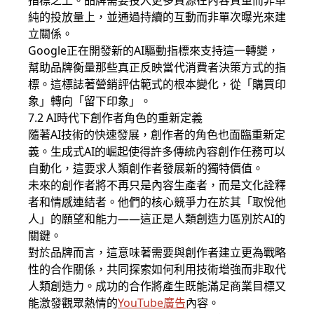
指標之上。品牌需要投入更多資源在內容質量而非單
純的投放量上，並通過持續的互動而非單次曝光來建
立關係。
Google正在開發新的AI驅動指標來支持這一轉變，
幫助品牌衡量那些真正反映當代消費者決策方式的指
標。這標誌著營銷評估範式的根本變化，從「購買印
象」轉向「留下印象」。
7.2 AI時代下創作者角色的重新定義
隨著AI技術的快速發展，創作者的角色也面臨重新定
義。生成式AI的崛起使得許多傳統內容創作任務可以
自動化，這要求人類創作者發展新的獨特價值。
未來的創作者將不再只是內容生產者，而是文化詮釋
者和情感連結者。他們的核心競爭力在於其「取悅他
人」的願望和能力——這正是人類創造力區別於AI的
關鍵。
對於品牌而言，這意味著需要與創作者建立更為戰略
性的合作關係，共同探索如何利用技術增強而非取代
人類創造力。成功的合作將產生既能滿足商業目標又
能激發觀眾熱情的
YouTube廣告
內容。