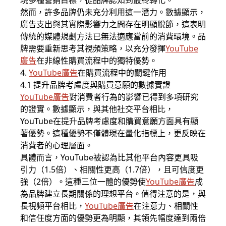
現多種營銷目標，從品牌認知到最終轉化。
然而，許多品牌仍未充分利用這一潛力。數據顯示，
廣告支出與其實際影響力之間存在明顯脫節，這表明
傳統的媒體規劃方法已無法適應當前的消費環境。品
牌需要重新思考其視頻策略，以充分發揮
YouTube
廣告
在非線性購買流程中的獨特優勢。
4.
YouTube廣告
在購買流程中的關鍵作用
4.1 提升品牌考慮度與購買意願的數據實證
YouTube廣告
對消費者行為的影響已得到多項研究
的證實。數據顯示，與其他社交平台相比，
YouTube在提升品牌考慮度和購買意願方面具有顯
著優勢。這種優勢不僅體現在量化指標上，更反映在
消費者的心理層面。
具體而言，YouTube被認為比其他平台內容更具吸
引力（1.5倍）、相關性更高（1.7倍），且可信度更
強（2倍）。這種三位一體的優勢使
YouTube廣告
成
為品牌建立長期關係的理想平台。值得注意的是，與
長視頻平台相比，
YouTube廣告
在注意力、相關性
和信任度方面的優勢更為明顯，其領先幅度達到兩倍