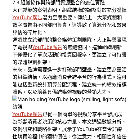
7.3 組織協作與跨部門資源整合的最佳實踐
大正製藥的案例表明，組織結構的調整對於充分發揮
YouTube廣告
潛力至關重要。傳統上，大眾媒體和
數字廣告由不同部門負責，這導致了資源分配和效果
評估的碎片化。
通過建立跨部門的整合媒體策劃團隊，大正製藥實現
了電視與
YouTube廣告
的無縫協同。這種組織創新
不僅優化了單次活動的投資回報率，更建立了可持續
的媒體規劃框架。
未來，品牌需要進一步打破部門壁壘，建立更為靈活
的組織結構，以適應消費者跨平台的行為模式。這可
能包括重新設計預算分配流程、建立統一的績效指標
體系，以及培養具備跨媒體視野的營銷人才。
結語
YouTube廣告
已從一個簡單的視頻分享平台發展成
為影響消費者決策的核心力量。本文通過數據分析、
案例研究和戰略框架，展示了YouTube在當今非線
性購買流程中的獨特價值。從注意力、相關性和信任