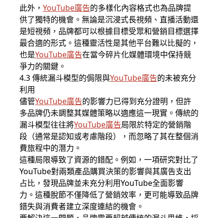
此外，
YouTube廣告
的多樣化內容格式也為品牌提
供了獨特的機會。無論是沉浸式長視頻、直播活動還
是短視頻，品牌都可以根據目標受眾和營銷目標選擇
最合適的形式。這種靈活性是其他平台難以比擬的，
也是
YouTube廣告
在當今碎片化媒體環境中保持競
爭力的關鍵。
4.3 傳統漏斗模型的侷限與
YouTube廣告
的未被充分
利用
儘管
YouTube廣告
的影響力已得到充分證明，但許
多品牌仍未調整其媒體策略以適應這一現實。傳統的
漏斗模型往往將
YouTube廣告
局限於特定的營銷階
段（通常是認知或考慮階段），而忽略了其在整個消
費旅程中的潛力。
這種局限導致了資源的錯配。例如，一項研究對比了
YouTube對兩類產品購買決策的影響與其廣告支出
占比，發現品牌並未充分利用YouTube全面影響
力。這種脫節不僅降低了營銷效率，更可能導致品牌
錯失與消費者建立深度連結的機會。