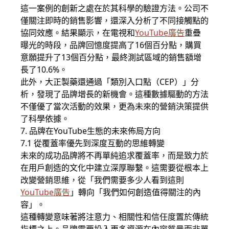
這一案例的創新之處在於其科學的驗證方法。公司不
僅關注即時的銷售影響，還深入分析了不同接觸點的
協同效應。結果顯示，在電視和
YouTube廣告
重疊
曝光的時段，品牌回憶度提高了16個百分點，購買
意願提升了13個百分點，最終測試區域的銷售額增
長了10.6%。
此外，大正製藥還通過「類別入口點（CEP）」分
析，發現了品牌增長的新機會。這種數據驅動的方法
不僅優了當次活動的效果，更為未來的營銷決策提供
了科學依據。
7. 品牌在YouTube生態的未來佈局方向
7.1 從覆蓋率優先到深度互動的思維轉變
未來的成功品牌將不再單純追求覆蓋率，而是致力於
在用戶創造的文化中建立深厚聯繫。這需要從根本上
改變營銷思維，從「我們需要多少人看到這則
YouTube廣告
」轉向「我們如何創造值得關注的內
容」。
這種轉變意味著將注意力、相關性和信任度置於傳統