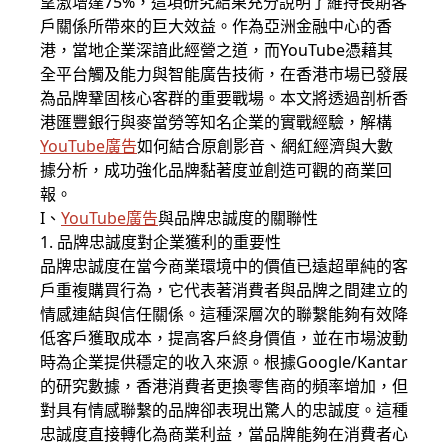
望激增達75%，這項研究結果充分說明了維持長期客
戶關係所帶來的巨大效益。作為亞洲金融中心的香
港，當地企業深諳此經營之道，而YouTube憑藉其
全平台觸及能力與智能廣告技術，在香港市場已發展
為品牌鞏固核心客群的重要戰場。本文將透過剖析香
港匯豐銀行與麥當勞等知名企業的實戰經驗，解構
YouTube廣告
如何結合原創影音、網紅經濟與大數
據分析，成功強化品牌黏著度並創造可觀的商業回
報。
I、
YouTube廣告
與品牌忠誠度的關聯性
1. 品牌忠誠度對企業獲利的重要性
品牌忠誠度在當今商業環境中的價值已遠超單純的客
戶重複購買行為，它代表著消費者與品牌之間建立的
情感連結與信任關係。這種深層次的聯繫能夠有效降
低客戶獲取成本，提高客戶終身價值，並在市場波動
時為企業提供穩定的收入來源。根據Google/Kantar
的研究數據，香港消費者更換零售商的頻率增加，但
對具有情感聯繫的品牌卻表現出驚人的忠誠度。這種
忠誠度直接轉化為商業利益，當品牌能夠在消費者心