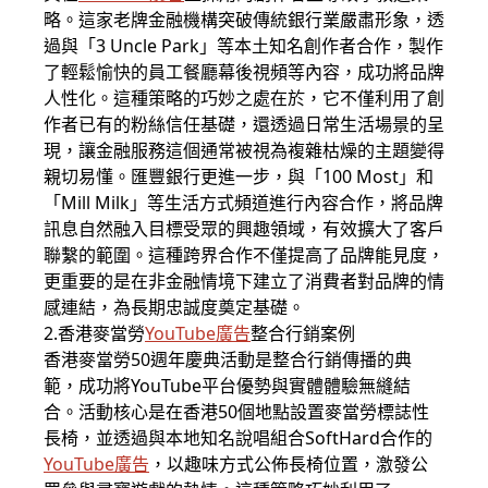
略。這家老牌金融機構突破傳統銀行業嚴肅形象，透
過與「3 Uncle Park」等本土知名創作者合作，製作
了輕鬆愉快的員工餐廳幕後視頻等內容，成功將品牌
人性化。這種策略的巧妙之處在於，它不僅利用了創
作者已有的粉絲信任基礎，還透過日常生活場景的呈
現，讓金融服務這個通常被視為複雜枯燥的主題變得
親切易懂。匯豐銀行更進一步，與「100 Most」和
「Mill Milk」等生活方式頻道進行內容合作，將品牌
訊息自然融入目標受眾的興趣領域，有效擴大了客戶
聯繫的範圍。這種跨界合作不僅提高了品牌能見度，
更重要的是在非金融情境下建立了消費者對品牌的情
感連結，為長期忠誠度奠定基礎。
2.香港麥當勞
YouTube廣告
整合行銷案例
香港麥當勞50週年慶典活動是整合行銷傳播的典
範，成功將YouTube平台優勢與實體體驗無縫結
合。活動核心是在香港50個地點設置麥當勞標誌性
長椅，並透過與本地知名說唱組合SoftHard合作的
YouTube廣告
，以趣味方式公佈長椅位置，激發公