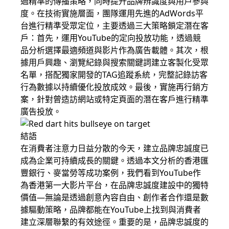
過精準的傳播策略，同時提升品牌辨識度與用戶參與
度。在技術實施層面，團隊運用先進的AdWords平
台進行精準受眾定位，主要透過三大策略鎖定潛在客
戶：首先，運用YouTube的定向投放功能，透過競
品分析選擇最適頻道與影片作為廣告載體。其次，根
據用戶興趣、瀏覽紀錄與搜索關鍵詞建立客製化受眾
名單，搭配獨家開發的TAG追蹤系統，完整記錄訪客
行為數據以持續優化投放成效。最後，實施再行銷方
案，針對曾造訪網站或特定頁面的潛在客戶進行精準
廣告投放。
結語
在消費者注意力日益分散的今天，建立品牌忠誠度已
成為企業可持續成長的關鍵。透過本文分析的香港匯
豐銀行、麥當勞等成功案例，我們看到YouTube作
為香港第一大影片平台，在品牌忠誠度建設中的獨特
價值—無論是透過創意內容自由、創作者合作還是數
據驅動策略，品牌都能在YouTube上找到與消費者
建立深層聯繫的有效途徑。重要的是，品牌忠誠度的