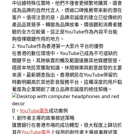
中佔據特殊位置時，他們不僅會更頻繁地購買，還會
成為品牌的自然代言人，透過口碑推薦帶來新的潛在
客戶。值得注意的是，品牌忠誠度的建立已從傳統的
產品品質競爭，轉變為品牌故事、價值觀和消費者體
驗的全方位較量，這正是YouTube作為內容平台能
夠發揮關鍵作用的地方。
2. YouTube作為香港第一大影片平台的優勢
在香港的數位環境中，YouTube已成為不可或缺的
關鍵平台，其跨裝置的觸及範圍遠勝其他媒體管道，
穩居本地民眾獲取知識、休閒娛樂與創意啟發的主要
來源。最新調查指出，香港網民在YouTube停留的
時數明顯高於其他影音服務平台，這種深度的用戶黏
著度為企業開創了建立品牌忠誠度的絕佳契機。
II、
YouTube廣告
成功案例
1. 創作者主導的故事敘述策略
匯豐銀行在香港市場的成功轉型，很大程度上歸功於
其在
YouTube廣告
上採用的創作者主導故事敘述策