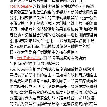
眾參與尋寶遊戲的熱情。這種策略巧妙利用了
YouTube廣告
的敘事能力為線下活動造勢，同時透
過實體互動強化數位內容的影響力。參與者使用麥當
勞應用程式掃描長椅上的二維碼獲取獎品，這一設計
不僅促進了應用程式下載，更創造了線上線下的流量
閉環，使品牌能夠追蹤活動效果並收集有價值的消費
者數據。這種整合策略的成效顯著—活動期間麥當勞
應用程式新增12萬註冊用戶，並帶動銷售額創下紀
錄，證明YouTube作為連接數位與實體世界的橋
樑，在大型整合行銷活動中的核心價值。
III、
YouTube廣告
提升品牌忠誠度的關鍵要素
1. 創意內容自由度的把握要領
YouTube平台對內容格式和長度的開放性為品牌創
意提供了前所未有的自由，但如何有效利用這種自由
卻需要策略性思考。成功案例顯示，品牌不應被傳統
廣告時長限制，但也不應為長而長—關鍵在於根據故
事需求選擇最適合的格式和長度。沃爾沃汽車透過四
分鐘短片深入展示安全功能，路易威登則以11分鐘
的深度對話建立品牌奢華形象，這些長格式內容在建