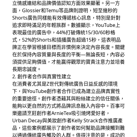
立情感連結和品牌價值認知方面效果顯著。另一方
面，Glossier和Temu等品牌則證明，短至幾秒的
Shorts廣告同樣能有效傳遞核心訊息，特別是針對
追求即時滿足的年輕族群。數據顯示，YouTube上
表現最佳的廣告中，44%打破傳統15/30/60秒格
式，52%的Shorts和插播廣告超過15秒，這表明品
牌正在學習根據目標而非慣例來決定內容長度。關鍵
在於保持內容質量與長度的平衡—無論長短，內容必
須提供足夠價值，才能贏得觀眾的寶貴注意力並培養
長期忠誠度。
2. 創作者合作與真實性建立
在消費者尤其是Z世代對傳統廣告日益反感的環境
下，與YouTube創作者合作已成為建立品牌真實性
的重要途徑。創作者憑藉其與粉絲建立的信任關係，
能夠以更自然的方式將品牌訊息融入內容中。百事可
樂邀請烹飪創作者ArnieTex吸引燒烤愛好者，
Urban Decay與美妝創作者Kelly Strack合作推廣產
品，這些案例都展示了創作者如何幫助品牌接觸到難
以通過傳統廣告觸及的人群。值得注意的是，成功的