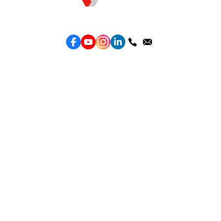
Topkee —— 您的全棧行銷合作夥伴
服務
效益型Google廣告服務
效益型Meta廣告服務
LeadGeneration廣告服務
營銷網頁製作
智能素材優化
產品
Weber Web builder
TTO CDP 營銷歸因
Leadbox 智能獲客
YIS 內容營銷
YME 對話營銷