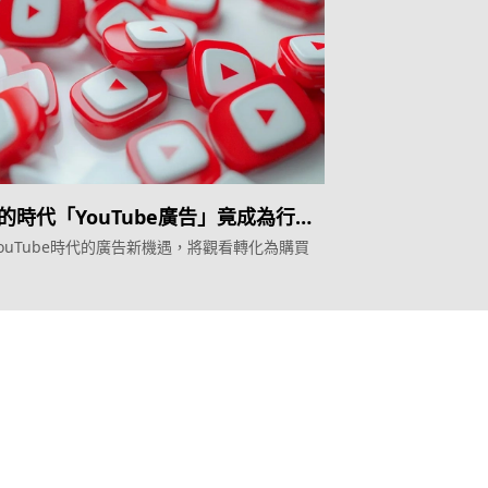
的時代「YouTube廣告」竟成為行銷
！
ouTube時代的廣告新機遇，將觀看轉化為購買
產品
Topkee
Weber Web builder
關於我們
TTO CDP 營銷歸因
聯絡我們