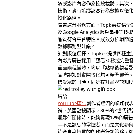
道或影片內容作為投放載體；其次，
技術，實時追蹤訪客行為數據以優
轉化路徑。
廣告運營服務方面，Topkee提
及Google Analytics賬
品質符合平台特性。成效分析環節
數據驅動型建議。
針對版位選擇，Topkee提供四種主
內影片廣告採用「觀看30秒或完整播
重疊兩種變體，均以「點擊後觀看
品牌認知到實際轉化均可精準覆蓋。
標受眾的同時，同步提升品牌認知
結語
YouTube廣告
創作者經濟的崛起代
銷。英國數據顯示，80%的Z世代
期夥伴關係時，能夠實現12%的廣
—不是訊息的掌控者，而是文化參
符合自身特質的創作者行銷策略。