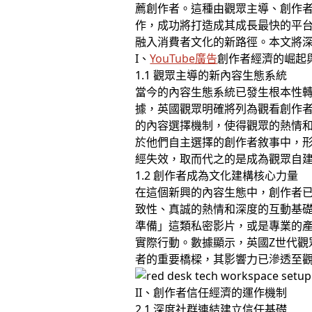
薦創作者。這種由觀眾主導、創作者
作，成功將打造成其成長最快的平台
融入消費者文化的新路徑。本文將
I、
YouTube廣告
創作者經濟的崛起
1.1 觀眾主導的新內容生態系統
當今的內容生態系統已發生根本性
據，英國觀眾明確將列為觀看創作者內
的內容選擇機制，使得觀眾的熱情
於他們自主選擇的創作者敘事中，
經失效，取而代之的是成為觀眾自
1.2 創作者成為文化建構核心力量
在這個新興的內容生態中，創作者
致性、真誠的熱情和深度的互動基
準備」這類私密影片，或是專業的
實際行動。數據顯示，英國Z世代觀
者的重要橋樑，其影響力已滲透至
II、創作者信任經濟的運作機制
2.1 深度社群連結建立信任基礎