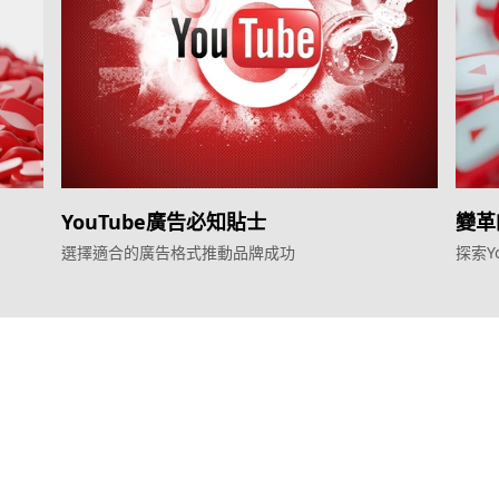
YouTube廣告必知貼士
變革
利器
選擇適合的廣告格式推動品牌成功
探索Y
Agent
Google廣告服
YME Chat Agent
營銷增長方案
TTO Funnel Tuning