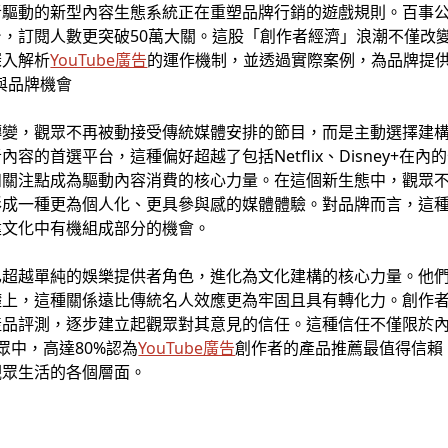
驅動的新型內容生態系統正在重塑品牌行銷的遊戲規則。百事公司透
，訂閱人數更突破50萬大關。這股「創作者經濟」浪潮不僅改
深入解析
YouTube廣告
的運作機制，並透過實際案例，為品牌提
與品牌機會
轉變，觀眾不再被動接受傳統媒體安排的節目，而是主動選擇建
容的首選平台，這種偏好超越了包括Netflix、Disney+在
和關注點成為驅動內容消費的核心力量。在這個新生態中，觀眾
形成一種更為個人化、更具參與感的媒體體驗。對品牌而言，這
建文化中有機組成部分的機會。
已超越單純的娛樂提供者角色，進化為文化建構的核心力量。他
礎上，這種關係遠比傳統名人效應更為牢固且具有轉化力。創作
產品評測，逐步建立起觀眾對其意見的信任。這種信任不僅限於
眾中，高達80%認為
YouTube廣告
創作者的產品推薦最值得信賴
觀眾生活的各個層面。