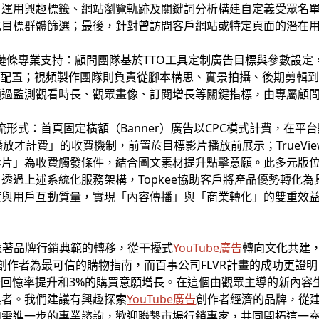
運用興趣標籤、網站瀏覽軌跡及關鍵詞分析構建自定義受眾名單
化目標群體篩選；最後，針對曾訪問客戶網站或特定頁面的潛在
供全鏈條專業支持：顧問團隊基於TTO工具定制廣告目標與參數設
戶串接等技術配置；視頻製作團隊則負責從腳本構思、實景拍攝、後期
通過監測觀看時長、觀眾畫像、訂閱增長等關鍵指標，由專屬顧
流形式：首頁固定橫額（Banner）廣告以CPC模式計費，在平台顯
放才計費」的收費機制，前置於目標影片播放前展示；TrueVi
影片」為收費觸發條件，結合圖文素材提升點擊意願。此多元版
透過上述系統化服務架構，Topkee協助客戶將產品優勢轉化
度與用戶互動質量，實現「內容傳播」與「商業轉化」的雙重效
表著品牌行銷典範的轉移，從干擾式
YouTube廣告
轉向文化共建
視創作者為最可信的購物指南，而百事公司FLVR計畫的成功更證
告回憶率提升和3%的購買意願增長。在這個由觀眾主導的新內容
與者。我們建議有興趣探索
YouTube廣告
創作者經濟的品牌，從
如需進一步的專業諮詢，歡迎聯繫市場行銷專家，共同開拓這一