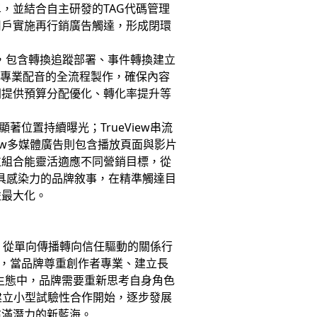
，並結合自主研發的TAG代碼管理
用戶實施再行銷廣告觸達，形成閉環
定，包含轉換追蹤部署、事件轉換建立
剪輯到專業配音的全流程製作，確保內容
問提供預算分配優化、轉化率提升等
著位置持續曝光；TrueView串流
ew多媒體廣告則包含播放頁面與影片
位組合能靈活適應不同營銷目標，從
為具感染力的品牌敘事，在精準觸達目
益最大化。
，從單向傳播轉向信任驅動的關係行
明，當品牌尊重創作者專業、建立長
生態中，品牌需要重新思考自身角色
建立小型試驗性合作開始，逐步發展
充滿潛力的新藍海。