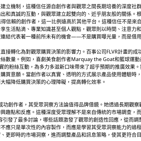
任建立機制，這種信任源自創作者與觀眾之間長期培養的深度社
出和真誠的互動，與觀眾建立起雙向的、近乎朋友般的關係。根據K
值得信賴的創作者，這一比例遠高於其他平台。這種信任不是來
分享生活點滴、專業知識甚至個人觀點，觀眾則以時間、注意力
度連結代表著一種前所未有的機會——不是購買曝光量，而是借
直接轉化為對觀眾購買決策的影響力。百事公司FLVR計畫的成
。例如，喜劇美食創作者Marquay the Goat和籃球運動員Cr
忠實的粉絲互動，為多力多滋新口味帶來了超乎預期的推廣效果
了購買意願。當創作者以真實、透明的方式展示產品使用體驗時
而大幅降低購買決策的心理障礙，提高轉化效率。
成功創作者，其受眾洞察方法論值得品牌借鏡。她透過長期觀察
的興趣點和反應。這種深度受眾理解不是來自傳統的市場調查，
哪些內容引發了最多討論，哪些話題激發了觀眾的創造性回應，從而
作不應只是單次性的內容製作，而應是學習其受眾洞察能力的過
實、更即時的市場洞察，進而調整產品和訊息策略，使其更符合