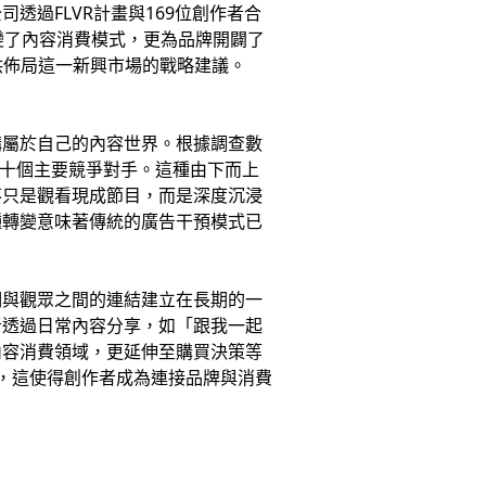
過FLVR計畫與169位創作者合
變了內容消費模式，更為品牌開闢了
供佈局這一新興市場的戰略建議。
構屬於自己的內容世界。根據調查數
內的十個主要競爭對手。這種由下而上
不只是觀看現成節目，而是深度沉浸
種轉變意味著傳統的廣告干預模式已
們與觀眾之間的連結建立在長期的一
者透過日常內容分享，如「跟我一起
內容消費領域，更延伸至購買決策等
，這使得創作者成為連接品牌與消費