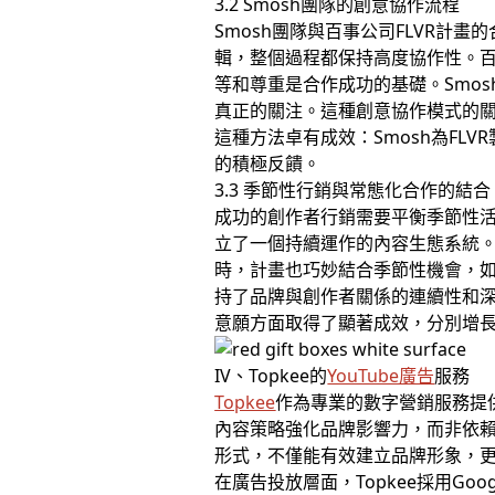
3.2 Smosh團隊的創意協作流程
Smosh團隊與百事公司FLVR計畫
輯，整個過程都保持高度協作性。百事
等和尊重是合作成功的基礎。Smos
真正的關注。這種創意協作模式的
這種方法卓有成效：Smosh為FL
的積極反饋。
3.3 季節性行銷與常態化合作的結合
成功的創作者行銷需要平衡季節性活
立了一個持續運作的內容生態系統。在
時，計畫也巧妙結合季節性機會，如與Ma
持了品牌與創作者關係的連續性和深
意願方面取得了顯著成效，分別增長
IV、Topkee的
YouTube廣告
服務
Topkee
作為專業的數字營銷服務提
內容策略強化品牌影響力，而非依
形式，不僅能有效建立品牌形象，
在廣告投放層面，Topkee採用Go