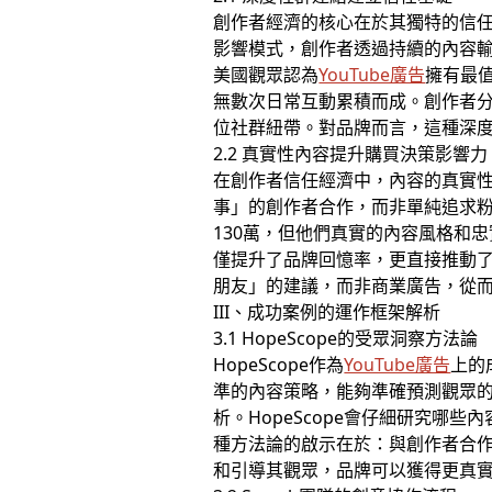
創作者經濟的核心在於其獨特的信
影響模式，創作者透過持續的內容輸
美國觀眾認為
YouTube廣告
擁有最
無數次日常互動累積而成。創作者
位社群紐帶。對品牌而言，這種深
2.2 真實性內容提升購買決策影響力
在創作者信任經濟中，內容的真實性
事」的創作者合作，而非單純追求粉絲數量
130萬，但他們真實的內容風格和
僅提升了品牌回憶率，更直接推動
朋友」的建議，而非商業廣告，從
III、成功案例的運作框架解析
3.1 HopeScope的受眾洞察方法論
HopeScope作為
YouTube廣告
上的
準的內容策略，能夠準確預測觀眾
析。HopeScope會仔細研究
種方法論的啟示在於：與創作者合
和引導其觀眾，品牌可以獲得更真