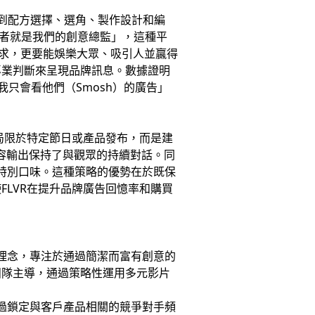
到配方選擇、選角、製作設計和編
創作者就是我們的創意總監」，這種平
足需求，更要能娛樂大眾、吸引人並贏得
專業判斷來呈現品牌訊息。數據證明
我只會看他們（Smosh）的廣告」
局限於特定節日或產品發布，而是建
容輸出保持了與觀眾的持續對話。同
屆超級碗特別口味。這種策略的優勢在於既保
LVR在提升品牌廣告回憶率和購買
理念，專注於通過簡潔而富有創意的
團隊主導，通過策略性運用多元影片
，通過鎖定與客戶產品相關的競爭對手頻