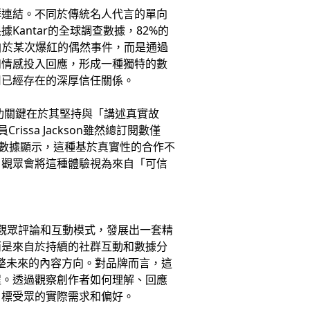
群連結。不同於傳統名人代言的單向
antar的全球調查數據，82%的
自於某次爆紅的偶然事件，而是通過
和情感投入回應，形成一種獨特的數
用已經存在的深厚信任關係。
功關鍵在於其堅持與「講述真實故
issa Jackson雖然總訂閱數僅
。數據顯示，這種基於真實性的合作不
，觀眾會將這種體驗視為來自「可信
觀眾評論和互動模式，發展出一套精
而是來自於持續的社群互動和數據分
調整未來的內容方向。對品牌而言，這
程。透過觀察創作者如何理解、回應
目標受眾的實際需求和偏好。