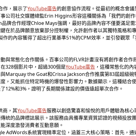
的合作，展示了
YouTube廣告
的創意協作流程。從最初的概念會議
公司社交媒體總監Erin Higgins形容這種關係為「我們的
h品牌合作經理Chloe Mays強調，最好的品牌內容不僅要滿
關鍵在於品牌願意放棄部分控制權，允許創作者以其獨特風格和
VR製作的內容獲得了超出行業基準51%的CPM效率，並引發觀眾「
動與常態化合作關係。百事公司的FLVR計畫沒有將創作者合作
328個影片中，超過300個是
YouTube廣告
，這種常態化的內
rquay the Goat和Crissa Jackson合作推廣第83
度，又能抓住特定時機的爆發性影響力。數據顯示，這種結合使F
了12%和3%，證明了長期關係建設的價值遠超單次合作。
供商，其
YouTube廣告
服務以創造驚喜和愉悅的用戶體驗為核心
賴傳統的品牌標誌展示。該服務由具備專業資質認證的視頻投放
更能深度激發消費者互動意願。
ogle AdWords系統實現精準定位，涵蓋三大核心策略：首先