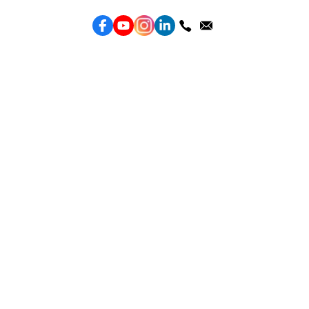
服務
效益型Google廣告服務
效益型Meta廣告服務
LeadGeneration廣告服務
營銷網頁製作
智能素材優化
產品
Weber Web builder
TTO CDP 營銷歸因
Leadbox 智能獲客
YIS 內容營銷
YME 對話營銷
Topkee