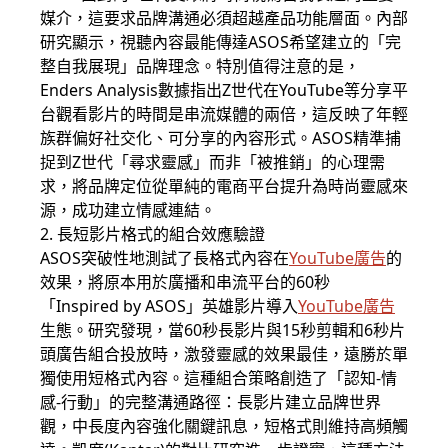
媒介，這要求品牌溝通必須超越產品功能層面。內部
研究顯示，視聽內容最能傳達ASOS希望建立的「完
整自我展現」品牌理念。特別值得注意的是，
Enders Analysis數據指出Z世代在YouTube等分享平
台觀看影片的時間是串流媒體的兩倍，這反映了年輕
族群偏好社交化、可分享的內容形式。ASOS精準捕
捉到Z世代「尋求靈感」而非「被推銷」的心理需
求，將品牌定位從單純的電商平台提升為時尚靈感來
源，成功建立情感連結。
2. 長短影片格式的組合效應驗證
ASOS突破性地測試了長格式內容在
YouTube廣告
的
效果，將原本用於廣播和串流平台的60秒
「Inspired by ASOS」英雄影片導入
YouTube廣告
生態。研究發現，當60秒長影片與15秒剪輯和6秒片
頭廣告組合投放時，激發靈感的效果最佳，遠勝於單
獨使用短格式內容。這種組合策略創造了「認知-情
感-行動」的完整溝通路徑：長影片建立品牌世界
觀，中長度內容強化關鍵訊息，短格式則維持高頻觸