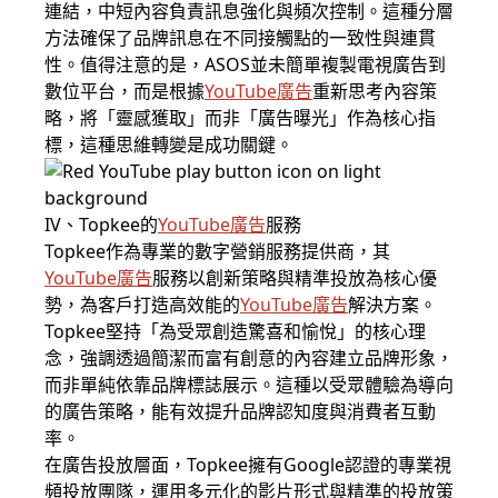
連結，中短內容負責訊息強化與頻次控制。這種分層
方法確保了品牌訊息在不同接觸點的一致性與連貫
性。值得注意的是，ASOS並未簡單複製電視廣告到
數位平台，而是根據
YouTube廣告
重新思考內容策
略，將「靈感獲取」而非「廣告曝光」作為核心指
標，這種思維轉變是成功關鍵。
IV、Topkee的
YouTube廣告
服務
Topkee作為專業的數字營銷服務提供商，其
YouTube廣告
服務以創新策略與精準投放為核心優
勢，為客戶打造高效能的
YouTube廣告
解決方案。
Topkee堅持「為受眾創造驚喜和愉悅」的核心理
念，強調透過簡潔而富有創意的內容建立品牌形象，
而非單純依靠品牌標誌展示。這種以受眾體驗為導向
的廣告策略，能有效提升品牌認知度與消費者互動
率。
在廣告投放層面，Topkee擁有Google認證的專業視
頻投放團隊，運用多元化的影片形式與精準的投放策