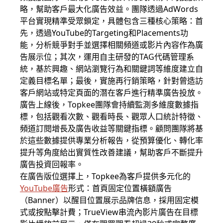
略，幫助客戶最大化廣告效益。團隊透過AdWords
平台實現精準受眾鎖定，具體包含三種核心策略：首
先，透過YouTube的Targeting和Placements功
能，分析競爭對手並選擇相關頻道或影片內容作為廣
告展示位；其次，運用自主研發的TAG代碼管理系
統，基於興趣、網站瀏覽行為和關鍵詞等維度建立自
定義目標名單；最後，實施再行銷策略，針對曾造訪
客戶網站或特定頁面的潛在客戶進行精準廣告投放。
廣告上線後，Topkee團隊會持續監測多維度數據指
標，包括觀看次數、觀看時長、觀眾人口統計特徵、
頻道訂閱增長及廣告收益等關鍵指標。顧問團隊將基
於這些數據提供專業分析報告，從預算優化、轉化率
提升等角度給出實質性改善建議，幫助客戶不斷提升
廣告投資回報率。
在廣告版位選擇上，Topkee為客戶提供多元化的
YouTube廣告
形式：首頁固定位置橫額廣告
（Banner）以醒目位置展示品牌信息，採用固定模
式或按點擊計費；TrueView串流內影片廣告在目標