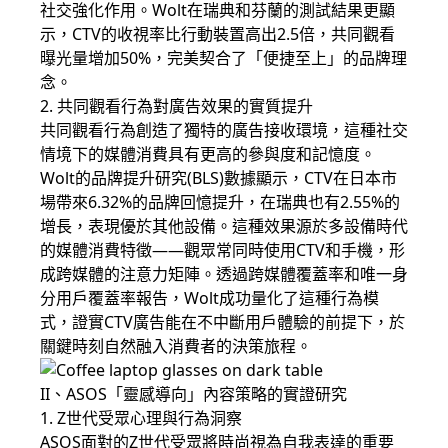
社交強化作用。Wolt在瑞典和芬蘭的測試結果更顯
示，CTV的收視率比行動裝置高出2.5倍，共同觀看
曝光量增加50%，完美契合了「便捷至上」的品牌理
念。
2. 共同觀看行為對廣告效果的實質提升
共同觀看行為創造了獨特的廣告接收環境，這種社交
情境下的媒體消費具有更高的參與度和記憶度。
Wolt的品牌提升研究(BLS)數據顯示，CTV在日本市
場帶來6.32%的品牌回憶提升，在瑞典也有2.55%的
增長，表現優於其他設備。這種效果源於多設備時代
的媒體消費特徵——觀眾常同時使用CTV和手機，形
成跨媒體的注意力矩陣。透過跨媒體覆蓋率和唯一身
分用戶覆蓋率報告，Wolt成功量化了這種行為模
式，證實CTV廣告能在不中斷用戶體驗的前提下，於
關鍵時刻自然融入消費者的決策旅程。
II、ASOS「靈感導向」內容策略的實證研究
1. Z世代受眾心理與行為洞察
ASOS面對的Z世代受眾將時尚視為自我表達的重要