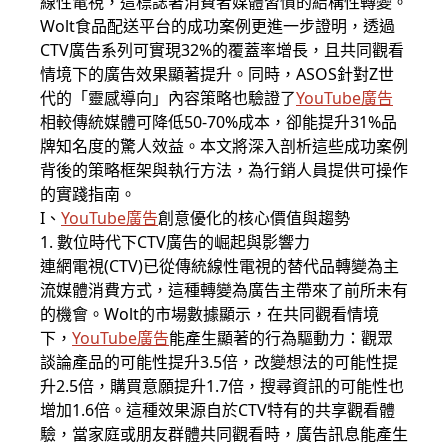
線性電視，這標誌著消費者媒體習慣的結構性轉變。
Wolt食品配送平台的成功案例更進一步證明，透過
CTV廣告系列可實現32%的覆蓋率增長，且共同觀看
情境下的廣告效果顯著提升。同時，ASOS針對Z世
代的「靈感導向」內容策略也驗證了
YouTube廣告
相較傳統媒體可降低50-70%成本，卻能提升31%品
牌知名度的驚人效益。本文將深入剖析這些成功案例
背後的策略框架與執行方法，為行銷人員提供可操作
的實踐指南。
I、
YouTube廣告
創意優化的核心價值與趨勢
1. 數位時代下CTV廣告的崛起與影響力
連網電視(CTV)已從傳統線性電視的替代品轉變為主
流媒體消費方式，這種轉變為廣告主帶來了前所未有
的機會。Wolt的市場數據顯示，在共同觀看情境
下，
YouTube廣告
能產生顯著的行為驅動力：觀眾
談論產品的可能性提升3.5倍，改變想法的可能性提
升2.5倍，購買意願提升1.7倍，搜尋資訊的可能性也
增加1.6倍。這種效果源自於CTV特有的共享觀看體
驗，當家庭或朋友群體共同觀看時，廣告訊息能產生