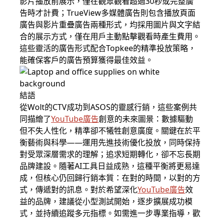
影片播放前展示，僅在觀眾觀看超過30秒或完整廣
告時才計費；TrueView多媒體廣告則包含播放頁面
廣告與影片重疊廣告兩種形式，均採用圖片與文字結
合的展示方式，僅在用戶主動點擊觀看時產生費用。
這些靈活的廣告形式配合Topkee的精準投放策略，
能確保客戶的廣告預算獲得最佳效益。
結語
從Wolt的CTV成功到ASOS的靈感行銷，這些案例共
同描繪了
YouTube廣告
創意的未來圖景：數據驅動
但不失人性化，精準卻不犧牲創意廣度。關鍵在於平
衡藝術與科學——運用先進技術優化投放，同時保持
對受眾深層需求的理解；追求短期轉化，卻不忘長期
品牌建設。隨著AI工具日益成熟，這種平衡將更易達
成，但核心仍回歸行銷本質：在對的時間，以對的方
式，傳遞對的訊息。對於希望深化
YouTube廣告
效
益的品牌，建議從小型測試開始，逐步擴展成功模
式，並持續追蹤多元指標。如需進一步專業指導，歡