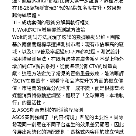
達。凱度(Kantar)的對比研究進一步證實，這種方法
在18-26歲族群實現31%的品牌知名度提升，效果超
越傳統媒體。
III、成功案例的戰術分解與執行框架
1. Wolt的CTV增量覆蓋測試方法論
Wolt的測試方法展現了嚴謹的數據驅動思維。團隊
基於兩個關鍵標準選擇測試市場：現有市佔率高的區
域，以及CTV普及率超過60-70%的地區。測試設計
採用增量測量法，在既有跨裝置廣告系列基礎上額外
增加純CTV廣告系列，從而準確分離CTV的增量貢
獻。這種方法避免了常見的管道重疊效應，能清晰評
估CTV在覆蓋率、觀看率和品牌提升等方面的獨立價
值。市場間的預算分配也非一成不變，而是根據當地
媒體消費特徵動態調整，體現了「全球策略，本地執
行」的靈活性。
2. ASOS創意素材的管道適配原則
ASOS案例強調了「內容-情境」匹配的重要性。團隊
發現同一創意在不同平台產生的效果差異顯著，因此
發展出系統化的適配原則：長格式內容用於建立情感