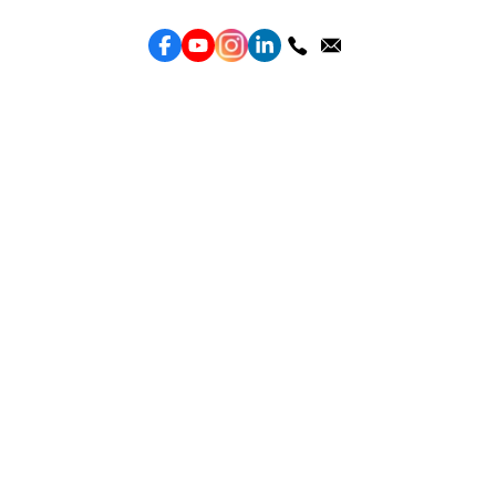
服務
效益型Google廣告服務
效益型Meta廣告服務
LeadGeneration廣告服務
營銷網頁製作
智能素材優化
產品
Weber Web builder
TTO CDP 營銷歸因
Leadbox 智能獲客
YIS 內容營銷
YME 對話營銷
Topkee