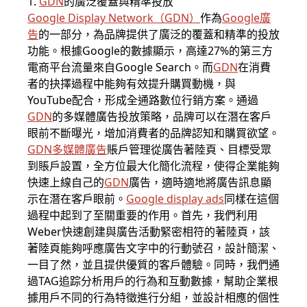
1.
GDN
的廣泛覆蓋與精準投放
Google Display Network（GDN）
作為
Google廣
告
的一部分，為品牌提供了廣泛的覆蓋和精準的投放
功能。根據Google的數據顯示，高達27%的第三方
電商平台流量來自Google Search。而
GDN
在消費
者的抉擇過程中能夠有效提升購買動機，與
YouTube配合，形成全通路數位行銷方案。通過
GDN
的
多媒體廣告
投放策略，品牌可以在潛在客戶
眼前不斷曝光，增加消費者的品牌認知和購買欲望。
GDN
多媒體廣告
賬戶管理從廣告著陸頁、目標受眾
到賬戶設置，全方位最大化簡化流程，使得企業能夠
快速上線自己的
GDN
廣告，適時適地將廣告訊息顯
示在潛在客戶眼前。
Google display ads
同樣在這個
過程中起到了至關重要的作用。首先，我們利用
Weber快速創建與廣告活動緊密相符的著陸頁，該
著陸頁能夠呼應廣告文字中的行動號召，設計簡潔、
一目了然，並且提供優質的客戶體驗。同時，我們通
過TAG追踪分析用戶的行為和互動數據，幫助企業根
據用戶不同的行為特徵進行分組，並設計相應的個性