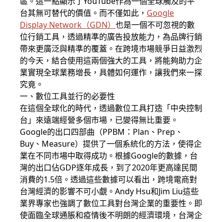
區。這一點顯示了YouTube作為一個全球觸及的平
台其無可替代的價值。而不僅如此，
Google
Display Network（GDN）
也是一個不可忽視的數
位行銷工具，透過精準的廣告投放能力，為品牌行銷
帶來更廣泛與精準的覆蓋。在跨境市場競爭日益激烈
的今天，結合使用這兩個強大的工具，將能夠助力企
業實現全球業務增長，具體如何運作，讓我們來一探
究竟。
一、數位工具並行的必要性
在這個全球化的時代，透過數位工具打造「中央控制
台」來遠端經營多個市場，已變得無比重要。
Google的出口四部曲（PPBM：Plan、Prep、
Buy、Measure）提供了一個系統化的方法，使得企
業在不同市場中取得成功。根據Google的數據，台
灣的出口佔GDP逐年成長，到了2020年更高達民間
消費的1.5倍。透過這些數據可以看出，跨境電商對
台灣經濟的影響不可小覷。Andy Hsu和Jim Liu這些
業界專家也強調了數位工具對台灣企業的重要性。即
使面臨全球通脹和疫情後不明朗的經濟環境，台灣企