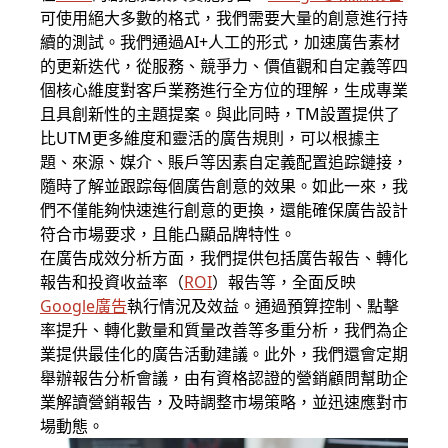
可使用絕大多數的格式，我們需要大量的創意進行持
續的測試。我們通過AI+人工的形式，加速廣告素材
的更新迭代，從服務、競爭力、價值觀和自定義等四
個核心維度對客戶業務進行全方位的理解，生成專業
且具創新性的主題提案。與此同時，TM設置提供了
比UTM更多維度和靈活的廣告規則，可以根據主
題、來源、媒介、賬戶等因素自定義配置追踪鏈接，
隨時了解並跟踪每個廣告創意的效果。如此一來，我
們不僅能夠快速進行創意的更換，還能確保廣告設計
符合市場要求，且能凸顯品牌特性。
在廣告成效分析方面，我們提供包括廣告報告、轉化
報告和投資收益率（
ROI
）報告等，全面反映
Google廣告
執行情況及效益。通過預算控制、點擊
率提升、轉化數量和質量改善等多重分析，我們為企
業提供最佳化的廣告活動建議。此外，我們還會定期
舉辦報告分析會議，由有資格認證的營銷顧問幫助企
業解讀營銷報告，及時調整市場策略，並迅速應對市
場動態。