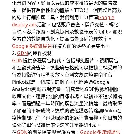
化營銷內容，從而以最低的成本獲得最大的廣告效
果，提供客戶個性化的體驗。TTO是一個完整且高效
的線上行銷推廣工具，我們利用TTO管理
Google
display ads
活動，包括賬戶審查、開戶充值、轉化
目標、客戶跟蹤、創意協同及數據報表等功能，實現
全方位的數據自動化，提高廣告協同管理效率。
Google多媒體廣告
在這方面的優勢尤為突出。
2.
GDN
的運作機制
GDN
提供多種廣告格式，包括靜態圖片、視頻廣告
和互動式廣告等，這些廣告格式可以根據目標受眾的
行為特徵進行精準投放。台灣文創跨境電商平台
Pinkoi就是一個成功的例子。他們通過Google
Analytics判斷市場流量，研究當地GDP數據和相關
政策文化，選擇合適的目標市場。最初並不追求轉換
率，而是通過一年時間的廣告流量池構建，最終取得
了顯著的市場成效。這樣的數位獲客策略讓Pinkoi在
疫情期間抓住了迅速崛起的網路消費商機，使目前的
海外訂單佔整體比率快速攀升至將近4成。
在
GDN
的創意提案與實施方面，
Google多媒體廣告