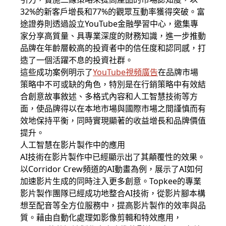
32%的新客戶增長和77%的觀眾互動率獲得突破。富
途證券則透過設立YouTube金融學習中心，邀集專
家分享高質量、具專業深度的財務知識，進一步推動
品牌在年齡層較高的投資者中的信任度和認同感，打
造了一個活躍不息的投資社群。
這些成功案例明示了
YouTube視頻廣告
在品牌市場
策略中不可或缺的角色，特別是在行銷策略中有效結
合創意故事敘述、多格式內容和人工智慧技術等方
面，使品牌得以在本地市場與國際市場之間謹慎而有
效地保持平衡，同時實現顯著的收益增長和品牌價值
提升。
人工智慧在影片製作中的應用
AI技術在影片製作中已經顯示出了其顛覆性的效果。
以Corridor Crew頻道的AI動畫為例，展示了AI如何
加速影片生成的同時注入更多創意。Topkee的專業
影片製作團隊已經成功地整合AI技術，從影片腳本構
想至配音等全方位服務中，提高影片製作的效率與品
質。藉由自動化處理如影像剪輯和特效應用，