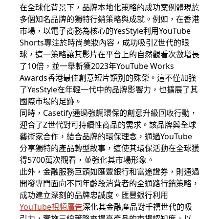
在全球化背景下，品牌本地化策略的成功案例體現於
多個知名品牌的獨特行銷策略與成就。例如，在香港
市場，以電子商務為核心的YesStyle利用YouTube
Shorts專注於時尚美妝內容，成功吸引Z世代的眼
球，這一策略讓其影片在平台上的自然觀看次數增長
了10倍，並一舉斬獲2023年YouTube Works
Awards香港最佳創意短片類別的殊榮。這不僅加強
了YesStyle在年輕一代中的品牌影響力，也擴展了其
國際市場的足跡。
同時，Casetify通過強調環保的創意升級回收行動，
迎合了Z世代對可持續性商品的需求。該品牌與全球
藝術家合作，結合品牌的環保理念，通過YouTube
分享獨特的產品轉型故事，這使其環保活動在全球獲
得5700萬次觀看，並強化其市場形象。
此外，金融服務巨頭如匯豐銀行和富途證券，則通過
開發專門面向不同年齡段消費者的全通路行銷策略，
成功建立深刻的品牌忠誠度。匯豐銀行利用
YouTube視頻廣告
深化其金融產品對千禧世代的吸
引力，實施三線策略來提高產品的市場認知度，以