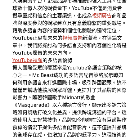
人娛樂的平台，更是品牌市場推廣的強大工具。在全
球數十億人次的觀看量下，YouTube不僅是消費者
搜尋靈感和信息的主要渠道，也成為
視頻廣告
商和品
牌與深度參與的觀眾建立具有意義聯繫的重要戰場。
藉助多語言內容的優勢和個性化體驗的獨特定位，
YouTube正驅動未來的
視頻廣告
新潮流。在這篇文
章中，我們將探討為何多語言支持和內容個性化將是
YouTube廣告的未來方向。
YouTube視頻
的多語言優勢
擴大國際受眾的覆蓋率是YouTube多語言策略的核
心之一。Mr. Beast成功的多語言配音策略展示瞭如
何利用多語言來打進國際市場，吸引跨國觀眾。這不
僅僅是幫助他擴展觀眾群體，更提升了其品牌的國際
影響力。隨著韓國歌手Midnatt的歌曲
《Masquerade》以六種語言發行，顯示出多語言策
略如何幫助打破文化差異，提供跨境溝通的平台。透
過使用人工智慧技術，品牌如今能夠在沒有巨額製作
預算的情況下提供多語言配音影片，這不僅提升品牌
的全球存在感，也增加了品牌的競爭力。這種技術的