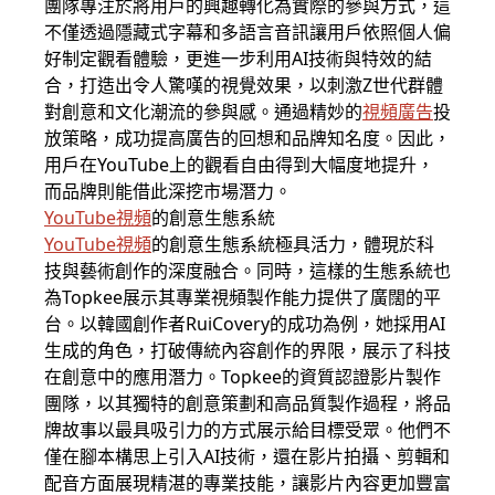
團隊專注於將用戶的興趣轉化為實際的參與方式，這
不僅透過隱藏式字幕和多語言音訊讓用戶依照個人偏
好制定觀看體驗，更進一步利用AI技術與特效的結
合，打造出令人驚嘆的視覺效果，以刺激Z世代群體
對創意和文化潮流的參與感。通過精妙的
視頻廣告
投
放策略，成功提高廣告的回想和品牌知名度。因此，
用戶在YouTube上的觀看自由得到大幅度地提升，
而品牌則能借此深挖市場潛力。
YouTube視頻
的創意生態系統
YouTube視頻
的創意生態系統極具活力，體現於科
技與藝術創作的深度融合。同時，這樣的生態系統也
為Topkee展示其專業視頻製作能力提供了廣闊的平
台。以韓國創作者RuiCovery的成功為例，她採用AI
生成的角色，打破傳統內容創作的界限，展示了科技
在創意中的應用潛力。Topkee的資質認證影片製作
團隊，以其獨特的創意策劃和高品質製作過程，將品
牌故事以最具吸引力的方式展示給目標受眾。他們不
僅在腳本構思上引入AI技術，還在影片拍攝、剪輯和
配音方面展現精湛的專業技能，讓影片內容更加豐富