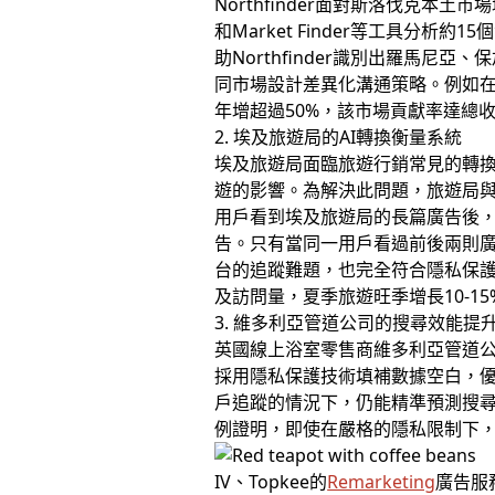
Northfinder面對斯洛伐克本土市
和Market Finder等工具
助Northfinder識別出羅馬
同市場設計差異化溝通策略。例如在保
年增超過50%，該市場貢獻率達總收入
2. 埃及旅遊局的AI轉換衡量系統
埃及旅遊局面臨旅遊行銷常見的轉
遊的影響。為解決此問題，旅遊局與G
用戶看到埃及旅遊局的長篇廣告後
告。只有當同一用戶看過前後兩則
台的追蹤難題，也完全符合隱私保護
及訪問量，夏季旅遊旺季增長10-1
3. 維多利亞管道公司的搜尋效能提
英國線上浴室零售商維多利亞管道公司(
採用隱私保護技術填補數據空白，
戶追蹤的情況下，仍能精準預測搜
例證明，即使在嚴格的隱私限制下，
IV、Topkee的
Remarketing
廣告服