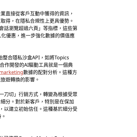
企業直接從客戶互動中獲得的資訊，
意取得，在隱私合規性上更具優勢。
單次會話瀏覽超過六頁」等指標，這些第
人化優惠，進一步強化數據的價值應
隱私沙盒API，如將Topics
efact合作開發的AI驅動工具就是一個典
marketing
數據的配對分析。這種方
際旅遊轉換的影響。
的「一刀切」行銷方式，轉變為根據受眾
步細分。對於新客戶，特別是在保加
身份，以建立初始信任。這種基於細分受
待。