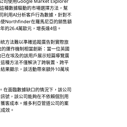
ogle Market Explorer
標。這種數據驅動的市場選擇方法，幫
公司利用AI分析客戶行為數據，針對不
rthfinder在羅馬尼亞的銷售額
年的26.4萬歐元，增長達4倍。
傳統方法難以準確追蹤廣告對實際旅
該系統的運作機制相當創新：當一位英國
向已在埃及的該用戶展示短篇導覽廣
。這種方法不僅解決了跨裝置、跨平
結果顯示，該活動帶來額外10萬埃
告效能。在面臨數據缺口的情況下，該公司
合訊號，該公司能夠在不依賴個別用
了獲客成本。維多利亞管道公司的案
業成效。