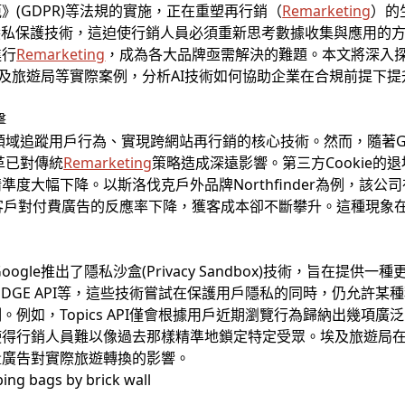
(GDPR)等法規的實施，正在重塑再行銷（
Remarketing
）的
隱私保護技術，這迫使行銷人員必須重新思考數據收集與應用的
進行
Remarketing
，成為各大品牌亟需解決的難題。本文將深入
er、埃及旅遊局等實際案例，分析AI技術如何協助企業在合規前提下
擊
銷領域追蹤用戶行為、實現跨網站再行銷的核心技術。然而，隨著Goo
革已對傳統
Remarketing
策略造成深遠影響。第三方Cookie
度大幅下降。以斯洛伐克戶外品牌Northfinder為例，該
客戶對付費廣告的反應率下降，獲客成本卻不斷攀升。這種現象
oogle推出了隱私沙盒(Privacy Sandbox)技術，旨在提
PI、FLEDGE API等，這些技術嘗試在保護用戶隱私的同時，仍允
例如，Topics API僅會根據用戶近期瀏覽行為歸納出幾項
使得行銷人員難以像過去那樣精準地鎖定特定受眾。埃及旅遊局
量廣告對實際旅遊轉換的影響。