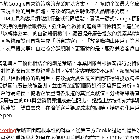
基於Google再營銷策略的專業解決方案，旨在幫助企業最大化
務表現興趣的用戶群體，有效提高廣告轉化率與品牌曝光度。
AG/GTM工具為客戶網站進行全域代碼埋點，實現一鍵式Googl
系統支持的進階標籤參數，強化轉化數據的追蹤與回傳精度。這些
能運用「以轉換為本」的自動競價機制，顯著提升廣告投放的質素與精準
案。系統預設可自動生成「所有訪客」、「放棄購物車用戶」等
度、表單提交等）自定義分群規則。更獨特的是，服務兼容客戶
取AI智能與人工優化相結合的創意策略。專業團隊會根據客群行為
針對性的廣告文案與視覺素材。當特定客群規模不足時，系統會
客群具相似特徵的新用戶，有效擴大廣告覆蓋面而不犧牲投放精
O系統提供實時廣告效能監測，並由專業顧問團隊進行深度歸因分析
用戶行為路徑，協助企業釐清各渠道的真實貢獻值。分析結果將
保廣告主的KPI與營銷預算達成最佳配比。 透過上述技術架構與服
品牌建設」雙重需求，在降低客戶獲取成本的同時，持續強化用
keting
策略正面臨根本性的轉型。從第三方Cookie退場到隱私
必須重新思考如何在不侵犯用戶隱私的前提下，仍能建立有效的客戶