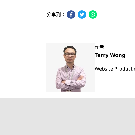
分享到：
作者
Terry Wong
Website Product