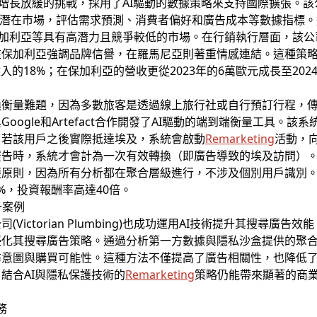
場增長放緩的挑戰，採用了AI驅動的數據策略來支持國際擴張。該公司使用Go
分析約15個潛在市場，評估需求預測、消費者偏好和廣告成本等數據指
尼亞、保加利亞等具有高潛力且競爭較低的市場。在行銷執行層面，該
加利亞強調品牌信譽，在羅馬尼亞則著重情感連結。這種策略使No
的18%；在保加利亞的營收更從2023年的6萬歐元成長至2024
換衡量難題，因為多數旅客是透過線上旅行社或自行預訂行程，
oogle和Artefact合作開發了AI驅動的端到端衡量工具。
，若該用戶之後實際抵達埃及，系統會啟動
Remarketing
活動，
廣告時，系統才會計為一次有效轉換（即廣告導致的埃及訪問）
原則，因為所有分析都在聚合層級進行，不涉及個別用戶識別。
5%，投資報酬率高達40倍。
升案例
Victorian Plumbing)也成功運用AI技術提升其搜尋廣
優化其搜尋廣告策略。通過分析第一方數據與隱私沙盒提供的聚
尋意圖與購買可能性。這種方法不僅提高了廣告相關性，也降低
結合AI與隱私保護技術的
Remarketing
策略仍能帶來顯著的商
務