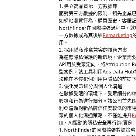
1. 建立高品質第一方數據庫
面對第三方數據的限制，領先企業
如網站瀏覽行為、購買歷史、客服
Northfinder在國際擴張過
一方數據成為其後續
Remarketing
用。
2. 採用隱私沙盒兼容的技術方案
為適應隱私保護的新環境，企業需要積
API用於受眾定向，將Attributio
型案例，該工具利用Ads Data
法能在不侵犯個別用戶隱私的前提
3. 優化受眾細分與個人化溝通
在數據受限的環境下，受眾細分的精準
興趣和行為進行細分。該公司首先
利亞這類對新品牌信任度較低的市場，
眾的個人化溝通策略，不僅能提升
R
III、AI驅動的隱私安全再行銷(實例
1. Northfinder的國際擴張數據策略