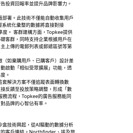
廣告投資回報率並提升品牌影響力。
e標籤部署。此技術不僅能自動收集用戶
經系統化彙整的數據將直接對接
度。 客群建構方面，Topkee提供
基礎客群，同時支持企業根據用戶在
自主上傳的電郵列表或郵遞區號等第
特徵（如棄購用戶、已購客戶）設計差
自動啟動「相似受眾擴展」功能，透
準度。
。這套解決方案不僅追蹤表面轉換數
直接反饋至投放策略調整，形成「數
務流程，Topkee的廣告服務能同
戶對品牌的心智佔有率。
沙盒技術興起，從AI驅動的數據分析
連結。Northfinder、埃及旅