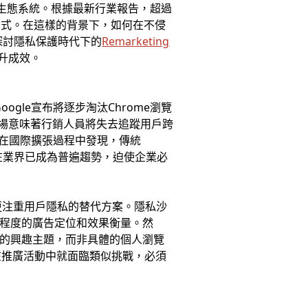
生態系統。根據最新行業報告，超過
方式。在這樣的背景下，如何在不侵
探討隱私保護時代下的
Remarketing
提升成效。
gle宣布將逐步淘汰Chrome瀏覽
的退場意味著行銷人員將失去追蹤用戶跨
公司在國際擴張過程中發現，傳統
在業界已成為普遍趨勢，迫使企業必
供一種更注重用戶隱私的替代方案。隱私沙
許某種程度的廣告定位和效果衡量。然
廣泛的興趣主題，而非具體的個人瀏覽
在推廣活動中就面臨類似挑戰，必須