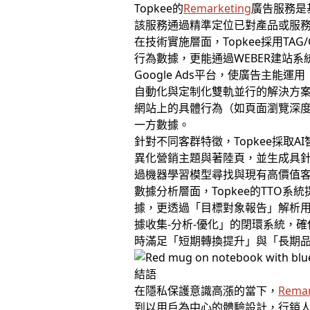
Topkee的
Remarketing
廣告服務是
該服務通過精準定位已對產品或服
在技術實施層面，Topkee採用T
行為數據，更能通過WEBER建站
Google Ads平台，使廣告主
自動化與定制化雙軌並行的解決方
網站上的具體行為（如頁面瀏覽深
一方數據。
針對不同客群特徵，Topkee採
異化營銷主題與著陸頁，並生成具
過機器學習模型尋找與現有高價值
數據分析層面，Topkee的TT
據，更透過「目標對象報告」解析
據收集-分析-優化」的閉環系統，確
時滿足「短期轉換提升」與「長期
結語
在隱私保護意識高漲的當下，
Remar
到以用戶為中心的體驗設計，行銷人員