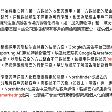
已開始將重心轉向第一方數據的收集與應用。第一方數據指的是
記錄等。這種數據類型不僅更為可靠準確，也因為是經由用戶同
程中，就特別注重追蹤各市場的微轉化行為，如「加入購物車」和「
的重要基礎。該公司還根據現有客戶的興趣和購買歷史，提供個
極採用與隱私沙盒兼容的技術方案。Google的廣告平台已開始整合
n Reporting API用於轉換衡量等。埃及旅遊局與Google及Art
 Hub技術，以隱私安全的方式整合不同數據集，包括事件級數據與
Re
下，仍提供匯總層面的行銷洞察，幫助旅遊局了解廣告活動對實
度與溝通個人化程度變得更加關鍵。Northfinder從過去
區分現有客戶與新客戶，再根據不同興趣（如登山、滑雪）進一
Northfinder在廣告中展示網站客戶評價，強調官方網店
emarketing
效果，也更能符合當代消費者對隱私和個人化的期