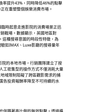
換率提升43%，同時降低46%的點擊
命正在重塑整個娛樂消費市場。
那種臨時起意走進影院的消費場景正迅
行銷戰場。數據顯示，英國地區對
值。這種搜尋意圖的時段性特徵，為
IMAX、Luxe影廳的搜尋量年
家影院的本地市場，行銷團隊建立了按
種人工密集型的操作方式不僅消耗大量
及地域限制阻礙了跨區觀影需求的捕
滑，廣告投資報酬率降至不可持續的水
但也伴隨著高比例的無效點擊。透過導