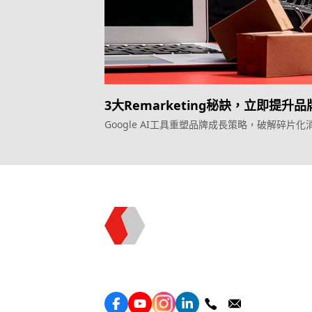
3大Remarketing秘訣，立即提升
換率
Google AI工具重塑品牌成長策略，破解碎片化
旅程
Topkee —— 您的全棧行銷合作夥伴