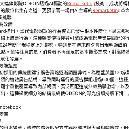
英國最大連鎖影院ODEON透過AI驅動的
Remarketing
技術，成功將轉
的數位化生存之道，更預示著一場由AI主導的
Remarketing
革
業挑戰
行為改變
a Ward指出，當代電影觀眾的行為模式已發生根本性變化。過去
的線上購票行為。這種轉變使得搜尋引擎成為電影產業最關鍵的
至2024年間呈現穩定上升趨勢，特別是在週末前夕會出現明顯峰
點。值得注意的是，消費者不再滿足於基本觀影需求，對高階體驗如
分眾化發展。
與效能瓶頸
最初採用的傳統關鍵字廣告策略逐漸顯露弊端。為覆蓋英國120
類的複雜廣告結構，導致同時運行的廣告群組超過600個。這
關鍵字重複覆蓋導致內部競價、廣泛匹配造成無效點擊激增，以
e Le指出，這種過度細分的結構最終使ODEON的曝光份額持續下
變革
升
略的根本變革。傳統的廣泛匹配方式雖然能捕捉大量相關搜尋，