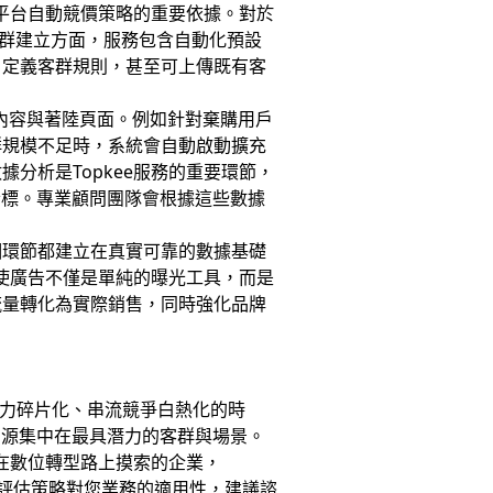
e平台自動競價策略的重要依據。對於
客群建立方面，服務包含自動化預設
自定義客群規則，甚至可上傳既有客
告內容與著陸頁面。例如針對棄購用戶
群規模不足時，系統會自動啟動擴充
分析是Topkee服務的重要環節，
指標。專業顧問團隊會根據這些數據
個環節都建立在真實可靠的數據基礎
，使廣告不僅是單純的曝光工具，而是
流量轉化為實際銷售，同時強化品牌
力碎片化、串流競爭白熱化的時
資源集中在最具潛力的客群與場景。
正在數位轉型路上摸索的企業，
步評估策略對您業務的適用性，建議諮