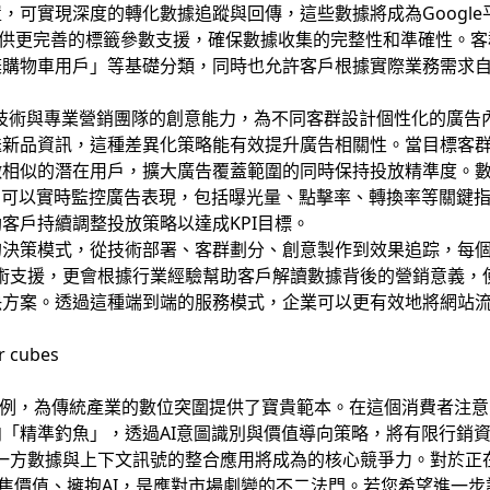
，可實現深度的轉化數據追蹤與回傳，這些數據將成為Googl
kee提供更完善的標籤參數支援，確保數據收集的完整性和準確性。
棄購物車用戶」等基礎分類，同時也允許客戶根據實際業務需求
合AI技術與專業營銷團隊的創意能力，為不同客群設計個性化的廣
送新品資訊，這種差異化策略能有效提升廣告相關性。當目標客
相似的潛在用戶，擴大廣告覆蓋範圍的同時保持投放精準度。數據
戶可以實時監控廣告表現，包括曝光量、點擊率、轉換率等關鍵
客戶持續調整投放策略以達成KPI目標。
的決策模式，從技術部署、客群劃分、創意製作到效果追踪，每
供技術支援，更會根據行業經驗幫助客戶解讀數據背後的營銷意義
決方案。透過這種端到端的服務模式，企業可以更有效地將網站
例，為傳統產業的數位突圍提供了寶貴範本。在這個消費者注意
「精準釣魚」，透過AI意圖識別與價值導向策略，將有限行銷
，第一方數據與上下文訊號的整合應用將成為的核心競爭力。對於
聚焦價值、擁抱AI，是應對市場劇變的不二法門。若您希望進一