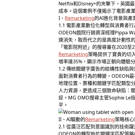
Netflix和Disney+的夾擊下，
成本。這個案例不僅揭示了電影產業
I、
Remarketing
的AI進化背景與產
1.1 電影產業數位化轉型與消費者
ODEON戲院行銷資深經理Pipp
速消失，取而代之的是高度計劃性
「電影院附近」的搜尋量在2020
Remarketing
策略提供了寶貴的切入
增率達35%，顯示市場正朝向體驗
1.2 傳統關鍵字廣告的結構性缺陷
面對消費者行為的轉變，ODEON
地理位置、票種和關鍵字匹配類型分
人力資源，更造成三個致命缺陷：
捉。MG OMD搜尋主管Sophi
平。
II、AI驅動的
Remarketing
策略核心
2.1 從廣泛匹配到意圖識別的技術躍
ODEON的轉型始於關鍵字匹配策