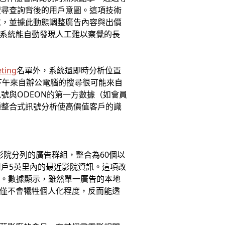
析搜尋查詢背後的用戶意圖。這項技術
求，並據此動態調整廣告內容與出價
，系統能自動發現人工難以察覺的長
ting
名單外，系統還即時分析位置
下午來自辦公電腦的搜尋很可能來自
號與ODEON的第一方數據（如會員
種整合式訊號分析使高價值客戶的識
影院分列的廣告群組，整合為60個以
戶5英里內的最近影院資訊。這項改
高。數據顯示，雖然單一廣告的本地
不僅不會犧牲個人化程度，反而能透