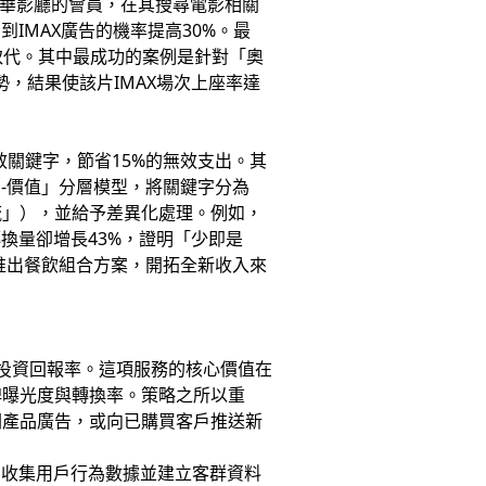
華影廳的會員，在其搜尋電影相關
IMAX廣告的機率提高30%。最
流取代。其中最成功的案例是針對「奧
勢，結果使該片IMAX場次上座率達
效關鍵字，節省15%的無效支出。其
-價值」分層模型，將關鍵字分為
流」），並給予差異化處理。例如，
換量卻增長43%，證明「少即是
推出餐飲組合方案，開拓全新收入來
投資回報率。這項服務的核心價值在
牌曝光度與轉換率。策略之所以重
關產品廣告，或向已購買客戶推送新
自動收集用戶行為數據並建立客群資料