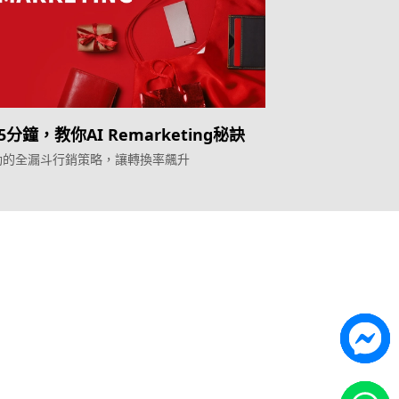
分鐘，教你AI Remarketing秘訣
驅動的全漏斗行銷策略，讓轉換率飆升
Topkee
ilder
關於我們
營銷歸因
聯絡我們
能獲客
Topkee動態
Topkee理念