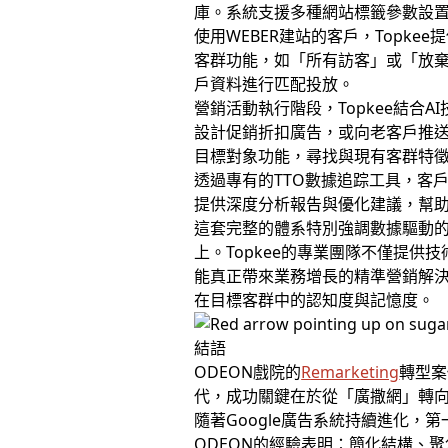
庫。系統支援多種網站標籤參數設置
使用WEBER建站的客戶，Top
客群功能，如「所有訪客」或「放
戶資料進行匹配投放。
營銷活動執行階段，Topkee結
設計促銷折扣廣告，或向老客戶推
目標對象功能，尋找與現有客群特徵
透過專有的TTO數據追踪工具，客
提供深度分析報告與優化建議，幫助
這套完整的體系特別強調數據驅動
上。Topkee的專業團隊不僅提
能真正帶來業務增長的精準營銷解
在目標客群中的認知度與記憶度。
結語
ODEON戲院的
Remarketing
轉型案
代，成功關鍵在於從「廣撒網」轉向
隨著Google廣告系統持續進化
ODEON的經驗表明：簡化結構、