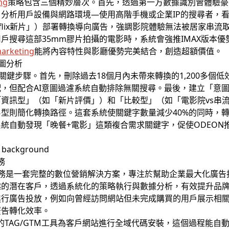
ng
策略包含三個精妙層次。首先，透過第一方數據識別曾體驗豪
分析用戶設備與網路環境—使用高階手機或企業IP的搜尋者，看到
tflix新片」）部署轉換導向廣告，強調影院體驗無法被居家串
戶搜尋這部35mm膠片拍攝的電影時，系統會強推IMAX版本優
arketing
能將內容特性與影廳優勢完美結合，創造超額價值。
意圖分析
關鍵步驟。首先，刪除過去18個月內未帶來轉換的1,200多個低
，但配合AI意圖過濾系統自動排除無關搜尋。最後，建立「意圖
資訊型」（如「新片評價」）和「比較型」（如「電影院vs串
型則簡化轉換路徑。這套系統使關鍵字數量減少40%的同時，轉
統自動發現「晚餐+電影」這類複合需求關鍵字，促使ODEON
務
務是一套完整的數位營銷解決方案，專注於幫助企業最大化廣告
趣的潛在客戶，透過系統化的策略執行與數據分析，有效提升品
進行廣告投放，例如向曾經訪問網站但未完成購買的用戶展示相
廣告轉化效率。
業的TAG/GTM工具為客戶網站進行全域代碼安裝，這個過程能