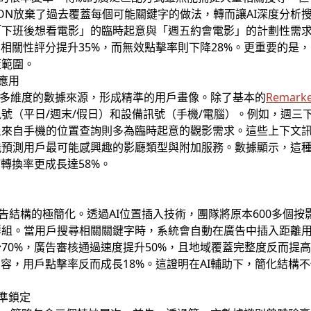
ODEON放棄了過去覆蓋每個可能關鍵字的做法，轉而讓AI深度分
「下班後想看電影」的臨時起意與「週五約會電影」的計劃性需
告相關性評分提升35%，而無效點擊率則下降28%。更重要的是
蓋範圍。
合應用
多維度的數據來源，形成精準的用戶畫像。除了基本的
Remarke
號（平日/週末/假日）和設備訊號（手機/電腦）。例如，週三
來自手機的位置查詢則多為臨時起意的觀影需求。這些上下文訊
能預測用戶最可能感興趣的影廳類型與附加服務。數據顯示，這
轉換率更成長達58%。
告結構的極簡化。透過AI位置插入技術，團隊將原本600多個按
群組。當用戶搜尋相關關鍵字時，系統會自動在廣告中插入距離用
70%，廣告審核通過速度提升50%，且地域覆蓋完整度反而提
內容，用戶點擊率反而成長18%。這證明在AI輔助下，簡化結構
精準鎖定