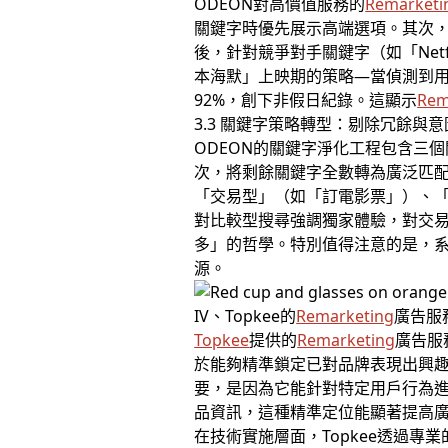
ODEON對高價值服務的
Remarketi
關鍵字時優先展示高端選項。其次，
後，針對競爭對手關鍵字（如「Ne
本海默」上映期的策略—當偵測到用
92%，創下非假日紀錄。這顯示
Rem
3.3 關鍵字策略轉型：剔除冗餘與
ODEON的關鍵字淨化工程包含三個
次，將剩餘關鍵字全數轉為廣泛匹配
「交易型」（如「訂電影票」）、「
對比較型搜尋強調獨家體驗，對交易
多」的哲學。特別值得注意的是，系
源。
IV、Topkee的
Remarketing
廣告服
Topkee
提供的
Remarketing
廣告服
於能夠精準鎖定已對品牌表現出興
要，是因為它能針對特定用戶行為
品資訊，這種精準定位能顯著提高
在技術實施層面，Topkee透過專