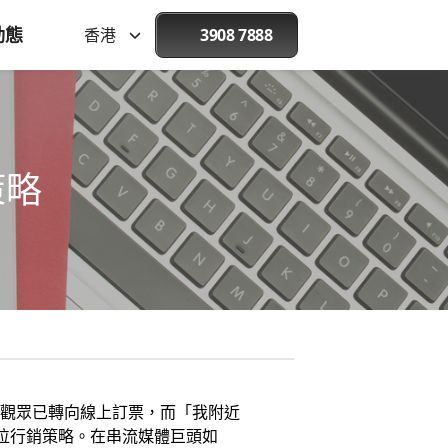
動態
香港
3908 7888
策略
%的觀眾已轉向線上訂票，而「我附近
數位行銷策略。在串流媒體巨頭如