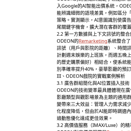
入Google的AI智能出價系統，
能辨識細微的語境差異，例如區分
策略。實測顯示，AI意圖識別使廣
尾關鍵字機會，擴大潛在客群的覆
2.2 第一方數據與上下文訊號的整
ODEON的
Remarketing
系統整合了
訊號（用戶與影院的距離）、時間訊
計劃週末娛樂的上班族，而週五晚上
的歷史購票偏好）相結合，使系統
別準確率提升40%，豪華影廳的預訂
III、ODEON戲院的實戰案例解析
3.1 廣告群組簡化與AI位置插入技術
ODEON的技術變革最具體體現在廣
影廳類型與觀影場景為主題的通用
變帶來三大效益：管理人力需求減少
化程度降低，但由於AI能即時調適
過動態優化達成更佳效果。
3.2 高價值服務（IMAX/Luxe）的