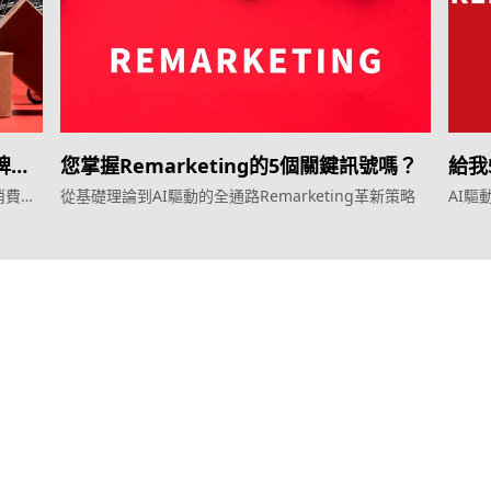
品牌轉
您掌握Remarketing的5個關鍵訊號嗎？
給我5
消費者
從基礎理論到AI驅動的全通路Remarketing革新策略
AI
服務
產品
效益型Google廣告服務
Weber Web bu
效益型Meta廣告服務
TTO CDP 
LeadGeneration廣告服務
Leadbox 智
營銷網頁製作
YIS 內容營銷