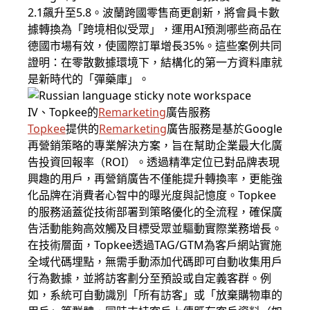
2.1飆升至5.8。波蘭跨國零售商更創新，將會員卡數
據轉換為「跨境相似受眾」，運用AI預測哪些商品在
德國市場有效，使國際訂單增長35%。這些案例共同
證明：在零散數據環境下，結構化的第一方資料庫就
是新時代的「彈藥庫」。
IV、Topkee的
Remarketing
廣告服務
Topkee
提供的
Remarketing
廣告服務是基於Google
再營銷策略的專業解決方案，旨在幫助企業最大化廣
告投資回報率（ROI）。透過精準定位已對品牌表現
興趣的用戶，再營銷廣告不僅能提升轉換率，更能強
化品牌在消費者心智中的曝光度與記憶度。Topkee
的服務涵蓋從技術部署到策略優化的全流程，確保廣
告活動能夠高效觸及目標受眾並驅動實際業務增長。
在技術層面，Topkee透過TAG/GTM為客戶網站實施
全域代碼埋點，無需手動添加代碼即可自動收集用戶
行為數據，並將訪客劃分至預設或自定義客群。例
如，系統可自動識別「所有訪客」或「放棄購物車的