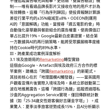
不僅追蹤廣告曝光與點擊，更透過「雙廣告驗證」機
制——唯有看過品牌長影片又接收在地的用戶才計為
有效轉換。這種「行為序列歸因」使投資報酬計算誤
差從行業平均的±35%縮減至±8%。ODEON則運用
AI的「意圖解碼」功能，當搜尋「週五電影約會」時
自動強化豪華廳與餐飲組合的廣告權重，使高價值訂
單占比提升19%。Google最新白皮書證實，結合第
一方數據與AI的再行銷策略，能將受眾擴展精準度維
持在Cookie時代的89%水準。
III、跨產業成功案例深度解析
3.1 埃及旅遊局的
Remarketing
轉型實錄
這個由Google、Artefact與埃及政府三方合作的標
竿案例，建構出「跨國
Remarketing
」的新範式。
其技術核心在於「地理圍欄AI觸發器」——當英國用
戶觀看宣傳片後實際入境埃及時，系統立即啟動第二
波在地推薦廣告。這種「跨國行為鏈」追蹤透過隱私
沙盒的Aggregation Service實現，僅回傳群統計數
據（如「25-34歲女性遊客偏好吉薩金字塔」）。成
果驚人：夏季淡季旅客逆勢成長15%，且AI分析顯示