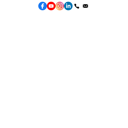
服務
效益型Google廣告服務
效益型Meta廣告服務
LeadGeneration廣告服務
營銷網頁製作
智能素材優化
產品
Weber Web builder
TTO CDP 營銷歸因
Leadbox 智能獲客
YIS 內容營銷
YME 對話營銷
Topkee