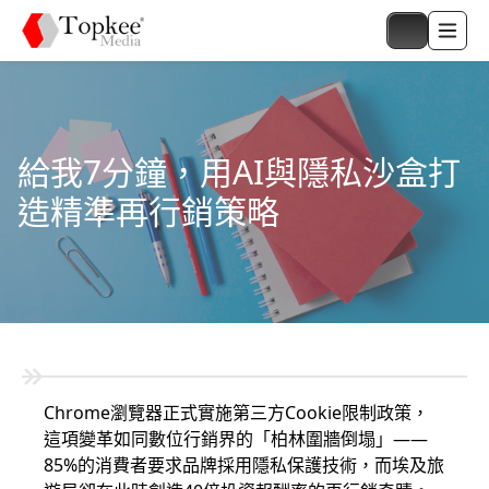
給我7分鐘，用AI與隱私沙盒打
造精準再行銷策略
Chrome瀏覽器正式實施第三方Cookie限制政策，
這項變革如同數位行銷界的「柏林圍牆倒塌」——
85%的消費者要求品牌採用隱私保護技術，而埃及旅