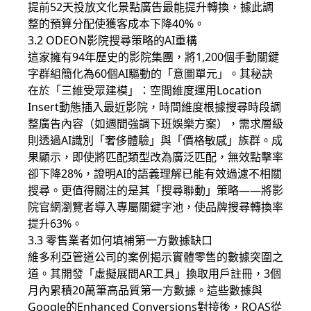
提前52天投放文化景點廣告最能提升轉換，據此調
整的預算分配使獲客成本下降40%。
3.2 ODEON影院搜尋策略的AI重構
這家擁有94年歷史的影院集團，將1,200個手動關鍵
字群組簡化為60個AI驅動的「意圖單元」。其秘訣
在於「三維受眾建模」：空間維度運用Location
Insert動態插入最近影院，時間維度根據搜尋時段調
整廣告內容（如週間強調下班娛樂方案），需求層級
則透過AI識別「奢侈體驗」與「價格敏感」族群。成
果顯示，即使將匹配類型改為廣泛匹配，無效點擊率
卻下降28%，證明AI的語義理解已能有效過濾不相關
搜尋。更值得關注的是其「搜尋聯動」策略——將影
院官網瀏覽者導入專屬關鍵字池，使品牌搜尋轉換率
提升63%。
3.3 零售業者如何填補第一方數據缺口
維多利亞管道公司的案例揭示實體零售的數據突圍之
道。其開發「虛擬展間AR工具」換取用戶註冊，3個
月內累積20萬筆高品質第一方數據。這些數據與
Google的Enhanced Conversions對接後，ROAS從