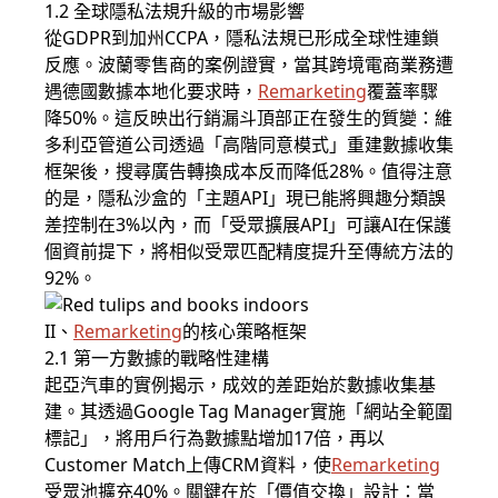
1.2 全球隱私法規升級的市場影響
從GDPR到加州CCPA，隱私法規已形成全球性連鎖
反應。波蘭零售商的案例證實，當其跨境電商業務遭
遇德國數據本地化要求時，
Remarketing
覆蓋率驟
降50%。這反映出行銷漏斗頂部正在發生的質變：維
多利亞管道公司透過「高階同意模式」重建數據收集
框架後，搜尋廣告轉換成本反而降低28%。值得注意
的是，隱私沙盒的「主題API」現已能將興趣分類誤
差控制在3%以內，而「受眾擴展API」可讓AI在保護
個資前提下，將相似受眾匹配精度提升至傳統方法的
92%。
II、
Remarketing
的核心策略框架
2.1 第一方數據的戰略性建構
起亞汽車的實例揭示，成效的差距始於數據收集基
建。其透過Google Tag Manager實施「網站全範圍
標記」，將用戶行為數據點增加17倍，再以
Customer Match上傳CRM資料，使
Remarketing
受眾池擴充40%。關鍵在於「價值交換」設計：當