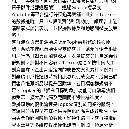
用戶」等群體，同時支持客戶上傳既有客戶資料（如
電子郵件或郵遞區號），透過Google搜尋或
YouTube等平台進行跨渠道再營銷。此外，Topkee
的數據追蹤工具TTO提供實時監測功能，讓廣告主能
清晰掌握廣告表現，並根據數據反饋動態調整投放策
略。
客群建立與營銷活動設計是Topkee服務的核心優
勢。系統不僅能自動生成基礎客群，還允許企業根據
用戶行為（如頁面瀏覽深度、表單提交等）自定義分
群規則。針對不同客群，Topkee結合AI技術與人工
創意團隊，產出高度定向的廣告文案與素材。例如，
對棄購用戶推送限時折扣訊息以促成交易，或向已購
買客戶推薦新品以提升回購率。若目標客群規模不
足，Topkee的「擴充目標對象」功能可自動尋找相
似受眾，擴大廣告觸及範圍而不犧牲精準度。
數據驅動的優化流程是Topkee區別於同業的關鍵。
其歸因分析模型不僅提供透明化的廣告成效報告，更
由專業顧問團隊解讀數據，從轉化路徑、客群特徵到
成本效益等多維度提出優化建議。例如，透過分析