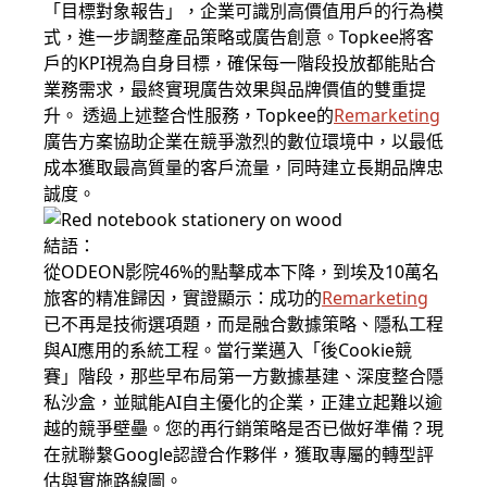
「目標對象報告」，企業可識別高價值用戶的行為模
式，進一步調整產品策略或廣告創意。Topkee將客
戶的KPI視為自身目標，確保每一階段投放都能貼合
業務需求，最終實現廣告效果與品牌價值的雙重提
升。 透過上述整合性服務，Topkee的
Remarketing
廣告方案協助企業在競爭激烈的數位環境中，以最低
成本獲取最高質量的客戶流量，同時建立長期品牌忠
誠度。
結語：
從ODEON影院46%的點擊成本下降，到埃及10萬名
旅客的精准歸因，實證顯示：成功的
Remarketing
已不再是技術選項題，而是融合數據策略、隱私工程
與AI應用的系統工程。當行業邁入「後Cookie競
賽」階段，那些早布局第一方數據基建、深度整合隱
私沙盒，並賦能AI自主優化的企業，正建立起難以逾
越的競爭壁壘。您的再行銷策略是否已做好準備？現
在就聯繫Google認證合作夥伴，獲取專屬的轉型評
估與實施路線圖。