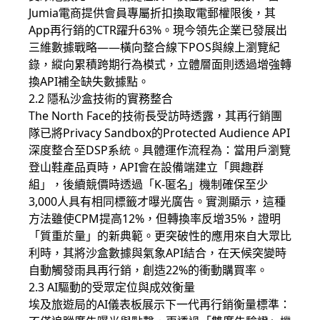
Jumia電商提供會員專屬折扣換取電郵權限後，其
App再行銷的CTR躍升63%。現今領先企業已發展出
三維數據戰略——橫向整合線下POS與線上瀏覽紀
錄，縱向累積跨期行為模式，立體層面則透過增強轉
換API補全缺失數據點。
2.2 隱私沙盒技術的實務整合
The North Face的技術長受訪時透露，其再行銷團
隊已將Privacy Sandbox的Protected Audience API
深度整合至DSP系統。具體運作流程為：當用戶瀏覽
登山鞋產品頁時，API會在設備端建立「興趣群
組」，後續競價時透過「K-匿名」機制確保至少
3,000人具有相同標籤才曝光廣告。實測顯示，這種
方法雖使CPM提高12%，但轉換率反增35%，證明
「質重於量」的新典範。更突破性的應用來自大眾比
利時，其將沙盒數據與氣象API結合，在天候突變時
自動觸發雨具再行銷，創造22%的衝動購買率。
2.3 AI驅動的受眾定位與成效衡量
埃及旅遊局的AI儀表板展示下一代再行銷衡量標準：