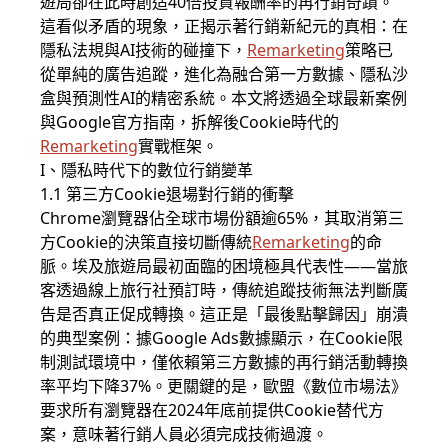
遊局卻在此時創造40倍投資報酬率的再行銷奇蹟。
這看似矛盾的現象，正揭示著行銷新紀元的真相：在
隱私法規與AI技術的碰撞下，
Remarketing
策略已
從單純的廣告追蹤，進化為融合第一方數據、隱私沙
盒與預測性AI的精密系統。本文將透過全球最新案例
與Google官方指南，拆解後Cookie時代的
Remarketing
實戰框架。
I、隱私時代下的數位行銷變革
1.1 第三方Cookie退場對行銷的衝擊
Chrome瀏覽器佔全球市場份額逾65%，其取消第三
方Cookie的決策直接切斷傳統
Remarketing
的命
脈。埃及旅遊局最初面臨的困境極具代表性——當旅
客透過線上旅行社預訂時，傳統追蹤技術無法判斷廣
告是否真正促成轉換。這正是「最後點擊歸因」崩潰
的典型案例：據Google Ads數據顯示，在Cookie限
制測試環境中，僅依賴第三方數據的再行銷活動轉換
率平均下降37%。更關鍵的是，歐盟《數位市場法》
要求所有瀏覽器在2024年底前提供Cookie替代方
案，意味著行銷人員必須完成技術過渡。